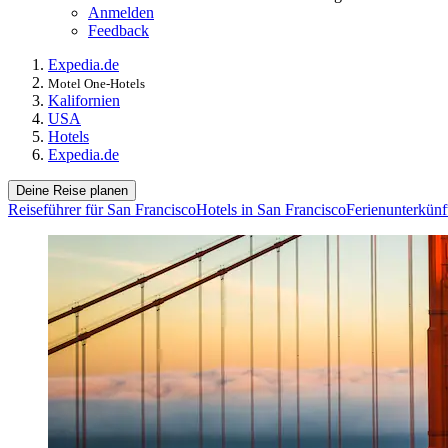
Anmelden
Feedback
Expedia.de
Motel One-Hotels
Kalifornien
USA
Hotels
Expedia.de
Deine Reise planen
Reiseführer für San Francisco
Hotels in San Francisco
Ferienunterkünf