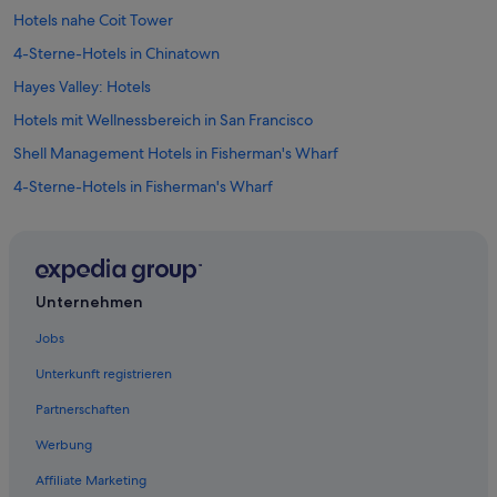
n
c
e
Hotels nahe Coit Tower
o
k
i
b
4-Sterne-Hotels in Chinatown
a
c
e
u
h
r
Hayes Valley: Hotels
f
.
e
d
“
Hotels mit Wellnessbereich in San Francisco
n
i
E
Shell Management Hotels in Fisherman's Wharf
e
t
P
a
4-Sterne-Hotels in Fisherman's Wharf
y
g
r
Hotels mit Meerblick in Downtown San Francisco
e
a
n
5-Sterne-Hotels in San Francisco
m
u
i
n
Chinatown: Hotels
d
Unternehmen
d
“
Hotels mit Fitnessbereich in Chinatown
(
Jobs
z
Hotels nahe Maiden Lane
u
Unterkunft registrieren
)
Luxus in San Francisco
t
Partnerschaften
Golf in Chinatown
e
u
Werbung
Highgate Independent Hotels in Fisherman's Wharf
r
Affiliate Marketing
e
Historische in Chinatown