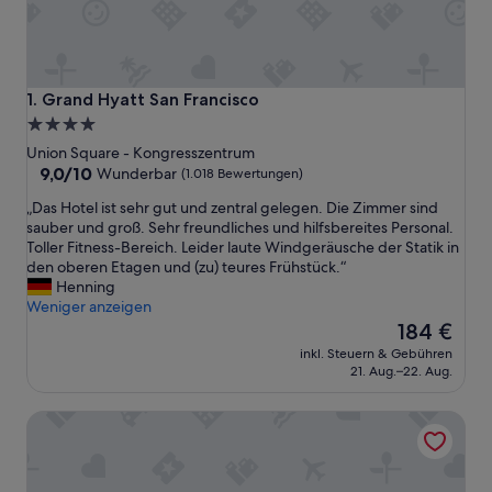
Grand Hyatt San Francisco
1. Grand Hyatt San Francisco
4.0-
Sterne-
Union Square - Kongresszentrum
Unterkunft
9.0
9,0/10
Wunderbar
(1.018 Bewertungen)
von
„
„Das Hotel ist sehr gut und zentral gelegen. Die Zimmer sind
10,
D
sauber und groß. Sehr freundliches und hilfsbereites Personal.
Wunderbar,
a
Toller Fitness-Bereich. Leider laute Windgeräusche der Statik in
(1.018
s
den oberen Etagen und (zu) teures Frühstück.“
Bewertungen)
H
Henning
o
Weniger anzeigen
t
Der
184 €
e
Preis
inkl. Steuern & Gebühren
l
beträgt
21. Aug.–22. Aug.
i
184 €
s
Orchard Hotel
t
s
e
h