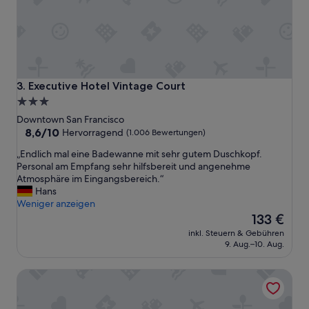
Z
i
m
m
e
r
s
Executive Hotel Vintage Court
3. Executive Hotel Vintage Court
i
3.0-
n
Sterne-
Downtown San Francisco
d
Unterkunft
8.6
8,6/10
s
Hervorragend
(1.006 Bewertungen)
von
a
„
„Endlich mal eine Badewanne mit sehr gutem Duschkopf.
10,
u
E
Personal am Empfang sehr hilfsbereit und angenehme
Hervorragend,
b
n
Atmosphäre im Eingangsbereich.“
(1.006
e
d
Hans
Bewertungen)
r
l
Weniger anzeigen
u
i
Der
133 €
n
c
Preis
d
inkl. Steuern & Gebühren
h
beträgt
g
9. Aug.–10. Aug.
m
133 €
r
a
o
Stanford Court San Francisco
l
ß
e
.
i
S