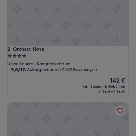
r
g
u
t
u
n
d
z
e
Orchard Hotel
2. Orchard Hotel
n
4.0-
t
Sterne-
r
Union Square - Kongresszentrum
a
Unterkunft
9.6
9,6/10
Außergewöhnlich
(1.009 Bewertungen)
l
von
Der
g
142 €
10,
Preis
e
Außergewöhnlich,
inkl. Steuern & Gebühren
beträgt
l
(1.009
6. Sept.–7. Sept.
142 €
e
Bewertungen)
g
Executive Hotel Vintage Court
e
n
.
D
i
e