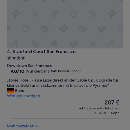
n
e
e
h
B
r
a
f
d
r
e
e
w
u
a
n
n
d
n
l
Stanford Court San Francisco
4. Stanford Court San Francisco
e
i
4.0-
m
c
Sterne-
i
Downtown San Francisco
h
t
Unterkunft
9.0
9,0/10
Wunderbar
(1.545 Bewertungen)
e
s
von
s
„
„Tolles Hotel, klasse Lage direkt an der Cable Car, Upgrade für
e
10,
u
T
kleines Geld für ein Eckzimmer mit Blick auf die Pyramid“
h
Wunderbar,
n
o
Boris
r
(1.545
d
l
Weniger anzeigen
g
Bewertungen)
h
l
Der
u
207 €
i
e
Preis
t
l
inkl. Steuern & Gebühren
s
beträgt
e
31. Aug.–1. Sept.
f
H
207 €
m
s
o
D
b
Mehr anzeigen
t
u
e