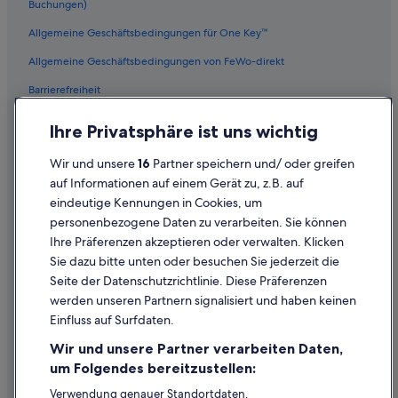
Buchungen)
Fairmont Hotels in Chinatown
Allgemeine Geschäftsbedingungen für One Key™
Hotels mit Pool in Fisherman's Wharf
Allgemeine Geschäftsbedingungen von FeWo-direkt
Hotels mit Sauna in San Francisco
Barrierefreiheit
Best Western Hotels in San Francisco
Datenschutz
Private Ferienhäuser in San Francisco
Ihre Privatsphäre ist uns wichtig
Cookies
Boutique- in San Francisco
Wir und unsere
16
Partner speichern und/ oder greifen
Rechtliche Hinweise/Kontakt
Ferienwohnungen in Station The Embarcadero & Green St
auf Informationen auf einem Gerät zu, z.B. auf
eindeutige Kennungen in Cookies, um
Inhaltsrichtlinien und Melden von Inhalten
Marriott Hotels & Resorts in Chinatown
personenbezogene Daten zu verarbeiten. Sie können
Four Seasons Hotels in San Francisco
Ihre Präferenzen akzeptieren oder verwalten. Klicken
Hilfe
Haustierfreundliche in Fisherman's Wharf
Sie dazu bitte unten oder besuchen Sie jederzeit die
Hilfe
Seite der Datenschutzrichtlinie. Diese Präferenzen
Hotels mit Casino in Fisherman's Wharf
werden unseren Partnern signalisiert und haben keinen
Flug stornieren
Hotels mit Casino in Downtown San Francisco
Einfluss auf Surfdaten.
Hotel- oder Ferienunterkunftsbuchung stornieren
Russian Hill: Hotels
Wir und unsere Partner verarbeiten Daten,
Rückerstattungsdauer
Accor Hotels in San Francisco
um Folgendes bereitzustellen:
Expedia-Gutschein einlösen
Hotels mit Parkplatz in San Francisco
Verwendung genauer Standortdaten.