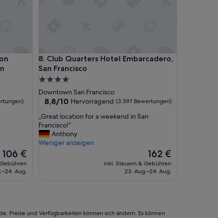
 Square BW Premier Collection
Club Quarters Hotel Embarcadero, San Francisco
ion
8. Club Quarters Hotel Embarcadero,
on
San Francisco
4.0-
Sterne-
Downtown San Francisco
Unterkunft
8.8
8,8/10
Hervorragend
ertungen)
(3.397 Bewertungen)
von
„
„Great location for a weekend in San
10,
G
Francisco!“
Hervorragend,
r
Anthony
(3.397
e
Weniger anzeigen
Bewertungen)
a
Der
Der
106 €
162 €
t
Preis
Preis
& Gebühren
inkl. Steuern & Gebühren
l
beträgt
beträgt
.–24. Aug.
23. Aug.–24. Aug.
o
106 €
162 €
c
a
t
i
rde. Preise und Verfügbarkeiten können sich ändern. Es können