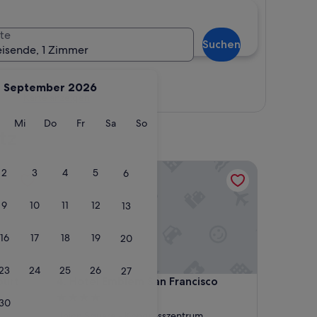
te
Suchen
eisende, 1 Zimmer
September 2026
Karte anzeigen
g
ienstag
Mittwoch
Donnerstag
Freitag
Samstag
Sonntag
Mi
Do
Fr
Sa
So
tz
t
Hotel Emblem San Francisco
2
3
4
5
6
9
10
11
12
13
16
17
18
19
20
23
24
25
26
27
t
Hotel Emblem San Francisco
ourt
4. Hotel Emblem San Francisco
4.0-
30
Sterne-
Union Square - Kongresszentrum