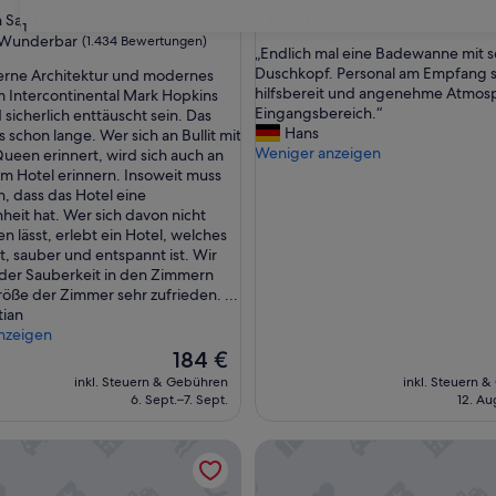
Unterkunft
8.6
8,6/10
Hervorragend
San Francisco
(1.005 Be
31
von
ft
Wunderbar
(1.434 Bewertungen)
„
„Endlich mal eine Badewanne mit 
10,
E
Duschkopf. Personal am Empfang 
rne Architektur und modernes
Hervorragend,
n
hilfsbereit und angenehme Atmos
im Intercontinental Mark Hopkins
(1.005
ar,
d
Eingangsbereich.“
 sicherlich enttäuscht sein. Das
Bewertungen)
l
Hans
s schon lange. Wer sich an Bullit mit
ngen)
i
Weniger anzeigen
een erinnert, wird sich auch an
c
im Hotel erinnern. Insoweit muss
h
, dass das Hotel eine
m
eit hat. Wer sich davon nicht
a
n lässt, erlebt ein Hotel, welches
l
, sauber und entspannt ist. Wir
e
der Sauberkeit in den Zimmern
i
öße der Zimmer sehr zufrieden. ...
n
tian
e
nzeigen
B
Der
184 €
a
Preis
inkl. Steuern & Gebühren
inkl. Steuern 
d
beträgt
6. Sept.–7. Sept.
12. Au
e
184 €
w
 Court San Francisco
The Cartwright Hotel - Union
a
n
n