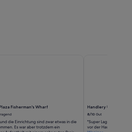
o
n
f
o
r
a
w
e
e
k
e
laza Fisherman's Wharf
Handlery Union Squar
n
d
i
n
S
a
n
F
r
 Plaza Fisherman's Wharf
Handlery Union Squar
a
n
rragend
8/10
Gut
c
und die Einrichtung sind zwar etwas in die
"Super Lage direkt am U
i
mmen. Es war aber trotzdem ein
vor der Haustür. Gerne 
s