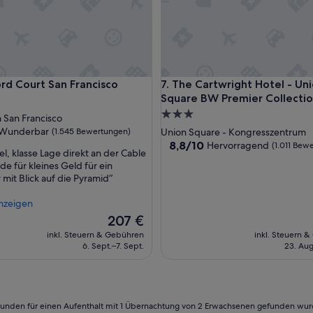
e
m
i
t
s
e
 Court San Francisco
The Cartwright Hotel - Union
ord Court San Francisco
7. The Cartwright Hotel - Un
h
r
Square BW Premier Collecti
g
3.0-
San Francisco
u
Sterne-
ft
Wunderbar
(1.545 Bewertungen)
Union Square - Kongresszentrum
t
Unterkunft
8.8
8,8/10
Hervorragend
(1.011 Bew
e
el, klasse Lage direkt an der Cable
von
m
de für kleines Geld für ein
ar,
10,
D
mit Blick auf die Pyramid“
Hervorragend,
u
ngen)
(1.011
s
nzeigen
Bewertungen)
c
Der
207 €
h
Preis
inkl. Steuern & Gebühren
inkl. Steuern 
k
beträgt
6. Sept.–7. Sept.
23. Aug
o
207 €
p
f
.
P
24 Stunden für einen Aufenthalt mit 1 Übernachtung von 2 Erwachsenen gefunden wu
e