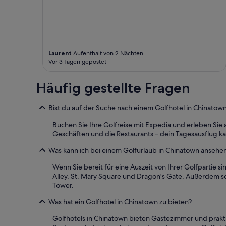
A
u
d
u
s
f
t
c
ü
o
h
r
s
t
e
r
s
i
Laurent
Aufenthalt von 2 Nächten
a
e
n
Vor 3 Tagen gepostet
u
i
E
s
n
c
m
.
Häufig gestellte Fragen
k
u
D
z
s
a
i
Bist du auf der Suche nach einem Golfhotel in Chinatow
s
s
m
t
H
m
Buchen Sie Ihre Golfreise mit Expedia und erleben Sie
e
o
e
Geschäften und die Restaurants – dein Tagesausflug ka
.
t
r
“
e
m
Was kann ich bei einem Golfurlaub in Chinatown anseh
l
i
g
Wenn Sie bereit für eine Auszeit von Ihrer Golfpartie 
t
i
Alley, St. Mary Square und Dragon's Gate. Außerdem s
B
b
Tower.
l
t
i
'
Was hat ein Golfhotel in Chinatown zu bieten?
c
s
k
Golfhotels in Chinatown bieten Gästezimmer und prakti
s
a