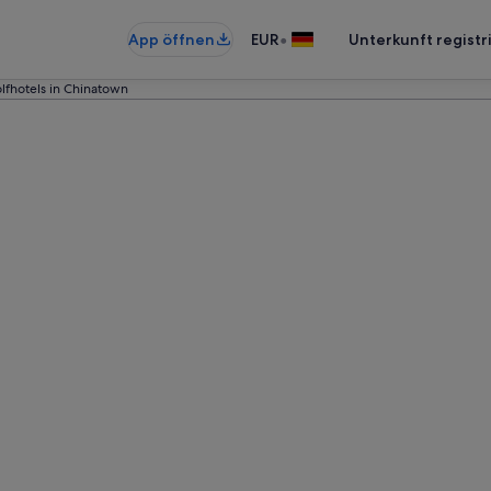
•
App öffnen
EUR
Unterkunft registr
lfhotels in Chinatown