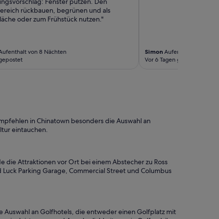
ngsvorschlag: Fenster putzen. Den
ereich rückbauen, begrünen und als
läche oder zum Frühstück nutzen."
ufenthalt von 8 Nächten
Simon
Aufenthalt von 3 Nä
gepostet
Vor 6 Tagen gepostet
e empfehlen in Chinatown besonders die Auswahl an
ltur eintauchen.
de die Attraktionen vor Ort bei einem Abstecher zu Ross
od Luck Parking Garage, Commercial Street und Columbus
 Auswahl an Golfhotels, die entweder einen Golfplatz mit