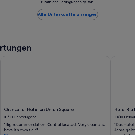
zusätzliche Bedingungen gelten.
r
s
Alle Unterkünfte anzeigen
o
n
a
l
a
m
rtungen
E
m
Chancellor Hotel on Union Square
Hotel Riu P
p
f
a
n
g
s
e
h
r
h
Chancellor Hotel on Union Square
Hotel Riu
i
10/10
Hervorragend
10/10
Hervo
l
f
"Big recommendation. Central located. Very clean and
"Das Hotel 
s
have it’s own flair."
Jahre geko
b