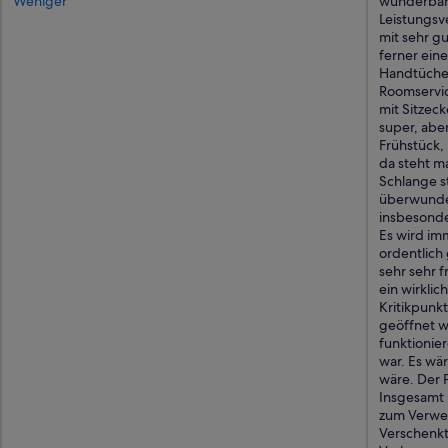
Weniger
wunderbare
e
Leistungsve
r
mit sehr g
e
ferner eine
i
Handtücher
t
Roomservi
u
mit Sitzec
n
super, aber
d
Frühstück, 
a
da steht m
n
Schlange st
g
überwunden 
e
insbesonder
n
Es wird im
e
ordentlich 
h
sehr sehr 
m
ein wirklic
e
Kritikpunk
A
geöffnet w
t
funktionier
m
war. Es wä
o
wäre. Der P
s
Insgesamt 
p
zum Verwei
h
Verschenkt