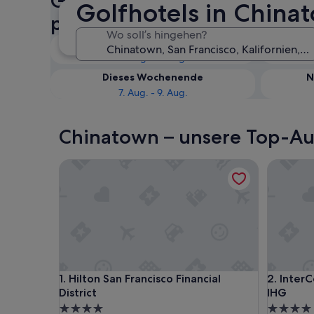
Golfhotels in Chinatown: Ve
Golfhotels in China
prüfen
Wo soll’s hingehen?
Heute
6. Aug. - 7. Aug.
Dieses Wochenende
N
7. Aug. - 9. Aug.
Chinatown – unsere Top-Aus
Hilton San Francisco Financial District
InterCon
Hilton San Francisco Financial District
InterCon
1. Hilton San Francisco Financial
2. Inter
District
IHG
4.0-
4.0-