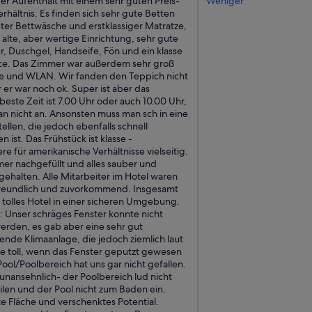
r Aufenthalt mit einem sehr guten Preis-
Weniger
c
rhältnis. Es finden sich sehr gute Betten
o
uter Bettwäsche und erstklassiger Matratze,
!
 alte, aber wertige Einrichtung, sehr gute
“
, Duschgel, Handseife, Fön und ein klasse
ce. Das Zimmer war außerdem sehr groß
ke und WLAN. Wir fanden den Teppich nicht
 er war noch ok. Super ist aber das
beste Zeit ist 7.00 Uhr oder auch 10.00 Uhr,
an nicht an. Ansonsten muss man sch in eine
ellen, die jedoch ebenfalls schnell
ist. Das Frühstück ist klasse -
e für amerikanische Verhältnisse vielseitig.
mer nachgefüllt und alles sauber und
gehalten. Alle Mitarbeiter im Hotel waren
freundlich und zuvorkommend. Insgesamt
h tolles Hotel in einer sicheren Umgebung.
t: Unser schräges Fenster konnte nicht
erden, es gab aber eine sehr gut
ende Klimaanlage, die jedoch ziemlich laut
re toll, wenn das Fenster geputzt gewesen
ool/Poolbereich hat uns gar nicht gefallen.
unansehnlich- der Poolbereich lud nicht
len und der Pool nicht zum Baden ein.
e Fläche und verschenktes Potential.