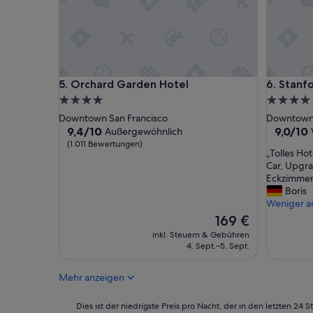
t
u
r
n
a
d
l
m
e
o
L
d
Orchard Garden Hotel
Stanford
5. Orchard Garden Hotel
6. Stanf
a
e
g
r
4.0-
4.0-
e
n
Sterne-
Sterne-
Downtown San Francisco
Downtown 
.
e
Unterkunft
Unterkun
9.4
9.0
9,4/10
9,0/10
Außergewöhnlich
D
s
von
von
(1.011 Bewertungen)
a
I
„
„Tolles Hot
10,
10,
s
n
T
Car, Upgra
Außergewöhnlich,
Wunderb
P
t
o
Eckzimmer 
(1.011
(1.545
a
e
l
Boris
Bewertungen)
Bewertu
r
r
l
Weniger a
k
i
e
Der
169 €
p
e
s
Preis
inkl. Steuern & Gebühren
l
u
H
beträgt
4. Sept.–5. Sept.
a
r
o
169 €
t
i
t
z
m
Mehr anzeigen
e
f
I
l
a
n
,
Dies
Dies ist der niedrigste Preis pro Nacht, der in den letzten 
n
t