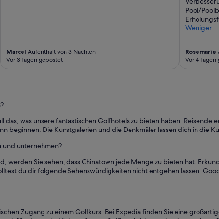
ä
Verbesseru
r
Pool/Poolb
e
Erholungsf
i
Weniger
m
E
Marcel
Aufenthalt von 3 Nächten
Rosemarie
A
i
Vor 3 Tagen gepostet
Vor 4 Tagen 
n
g
a
n
g
n?
s
b
 all das, was unsere fantastischen Golfhotels zu bieten haben. Reisend
e
nn beginnen. Die Kunstgalerien und die Denkmäler lassen dich in die Ku
r
e
en und unternehmen?
i
c
sind, werden Sie sehen, dass Chinatown jede Menge zu bieten hat. Erkun
h
olltest du dir folgende Sehenswürdigkeiten nicht entgehen lassen: Go
.
“
schen Zugang zu einem Golfkurs. Bei Expedia finden Sie eine großartige