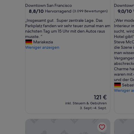
Sterne-
Sterne-
Downtown San Francisco
Downtown 
Unterkunft
Unterkun
8.8
9.0
8,8/10
9,0/10
Hervorragend
(3.099 Bewertungen)
von
von
„
„
„Insgesamt gut . Super zentrale Lage. Das
„Wer mode
10,
10,
I
W
Parkplatz fanden wir sehr teuer zumal man am
Interieur 
Hervorragend,
Wunderb
n
e
nächsten Tag um 15 Uhr mit den Autos raus
sucht, wird
(3.099
(1.434
s
r
musste. “
Hotel gibt'
Bewertungen)
Bewertu
g
m
Mariakezia
Steve McQu
e
o
Weniger anzeigen
die Szene 
s
d
man wissen
a
e
Vergangenh
m
r
abschrecke
t
n
Charme hat
g
e
waren mit 
u
A
und der Gr
t
r
Sebas
.
c
Weniger a
S
h
Der
121 €
u
i
Preis
inkl. Steuern & Gebühren
p
t
beträgt
3. Sept.–4. Sept.
e
e
121 €
r
k
Orchard Garden Hotel
Stanford
z
t
e
u
n
r