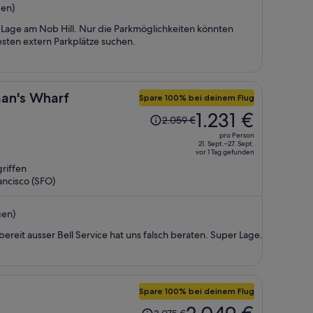
en)
1.048 €
pro
Lage am Nob Hill. Nur die Parkmöglichkeiten könnten
Person
esten extern Parkplätze suchen.
man's Wharf
Spare 100% bei deinem Flug
Der
1.231 €
2.059 €
Preis
pro Person
betrug
21. Sept.–27. Sept.
vor 1 Tag gefunden
2.059 €,
riffen
jetzt
ancisco (SFO)
beträgt
er
gen)
1.231 €
pro
sbereit ausser Bell Service hat uns falsch beraten. Super Lage.
Person
Spare 100% bei deinem Flug
Der