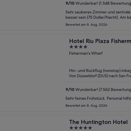
9
/
10
Wunderbar! (1.548 Bewertung
Sehr sauberes Zimmer und zentrale 
besser sein (75 Dollar/Nacht). Am b
Bewertet am 8. Aug. 2026
Hotel Riu Plaza Fisher
4
out
Fisherman's Wharf
of
5
Hin- und Rückflug (nonstop) inbeg
Von Düsseldorf (DUS) nach San Fr
9
/
10
Wunderbar! (7.562 Bewertun
Sehr feines Frühstück. Personal hilf
Bewertet am 8. Aug. 2026
The Huntington Hotel
5