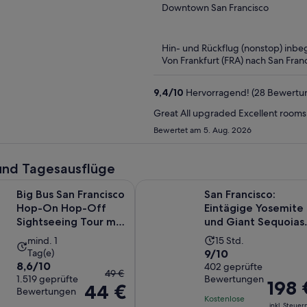
out
Downtown San Francisco
of
5
Hin- und Rückflug (nonstop) inbeg
Von Frankfurt (FRA) nach San Fran
9,4
/
10
Hervorragend! (28 Bewertu
Bewertet am 5. Aug. 2026
und Tagesausflüge
an Francisco Hop-On Hop-Off Sightseeing Tour mit dem Ope
San Francisco: Eintägige Yosemite
Big Bus San Francisco
San Francisco:
Hop-On Hop-Off
Eintägige Yosemite
Sightseeing Tour mit
und Giant Sequoias
dem Open-Top-Bus
Tour
Die
Die
mind. 1
15 Std.
9.0
Tag(e)
9/10
Aktivität
Aktivität
8.6
8,6/10
von
402 geprüfte
dauert
dauert
Der
49 €
von
1.519 geprüfte
Bewertungen
10,
Der
198 
1 Tag
15
44 €
vorherige
Bewertungen
10,
basierend
Preis
Stunden
Kostenlose
Preis
inkl. Steuer