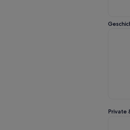
Geschic
Kalifornis
Private 
Redwoods 