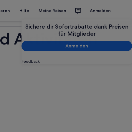
ieren
Hilfe
Meine Reisen
Anmelden
Deine Reise planen
Sichere dir Sofortrabatte dank Preisen
d Aktivitäten
für Mitglieder
Anmelden
Feedback