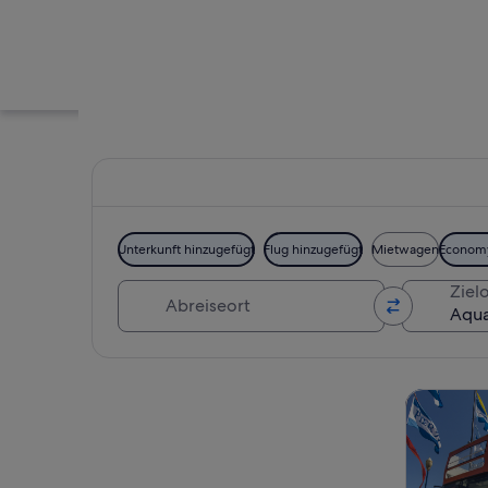
Unterkunft hinzugefügt
Flug hinzugefügt
Mietwagen
Econom
Abreiseort
Zielo
Ein Aquarium mit g
Karte erkunden
Touren un