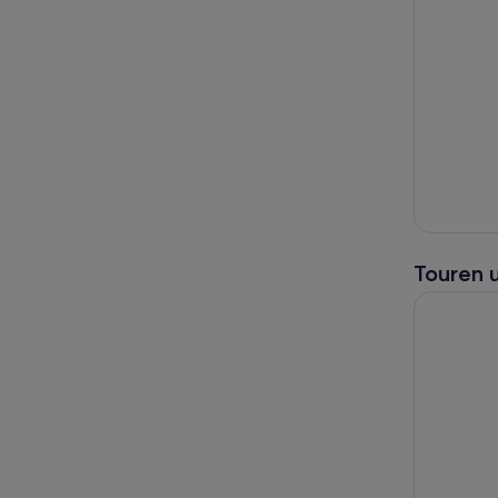
Touren 
Big Bus S