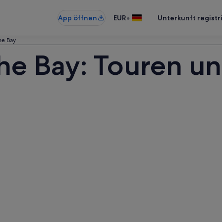
•
App öffnen
EUR
Unterkunft registr
he Bay
he Bay: Touren un