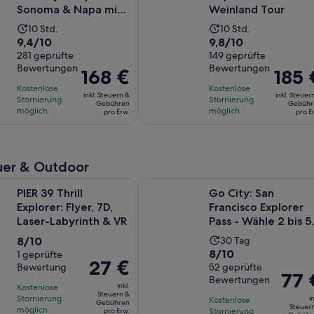
Sonoma & Napa mit
Weinland Tour
optionalem Gourmet
Die
Die
10 Std.
10 Std.
Lu...
9.4
9.8
9,4/10
9,8/10
Aktivität
Aktivität
von
281 geprüfte
von
149 geprüfte
dauert
dauert
Bewertungen
Bewertungen
10,
10,
Der
168 €
Der
185 
10
10
basierend
basierend
Preis
Preis
Stunden
Stunden
Kostenlose
Kostenlose
inkl. Steuern &
inkl. Steuer
auf
auf
Stornierung
Stornierung
beträgt
beträgt
Gebühren
Gebühr
möglich
möglich
pro Erw.
pro E
281
149
168 €
185 €
Bewertungen.
Bewertungen.
pro
pro
Erw.
Erw.
er & Outdoor
Wird in einem neue
ill Explorer: Flyer, 7D, Laser-Labyrinth & VR
Go City: San Francisco Explorer Pa
PIER 39 Thrill
Go City: San
Explorer: Flyer, 7D,
Francisco Explorer
Laser-Labyrinth & VR
Pass - Wähle 2 bis 5
Attraktionen
8.0
Die
8/10
30 Tag
8.0
8/10
von
1 geprüfte
Aktivität
Der
27 €
Bewertung
von
52 geprüfte
10,
dauert
Der
77 
Preis
Bewertungen
10,
basierend
30 Tage
inkl.
Kostenlose
Preis
beträgt
Steuern &
basierend
auf
Stornierung
in
Kostenlose
Gebühren
beträg
27 €
Steuer
möglich
auf
Stornierung
pro Erw.