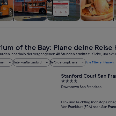
 und
Geschichte &
Private &
Essen, Trinken &
sflüge
Kultur
individuelle
Nachtleben
Touren
ium of the Bay: Plane deine Reise 
urden innerhalb der vergangenen 48 Stunden ermittelt. Klicke, um aktua
auer
Unterkunftsstandard
Beförderungsklasse
Alle Filter entfernen
Stanford Court San Fra
4
out
Downtown San Francisco
of
5
Hin- und Rückflug (nonstop) inbeg
Von Frankfurt (FRA) nach San Fran