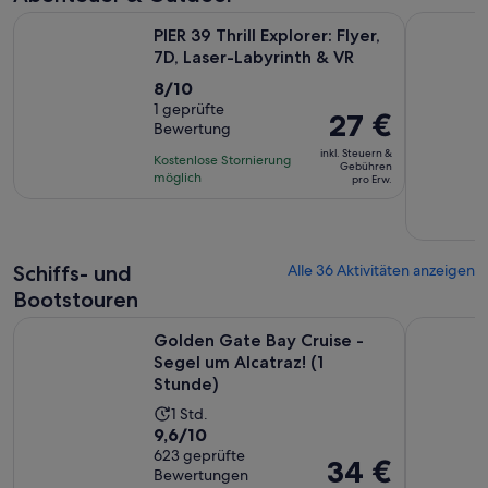
Wird i
PIER 39 Thrill Explorer: Flyer, 7D, Laser-Labyrinth & VR
Go City: S
PIER 39 Thrill Explorer: Flyer,
7D, Laser-Labyrinth & VR
8.0
8/10
von
1 geprüfte
Der
27 €
Bewertung
10,
Preis
basierend
inkl. Steuern &
Kostenlose Stornierung
beträgt
Gebühren
auf
möglich
pro Erw.
27 €
einer
pro
Bewertung.
Erw.
Schiffs- und
Alle 36 Aktivitäten anzeigen
Bootstouren
Wird
Golden Gate Bay Cruise - Segel um Alcatraz! (1 Stunde)
California
Golden Gate Bay Cruise -
Segel um Alcatraz! (1
Stunde)
Die
1 Std.
9.6
9,6/10
Aktivität
von
623 geprüfte
dauert
Der
34 €
Bewertungen
10,
1 Stunde
Preis