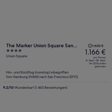
Der
The Marker Union Square San
1.632 €
Preis
1.166 €
4
Francisco
betrug
out
Union Square
pro Person
1.632 €,
of
21. Sept.–28. Sept.
Vor 22 Stunden
jetzt
5
gefunden
beträgt
Hin- und Rückflug (nonstop) inbegriffen
er
Von Hamburg (HAM) nach San Francisco (SFO)
1.166 €
pro
9,2
/
10
Wunderbar! (1.463 Bewertungen)
Person