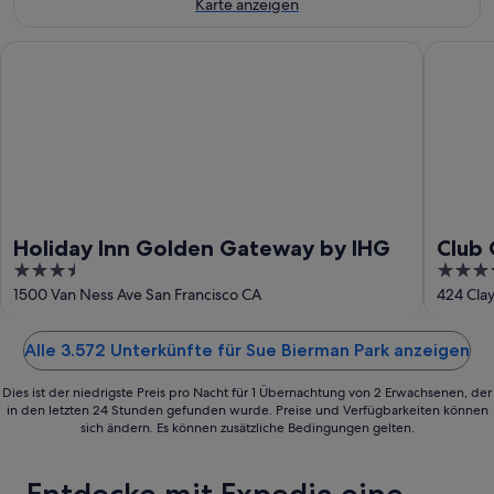
Aug.
-
Karte anzeigen
9.
Aug.
Holiday Inn Golden Gateway by IHG
Club Qua
Holiday Inn Golden Gateway by IHG
Club 
3.5
4
out
out
1500 Van Ness Ave San Francisco CA
424 Clay
of
of
5
5
Alle 3.572 Unterkünfte für Sue Bierman Park anzeigen
Dies ist der niedrigste Preis pro Nacht für 1 Übernachtung von 2 Erwachsenen, der
in den letzten 24 Stunden gefunden wurde. Preise und Verfügbarkeiten können
sich ändern. Es können zusätzliche Bedingungen gelten.