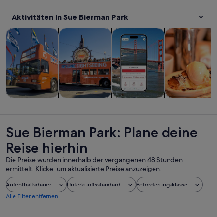
Aktivitäten in Sue Bierman Park
Wird in einem neuen Tab geöffne
Wird in einem neuen Tab
W
Touren und Tagesausflüge
Geschichte & Kultur
Private & individuelle Touren
Essen, Trinken
Touren und
Geschichte &
Private &
Essen, Trinken
Tagesausflüge
Kultur
individuelle
& Nachtleben
Touren
Sue Bierman Park: Plane deine
Reise hierhin
Die Preise wurden innerhalb der vergangenen 48 Stunden
ermittelt. Klicke, um aktualisierte Preise anzuzeigen.
Aufenthaltsdauer
Unterkunftsstandard
Beförderungsklasse
Alle Filter entfernen