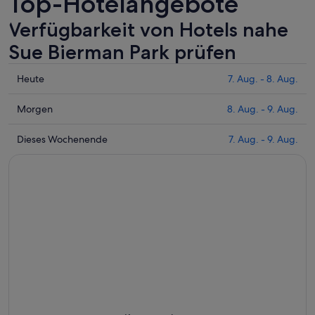
Top-Hotelangebote
Verfügbarkeit von Hotels nahe
Sue Bierman Park prüfen
Prüfe
Heute
7. Aug. - 8. Aug.
die
Preise
Prüfe
Morgen
8. Aug. - 9. Aug.
nahe
die
Sue
Preise
Prüfe
Dieses Wochenende
7. Aug. - 9. Aug.
Bierman
nahe
die
Park
Sue
Preise
für
Bierman
nahe
heute
Park
Sue
Nacht,
für
Bierman
7.
morgen
Park
Aug.
Nacht,
für
-
8.
dieses
8.
Aug.
Wochenende,
Aug.
-
7.
9.
Aug.