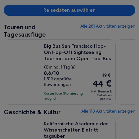
Reisedaten auswählen
Touren und
Alle 281 Aktivitäten anzeigen
Tagesausflüge
Big Bus San Francisco Hop-On Hop-Off Sightseeing Tour 
San Franci
Big Bus San Francisco Hop-
On Hop-Off Sightseeing
Tour mit dem Open-Top-Bus
Die
mind. 1 Tag(e)
8.6
8,6/10
Aktivität
Der
49 €
von
1.519 geprüfte
dauert
44 €
vorherige
Bewertungen
10,
1 Tag
Preis
basierend
inkl. Steuern &
Kostenlose Stornierung
war
Gebühren
auf
möglich
pro Erw.
49 €
1519
und
Geschichte & Kultur
Alle 118 Aktivitäten anzeigen
Bewertungen.
der
Kalifornische Akademie der Wissenschaften Eintritt tagsübe
San Franci
aktuelle
Kalifornische Akademie der
Preis
Wissenschaften Eintritt
beträgt
tagsüber