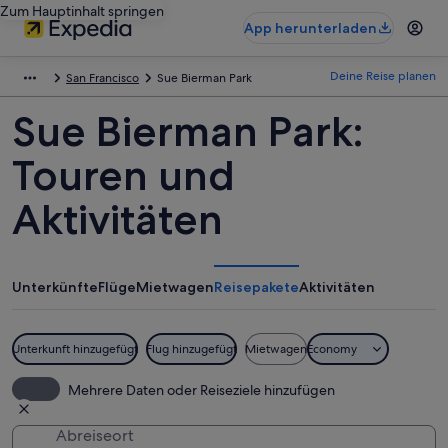
Zum Hauptinhalt springen
App herunterladen
Deine Reise planen
San Francisco
Sue Bierman Park
Sue Bierman Park:
Touren und
Aktivitäten
Unterkünfte
Flüge
Mietwagen
Reisepakete
Aktivitäten
Unterkunft hinzugefügt
Flug hinzugefügt
Mietwagen
Economy
Mehrere Daten oder Reiseziele hinzufügen
Abreiseort