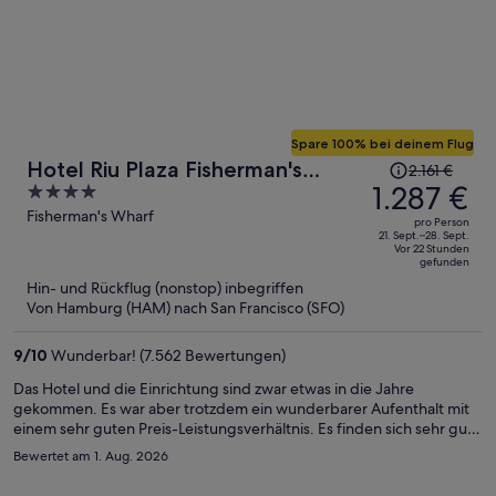
Spare 100% bei deinem Flug
Der
Hotel Riu Plaza Fisherman's
2.161 €
Preis
1.287 €
4
Wharf
betrug
out
Fisherman's Wharf
pro Person
2.161 €,
of
21. Sept.–28. Sept.
Vor 22 Stunden
jetzt
5
gefunden
beträgt
Hin- und Rückflug (nonstop) inbegriffen
er
Von Hamburg (HAM) nach San Francisco (SFO)
1.287 €
pro
9
/
10
Wunderbar! (7.562 Bewertungen)
Person
Das Hotel und die Einrichtung sind zwar etwas in die Jahre
gekommen. Es war aber trotzdem ein wunderbarer Aufenthalt mit
einem sehr guten Preis-Leistungsverhältnis. Es finden sich sehr gute
Betten mit sehr guter Bettwäsche und erstklassiger Matratze,
Bewertet am 1. Aug. 2026
ferner eine alte, aber wertige Einrichtung, sehr gute Handtücher,
Duschgel, Handseife, Fön und ein klasse Roomservice. Das Zimmer