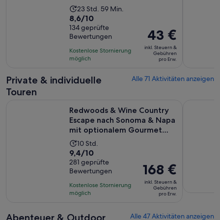
44 €
Die
23 Std. 59 Min.
pro
8.6
8,6/10
Aktivität
Erw.
von
134 geprüfte
dauert
Der
43 €
Bewertungen
10,
23
Preis
basierend
inkl. Steuern &
Stunden
Kostenlose Stornierung
beträgt
Gebühren
auf
möglich
und
pro Erw.
43 €
134
59
pro
Private & individuelle
Alle 71 Aktivitäten anzeigen
Bewertungen.
Minuten
Erw.
Touren
Redwoods & Wine Country Escape nach Sonoma & Napa mit 
Muir Wood
Redwoods & Wine Country
Escape nach Sonoma & Napa
mit optionalem Gourmet
Lu...
Die
10 Std.
9.4
9,4/10
Aktivität
von
281 geprüfte
dauert
Der
168 €
Bewertungen
10,
10
Preis
basierend
inkl. Steuern &
Stunden
Kostenlose Stornierung
beträgt
Gebühren
auf
möglich
pro Erw.
168 €
281
pro
Bewertungen.
Abenteuer & Outdoor
Alle 47 Aktivitäten anzeigen
Erw.