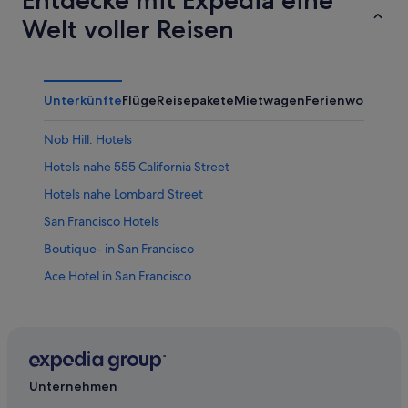
Entdecke mit Expedia eine
Welt voller Reisen
Unterkünfte
Flüge
Reisepakete
Mietwagen
Ferienwohnung
Nob Hill: Hotels
Hotels nahe 555 California Street
Hotels nahe Lombard Street
San Francisco Hotels
Boutique- in San Francisco
Ace Hotel in San Francisco
Hilton Hotels in San Francisco
Embarcadero: Hotels
Hotels nahe Ferry Building
Boutique- in South of Market
Unternehmen