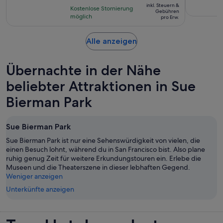
basierend
inkl. Steuern &
Kostenlose Stornierung
beträgt
Gebühren
auf
möglich
pro Erw.
34 €
623
pro
Bewertungen.
Wird
Alle anzeigen
Erw.
in
einem
Übernachte in der Nähe
neuen
Tab
beliebter Attraktionen in Sue
geöffnet
Bierman Park
Sue Bierman Park
Sue Bierman Park ist nur eine Sehenswürdigkeit von vielen, die
einen Besuch lohnt, während du in San Francisco bist. Also plane
ruhig genug Zeit für weitere Erkundungstouren ein. Erlebe die
Museen und die Theaterszene in dieser lebhaften Gegend.
Weniger anzeigen
Unterkünfte anzeigen