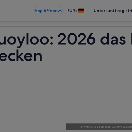
•
App öffnen
EUR
Unterkunft registr
uoyloo: 2026 das 
ecken
Foto
von
Pascal De Schepper
(
Creative Commons