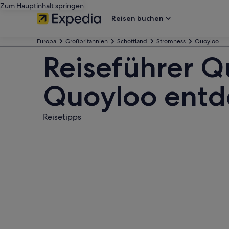
Zum Hauptinhalt springen
Reisen buchen
Europa
Großbritannien
Schottland
Stromness
Quoyloo
Reiseführer Q
Quoyloo entd
Reisetipps