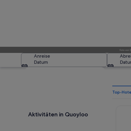
Foto
von
Anreise
Abre
Datum
Dat
Karte erkunden
Top-Hote
The Ay
Ein grünes Feld mit
Aktivitäten in Quoyloo