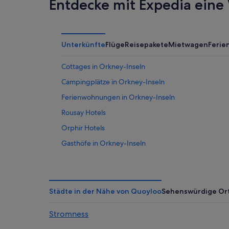
Entdecke mit Expedia eine 
Unterkünfte
Flüge
Reisepakete
Mietwagen
Feri
Cottages in Orkney-Inseln
Campingplätze in Orkney-Inseln
Ferienwohnungen in Orkney-Inseln
Rousay Hotels
Orphir Hotels
Gasthöfe in Orkney-Inseln
Private Ferienhäuser in Orkney-Inseln
Hotels mit Wellnessbereich in Orkney-Inseln
Romantische in Orkney-Inseln
Städte in der Nähe von Quoyloo
Sehenswürdige Or
Strand in Kirkwall
Stromness
Hotels nahe Balfour Castle