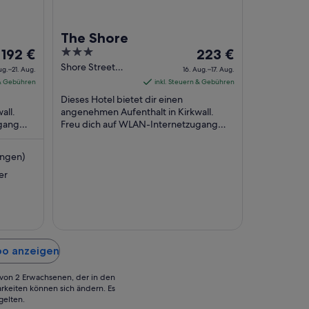
The Shore
Der
3
Der
192 €
223 €
Preis
out
Preis
Shore Street
ug.–21. Aug.
16. Aug.–17. Aug.
Kirkwall Scotland
beträgt
of
beträgt
 & Gebühren
inkl. Steuern & Gebühren
192 €
5
223 €
Dieses Hotel bietet dir einen
pro
pro
all.
angenehmen Aufenthalt in Kirkwall.
ugang
Nacht
Freu dich auf WLAN-Internetzugang
Nacht
(kostenlos), Frühstück (gegen Gebühr)
vom
vom
und täglich. Einige ...
20.
16.
ngen)
Aug.
Aug.
er
bis
bis
zum
zum
21.
17.
Aug.
Aug.
oo anzeigen
g von 2 Erwachsenen, der in den
rkeiten können sich ändern. Es
gelten.