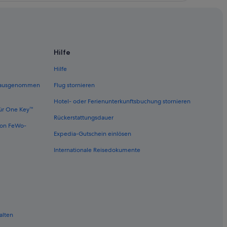
Hilfe
Hilfe
 (ausgenommen
Flug stornieren
Hotel- oder Ferienunterkunftsbuchung stornieren
ür One Key™
Rückerstattungsdauer
von FeWo-
Expedia-Gutschein einlösen
Internationale Reisedokumente
alten