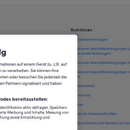
Richtlinien
 Deutschland
Einreisebestimmungen
eutschland
Allgemeine Geschäftsbedingungen
ig
FeWo-direkt-Buchungen)
ungen Deutschland
Allgemeine Geschäftsbedingungen f
mationen auf einem Gerät zu, z.B. auf
n Deutschland
zu verarbeiten. Sie können Ihre
Allgemeine Geschäftsbedingungen 
unten oder besuchen Sie jederzeit die
he Flüge
direkt
en Partnern signalisiert und haben
Deutschland
Barrierefreiheit
nftsarten
Datenschutz
ndes bereitzustellen:
t One Key
Cookies
ntifikation aktiv abfragen. Speichern
sierte Werbung und Inhalte, Messung von
Rechtliche Hinweise/Kontakt
chung sowie Entwicklung und
Inhaltsrichtlinien und Melden von Inh