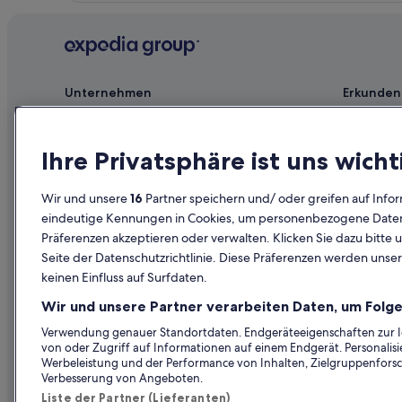
Unternehmen
Erkunden
Jobs
Reiseführer
Unterkunft registrieren
Hotels in D
Ihre Privatsphäre ist uns wicht
Partnerschaften
Ferienwohn
Wir und unsere
16
Partner speichern und/ oder greifen auf Infor
Werbung
Städtereise
eindeutige Kennungen in Cookies, um personenbezogene Daten 
Präferenzen akzeptieren oder verwalten. Klicken Sie dazu bitte 
Affiliate Marketing
Innerdeutsc
Seite der Datenschutzrichtlinie. Diese Präferenzen werden unser
Presse
Mietwagen 
keinen Einfluss auf Surfdaten.
Alle Unterku
Wir und unsere Partner verarbeiten Daten, um Folge
Prämien mi
Verwendung genauer Standortdaten. Endgeräteeigenschaften zur Ide
von oder Zugriff auf Informationen auf einem Endgerät. Personali
Werbeleistung und der Performance von Inhalten, Zielgruppenfors
Verbesserung von Angeboten.
Liste der Partner (Lieferanten)