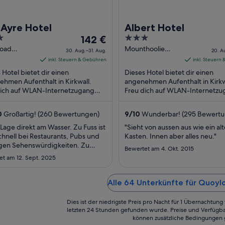
 Ayre Hotel
Albert Hotel
Der
3
142 €
Preis
out
Road
Mounthoolie
30. Aug.–31. Aug.
20. A
ll Scotland
Lane Kirkwall
beträgt
of
inkl. Steuern & Gebühren
inkl. Steuern
Scotland
142 €
5
 Hotel bietet dir einen
Dieses Hotel bietet dir einen
pro
hmen Aufenthalt in Kirkwall.
angenehmen Aufenthalt in Kirkw
dich auf WLAN-Internetzugang
Nacht
Freu dich auf WLAN-Internetz
nlos), Parken ohne Service
(kostenlos), 2 Bars/Lounges und
vom
nlos) und Frühstück ...
Frühstück (gegen Gebühr). ...
30.
0
Großartig! (260 Bewertungen)
9
/
10
Wunderbar! (295 Bewertu
Aug.
Lage direkt am Wasser. Zu Fuss ist
"Sieht von aussen aus wie ein alt
bis
hnell bei Restaurants, Pubs und
Kasten. Innen aber alles neu."
zum
igen Sehenswürdigkeiten. Zu
Bewertet am 4. Okt. 2015
31.
hlen!"
et am 12. Sept. 2025
Aug.
Alle 64 Unterkünfte für Quoyl
Dies ist der niedrigste Preis pro Nacht für 1 Übernachtun
letzten 24 Stunden gefunden wurde. Preise und Verfügba
können zusätzliche Bedingungen 