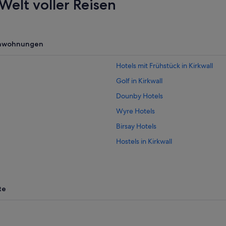
Welt voller Reisen
enwohnungen
Hotels mit Frühstück in Kirkwall
Golf in Kirkwall
Dounby Hotels
Wyre Hotels
Birsay Hotels
Hostels in Kirkwall
Stromness Hotels
Hotels nahe Old Man of Hoy
Landhotels in Orkney-Inseln
te
B&B in Orkney-Inseln
4-Sterne-Hotels in Kirkwall