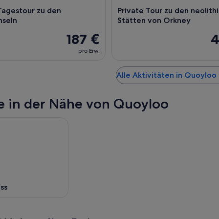
Tagestour zu den
Private Tour zu den neolith
nseln
Stätten von Orkney
187 €
4
pro Erw.
Alle Aktivitäten in Quoyloo
e in der Nähe von Quoyloo
ss