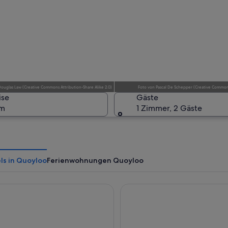
Eine Land
Foto
von
Pascal De Schepper
(
Creative Commons
Douglas Law
(
Creative Commons Attribution-Share Alike 2.0
)
ise
Gäste
um
1 Zimmer, 2 Gäste
Eine Land
ls in Quoyloo
Ferienwohnungen Quoyloo
re Hotel
Albert Hotel
 vereinzelten Steinen und einer weiten Blick auf das Meer.