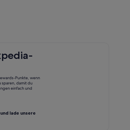
xpedia-
eln
 Rewards-Punkte, wenn
 sparen, damit du
ungen einfach und
und lade unsere