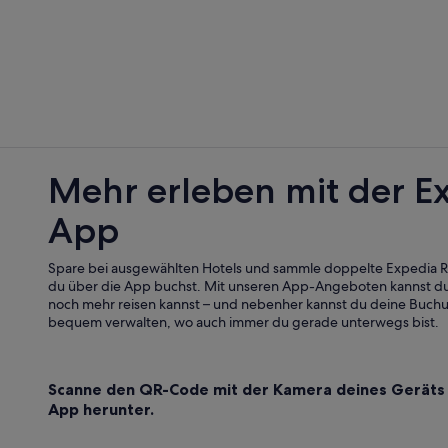
Finstown Hotels
Pensionen in Orkney-Inseln
Schlösser in Orkney-Inseln
Hotels nahe Earl's Palace
Hoy Island Hotels
Golf in Orkney-Inseln
Mehr erleben mit der E
Hotels mit Meerblick in Orkney-Ins
App
Hotels mit Restaurant in Kirkwall
Hotels mit WLAN in Orkney-Inseln
Spare bei ausgewählten Hotels und sammle doppelte Expedia
Evie Hotels
du über die App buchst. Mit unseren App-Angeboten kannst du
noch mehr reisen kannst – und nebenher kannst du deine Buch
bequem verwalten, wo auch immer du gerade unterwegs bist.
Scanne den QR-Code mit der Kamera deines Geräts 
App herunter.