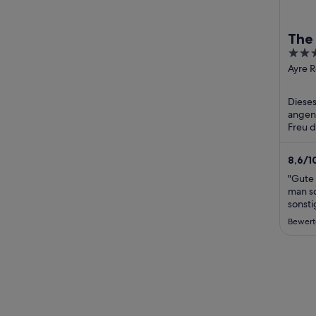
The
3
out
Ayre 
Kirkwa
of
5
Dieses
angene
Freu 
(koste
(koste
8,6
/
1
"Gute 
man sc
sonst
empfe
Bewert