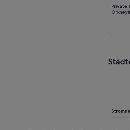
Private 
Orkneyi
Städt
Stromne