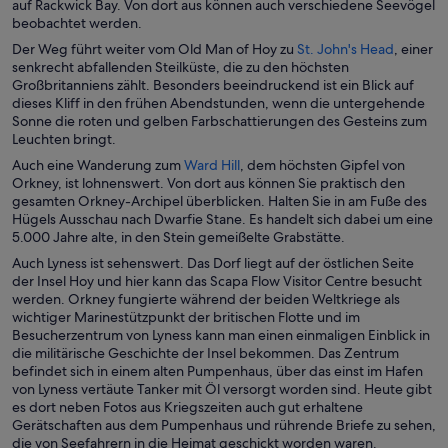
i
auf Rackwick Bay. Von dort aus können auch verschiedene Seevögel
n
beobachtet werden.
e
W
Der Weg führt weiter vom Old Man of Hoy zu
St. John's Head
, einer
i
i
senkrecht abfallenden Steilküste, die zu den höchsten
n
r
Großbritanniens zählt. Besonders beeindruckend ist ein Blick auf
e
d
dieses Kliff in den frühen Abendstunden, wenn die untergehende
m
i
Sonne die roten und gelben Farbschattierungen des Gesteins zum
n
n
Leuchten bringt.
e
e
W
Auch eine Wanderung zum
Ward Hill
, dem höchsten Gipfel von
u
i
i
Orkney, ist lohnenswert. Von dort aus können Sie praktisch den
e
n
r
gesamten Orkney-Archipel überblicken. Halten Sie in am Fuße des
n
e
d
Hügels Ausschau nach Dwarfie Stane. Es handelt sich dabei um eine
F
m
i
5.000 Jahre alte, in den Stein gemeißelte Grabstätte.
e
n
n
n
Auch Lyness ist sehenswert. Das Dorf liegt auf der östlichen Seite
e
e
s
der Insel Hoy und hier kann das Scapa Flow Visitor Centre besucht
u
i
t
werden. Orkney fungierte während der beiden Weltkriege als
e
n
e
wichtiger Marinestützpunkt der britischen Flotte und im
n
e
r
Besucherzentrum von Lyness kann man einen einmaligen Einblick in
F
m
g
die militärische Geschichte der Insel bekommen. Das Zentrum
e
n
e
befindet sich in einem alten Pumpenhaus, über das einst im Hafen
n
e
ö
von Lyness vertäute Tanker mit Öl versorgt worden sind. Heute gibt
s
u
f
es dort neben Fotos aus Kriegszeiten auch gut erhaltene
t
e
f
Gerätschaften aus dem Pumpenhaus und rührende Briefe zu sehen,
e
n
n
die von Seefahrern in die Heimat geschickt worden waren.
r