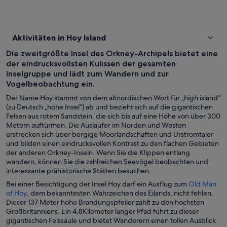
Aktivitäten in Hoy Island
Die zweitgrößte Insel des Orkney-Archipels bietet eine
der eindrucksvollsten Kulissen der gesamten
Inselgruppe und lädt zum Wandern und zur
Vogelbeobachtung ein.
Der Name Hoy stammt von dem altnordischen Wort für „high island“
(zu Deutsch „hohe Insel“) ab und bezieht sich auf die gigantischen
Felsen aus rotem Sandstein, die sich bis auf eine Höhe von über 300
Metern auftürmen. Die Ausläufer im Norden und Westen
erstrecken sich über bergige Moorlandschaften und Urstromtäler
und bilden einen eindrucksvollen Kontrast zu den flachen Gebieten
der anderen Orkney-Inseln. Wenn Sie die Klippen entlang
wandern, können Sie die zahlreichen Seevögel beobachten und
interessante prähistorische Stätten besuchen.
Bei einer Besichtigung der Insel Hoy darf ein Ausflug zum
Old Man
W
of Hoy
, dem bekanntesten Wahrzeichen des Eilands, nicht fehlen.
i
Dieser 137 Meter hohe Brandungspfeiler zählt zu den höchsten
r
Großbritanniens. Ein 4,8Kilometer langer Pfad führt zu dieser
d
gigantischen Felssäule und bietet Wanderern einen tollen Ausblick