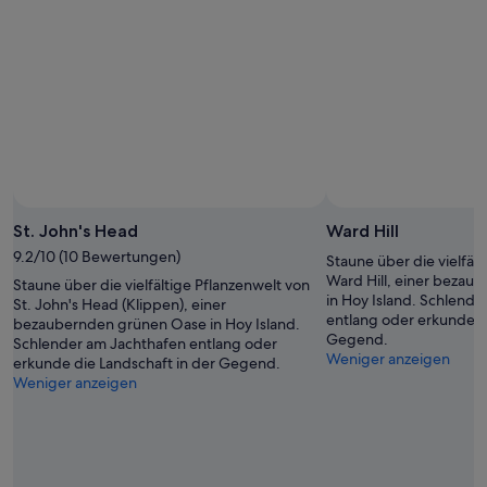
9.
14.
Aug.
Aug.
-
16.
Aug.
St. John's Head
Ward Hill
9.2/10 (10 Bewertungen)
Staune über die vielfäl
Ward Hill, einer beza
Staune über die vielfältige Pflanzenwelt von
in Hoy Island. Schlend
St. John's Head (Klippen), einer
entlang oder erkunde di
bezaubernden grünen Oase in Hoy Island.
Gegend.
Schlender am Jachthafen entlang oder
Weniger anzeigen
erkunde die Landschaft in der Gegend.
Weniger anzeigen