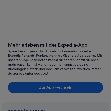
Hotels nahe Castle of Mey
St. Margaret’s Hope Hotels
Cottages in Orkney-Inseln
Hotels nahe Earl's Palace
Dounby Hotels
Golf in Kirkwall
Mehr erleben mit der Expedia-App
Hotels nahe Dunnet Head Lighthouse
Spare bei ausgewählten Hotels und sammle doppelte
Expedia Rewards-Punkte, wenn du über die App buchst. Mit
Orkney-Inseln: Hotels
unseren App-Angeboten kannst du sparen, damit du noch
mehr reisen kannst – und nebenher kannst du deine
Strand in Orkney-Inseln
Buchungen einfach und bequem verwalten, wo auch immer
Hotels mit Restaurant in Kirkwall
du gerade unterwegs bist.
South Ronaldsay Hotels
Zur App wechseln
Strand in Kirkwall
Hotels nahe Skara Brae
Hotels mit Wellnessbereich in Orkney-Inseln
Hotels nahe Highland Park Distillery