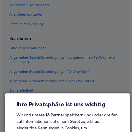
Mietwagen Deutschland
Alle Unterkunftsarten
Prämien mit One Key
Richtlinien
Einreisebestimmungen
Allgemeine Geschäftsbedingungen (ausgenommen FeWo-direkt-
Buchungen)
Allgemeine Geschäftsbedingungen für One Key™
Allgemeine Geschäftsbedingungen von FeWo-direkt
Barrierefreiheit
Datenschutz
Ihre Privatsphäre ist uns wichtig
Cookies
Wir und unsere
16
Partner speichern und/ oder greifen
Rechtliche Hinweise/Kontakt
auf Informationen auf einem Gerät zu, z.B. auf
eindeutige Kennungen in Cookies, um
Inhaltsrichtlinien und Melden von Inhalten