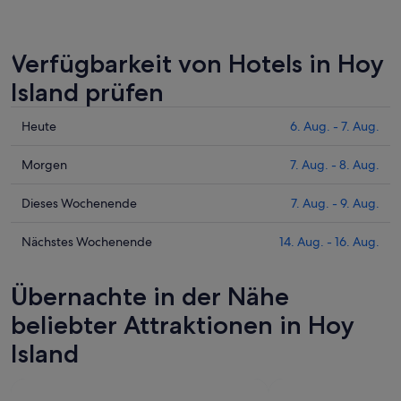
Verfügbarkeit von Hotels in Hoy
Island prüfen
Prüfe
Heute
6. Aug. - 7. Aug.
die
Preise
Prüfe
Morgen
7. Aug. - 8. Aug.
für
die
Hoy
Preise
Prüfe
Dieses Wochenende
7. Aug. - 9. Aug.
Island
für
die
heute
Hoy
Preise
Prüfe
Nächstes Wochenende
14. Aug. - 16. Aug.
Nacht,
Island
für
die
6.
morgen
Hoy
Preise
Übernachte in der Nähe
Aug.
Nacht,
Island
für
-
7.
dieses
Hoy
beliebter Attraktionen in Hoy
7.
Aug.
Wochenende,
Island
Island
Aug.
-
7.
am
8.
Aug.
nächsten
Aug.
-
Wochenende,