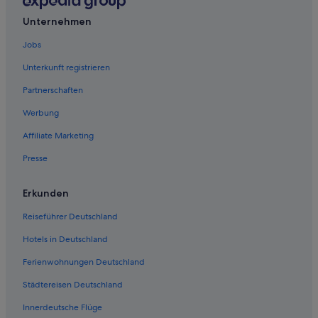
Hotels mit Frühstück in Kirkwall
Unternehmen
Stenness Hotels
Jobs
Mey Hotels
Unterkunft registrieren
Hotels mit WLAN in Orkney-Inseln
Partnerschaften
Gasthöfe in Orkney-Inseln
Werbung
Hostels in Kirkwall
Affiliate Marketing
B&B in Kirkwall
Presse
Luxus in Kirkwall
Hotels mit Meerblick in Orkney-Inseln
Erkunden
Private Ferienhäuser in Orkney-Inseln
Reiseführer Deutschland
Romantische in Orkney-Inseln
Hotels in Deutschland
Ferienwohnungen Deutschland
Städtereisen Deutschland
Innerdeutsche Flüge