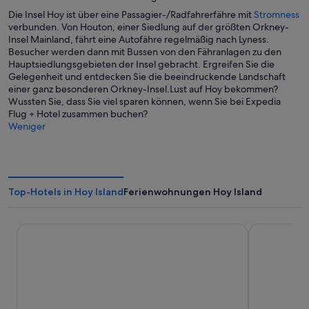
F
e
g
W
Die Insel Hoy ist über eine Passagier-/Radfahrerfähre mit
Stromness
e
t
e
i
verbunden. Von Houton, einer Siedlung auf der größten Orkney-
n
ö
r
Insel Mainland, fährt eine Autofähre regelmäßig nach Lyness.
s
f
d
Besucher werden dann mit Bussen von den Fähranlagen zu den
t
f
i
Hauptsiedlungsgebieten der Insel gebracht. Ergreifen Sie die
e
n
n
Gelegenheit und entdecken Sie die beeindruckende Landschaft
r
e
e
einer ganz besonderen Orkney-Insel.Lust auf Hoy bekommen?
g
t
i
Wussten Sie, dass Sie viel sparen können, wenn Sie bei Expedia
e
n
Flug + Hotel zusammen buchen?
ö
e
Weniger
f
m
f
n
n
e
e
u
t
e
Top-Hotels in Hoy Island
Ferienwohnungen Hoy Island
n
F
e
Castletown Hotel
The Ayre Ho
n
s
t
e
r
g