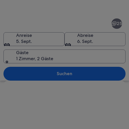
Fotos
von
Hoy
25
Island
Anreise
Abreise
5. Sept.
6. Sept.
Gäste
1 Zimmer, 2 Gäste
Eine Küstenklippe mit einer markanten
Suchen
Karte erkunden