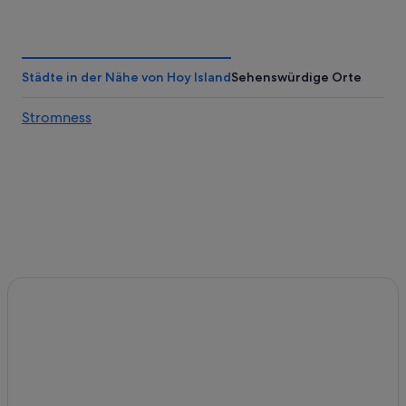
Finstown Hotels
Hotels nahe Old Man of Hoy
Holm Hotels
Städte in der Nähe von Hoy Island
Sehenswürdige Orte
B&B in Orkney-Inseln
Stromness
Stromness Hotels
Strand in Holm
Hostels in Orkney-Inseln
Hoy Island Hotels
Kreuzfahrten in Kirkwall
Hotels nahe Scapa Flow Visitor Centre
Hotels mit Parkplatz in Kirkwall
Campingplätze in Orkney-Inseln
Ferienwohnungen in Orkney-Inseln
St. Mary's Hotels
Landhotels in Orkney-Inseln