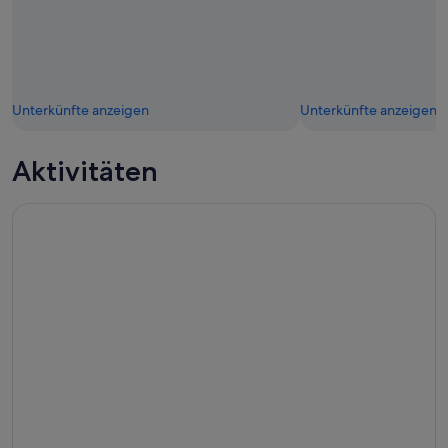
Unterkünfte anzeigen
Unterkünfte anzeigen
Aktivitäten
Private Tagestour zu den Orkneyinseln