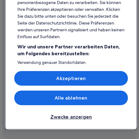
personenbezogene Daten zu verarbeiten. Sie können
Ihre Präferenzen akzeptieren oder verwalten. Klicken
Hilfe
Sie dazu bitte unten oder besuchen Sie jederzeit die
Hilfe
Seite der Datenschutzrichtlinie. Diese Präferenzen
werden unseren Partnern signalisiert und haben keinen
Flug stornieren
Einfluss auf Surfdaten.
Hotel- oder Ferienunterkunftsbuchung stornieren
Wir und unsere Partner verarbeiten Daten,
Rückerstattungsdauer
um Folgendes bereitzustellen:
Expedia-Gutschein einlösen
Verwendung genauer Standortdaten.
Endgeräteeigenschaften zur Identifikation aktiv abfragen.
Internationale Reisedokumente
Speichern von oder Zugriff auf Informationen auf einem
Akzeptieren
Endgerät. Personalisierte Werbung und Inhalte, Messung
von Werbeleistung und der Performance von Inhalten,
Zielgruppenforschung sowie Entwicklung und
Verbesserung von Angeboten.
Alle ablehnen
© 2026 Expedia, Inc., ein Unternehmen der Expedia Group. Alle Rechte
Liste der Partner (Lieferanten)
vorbehalten. Expedia und das Expedia-Logo sind Handelsmarken oder
eingetragene Handelsmarken von Expedia, Inc.
Zwecke anzeigen