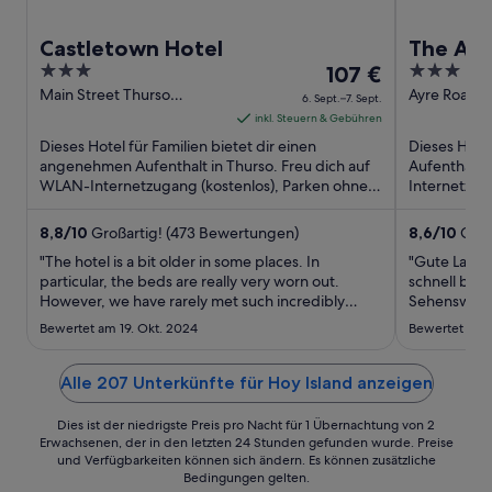
e
ö
f
Castletown Hotel
The Ayr
f
3
Der
3
107 €
n
out
Preis
out
Main Street Thurso
Ayre Road Ki
6. Sept.–7. Sept.
e
Scotland
Scotland
of
beträgt
of
inkl. Steuern & Gebühren
t
5
107 €
5
Dieses Hotel für Familien bietet dir einen
Dieses Hote
pro
angenehmen Aufenthalt in Thurso. Freu dich auf
Aufenthalt i
WLAN-Internetzugang (kostenlos), Parken ohne
Nacht
Internetzug
Service (kostenlos) und ...
(kostenlos) 
vom
6.
8,8
/
10
Großartig! (473 Bewertungen)
8,6
/
10
Groß
Sept.
"The hotel is a bit older in some places. In
"Gute Lage 
bis
particular, the beds are really very worn out.
schnell bei 
However, we have rarely met such incredibly
zum
Sehenswürd
lovely people on our UK road trip. The staff are
7.
Bewertet am 19. Okt. 2024
Bewertet am 1
very welcoming. Even if the building has some
Sept.
deficits, the people make up for it completely."
Alle 207 Unterkünfte für Hoy Island anzeigen
Dies ist der niedrigste Preis pro Nacht für 1 Übernachtung von 2
Erwachsenen, der in den letzten 24 Stunden gefunden wurde. Preise
und Verfügbarkeiten können sich ändern. Es können zusätzliche
Bedingungen gelten.