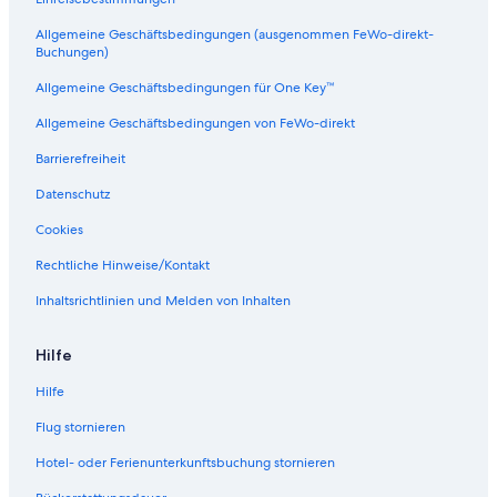
o
e
2
n
V
a
B
n
Allgemeine Geschäftsbedingungen (ausgenommen FeWo-direkt-
a
n
R
a
Buchungen)
l
v
C
c
l
i
o
l
Allgemeine Geschäftsbedingungen für One Key™
a
e
n
e
Allgemeine Geschäftsbedingungen von FeWo-direkt
r
w
d
2
t
,
o
0
Barrierefreiheit
a
L
w
7
u
/
Datenschutz
x
P
u
o
Cookies
r
o
i
l
Rechtliche Hinweise/Kontakt
o
,
Inhaltsrichtlinien und Melden von Inhalten
u
G
s
y
R
m
Hilfe
e
&
s
B
Hilfe
o
a
r
r
Flug stornieren
t
,
Hotel- oder Ferienunterkunftsbuchung stornieren
P
u