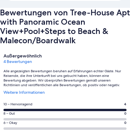
Bewertungen von Tree-House Apt
with Panoramic Ocean
View+Pool+Steps to Beach &
Malecon/Boardwalk
Bewertungen
Außergewöhnlich
4 Bewertungen
Alle angezeigten Bewertungen beruhen auf Erfahrungen echter Gäste. Nur
Reisende, die ihre Unterkunft bei uns gebucht haben, können eine
Bewertung abgeben. Wir überprüfen Bewertungen gemäß unseren
Richtlinien und veröffentlichen alle Bewertungen, ob positiv oder negativ.
Wird
Weitere Informationen
in
einem
4
10 – Hervorragend
4
neuen
von
Fenster
0
8 – Gut
0
insgesamt
geöffnet
von
4
0
6 – Okay
0
insgesamt
Gästebewertungen
von