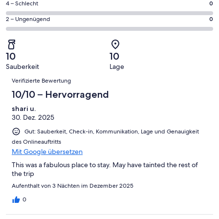
4
0
4 – Schlecht
0
haben
insgesamt
Gästebewertungen
von
eine
4
0
2 – Ungenügend
0
haben
insgesamt
Bewertung
Gästebewertungen
von
eine
4
von
haben
insgesamt
Bewertung
Gästebewertungen
10
eine
4
von
haben
10
10
-
Bewertung
Gästebewertungen
8
eine
Sauberkeit
Lage
Hervorragend
von
haben
-
Bewertungen
Bewertung
6
eine
Verifizierte Bewertung
Gut
von
-
Bewertung
10/10 – Hervorragend
4
Okay
von
-
shari u.
2
Schlecht
30. Dez. 2025
-
Ungenügend
Gut: Sauberkeit, Check-in, Kommunikation, Lage und Genauigkeit
des Onlineauftritts
Mit Google übersetzen
This was a fabulous place to stay. May have tainted the rest of
the trip
Aufenthalt von 3 Nächten im Dezember 2025
0