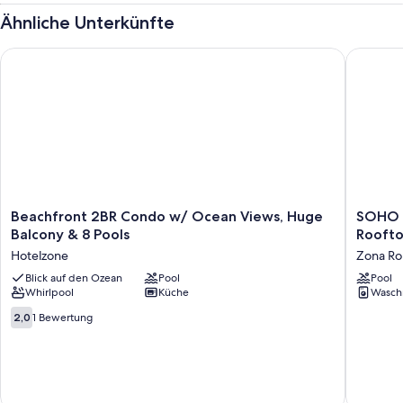
Ähnliche Unterkünfte
Beachfront 2BR Condo w/ Ocean Views, Huge Balcony & 8 Po
SOHO PV 
Beachfront
SOHO
Beachfront 2BR Condo w/ Ocean Views, Huge
SOHO P
2BR
PV
Balcony & 8 Pools
Roofto
Condo
Luxury
Hotelzone
Zona Ro
w/
Condo
Ocean
Blick auf den Ozean
Pool
•
Pool
Whirlpool
Küche
Wasch
Views,
Romanti
Huge
Zone
2.0
2,0
1 Bewertung
Balcony
•
von
&
Rooftop
10,
8
Infinity
1
Pools
Pool
Bewertung
Hotelzone
•