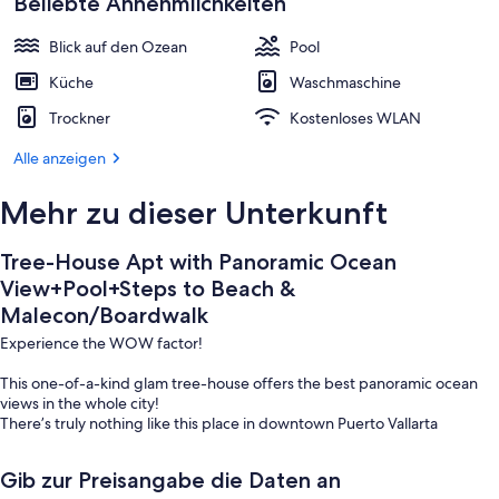
Beliebte Annehmlichkeiten
Pool
Blick auf den Ozean
Pool
Küche
Waschmaschine
Trockner
Kostenloses WLAN
Alle anzeigen
Mehr zu dieser Unterkunft
Tree-House Apt with Panoramic Ocean
View+Pool+Steps to Beach &
Malecon/Boardwalk
Experience the WOW factor!
This one-of-a-kind glam tree-house offers the best panoramic ocean
views in the whole city!
There’s truly nothing like this place in downtown Puerto Vallarta
Enjoy a cozy bed, full bathroom, living room, and equipped kitchen.
Gib zur Preisangabe die Daten an
Relax by the pools, BBQs, and outdoor spaces, and marvel at nightly