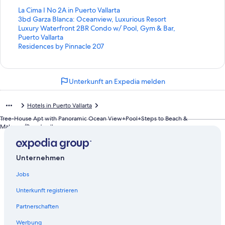
L
La Cima I No 2A in Puerto Vallarta
i
L
3bd Garza Blanca: Oceanview, Luxurious Resort
n
i
L
Luxury Waterfront 2BR Condo w/ Pool, Gym & Bar,
k
n
i
Puerto Vallarta
,
k
n
L
Residences by Pinnacle 207
d
,
k
i
e
d
,
n
r
e
d
k
Unterkunft an Expedia melden
d
r
e
,
i
d
r
d
e
i
d
e
Hotels in Puerto Vallarta
f
e
i
r
o
f
e
d
Tree-House Apt with Panoramic Ocean View+Pool+Steps to Beach &
Malecon/Boardwalk
l
o
f
i
g
l
o
e
e
g
l
f
n
e
g
o
Unternehmen
d
n
e
l
e
d
n
g
Jobs
S
e
d
e
e
S
e
n
Unterkunft registrieren
i
e
S
d
Partnerschaften
t
i
e
e
e
t
i
S
Werbung