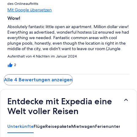
des Onlineauftritts
Mit Google übersetzen
Wow!
Absolutely fantastic little open air apartment. Million dollar view!
Everything as advertised, wonderful hostess Liz ensured we had
everything we needed. Fantastic common areas with cool
plunge pools, honestly, even though the location is right in the
middle of the city, we didn't want to leave our room (Jungle
room at the very top of the building). The room has enough
Aufenthalt von 4 Nächten im Januar 2024
kitchen to prepare a meal, and wonderful outdoor spaces with
large BBQ/grill. Good exercise climbing the stairs! With the
2
location in the middle of 5 de Diciembre neighborhood it can
get quite noisy with the sounds of the city. Absolutely would
Alle 4 Bewertungen anzeigen
return again just to stay in this amazing room!
Entdecke mit Expedia eine
Welt voller Reisen
Unterkünfte
Flüge
Reisepakete
Mietwagen
Ferienunterkünfte
A