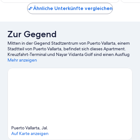
Ocean
&
Ähnliche Unterkünfte vergleichen
City
View
Zona
Romanti
Zur Gegend
Mitten in der Gegend Stadtzentrum von Puerto Vallarta, einem
Stadtteil von Puerto Vallarta, befindet sich dieses Apartment.
Kreuzfahrt-Terminal und Nayar Vidanta Golf sind einen Ausflug
wert, wenn du etwas Aufregendes erleben möchtest. Wer
Mehr anzeigen
lieber die Natur der Region bewundern möchte, sollte
Folgendes besuchen: Playa de los Muertos und Banderas-
Bucht. Los Arcos und VidantaWorld – diese beiden Highlights
vor Ort solltest du dir nicht entgehen lassen.
Zum Reiseführer
für Puerto Vallarta
Weitere Apartments in Puerto Vallarta anzeigen
Puerto Vallarta, Jal.
Auf Karte anzeigen