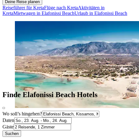
Deine Reise planen
Reiseführer für Kreta
Flüge nach Kreta
Aktivitäten in
Kreta
Mietwagen in Elafonissi Beach
Urlaub in Elafonissi Beach
Finde Elafonissi Beach Hotels
Wo soll’s hingehen?
Daten
Gäste
Suchen