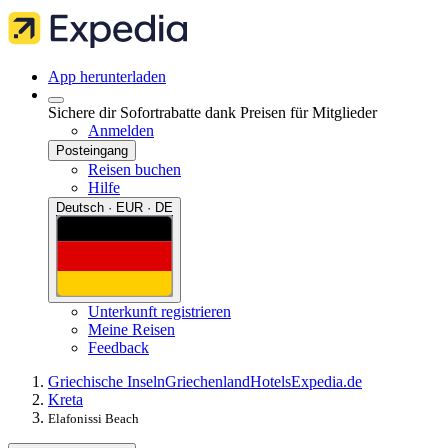
App herunterladen
Sichere dir Sofortrabatte dank Preisen für Mitglieder
Anmelden
Posteingang
Reisen buchen
Hilfe
Deutsch · EUR · DE
Unterkunft registrieren
Meine Reisen
Feedback
Griechische Inseln
Griechenland
Hotels
Expedia.de
Kreta
Elafonissi Beach