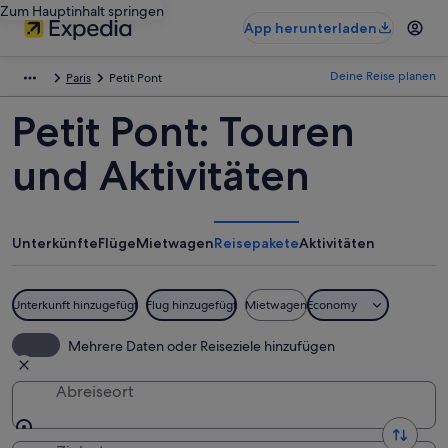
Zum Hauptinhalt springen
App herunterladen
Deine Reise planen
Paris
Petit Pont
Petit Pont: Touren
und Aktivitäten
Unterkünfte
Flüge
Mietwagen
Reisepakete
Aktivitäten
Unterkunft hinzugefügt
Flug hinzugefügt
Mietwagen
Economy
Mehrere Daten oder Reiseziele hinzufügen
Abreiseort