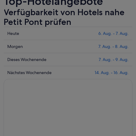
Top-Hotelangebote
Verfügbarkeit von Hotels nahe
Petit Pont prüfen
Prüfe
Heute
6. Aug. - 7. Aug.
die
Preise
Prüfe
Morgen
7. Aug. - 8. Aug.
nahe
die
Petit
Preise
Prüfe
Dieses Wochenende
7. Aug. - 9. Aug.
Pont
nahe
die
für
Petit
Preise
Prüfe
Nächstes Wochenende
14. Aug. - 16. Aug.
heute
Pont
nahe
die
Nacht,
für
Petit
Preise
6.
morgen
Pont
nahe
Aug.
Nacht,
für
Petit
-
7.
dieses
Pont
7.
Aug.
Wochenende,
für
Aug.
-
7.
nächstes
8.
Aug.
Wochenende,
Aug.
-
14.