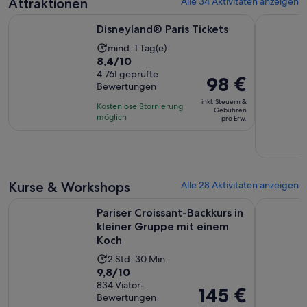
Attraktionen
Alle 34 Aktivitäten anzeigen
Bewertungen.
Minuten
Erw.
Wird in einem neuen Tab geöffnet
Disneyland® Paris Tickets
Mona Lisa 
Disneyland® Paris Tickets
Die
mind. 1 Tag(e)
8.4
8,4/10
Aktivität
von
4.761 geprüfte
dauert
Der
98 €
Bewertungen
10,
1 Tag
Preis
basierend
inkl. Steuern &
Kostenlose Stornierung
beträgt
Gebühren
auf
möglich
pro Erw.
98 €
4761
pro
Bewertungen.
Erw.
Kurse & Workshops
Alle 28 Aktivitäten anzeigen
Pariser Croissant-Backkurs in kleiner Gruppe mit einem Koc
Auszeichnu
Pariser Croissant-Backkurs in
kleiner Gruppe mit einem
Koch
Die
2 Std. 30 Min.
9.8
9,8/10
Aktivität
von
834 Viator-
dauert
Der
145 €
Bewertungen
10,
2
Preis