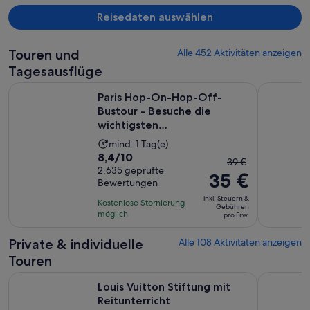
Reisedaten auswählen
Touren und
Alle 452 Aktivitäten anzeigen
Tagesausflüge
Paris Hop-On-Hop-Off-Bustour - Besuche die wichtigsten S
Bateaux Pa
Paris Hop-On-Hop-Off-
Bustour - Besuche die
wichtigsten
Sehenswürdigkeiten v...
Die
mind. 1 Tag(e)
8.4
8,4/10
Aktivität
Der
39 €
von
2.635 geprüfte
dauert
35 €
vorherige
Bewertungen
10,
1 Tag
Preis
basierend
inkl. Steuern &
Kostenlose Stornierung
war
Gebühren
auf
möglich
pro Erw.
39 €
2635
und
Private & individuelle
Alle 108 Aktivitäten anzeigen
Bewertungen.
der
Touren
aktuelle
Wird in einem neuen
Preis
Louis Vuitton Stiftung mit Reitunterricht
Paris: Pre
Louis Vuitton Stiftung mit
beträgt
Reitunterricht
35 €