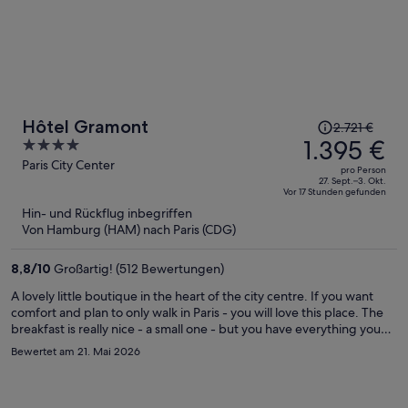
Der
Hôtel Gramont
2.721 €
Preis
1.395 €
4
betrug
out
Paris City Center
pro Person
2.721 €,
of
27. Sept.–3. Okt.
Vor 17 Stunden gefunden
jetzt
5
Hin- und Rückflug inbegriffen
beträgt
Von Hamburg (HAM) nach Paris (CDG)
er
1.395 €
8,8
/
10
Großartig! (512 Bewertungen)
pro
Person
A lovely little boutique in the heart of the city centre. If you want
comfort and plan to only walk in Paris - you will love this place. The
breakfast is really nice - a small one - but you have everything you
need, and also tasty! ☺️
Bewertet am 21. Mai 2026