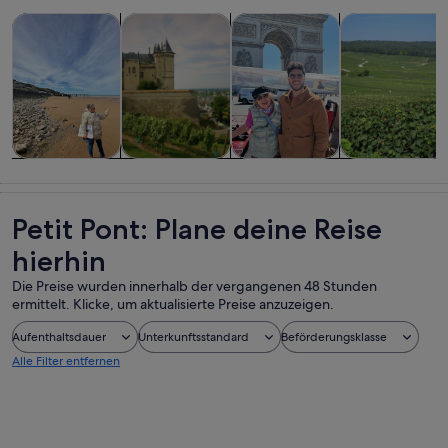
Wird in einem neuen Tab geöffne
Wird in einem neuen Tab
W
Touren und Tagesausflüge
Geschichte & Kultur
Private & individuelle Touren
Essen, Trinken
Touren und
Geschichte &
Private &
Essen, Trinken
Tagesausflüge
Kultur
individuelle
& Nachtleben
Touren
Petit Pont: Plane deine Reise
hierhin
Die Preise wurden innerhalb der vergangenen 48 Stunden
ermittelt. Klicke, um aktualisierte Preise anzuzeigen.
Aufenthaltsdauer
Unterkunftsstandard
Beförderungsklasse
Alle Filter entfernen