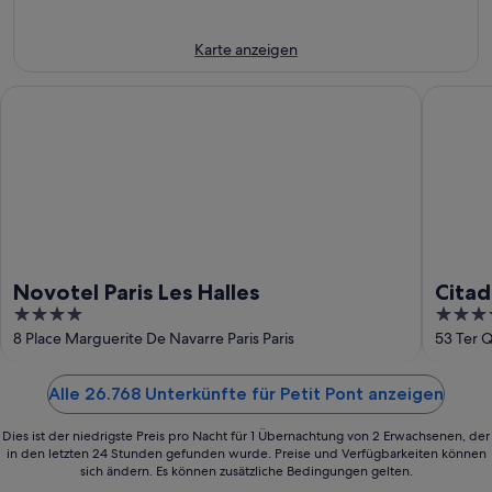
9.
Aug.
Aug.
-
16.
Karte anzeigen
Aug.
Novotel Paris Les Halles
Citadine
Novotel Paris Les Halles
Citad
4
4
Paris
out
out
8 Place Marguerite De Navarre Paris Paris
53 Ter Q
of
of
5
5
Alle 26.768 Unterkünfte für Petit Pont anzeigen
Dies ist der niedrigste Preis pro Nacht für 1 Übernachtung von 2 Erwachsenen, der
in den letzten 24 Stunden gefunden wurde. Preise und Verfügbarkeiten können
sich ändern. Es können zusätzliche Bedingungen gelten.