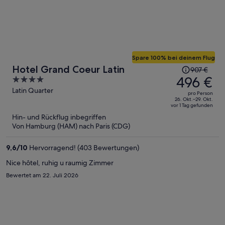
Spare 100% bei deinem Flug
Der
Hotel Grand Coeur Latin
907 €
Preis
496 €
4
betrug
out
Latin Quarter
pro Person
907 €,
of
26. Okt.–29. Okt.
vor 1 Tag gefunden
jetzt
5
Hin- und Rückflug inbegriffen
beträgt
Von Hamburg (HAM) nach Paris (CDG)
er
496 €
9,6
/
10
Hervorragend! (403 Bewertungen)
pro
Person
Nice hôtel, ruhig u raumig Zimmer
Bewertet am 22. Juli 2026