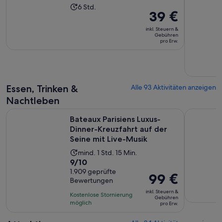
Die
6 Std.
pro
Der
39 €
Aktivität
Erw.
Preis
dauert
inkl. Steuern &
beträgt
Gebühren
6
pro Erw.
39 €
Stunden
pro
Erw.
Essen, Trinken &
Alle 93 Aktivitäten anzeigen
Nachtleben
Bateaux Parisiens Luxus-Dinner-Kreuzfahrt auf der Seine mit
Paris en S
Bateaux Parisiens Luxus-
Dinner-Kreuzfahrt auf der
Seine mit Live-Musik
Die
mind. 1 Std. 15 Min.
9.0
9/10
Aktivität
von
1.909 geprüfte
dauert
Der
99 €
Bewertungen
10,
1
Preis
basierend
inkl. Steuern &
Stunde
Kostenlose Stornierung
beträgt
Gebühren
auf
möglich
und
pro Erw.
99 €
1909
15
pro