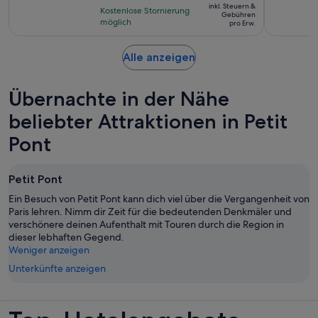
basierend
inkl. Steuern &
Stunden
Kostenlose Stornierung
beträgt
Gebühren
auf
möglich
und
pro Erw.
145 €
834
30
pro
Bewertungen.
Minuten
Wird
Alle anzeigen
Erw.
in
einem
Übernachte in der Nähe
neuen
Tab
beliebter Attraktionen in Petit
geöffnet
Pont
Petit Pont
Ein Besuch von Petit Pont kann dich viel über die Vergangenheit von
Paris lehren. Nimm dir Zeit für die bedeutenden Denkmäler und
verschönere deinen Aufenthalt mit Touren durch die Region in
dieser lebhaften Gegend.
Weniger anzeigen
Unterkünfte anzeigen