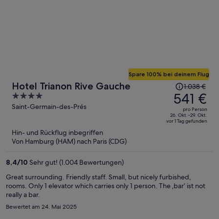
Spare 100% bei deinem Flug
Der
Hotel Trianon Rive Gauche
1.038 €
Preis
541 €
4
betrug
out
Saint-Germain-des-Prés
pro Person
1.038 €,
of
26. Okt.–29. Okt.
vor 1 Tag gefunden
jetzt
5
Hin- und Rückflug inbegriffen
beträgt
Von Hamburg (HAM) nach Paris (CDG)
er
541 €
8,4
/
10
Sehr gut! (1.004 Bewertungen)
pro
Person
Great surrounding. Friendly staff. Small, but nicely furbished,
rooms. Only 1 elevator which carries only 1 person. The ‚bar‘ ist not
really a bar.
Bewertet am 24. Mai 2025