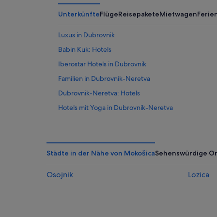
Unterkünfte
Flüge
Reisepakete
Mietwagen
Feri
Luxus in Dubrovnik
Babin Kuk: Hotels
Iberostar Hotels in Dubrovnik
Familien in Dubrovnik-Neretva
Dubrovnik-Neretva: Hotels
Hotels mit Yoga in Dubrovnik-Neretva
Hotels nahe Hafen Gruž
Strand in Dubrovnik
Ferienwohnungen in Dubrovnik-Neretva
Städte in der Nähe von Mokošica
Sehenswürdige Or
Lozica Hotels
Osojnik
Lozica
Hotels mit Wellnessbereich in Babin Kuk
Hostels in Dubrovnik-Neretva
Nh Hotels in Dubrovnik