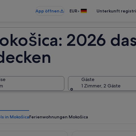
•
App öffnen
EUR
Unterkunft registr
okošica: 2026 das
decken
ise
Gäste
um
1 Zimmer, 2 Gäste
ls in Mokošica
Ferienwohnungen Mokošica
Sumratin
Sun Gardens Dubrovnik