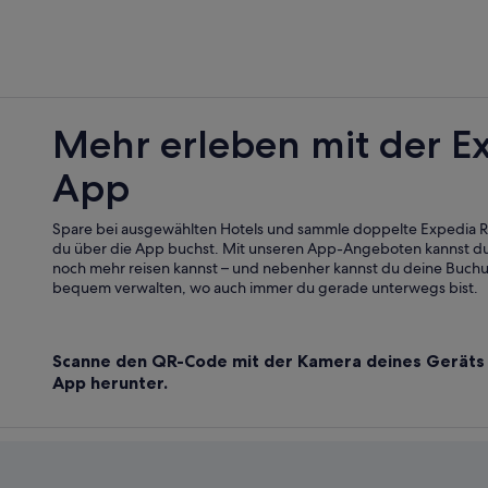
Hostels in Dubrovnik
Hotels mit Pool in Dubrovnik
Lgbtqia-Freundliche in Dubrovnik
5-Sterne-Hotels in Dubrovnik
Mehr erleben mit der E
Boutique- in Dubrovnik
App
Gruz: Hotels
Hotels nahe Strand Lapad
Spare bei ausgewählten Hotels und sammle doppelte Expedia
Hotels mit Parkplatz in Dubrovnik
du über die App buchst. Mit unseren App-Angeboten kannst du
noch mehr reisen kannst – und nebenher kannst du deine Buch
Paläste in Dubrovnik
bequem verwalten, wo auch immer du gerade unterwegs bist.
Golf in Dubrovnik-Neretva
Best Western Hotels in Dubrovnik
Scanne den QR-Code mit der Kamera deines Geräts 
Familien in Babin Kuk
App herunter.
Haustierfreundliche in Dubrovnik-
Mokosica Hotels
Hotels mit Aussicht in Dubrovnik