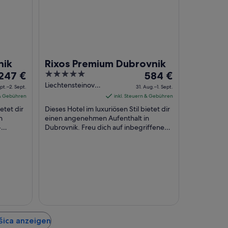
nik
Rixos Premium Dubrovnik
Der
5
Der
247 €
584 €
Preis
out
Preis
Liechtensteinov
ept.–2. Sept.
31. Aug.–1. Sept.
Put 3 Dubrovnik
beträgt
of
beträgt
 & Gebühren
inkl. Steuern & Gebühren
247 €
5
584 €
etet dir
Dieses Hotel im luxuriösen Stil bietet dir
pro
pro
n
einen angenehmen Aufenthalt in
-
Nacht
Dubrovnik. Freu dich auf inbegriffenes
Nacht
Frühstück, WLAN-Internetzugang
vom
vom
. ...
(kostenlos) und ...
.
31.
Sept.
Aug.
bis
bis
zum
zum
2.
1.
Sept.
Sept.
šica anzeigen