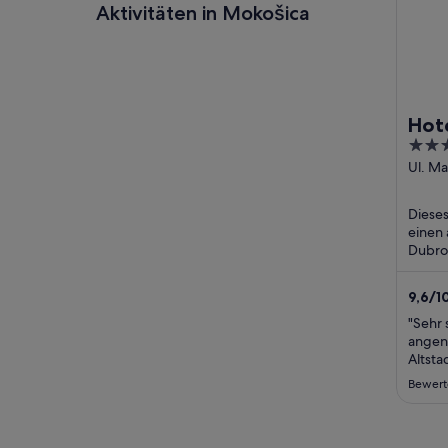
Aktivitäten in Mokošica
Hot
5
out
Ul. Ma
Vodop
of
Dubro
5
Dieses
einen
Dubrov
Frühs
(koste
9,6
/
1
Bewer
"Sehr 
angen
Altsta
zur Al
Bewert
Prome
Wir wo
dazu 