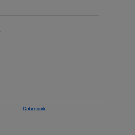
a
tva
Dubrovnik
vnik