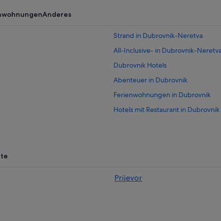
enwohnungen
Anderes
Strand in Dubrovnik-Neretva
All-Inclusive- in Dubrovnik-Neretv
Dubrovnik Hotels
Abenteuer in Dubrovnik
Ferienwohnungen in Dubrovnik
Hotels mit Restaurant in Dubrovnik
4-Sterne-Hotels in Babin Kuk
Campingplätze in Dubrovnik-Nere
Hotels nahe Copacabana
te
Hotels nahe Markt von Gruz
Prijevor
Hotels mit Restaurant in Babin Kuk
Lapad: Hotels
Hotels mit Fitnessbereich in Dubro