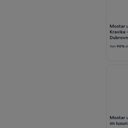
Aug.
Aug.
-
16.
Aug.
Mostar u
Kravika 
Dubrovn
Von
90%
d
Mostar und
Mostar u
im luxur