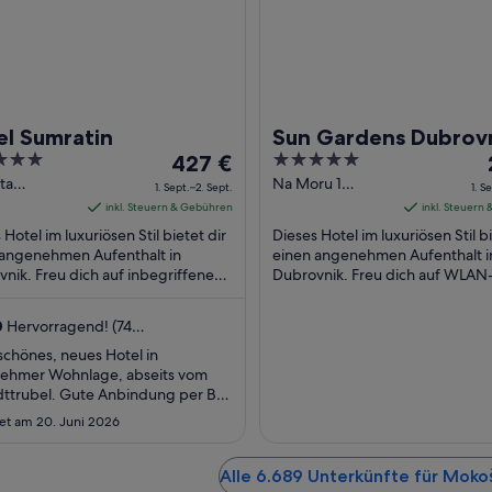
el Sumratin
Sun Gardens Dubrov
Der
5
427 €
Preis
out
ta
Na Moru 1
1. Sept.–2. Sept.
1. S
ica 1a
Dubrovnik
beträgt
of
inkl. Steuern & Gebühren
inkl. Steuern
vnik
427 €
5
 Hotel im luxuriösen Stil bietet dir
Dieses Hotel im luxuriösen Stil bi
pro
 angenehmen Aufenthalt in
einen angenehmen Aufenthalt i
nik. Freu dich auf inbegriffenes
Nacht
Dubrovnik. Freu dich auf WLAN
tück, WLAN-Internetzugang
Internetzugang (kostenlos), 3
vom
nlos) und ...
Außenpools und Wellnessbereich
1.
1
0
Hervorragend! (74
Sept.
tungen)
schönes, neues Hotel in
bis
ehmer Wohnlage, abseits vom
zum
dttrubel. Gute Anbindung per Bus
2.
tstadt. In der Nähe ist eine schöne
et am 20. Juni 2026
nade mit Restaurants und Cafés.
Sept.
llten ein späteres Check-out,
bekamen wir unterschiedliche
Alle 6.689 Unterkünfte für Moko