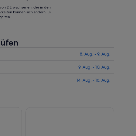
g von 2 Erwachsenen, der in den
rkeiten können sich ändern. Es
gelten.
rüfen
8. Aug. - 9. Aug.
9. Aug. - 10. Aug.
14. Aug. - 16. Aug.
k
Sonnenuntergangstouren mit Seekajak und Schnorcheln
Korčula 3 INSEL KATAMARAN TOUR Badija - Vrnik 