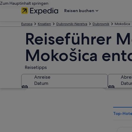
Zum Hauptinhalt springen
Reisen buchen
Europa
Kroatien
Dubrovnik-Neretva
Dubrovnik
Mokošica
Reiseführer M
Mokošica ent
Reisetipps
Anreise
Abre
Datum
Dat
Karte erkunden
Top-Hote
Hotel 