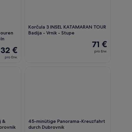
Korčula 3 INSEL KATAMARAN TOUR
touren
Badija - Vrnik - Stupe
ln
71 €
32 €
pro Erw.
pro Erw.
 & Mostar Tagesausflug ab Dubrovnik
45-minütige Panorama-Kreuzfahrt durch Dubrovn
j &
45-minütige Panorama-Kreuzfahrt
brovnik
durch Dubrovnik