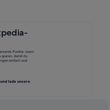
xpedia-
 Rewards-Punkte, wenn
 sparen, damit du
ungen einfach und
und lade unsere
Neretva