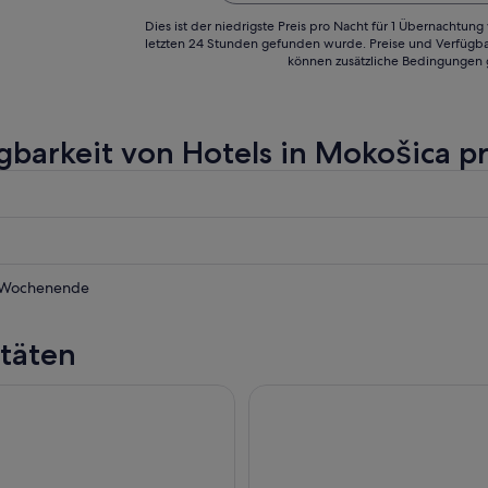
ationen, aber am letzten Tag hat
 ..."
Dies ist der niedrigste Preis pro Nacht für 1 Übernachtun
letzten 24 Stunden gefunden wurde. Preise und Verfügba
können zusätzliche Bedingungen 
gbarkeit von Hotels in Mokošica p
a
 Wochenende
a
itäten
a
 Wasserfälle von Kravika – ganztägiger Ausflug von Dubrovni
Dubrovnik: Geführte Tages-/
nde,