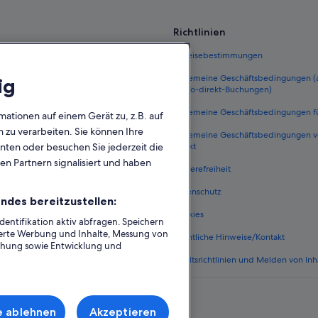
Richtlinien
 Deutschland
Einreisebestimmungen
eutschland
Allgemeine Geschäftsbedingungen
ig
FeWo-direkt-Buchungen)
ungen Deutschland
Allgemeine Geschäftsbedingungen f
mationen auf einem Gerät zu, z.B. auf
n Deutschland
zu verarbeiten. Sie können Ihre
Allgemeine Geschäftsbedingungen 
unten oder besuchen Sie jederzeit die
he Flüge
direkt
en Partnern signalisiert und haben
Deutschland
Barrierefreiheit
nftsarten
Datenschutz
ndes bereitzustellen:
t One Key
Cookies
ntifikation aktiv abfragen. Speichern
sierte Werbung und Inhalte, Messung von
Rechtliche Hinweise/Kontakt
chung sowie Entwicklung und
Inhaltsrichtlinien und Melden von Inh
e ablehnen
Akzeptieren