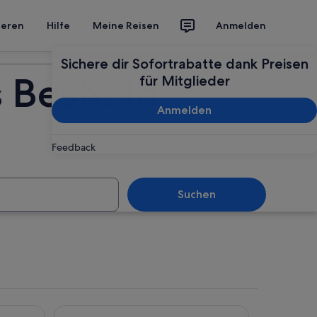
ieren
Hilfe
Meine Reisen
Anmelden
Deine Reise planen
Sichere dir Sofortrabatte dank Preisen
 Beste in
für Mitglieder
Anmelden
Feedback
Suchen
Rixos Premium Dubrovnik