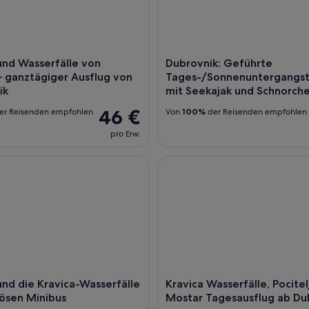
nd Wasserfälle von
Dubrovnik: Geführte
– ganztägiger Ausflug von
Tages-/Sonnenuntergangs
ik
mit Seekajak und Schnorche
46 €
er Reisenden empfohlen
Von
100%
der Reisenden empfohlen
pro Erw.
 die Kravica-Wasserfälle im luxuriösen Minibus
Kravica Wasserfälle, Pocitelj
nd die Kravica-Wasserfälle
Kravica Wasserfälle, Pocitel
iösen Minibus
Mostar Tagesausflug ab Du