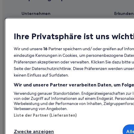
Unternehmen
Erkunden
Jobs
Reiseführer
Unterkunft registrieren
Hotels in D
Ihre Privatsphäre ist uns wicht
Partnerschaften
Ferienwohn
Wir und unsere
16
Partner speichern und/ oder greifen auf Infor
Werbung
Städtereise
eindeutige Kennungen in Cookies, um personenbezogene Daten 
Präferenzen akzeptieren oder verwalten. Klicken Sie dazu bitte 
Affiliate Marketing
Innerdeutsc
Seite der Datenschutzrichtlinie. Diese Präferenzen werden unser
Presse
Mietwagen 
keinen Einfluss auf Surfdaten.
Alle Unterku
Wir und unsere Partner verarbeiten Daten, um Folge
Prämien mi
Verwendung genauer Standortdaten. Endgeräteeigenschaften zur Ide
von oder Zugriff auf Informationen auf einem Endgerät. Personali
Werbeleistung und der Performance von Inhalten, Zielgruppenfors
Verbesserung von Angeboten.
Liste der Partner (Lieferanten)
Zwecke anzeigen
All