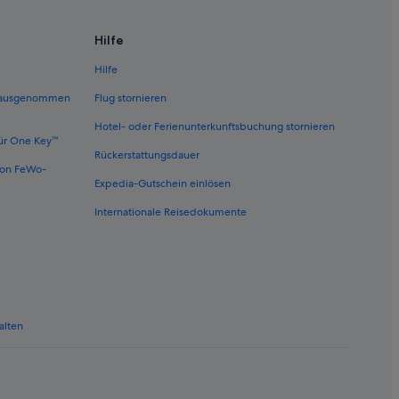
Hilfe
Hilfe
 (ausgenommen
Flug stornieren
Hotel- oder Ferienunterkunftsbuchung stornieren
ür One Key™
Rückerstattungsdauer
von FeWo-
Expedia-Gutschein einlösen
Internationale Reisedokumente
alten