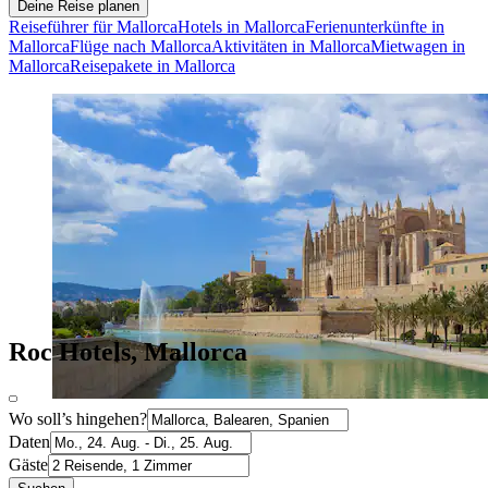
Deine Reise planen
Reiseführer für Mallorca
Hotels in Mallorca
Ferienunterkünfte in
Mallorca
Flüge nach Mallorca
Aktivitäten in Mallorca
Mietwagen in
Mallorca
Reisepakete in Mallorca
Roc Hotels, Mallorca
Wo soll’s hingehen?
Daten
Gäste