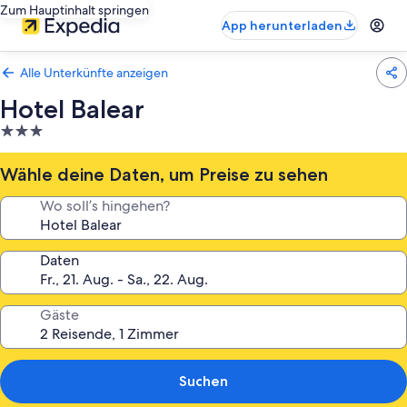
Zum Hauptinhalt springen
App herunterladen
Alle Unterkünfte anzeigen
Hotel Balear
3.0-
Sterne-
Unterkunft
Wähle deine Daten, um Preise zu sehen
Wo soll’s hingehen?
Daten
Gäste
Suchen