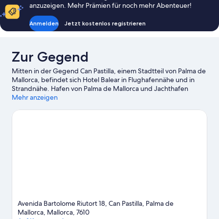
anzuzeigen. Mehr Prämien für noch mehr Abenteuer!
Anmelden
Jetzt kostenlos registrieren
Zur Gegend
Mitten in der Gegend Can Pastilla, einem Stadtteil von Palma de
Mallorca, befindet sich Hotel Balear in Flughafennähe und in
Strandnähe. Hafen von Palma de Mallorca und Jachthafen
Puerto Portals sind einen Ausflug wert, wenn du etwas
Mehr anzeigen
Aufregendes erleben möchtest. Wer lieber die Natur der
Region bewundern möchte, sollte Folgendes besuchen: Platja
de Palma und Strand von El Arenal. Du möchtest deinen
Aufenthalt in der Stadt mit dem Besuch eines spannenden
Events oder einer Sportveranstaltung aufpeppen? Dann schau
doch einmal hier vorbei: Circuito Mallorca oder Palma Arena.
Beim Windsurfen und beim Segeln kannst du die umliegende
Wasserwelt erkunden oder aber du stürzt dich auf den
Wander-/Radwegen ganz in der Nähe in ein Abenteuer mit
festem Boden unter den Füßen.
Zum Reiseführer für Palma de
Mallorca
Avenida Bartolome Riutort 18, Can Pastilla, Palma de
Mallorca, Mallorca, 7610