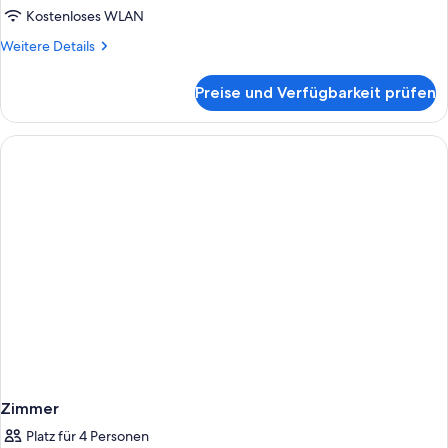
BEDS
Kostenloses WLAN
anzeigen
Weitere
Weitere Details
Details
für
Preise und Verfügbarkeit prüfen
DOUBLE
TWO
BEDS
Zimmer
Platz für 4 Personen