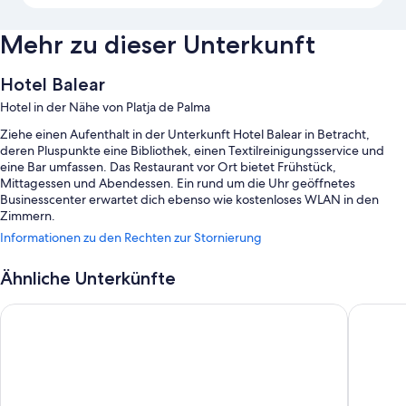
Mehr zu dieser Unterkunft
Hotel Balear
Hotel in der Nähe von Platja de Palma
Ziehe einen Aufenthalt in der Unterkunft Hotel Balear in Betracht,
deren Pluspunkte eine Bibliothek, einen Textilreinigungsservice und
eine Bar umfassen. Das Restaurant vor Ort bietet Frühstück,
Mittagessen und Abendessen. Ein rund um die Uhr geöffnetes
Businesscenter erwartet dich ebenso wie kostenloses WLAN in den
Zimmern.
Informationen zu den Rechten zur Stornierung
Weitere Extras sind:
Mehrsprachiges Personal, ein Safe an der Rezeption und kostenlose
Ähnliche Unterkünfte
Zeitungen
BG Hotel Java
Grupotel
Gepäckaufbewahrung, ein Verkaufsautomat und ein Billard- oder
Pooltisch
Ein Geldautomat/Bankdienstleistungen, Unterstützung bei der
Tourenplanung/beim Ticketerwerb und ein Fernseher in der Lobby
Gästebewertungen zufolge wissen Reisende vor allem das