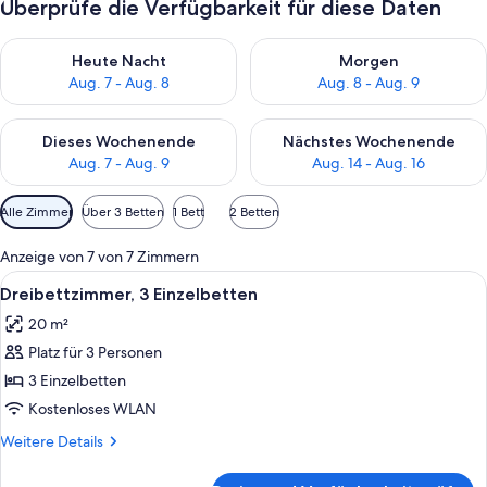
Überprüfe die Verfügbarkeit für diese Daten
Überprüfe die Verfügbarkeit für heute Nacht, Aug. 7 - Aug. 8.
Überprüfe die Verfügbarkeit f
Heute Nacht
Morgen
Aug. 7 - Aug. 8
Aug. 8 - Aug. 9
Überprüfe die Verfügbarkeit für dieses Wochenende, Aug. 7 - 
Überprüfe die Verfügbarkeit f
Dieses Wochenende
Nächstes Wochenende
Aug. 7 - Aug. 9
Aug. 14 - Aug. 16
Verfügbare
Alle Zimmer
Über 3 Betten
1 Bett
2 Betten
Filter
für
Anzeige von 7 von 7 Zimmern
Zimmer
Alle
Ein Hotelzimmer mit zwei Betten, eine
7
Dreibettzimmer, 3 Einzelbetten
Fotos
20 m²
für
Platz für 3 Personen
Dreibettzimmer,
3 Einzelbetten
3 Einzelbetten
anzeigen
Kostenloses WLAN
Weitere
Weitere Details
Details
für