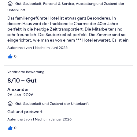
Gut: Sauberkeit, Personal & Service, Ausstattung und Zustand der
Unterkunft
Das familiengeführte Hotel ist etwas ganz Besonderes. In
diesem Haus wird der traditionelle Charme der 40er Jahre
perfekt in die heutige Zeit transportiert. Die Mitarbeiter sind
sehr freundlich. Die Sauberkeit ist perfekt. Die Zimmer sind so
eingerichtet, wie man es von einem *** Hotel erwartet. Es ist ein
Kühlschrank vorhanden und es gibt einige deutsche TV-
Aufenthalt von 1 Nacht im Juni 2026
Programme. Bequeme Betten. Das Foyer und der große
Aufenthaltsraum unten sind eine Reise durch die über 80 Jahre
0
lange Geschichte des Hotels. Das Frühstücksbuffet ist gut. Der
Renovierungszustand ist für ein so altes Haus voll in Ordnung.
Verifizierte Bewertung
Wir haben uns hier sehr wohl gefühlt. Wer allerdings moderne
Raumgestaltung auf **** Sterne Niveau erwartet, für den ist das
8/10 – Gut
nicht der richtige Ort. Auf Anfrage wurde uns ein Late-check-
Alexander
out ohne Aufpreis bis 14 Uhr geboten.
26. Jan. 2026
Gut: Sauberkeit und Zustand der Unterkunft
Gut und preiswert
Aufenthalt von 1 Nacht im Januar 2026
0