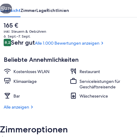
rück
Weiter
27+
Übersicht
Zimmer
Lage
Richtlinien
Der
165 €
aktuelle
inkl. Steuern & Gebühren
Preis
6. Sept.–7. Sept.
beträgt
Bewertungen
Sehr gut
8,2
Alle 1.000 Bewertungen anzeigen
8,2 von 10.
165 €.
Beliebte Annehmlichkeiten
Kostenloses WLAN
Restaurant
Standard-Doppelzimmer | Daunenbettd
Klimaanlage
Serviceleistungen für
Geschäftsreisende
Bar
Wäscheservice
Alle anzeigen
Zimmeroptionen