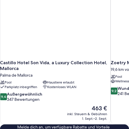
Castillo Hotel Son Vida, a Luxury Collection Hotel,
Zoetry M
Mallorca
19,6 km vo
Palma de Mallorca
Pool
Wellness
Pool
Haustiere erlaubt
Parkplatz inbegriffen
Kostenloses WLAN
9.2
Wund
9,2
von
241 B
9.4
Außergewöhnlich
9,4
10,
von
347 Bewertungen
Wunderba
10,
Der
463 €
241
Außergewöhnlich,
Preis
Bewertun
inkl. Steuern & Gebühren
347
beträgt
1. Sept.–2. Sept.
Bewertungen
463 €
Melde dich an, um verfügbare Rabatte und Vorteile