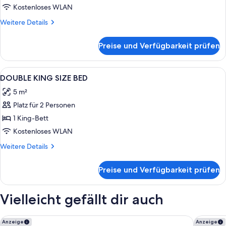
Kostenloses WLAN
Weitere
Weitere Details
Details
für
Preise und Verfügbarkeit prüfen
Zimmer
Alle
Daunenbettdecken, Zimmersafe, Schre
8
DOUBLE KING SIZE BED
Fotos
5 m²
für
Platz für 2 Personen
DOUBLE
KING
1 King-Bett
SIZE
Kostenloses WLAN
BED
Weitere
Weitere Details
anzeigen
Details
für
Preise und Verfügbarkeit prüfen
DOUBLE
KING
SIZE
Vielleicht gefällt dir auch
BED
Castillo Hotel Son Vida, a Luxury Collection Hotel, Mallorca
Zoetry M
Anzeige
Anzeige