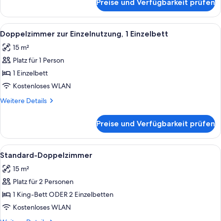
Preise und Verfügbarkeit prüfen
Dreibettzimmer,
3 Einzelbetten
Alle
Ein Hotelzimmer mit zwei Betten, ein
5
Doppelzimmer zur Einzelnutzung, 1 Einzelbett
Fotos
15 m²
für
Platz für 1 Person
Doppelzimmer
zur
1 Einzelbett
Einzelnutzung,
Kostenloses WLAN
1 Einzelbett
Weitere
Weitere Details
anzeigen
Details
für
Preise und Verfügbarkeit prüfen
Doppelzimmer
zur
Einzelnutzung,
Alle
Ein Balkon mit Korbstühlen und einem
8
1 Einzelbett
Standard-Doppelzimmer
Fotos
15 m²
für
Platz für 2 Personen
Standard-
Doppelzimmer
1 King-Bett ODER 2 Einzelbetten
anzeigen
Kostenloses WLAN