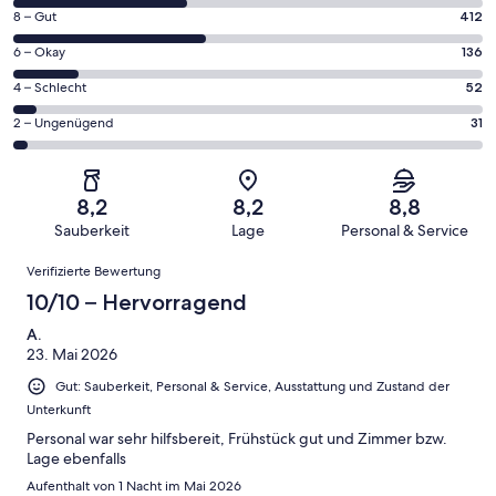
von
412
8 – Gut
412
insgesamt
von
1000
136
6 – Okay
136
insgesamt
Gästebewertungen
von
1000
52
4 – Schlecht
52
haben
insgesamt
Gästebewertungen
von
eine
1000
31
2 – Ungenügend
31
haben
insgesamt
Bewertung
Gästebewertungen
von
eine
1000
von
haben
insgesamt
Bewertung
Gästebewertungen
10
eine
1000
von
haben
8,2
8,2
8,8
-
Bewertung
Gästebewertungen
8
eine
Sauberkeit
Lage
Personal & Service
Hervorragend
von
haben
-
Bewertung
Bewertungen
6
eine
Gut
Verifizierte Bewertung
von
-
Bewertung
4
10/10 – Hervorragend
Okay
von
-
2
A.
Schlecht
23. Mai 2026
-
Ungenügend
Gut: Sauberkeit, Personal & Service, Ausstattung und Zustand der
Unterkunft
Personal war sehr hilfsbereit, Frühstück gut und Zimmer bzw.
Lage ebenfalls
Aufenthalt von 1 Nacht im Mai 2026