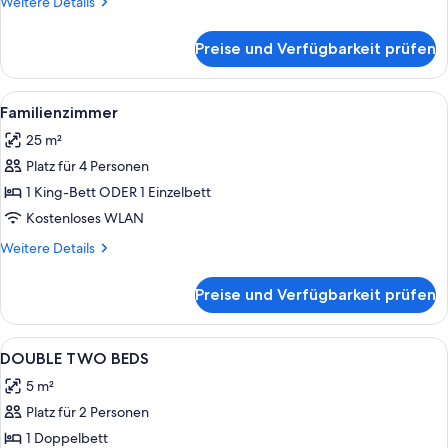
Weitere
Weitere Details
Details
für
Preise und Verfügbarkeit prüfen
Standard-
Doppelzimmer
Alle
Ein Hotelzimmer mit einem Bett, eine
8
Familienzimmer
Fotos
25 m²
für
Platz für 4 Personen
Familienzimmer
anzeigen
1 King-Bett ODER 1 Einzelbett
Kostenloses WLAN
Weitere
Weitere Details
Details
für
Preise und Verfügbarkeit prüfen
Familienzimmer
Alle
Daunenbettdecken, Zimmersafe, Schre
8
DOUBLE TWO BEDS
Fotos
5 m²
für
Platz für 2 Personen
DOUBLE
TWO
1 Doppelbett