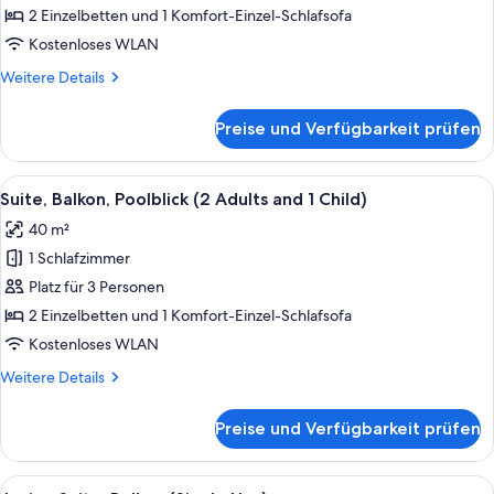
Poolblick
2 Einzelbetten und 1 Komfort-Einzel-Schlafsofa
anzeigen
Kostenloses WLAN
Weitere
Weitere Details
Details
für
Preise und Verfügbarkeit prüfen
Suite,
Balkon,
Poolblick
Alle
Ein Hotelzimmer mit Bett, Schreibtisch
7
Suite, Balkon, Poolblick (2 Adults and 1 Child)
Fotos
40 m²
für
1 Schlafzimmer
Suite,
Balkon,
Platz für 3 Personen
Poolblick
2 Einzelbetten und 1 Komfort-Einzel-Schlafsofa
(2
Kostenloses WLAN
Adults
Weitere
Weitere Details
and
Details
1
für
Preise und Verfügbarkeit prüfen
Suite,
Child)
Balkon,
anzeigen
Poolblick
Alle
Ein modernes Hotelzimmer mit einem Be