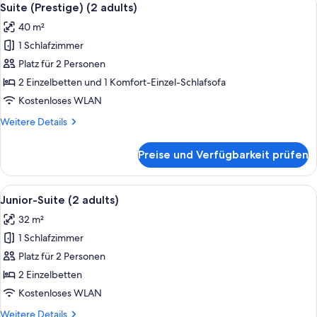
8
(Single
Suite (Prestige) (2 adults)
Fotos
use)
40 m²
für
1 Schlafzimmer
Suite
(Prestige)
Platz für 2 Personen
(2
2 Einzelbetten und 1 Komfort-Einzel-Schlafsofa
adults)
Kostenloses WLAN
anzeigen
Weitere
Weitere Details
Details
für
Preise und Verfügbarkeit prüfen
Suite
(Prestige)
(2
Alle
Ein modernes Hotelzimmer mit einem g
4
adults)
Junior-Suite (2 adults)
Fotos
32 m²
für
1 Schlafzimmer
Junior-
Suite
Platz für 2 Personen
(2
2 Einzelbetten
adults)
Kostenloses WLAN
anzeigen
Weitere
Weitere Details