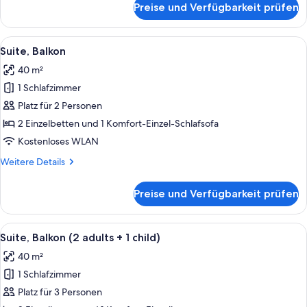
Preise und Verfügbarkeit prüfen
Suite,
Balkon
(Single
Alle
Ein Hotelzimmer mit einem großen Bet
6
Use)
Suite, Balkon
Fotos
40 m²
für
1 Schlafzimmer
Suite,
Balkon
Platz für 2 Personen
anzeigen
2 Einzelbetten und 1 Komfort-Einzel-Schlafsofa
Kostenloses WLAN
Weitere
Weitere Details
Details
für
Preise und Verfügbarkeit prüfen
Suite,
Balkon
Alle
Ein Hotelzimmer mit einem großen Bet
6
Suite, Balkon (2 adults + 1 child)
Fotos
40 m²
für
1 Schlafzimmer
Suite,
Balkon
Platz für 3 Personen