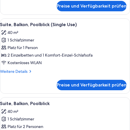
für
Preise und Verfügbarkeit prüfen
Junior-
Suite,
Balkon
Alle
Ein Hotelzimmer mit Bett, Schreibtisch
7
Suite, Balkon, Poolblick (Single Use)
Fotos
40 m²
für
1 Schlafzimmer
Suite,
Balkon,
Platz für 1 Person
Poolblick
2 Einzelbetten und 1 Komfort-Einzel-Schlafsofa
(Single
Kostenloses WLAN
Use)
Weitere
Weitere Details
anzeigen
Details
für
Preise und Verfügbarkeit prüfen
Suite,
Balkon,
Poolblick
Alle
Ein Hotelzimmer mit Bett, Schreibtisch
7
(Single
Suite, Balkon, Poolblick
Fotos
Use)
40 m²
für
1 Schlafzimmer
Suite,
Balkon,
Platz für 2 Personen