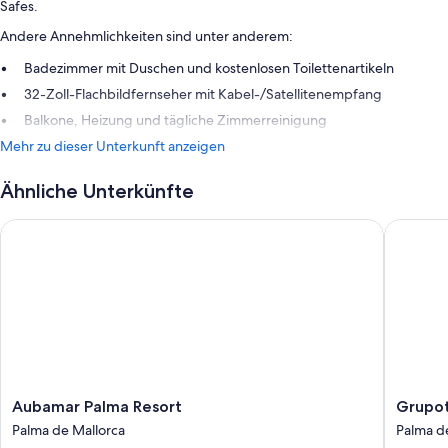
Safes.
Andere Annehmlichkeiten sind unter anderem:
Badezimmer mit Duschen und kostenlosen Toilettenartikeln
32-Zoll-Flachbildfernseher mit Kabel-/Satellitenempfang
Balkone, Heizung und tägliche Zimmerreinigung
Mehr zu dieser Unterkunft anzeigen
Ähnliche Unterkünfte
Aubamar Palma Resort
Grupotel
Aubamar
Grupote
Aubamar Palma Resort
Grupot
Palma
Taurus
Palma de Mallorca
Palma d
Resort
Park