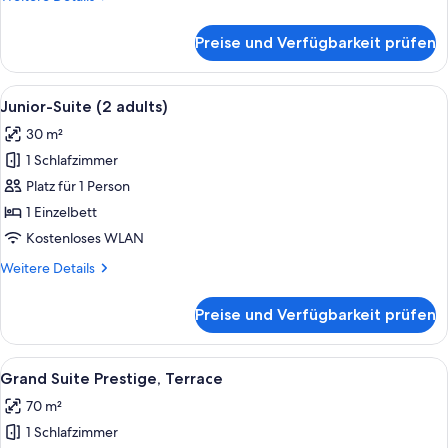
Details
für
Preise und Verfügbarkeit prüfen
Junior-
Suite
(2
Alle
Ein modernes Hotelzimmer mit einem g
4
adults)
Junior-Suite (2 adults)
Fotos
30 m²
für
1 Schlafzimmer
Junior-
Suite
Platz für 1 Person
(2
1 Einzelbett
adults)
Kostenloses WLAN
anzeigen
Weitere
Weitere Details
Details
für
Preise und Verfügbarkeit prüfen
Junior-
Suite
(2
Alle
Ein stilvolles Wohnzimmer mit einer 
5
adults)
Grand Suite Prestige, Terrace
Fotos
70 m²
für
1 Schlafzimmer
Grand