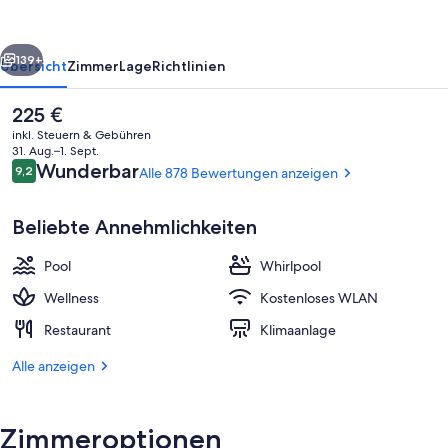
Suites
&
rück
Weiter
Spa
139+
Übersicht
Zimmer
Lage
Richtlinien
Der
225 €
aktuelle
inkl. Steuern & Gebühren
Preis
31. Aug.–1. Sept.
beträgt
Bewertungen
Wunderbar
9,2
Alle 878 Bewertungen anzeigen
9,2 von 10.
225 €.
Beliebte Annehmlichkeiten
Pool
Whirlpool
Innenpool, Außenpool, Sonnenschirme
Wellness
Kostenloses WLAN
Restaurant
Klimaanlage
Alle anzeigen
Zimmeroptionen