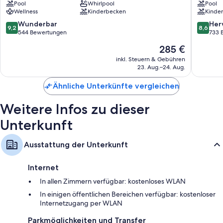
Pool
Whirlpool
Pool
Palma
Palma
Wellness
Kinderbecken
Kinde
de
de
Mallorca
Mallorca
9.2
8.6
Wunderbar
Her
9,2
8,6
von
von
544 Bewertungen
733 
10,
10,
Der
285 €
Wunderbar,
Hervorr
Preis
544
733
inkl. Steuern & Gebühren
beträgt
23. Aug.–24. Aug.
Bewertungen
Bewert
285 €
Ähnliche Unterkünfte vergleichen
Weitere Infos zu dieser
Unterkunft
Ausstattung der Unterkunft
Internet
In allen Zimmern verfügbar: kostenloses WLAN
In einigen öffentlichen Bereichen verfügbar: kostenloser
Internetzugang per WLAN
Parkmöglichkeiten und Transfer