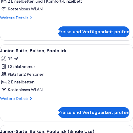
(2
2 Einzelbetten und 1 Komfort-Einzelbett
adults
Kostenloses WLAN
+
Weitere
Weitere Details
1
Details
child)
für
Preise und Verfügbarkeit prüfen
Suite,
anzeigen
Balkon
(2
Alle
Ein modernes Hotelzimmer mit einem Be
5
adults
Junior-Suite, Balkon, Poolblick
Fotos
+
32 m²
1
für
child)
1 Schlafzimmer
Junior-
Suite,
Platz für 2 Personen
Balkon,
2 Einzelbetten
Poolblick
Kostenloses WLAN
anzeigen
Weitere
Weitere Details
Details
für
Preise und Verfügbarkeit prüfen
Junior-
Suite,
Balkon,
Alle
Ein modernes Hotelzimmer mit einem Be
5
Poolblick
Junior-Suite, Balkon, Poolblick (Single Use)