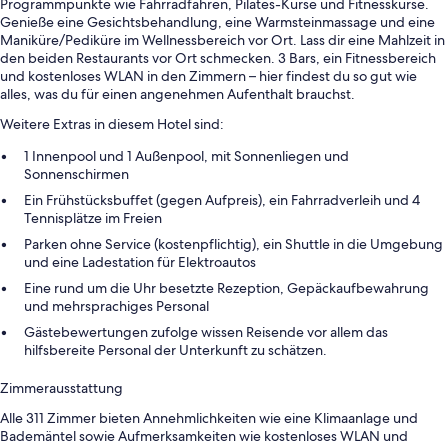
Programmpunkte wie Fahrradfahren, Pilates-Kurse und Fitnesskurse.
Genieße eine Gesichtsbehandlung, eine Warmsteinmassage und eine
Maniküre/Pediküre im Wellnessbereich vor Ort. Lass dir eine Mahlzeit in
den beiden Restaurants vor Ort schmecken. 3 Bars, ein Fitnessbereich
und kostenloses WLAN in den Zimmern – hier findest du so gut wie
alles, was du für einen angenehmen Aufenthalt brauchst.
Weitere Extras in diesem Hotel sind:
1 Innenpool und 1 Außenpool, mit Sonnenliegen und
Sonnenschirmen
Ein Frühstücksbuffet (gegen Aufpreis), ein Fahrradverleih und 4
Tennisplätze im Freien
Parken ohne Service (kostenpflichtig), ein Shuttle in die Umgebung
und eine Ladestation für Elektroautos
Eine rund um die Uhr besetzte Rezeption, Gepäckaufbewahrung
und mehrsprachiges Personal
Gästebewertungen zufolge wissen Reisende vor allem das
hilfsbereite Personal der Unterkunft zu schätzen.
Zimmerausstattung
Alle 311 Zimmer bieten Annehmlichkeiten wie eine Klimaanlage und
Bademäntel sowie Aufmerksamkeiten wie kostenloses WLAN und