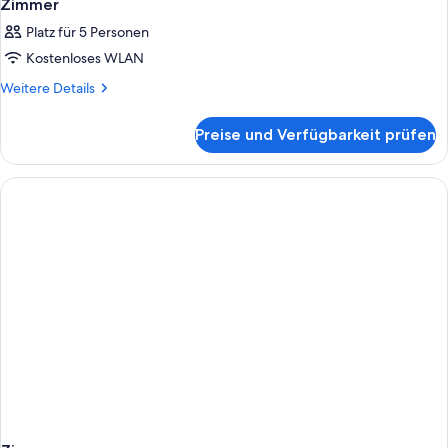
Zimmer
Platz für 5 Personen
Kostenloses WLAN
Weitere
Weitere Details
Details
für
Preise und Verfügbarkeit prüfen
Zimmer