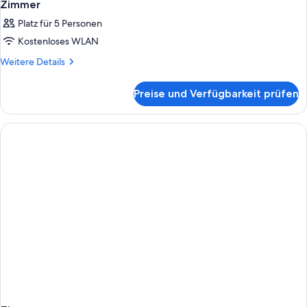
Zimmer
Platz für 5 Personen
Kostenloses WLAN
Weitere
Weitere Details
Details
für
Preise und Verfügbarkeit prüfen
Zimmer