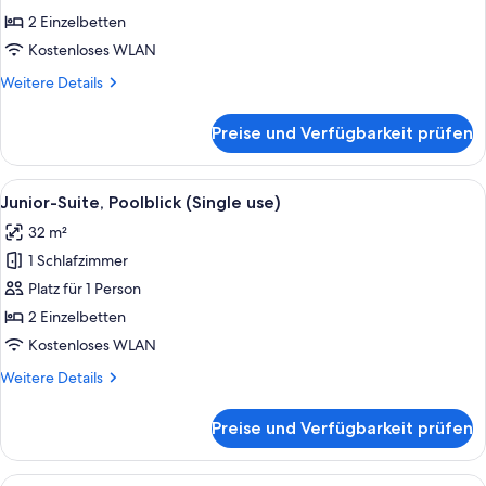
Poolblick
2 Einzelbetten
(2
Kostenloses WLAN
adults)
Weitere
Weitere Details
anzeigen
Details
für
Preise und Verfügbarkeit prüfen
Junior-
Suite,
Poolblick
Alle
Ein modernes Hotelzimmer mit einem g
5
(2
Junior-Suite, Poolblick (Single use)
Fotos
adults)
32 m²
für
1 Schlafzimmer
Junior-
Suite,
Platz für 1 Person
Poolblick
2 Einzelbetten
(Single
Kostenloses WLAN
use)
Weitere
Weitere Details
anzeigen
Details
für
Preise und Verfügbarkeit prüfen
Junior-
Suite,
Poolblick
Alle
Ein modernes Hotelzimmer mit einem g