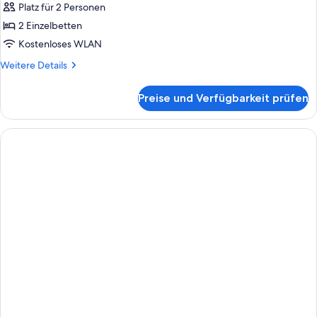
Suite
Platz für 2 Personen
Prestige,
2 Einzelbetten
Terrace
Kostenloses WLAN
anzeigen
Weitere
Weitere Details
Details
für
Preise und Verfügbarkeit prüfen
Grand
Suite
Prestige,
Terrace