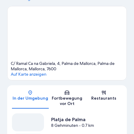
Natur der Region bewundern möchte, sollte Folgendes
besuchen: Platja de Palma und Strand von El Arenal. Du bist mit
Kindern unterwegs? Mit diesen Attraktionen kannst du den
Kleinen bestimmt eine Freude machen: Aqualand El Arenal und
Circuito Mallorca. Erlebe Wasserspaß pur beim Tauchen und
beim Windsurfen ganz in der Nähe oder genieße einfach die
Natur beim Mountainbiken oder auf den Wander-/Radwegen.
Zum Reiseführer für Palma de Mallorca
C/ Ramal Ca na Gabriela, 4, Palma de Mallorca, Palma de
Mallorca, Mallorca, 7600
Auf Karte anzeigen
Karte
In der Umgebung
Fortbewegung
Restaurants
vor Ort
Platja de Palma
8 Gehminuten
- 0.7 km