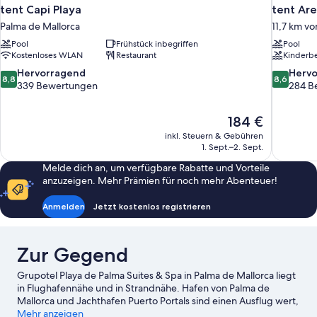
tent Capi Playa
tent Are
Palma de Mallorca
11,7 km vo
Pool
Frühstück inbegriffen
Pool
Kostenloses WLAN
Restaurant
Kinderb
8.8
8.6
Hervorragend
Herv
8,8
8,6
von
von
339 Bewertungen
284 B
10,
10,
Hervorragend,
Hervorrag
Der
184 €
339
284
Preis
Bewertungen
Bewertun
inkl. Steuern & Gebühren
beträgt
1. Sept.–2. Sept.
184 €
Melde dich an, um verfügbare Rabatte und Vorteile
anzuzeigen. Mehr Prämien für noch mehr Abenteuer!
Anmelden
Jetzt kostenlos registrieren
Zur Gegend
Grupotel Playa de Palma Suites & Spa in Palma de Mallorca liegt
in Flughafennähe und in Strandnähe. Hafen von Palma de
Mallorca und Jachthafen Puerto Portals sind einen Ausflug wert,
wenn du etwas Aufregendes erleben möchtest. Wer lieber die
Mehr anzeigen