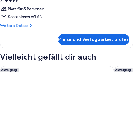
Zimmer
Platz für 5 Personen
Kostenloses WLAN
Weitere
Weitere Details
Details
für
Preise und Verfügbarkeit prüfen
Zimmer
Vielleicht gefällt dir auch
tent Capi Playa
tent Are
Anzeige
Anzeige