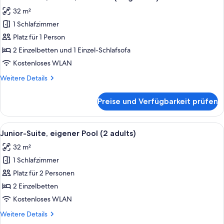
Fotos
32 m²
für
1 Schlafzimmer
Junior-
Suite,
Platz für 1 Person
Balkon,
2 Einzelbetten und 1 Einzel-Schlafsofa
Poolblick
Kostenloses WLAN
(Single
Weitere
Weitere Details
Use)
Details
anzeigen
für
Preise und Verfügbarkeit prüfen
Junior-
Suite,
Balkon,
Alle
Ein Poolbereich mit zwei Schwimmbec
7
Poolblick
Junior-Suite, eigener Pool (2 adults)
Fotos
(Single
32 m²
Use)
für
1 Schlafzimmer
Junior-
Suite,
Platz für 2 Personen
eigener
2 Einzelbetten
Pool
Kostenloses WLAN
(2
Weitere
Weitere Details
adults)
Details