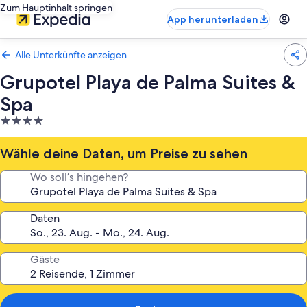
Zum Hauptinhalt springen
App herunterladen
Alle Unterkünfte anzeigen
Grupotel Playa de Palma Suites &
Spa
4.0-
Sterne-
Unterkunft
Wähle deine Daten, um Preise zu sehen
Wo soll’s hingehen?
Daten
Gäste