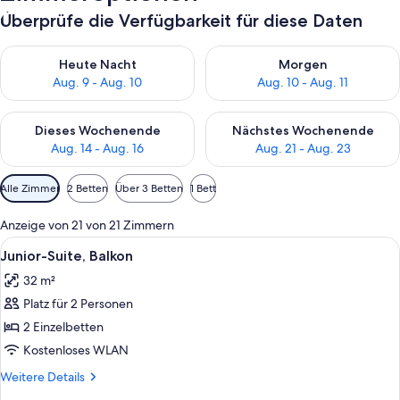
Überprüfe die Verfügbarkeit für diese Daten
Überprüfe die Verfügbarkeit für heute Nacht, Aug. 9 - Aug. 10
Überprüfe die Verfügbarkeit fü
Heute Nacht
Morgen
Aug. 9 - Aug. 10
Aug. 10 - Aug. 11
Überprüfe die Verfügbarkeit für dieses Wochenende, Aug. 14 -
Überprüfe die Verfügbarkeit f
Dieses Wochenende
Nächstes Wochenende
Aug. 14 - Aug. 16
Aug. 21 - Aug. 23
Verfügbare
Alle Zimmer
2 Betten
Über 3 Betten
1 Bett
Filter
für
Anzeige von 21 von 21 Zimmern
Zimmer
Alle
Ein modernes Hotelzimmer mit einem Be
4
Junior-Suite, Balkon
Fotos
32 m²
für
Platz für 2 Personen
Junior-
Suite,
2 Einzelbetten
Balkon
Kostenloses WLAN
anzeigen
Weitere
Weitere Details
Details