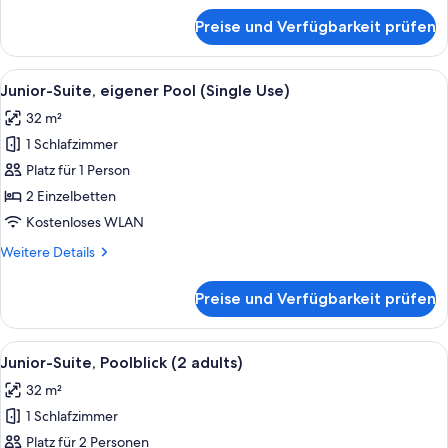
anzeigen
für
Preise und Verfügbarkeit prüfen
Junior-
Suite,
eigener
Alle
Ein Poolbereich mit zwei Schwimmbec
7
Pool
Junior-Suite, eigener Pool (Single Use)
Fotos
(2
32 m²
adults)
für
1 Schlafzimmer
Junior-
Suite,
Platz für 1 Person
eigener
2 Einzelbetten
Pool
Kostenloses WLAN
(Single
Weitere
Weitere Details
Use)
Details
anzeigen
für
Preise und Verfügbarkeit prüfen
Junior-
Suite,
eigener
Alle
Ein modernes Hotelzimmer mit einem g
5
Pool
Junior-Suite, Poolblick (2 adults)
Fotos
(Single
32 m²
Use)
für
1 Schlafzimmer
Junior-
Suite,
Platz für 2 Personen