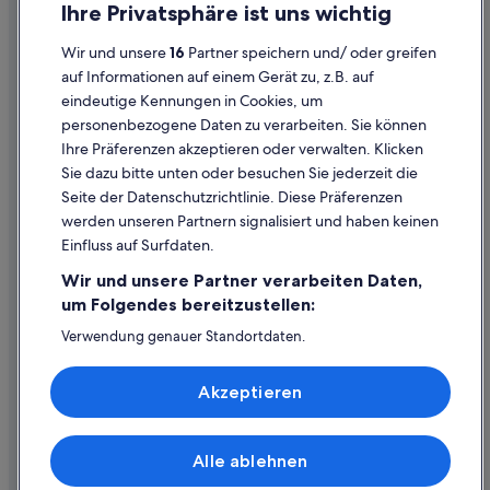
Fisherman's Wharf: Hotels
Ihre Privatsphäre ist uns wichtig
Cookies
Luxus in Fisherman's Wharf
Wir und unsere
16
Partner speichern und/ oder greifen
Rechtliche Hinweise/Kontakt
Hotels nahe Coit Tower
auf Informationen auf einem Gerät zu, z.B. auf
eindeutige Kennungen in Cookies, um
Inhaltsrichtlinien und Melden von Inhalten
Mandarin Oriental Hotel Group in San Francisco
personenbezogene Daten zu verarbeiten. Sie können
Kimpton Hotels in San Francisco
Ihre Präferenzen akzeptieren oder verwalten. Klicken
Hilfe
Fairmont Hotels in Financial District
Sie dazu bitte unten oder besuchen Sie jederzeit die
Hilfe
Seite der Datenschutzrichtlinie. Diese Präferenzen
Red Roof Inn Hotels in San Francisco
werden unseren Partnern signalisiert und haben keinen
Flug stornieren
4-Sterne-Hotels in Fisherman's Wharf
Einfluss auf Surfdaten.
Hotel- oder Ferienunterkunftsbuchung stornieren
Boutique- in Fisherman's Wharf
Wir und unsere Partner verarbeiten Daten,
Rückerstattungsdauer
Familien in Fisherman's Wharf
um Folgendes bereitzustellen:
Expedia-Gutschein einlösen
Luxus in Chinatown
Verwendung genauer Standortdaten.
Endgeräteeigenschaften zur Identifikation aktiv abfragen.
Four Seasons Hotels in San Francisco
Internationale Reisedokumente
Speichern von oder Zugriff auf Informationen auf einem
Akzeptieren
Endgerät. Personalisierte Werbung und Inhalte, Messung
Fairmont Hotels in Fisherman's Wharf
von Werbeleistung und der Performance von Inhalten,
Zielgruppenforschung sowie Entwicklung und
Fairmont Hotels in San Francisco
Verbesserung von Angeboten.
Alle ablehnen
Hotels nahe Ghirardelli Square
© 2026 Expedia, Inc., ein Unternehmen der Expedia Group. Alle Rechte
Liste der Partner (Lieferanten)
vorbehalten. Expedia und das Expedia-Logo sind Handelsmarken oder