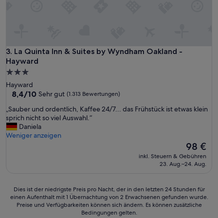
La Quinta Inn & Suites by Wyndham Oakland - Hayward
3. La Quinta Inn & Suites by Wyndham Oakland -
Hayward
3.0-
Sterne-
Hayward
Unterkunft
8.4
8,4/10
Sehr gut
(1.313 Bewertungen)
von
„
„Sauber und ordentlich, Kaffee 24/7... das Frühstück ist etwas klein
10,
S
sprich nicht so viel Auswahl.“
Sehr
a
Daniela
gut,
u
Weniger anzeigen
(1.313
b
Der
98 €
Bewertungen)
e
Preis
inkl. Steuern & Gebühren
r
beträgt
23. Aug.–24. Aug.
u
98 €
n
d
Dies
Dies ist der niedrigste Preis pro Nacht, der in den letzten 24 Stunden für
o
einen Aufenthalt mit 1 Übernachtung von 2 Erwachsenen gefunden wurde.
ist
r
Preise und Verfügbarkeiten können sich ändern. Es können zusätzliche
der
Bedingungen gelten.
d
niedrigste