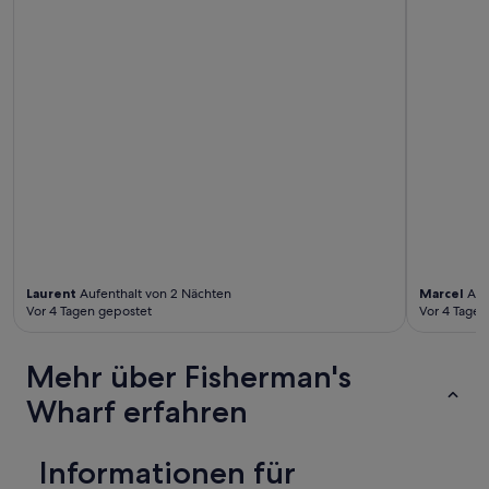
c
h
n
i
c
h
t
s
o
v
i
e
l
A
u
Laurent
Aufenthalt von 2 Nächten
Marcel
Auf
s
Vor 4 Tagen gepostet
Vor 4 Tagen
w
a
h
Mehr über Fisherman's
l
Wharf erfahren
.
“
Informationen für