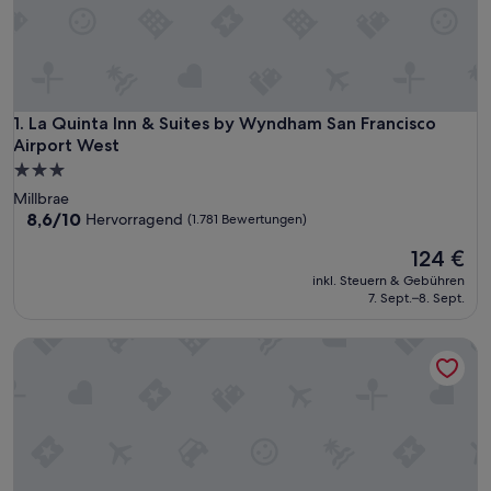
La Quinta Inn & Suites by Wyndham San Francisco Airport W
1. La Quinta Inn & Suites by Wyndham San Francisco
Airport West
3.0-
Sterne-
Millbrae
Unterkunft
8.6
8,6/10
Hervorragend
(1.781 Bewertungen)
von
Der
124 €
10,
Preis
Hervorragend,
inkl. Steuern & Gebühren
beträgt
(1.781
7. Sept.–8. Sept.
124 €
Bewertungen)
La Quinta Inn & Suites by Wyndham San Francisco Airport N