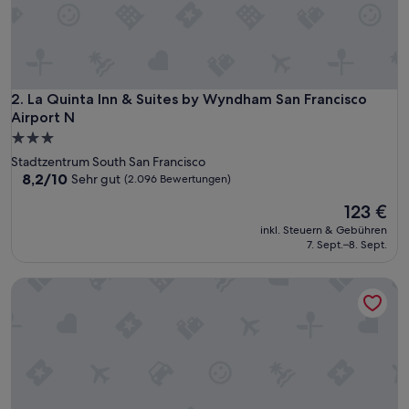
La Quinta Inn & Suites by Wyndham San Francisco Airport N
2. La Quinta Inn & Suites by Wyndham San Francisco
Airport N
3.0-
Sterne-
Stadtzentrum South San Francisco
Unterkunft
8.2
8,2/10
Sehr gut
(2.096 Bewertungen)
von
Der
123 €
10,
Preis
Sehr
inkl. Steuern & Gebühren
beträgt
gut,
7. Sept.–8. Sept.
123 €
(2.096
Bewertungen)
La Quinta Inn & Suites by Wyndham Oakland - Hayward