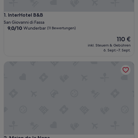
InterHotel B&B
1. InterHotel B&B
San Giovanni di Fassa
9.0
9,0/10
Wunderbar
(11 Bewertungen)
von
Der
110 €
10,
Preis
Wunderbar,
inkl. Steuern & Gebühren
beträgt
(11
6. Sept.–7. Sept.
110 €
Bewertungen)
Majon de la Nona
Majon de la Nona
2. Majon de la Nona