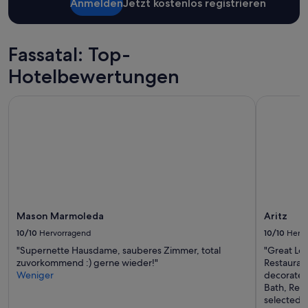
mit
Anmelden
Jetzt kostenlos registrieren
습
1 Übernachtung
니
von
다
2 Erwachsenen
.
Fassatal: Top-
gefunden
단
wurde.
점
Hotelbewertungen
Preise
이
und
라
Verfügbarkeiten
Mason Marmoleda
Aritz
면
können
,
sich
3
ändern.
인
Es
실
können
로
zusätzliche
쓰
Bedingungen
기
gelten.
엔
다
Mason Marmoleda
Aritz
소
10/10
Hervorragend
10/10
Herv
좁
"Supernette Hausdame, sauberes Zimmer, total
"Great Loc
은
zuvorkommend :) gerne wieder!"
Restaurant
편
Weniger
decorated 
이
Bath, Rest
고
selected B
콘