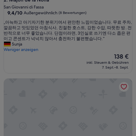
San Giovanni di Fassa
9.4
9,4/10
Außergewöhnlich
(8 Bewertungen)
von
„
„아늑하고 아기자기한 분위기여서 편안한 느낌이었습니다. 무료 주차,
10,
아
깔끔하고 맛있었던 아침식사, 친절한 호스트, 강한 수압, 따뜻한 방..전
Außergewöhnlich,
늑
반적으로 너무 좋았습니다. 단점이라면, 3인실로 쓰기엔 다소 좁은 편
(8
하
이고 콘센트가 넉넉치 않아서 충전하기 불편했습니다.“
Bewertungen)
고
Sunja
아
Weniger anzeigen
기
Der
138 €
자
Preis
inkl. Steuern & Gebühren
기
beträgt
7. Sept.–8. Sept.
한
138 €
분
Kyrr Smart Mountain Retreat
위
기
여
서
편
안
한
느
낌
이