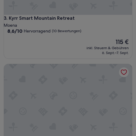
었
습
니
다
Kyrr Smart Mountain Retreat
3. Kyrr Smart Mountain Retreat
.
Moena
무
8.6
8,6/10
Hervorragend
(10 Bewertungen)
료
von
주
Der
115 €
10,
차
Preis
Hervorragend,
inkl. Steuern & Gebühren
,
beträgt
(10
6. Sept.–7. Sept.
깔
115 €
Bewertungen)
끔
Chalet "Osmar Suite 2" mit Bergblick, Balkon & WLAN
하
고
맛
있
었
던
아
침
식
사
,
친
절