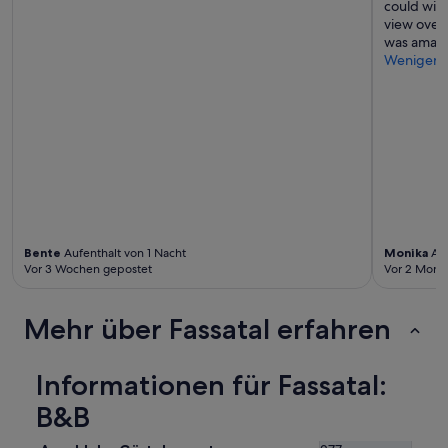
could wish
센
view over 
트
was amazi
가
Weniger
넉
넉
치
않
아
서
충
전
하
기
불
Bente
Aufenthalt von 1 Nacht
Monika
Auf
편
Vor 3 Wochen gepostet
Vor 2 Mona
했
습
니
Mehr über Fassatal erfahren
다
.
“
Informationen für Fassatal:
B&B