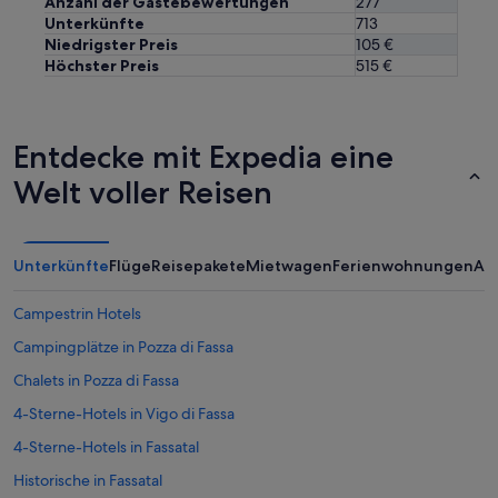
Anzahl der Gästebewertungen
277
Unterkünfte
713
Niedrigster Preis
105 €
Höchster Preis
515 €
Entdecke mit Expedia eine
Welt voller Reisen
Unterkünfte
Flüge
Reisepakete
Mietwagen
Ferienwohnungen
An
Campestrin Hotels
Campingplätze in Pozza di Fassa
Chalets in Pozza di Fassa
4-Sterne-Hotels in Vigo di Fassa
4-Sterne-Hotels in Fassatal
Historische in Fassatal