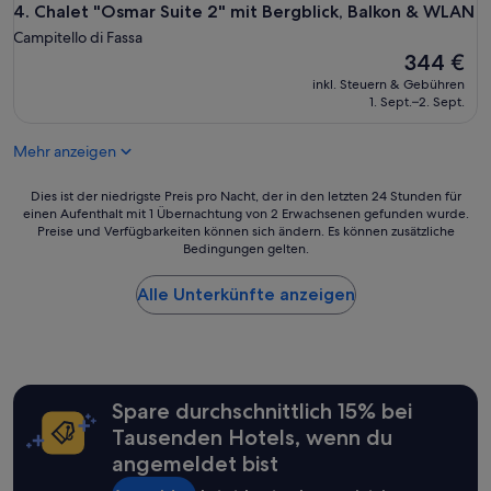
한
Chalet "Osmar Suite 2" mit Bergblick, Balkon & WLAN
4. Chalet "Osmar Suite 2" mit Bergblick, Balkon & WLAN
호
Campitello di Fassa
스
Der
344 €
트
Preis
,
inkl. Steuern & Gebühren
beträgt
강
1. Sept.–2. Sept.
344 €
한
수
Mehr anzeigen
압
,
Dies
Dies ist der niedrigste Preis pro Nacht, der in den letzten 24 Stunden für
따
einen Aufenthalt mit 1 Übernachtung von 2 Erwachsenen gefunden wurde.
ist
뜻
Preise und Verfügbarkeiten können sich ändern. Es können zusätzliche
der
한
Bedingungen gelten.
niedrigste
방
Preis
.
Alle Unterkünfte anzeigen
pro
.
Nacht,
전
der
반
in
적
den
으
letzten
로
Spare durchschnittlich 15% bei
24 Stunden
너
für
Tausenden Hotels, wenn du
무
einen
좋
angemeldet bist
Aufenthalt
았