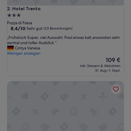
Hotel Trento
2. Hotel Trento
3.0-
Sterne-
Pozza di Fassa
Unterkunft
8.4
8,4/10
Sehr gut
(23 Bewertungen)
von
„
„Frühstück Super, viel Auswahl. Pool etwas kalt,ansonsten sehr
10,
F
zentral und toller Ausblick.“
Sehr
r
Cintya Vanesa
gut,
ü
Weniger anzeigen
(23
h
Der
109 €
Bewertungen)
s
Preis
inkl. Steuern & Gebühren
t
beträgt
31. Aug.–1. Sept.
ü
109 €
c
Sporthotel Passo Carezza
k
S
u
p
e
r
,
v
i