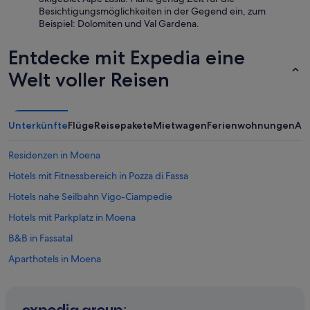
Besichtigungsmöglichkeiten in der Gegend ein, zum
Beispiel: Dolomiten und Val Gardena.
Entdecke mit Expedia eine
Welt voller Reisen
Unterkünfte
Flüge
Reisepakete
Mietwagen
Ferienwohnungen
An
Residenzen in Moena
Hotels mit Fitnessbereich in Pozza di Fassa
Hotels nahe Seilbahn Vigo-Ciampedie
Hotels mit Parkplatz in Moena
B&B in Fassatal
Aparthotels in Moena
Chalets in Fassatal
Hütten in Moena