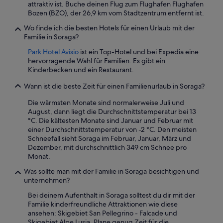
attraktiv ist. Buche deinen Flug zum Flughafen Flughafen
Bozen (BZO), der 26,9 km vom Stadtzentrum entfernt ist.
Wo finde ich die besten Hotels für einen Urlaub mit der
Familie in Soraga?
Park Hotel Avisio
ist ein Top-Hotel und bei Expedia eine
hervorragende Wahl für Familien. Es gibt ein
Kinderbecken und ein Restaurant.
Wann ist die beste Zeit für einen Familienurlaub in Soraga?
Die wärmsten Monate sind normalerweise Juli und
August, dann liegt die Durchschnittstemperatur bei 13
°C. Die kältesten Monate sind Januar und Februar mit
einer Durchschnittstemperatur von -2 °C. Den meisten
Schneefall sieht Soraga im Februar, Januar, März und
Dezember, mit durchschnittlich 349 cm Schnee pro
Monat.
Was sollte man mit der Familie in Soraga besichtigen und
unternehmen?
Bei deinem Aufenthalt in Soraga solltest du dir mit der
Familie kinderfreundliche Attraktionen wie diese
ansehen: Skigebiet San Pellegrino - Falcade und
Skigebiet Alpe Lusia. Plane genug Zeit für die