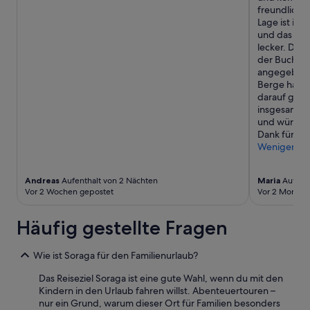
freundlich,
Lage ist id
und das Frü
lecker. Der 
der Buchung
angegeben w
Berge hatte
darauf gefr
insgesamt e
und würden 
Dank für di
Weniger
Andreas
Aufenthalt von 2 Nächten
Maria
Aufenth
Vor 2 Wochen gepostet
Vor 2 Monate
Häufig gestellte Fragen
Wie ist Soraga für den Familienurlaub?
Das Reiseziel Soraga ist eine gute Wahl, wenn du mit den
Kindern in den Urlaub fahren willst. Abenteuertouren –
nur ein Grund, warum dieser Ort für Familien besonders