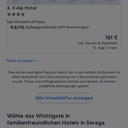
n
s
X Alp Hotel
4. X Alp Hotel
o
4.0-
n
Sterne-
San Giovanni di Fassa
s
Unterkunft
9.6
9,6/10
t
Außergewöhnlich
(459 Bewertungen)
von
e
Der
161 €
10,
n
Preis
Außergewöhnlich,
s
inkl. Steuern & Gebühren
beträgt
(459
e
31. Aug.–1. Sept.
161 €
Bewertungen)
h
r
Mehr anzeigen
z
e
Dies
Dies ist der niedrigste Preis pro Nacht, der in den letzten 24 Stunden für
n
einen Aufenthalt mit 1 Übernachtung von 2 Erwachsenen gefunden
ist
t
wurde. Preise und Verfügbarkeiten können sich ändern. Es können
der
r
zusätzliche Bedingungen gelten.
niedrigste
a
Preis
l
Alle Unterkünfte anzeigen
pro
u
Nacht,
n
der
d
in
t
Wähle das Wichtigste in
den
o
familienfreundlichen Hotels in Soraga
letzten
l