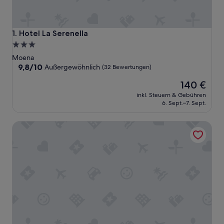
Hotel La Serenella
1. Hotel La Serenella
3.0-
Sterne-
Moena
Unterkunft
9.8
9,8/10
Außergewöhnlich
(32 Bewertungen)
von
Der
140 €
10,
Preis
Außergewöhnlich,
inkl. Steuern & Gebühren
beträgt
(32
6. Sept.–7. Sept.
140 €
Bewertungen)
Hotel Trento