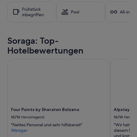
24 Stunden
l
für
e
Frühstück
einen
Pool
All-inclu
r
inbegriffen
Aufenthalt
A
mit
u
1 Übernachtung
s
von
b
Soraga: Top-
2 Erwachsenen
l
gefunden
i
Hotelbewertungen
wurde.
c
Preise
k
und
Four Points by Sheraton Bolzano
Alpstay - S
.
Verfügbarkeiten
“
können
sich
ändern.
Es
können
zusätzliche
Bedingungen
Four Points by Sheraton Bolzano
Alpstay - 
gelten.
10/10
Hervorragend
10/10
Hervor
"Nettes Personal und sehr hilfsbereit"
"Wir hatten 
Weniger
diesem Hote
und komfort