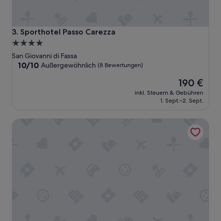
e
l
A
u
Sporthotel Passo Carezza
3. Sporthotel Passo Carezza
s
4.0-
w
Sterne-
a
San Giovanni di Fassa
h
Unterkunft
10.0
10/10
Außergewöhnlich
(8 Bewertungen)
l
von
Der
.
190 €
10,
Preis
P
Außergewöhnlich,
inkl. Steuern & Gebühren
beträgt
o
(8
1. Sept.–2. Sept.
190 €
o
Bewertungen)
l
X Alp Hotel
e
t
w
a
s
k
a
l
t
,
a