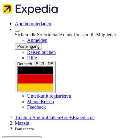
App herunterladen
Sichere dir Sofortrabatte dank Preisen für Mitglieder
Anmelden
Posteingang
Reisen buchen
Hilfe
Deutsch · EUR · DE
Unterkunft registrieren
Meine Reisen
Feedback
Trentino-Südtirol
Italien
Hotels
Expedia.de
Mazzin
Fontanazzo