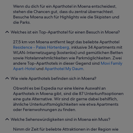
c
h
t
Wenn du dich für ein Aparthotel in Moena entscheidest,
h
t
e
stehen die Chancen gut, dass du zentral übernachtest.
t
a
l
Besuche Moena auch für Highlights wie die Skipisten und
e
k
l
die Parks.
g
i
t
e
n
e
Welches ist ein Top-Aparthotel für einen Besuch in Moena?
b
g
n
u
s
w
27,5 km von Moena entfernt liegt das beliebte Aparthotel
c
c
a
Residence - Palais Hörtenberg
, inklusive 34 Apartments mit
h
e
r
WLAN-Internetzugang (kostenlos) und gemütlichen Betten
t
n
e
sowie Hotelannehmlichkeiten wie Parkmöglichkeiten. Zwei
z
e
n
andere Top-Aparthotels in dieser Gegend sind
Movi Family
u
r
s
Apart-Hotel
und
Aparthotel My Daum
.
h
y
e
a
,
Wie viele Aparthotels befinden sich in Moena?
h
b
a
r
e
Obwohl es bei Expedia nur eine kleine Auswahl an
n
f
n
Aparthotels in Moena gibt, sind die 87 Unterkunftsoptionen
d
r
.
eine gute Alternative. Wir sind dir gerne dabei behilflich,
i
e
W
ähnliche Unterkunftsmöglichkeiten wie etwa Apartments
n
u
i
oder Ferienwohnungen zu finden.
c
n
r
r
d
f
Welche Sehenswürdigkeiten sind in Moena ein Muss?
e
l
ü
d
i
Nimm dir Zeit für beliebte Attraktionen in der Region wie
h
i
c