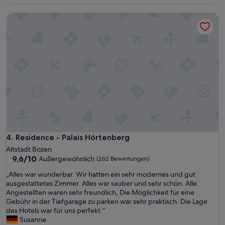
l
313 €
A
l
u
Residence - Palais Hörtenberg
i
f
n
e
g
n
v
t
i
h
n
a
e
l
y
t
a
i
r
m
d
w
s
u
a
n
n
Residence - Palais Hörtenberg
4. Residence - Palais Hörtenberg
d
d
Altstadt Bozen
e
a
9.6
9,6/10
Außergewöhnlich
r
(262 Bewertungen)
s
von
s
t
„
„Alles war wunderbar. Wir hatten ein sehr modernes und gut
10,
c
u
A
ausgestattetes Zimmer. Alles war sauber und sehr schön. Alle
Außergewöhnlich,
h
n
l
Angestellten waren sehr freundlich, Die Möglichkeit für eine
(262
ö
n
l
Gebühr in der Tiefgarage zu parken war sehr praktisch. Die Lage
Bewertungen)
n
i
e
des Hotels war für uns perfekt.“
e
n
s
Susanne
n