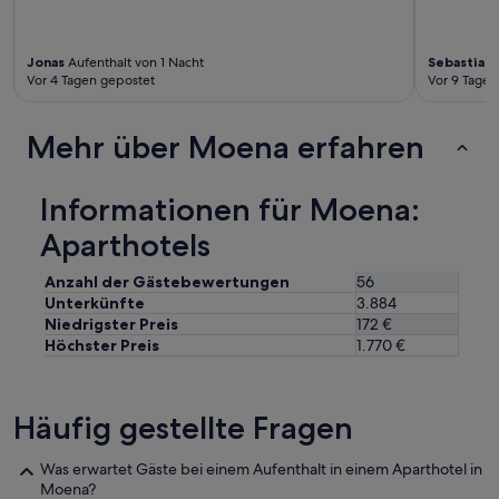
i
e
b
r
p
e
z
e
r
u
Jonas
Aufenthalt von 1 Nacht
Sebastian
A
a
u
Vor 4 Tagen gepostet
Vor 9 Tagen
t
c
n
i
e
d
e
f
s
Mehr über Moena erfahren
f
u
e
s
l
h
t
a
r
Informationen für Moena:
,
t
s
n
m
c
Aparthotels
i
o
h
c
s
ö
Anzahl der Gästebewertungen
56
h
p
n
t
Unterkünfte
3.884
h
.
m
Niedrigster Preis
172 €
e
A
e
Höchster Preis
1.770 €
r
l
h
e
l
r
,
e
e
b
A
Häufig gestellte Fragen
r
r
n
e
e
g
N
Was erwartet Gäste bei einem Aufenthalt in einem Aparthotel in
a
e
ä
Moena?
t
s