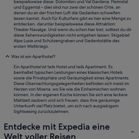
beispielsweise diese: Dolomiten und Val Gardena. Fleimstal
l
b
h
und Eggental – dies sind nur zwei der schönen Orte, an
t
l
,
denen du an der frischen Luft die Gedanken schweifen
e
e
D
lassen kannst. Auch für Kulturfans gibt es hier eine Menge zu
n
h
i
entdecken, darunter beispielsweise diese Attraktion:
u
o
e
Theater Navalge. Und wenn du schon hier bist, solltest du dir
n
s
M
diese Sehenswürdigkeiten nicht entgehen lassen: Skigebiet
s
p
ö
Alpe Lusia und Schützengraben und Gedenkstätte des
v
i
g
ersten Weltkriegs.
o
t
l
n
a
i
Was ist ein Aparthotel?
A
l
c
n
i
h
Ein Aparthotel ist teils Hotel und teils Apartment: Es
f
t
k
beinhaltet typischen Leistungen eines klassischen Hotels
a
y
e
sowie die Privatsphäre und Geräumigkeit eines Apartments.
n
m
i
Diese Übernachtungsgelegenheiten befinden sich meist im
g
a
t
Herzen von Moena, wo Sie wie die Einheimischen wohnen
a
d
f
können. In der eigenen Küche können Sie sich eine leckere
n
e
ü
Mahlzeit zaubern und sich freuen, dass Ihre geräumige
h
i
r
Unterkunft viel Platz bietet, um sich nach ausgiebigem
e
t
e
Sightseeing zurückzulehnen.
r
t
i
v
h
n
Entdecke mit Expedia eine
o
e
e
r
p
G
Welt voller Reisen
r
e