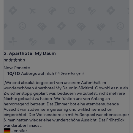
s
h
o
r
t
o
f
m
a
g
Aparthotel My Daum
2. Aparthotel My Daum
i
4.5-
c
Sterne-
Nova Ponente
a
Unterkunft
10.0
10/10
Außergewöhnlich
(14 Bewertungen)
l
von
.
„
„Wir sind absolut begeistert von unserem Aufenthalt im
10,
F
W
wunderschönen Aparthotel My Daum in Südtirol. Obwohl es nur als
Außergewöhnlich,
r
i
Zwischenstopp geplant war, bedauern wir zutiefst, nicht mehrere
(14
o
r
Nächte gebucht zu haben. Wir fühlten uns von Anfang an
Bewertungen)
m
s
hervorragend betreut. Das Zimmer bot eine atemberaubende
o
i
Aussicht war zudem sehr geräumig und wirklich sehr schön
u
n
eingerichtet. Der Wellnessbereich mit Außenpool war ebenso super
r
d
& man hatten wieder eine wunderschöne Aussicht. Das Frühstück
p
a
war darüber hinaus ...
r
b
Jennifer
i