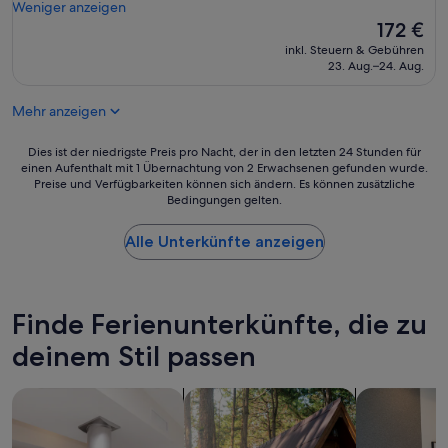
g
w
Weniger anzeigen
A
c
a
Der
172 €
p
a
r
Preis
a
inkl. Steuern & Gebühren
s
w
beträgt
r
23. Aug.–24. Aug.
t
u
172 €
t
l
n
h
e
Mehr anzeigen
d
o
t
e
t
o
r
Dies
Dies ist der niedrigste Preis pro Nacht, der in den letzten 24 Stunden für
e
t
b
einen Aufenthalt mit 1 Übernachtung von 2 Erwachsenen gefunden wurde.
ist
l
h
Preise und Verfügbarkeiten können sich ändern. Es können zusätzliche
a
der
M
e
Bedingungen gelten.
r
niedrigste
y
b
.
Preis
D
e
W
Alle Unterkünfte anzeigen
pro
a
a
i
Nacht,
u
u
r
der
m
t
h
in
i
i
a
den
Finde Ferienunterkünfte, die zu
n
f
t
letzten
S
u
t
deinem Stil passen
24 Stunden
ü
l
e
für
d
p
n
einen
t
Suche nach Residenzen
Suche nach Ferienhütten
Suche nach 
o
e
Aufenthalt
i
o
i
mit
r
l
n
1 Übernachtung
o