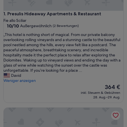
Presulis Hideaway Apartments & Restaurant
1. Presulis Hideaway Apartments & Restaurant
Fie allo Sciliar
10.0
10/10
Außergewöhnlich
(2 Bewertungen)
von
„
„This hotel is nothing short of magical. From our private balcony
10,
T
overlooking rolling vineyards and a stunning castle to the beautiful
Außergewöhnlich,
h
pool nestled among the hills, every view felt like a postcard. The
(2
i
peaceful atmosphere, breathtaking scenery, and incredible
Bewertungen)
s
hospitality made it the perfect place to relax after exploring the
h
Dolomites. Waking up to vineyard views and ending the day with a
o
glass of wine while watching the sunset over the castle was
t
unforgettable. If you’re looking for a place ...
e
David
l
Weniger anzeigen
i
Der
364 €
s
Preis
inkl. Steuern & Gebühren
n
beträgt
28. Aug.–29. Aug.
o
364 €
t
Aparthotel My Daum
h
i
n
g