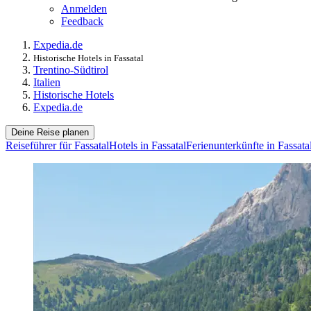
Anmelden
Feedback
Expedia.de
Historische Hotels in Fassatal
Trentino-Südtirol
Italien
Historische Hotels
Expedia.de
Deine Reise planen
Reiseführer für Fassatal
Hotels in Fassatal
Ferienunterkünfte in Fassata