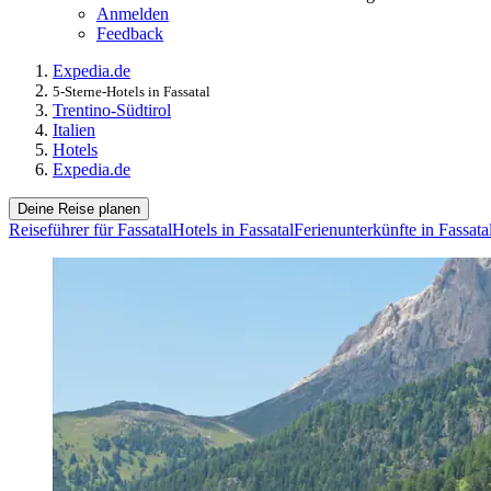
Anmelden
Feedback
Expedia.de
5-Sterne-Hotels in Fassatal
Trentino-Südtirol
Italien
Hotels
Expedia.de
Deine Reise planen
Reiseführer für Fassatal
Hotels in Fassatal
Ferienunterkünfte in Fassata