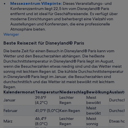
Messezentrum Villepinte:
Dieses Veranstaltungs- und
Konferenzzentrum liegt 22,5 km vom Disneyland® Paris
entfernt und ist ideal für Geschäftsreisende. Es verfügt über
moderne Einrichtungen und beherbergt eine Vielzahl von
Ausstellungen und Konferenzen, die eine professionelle
Atmosphäre bieten.
Weniger
Beste Reisezeit für Disneyland® Paris
Die beste Zeit für einen Besuch in Disneyland® Paris kann vom
Wetter und den Besucherzahlen abhängen. Die heißeste
Durchschnittstemperatur in Disneyland® Paris liegt im August,
wenn die Besucherzahlen etwas niedrig sind und das Wetter meist
sonnig mit leichtem Regen ist. Die kühlste Durchschnittstemperatur
in Disneyland® Paris liegt im Januar, die Besucherzahlen sind
durchschnittlich und das Wetter ist meist bewölkt mit leichtem
Regen.
Kalendermonat
Temperatur
Niederschlag
Bewölkung
Auslastu
39,6°F
Leichter
Meist
Januar
Durchschni
(4,2°C)
Regen
bewölkt
Meist
Februar
41,0°F (5,0°C)
Kein Regen
Durchschni
bewölkt
46,4°F
Leichter
Meist
März
Etwas hoc
(8,0°C)
Regen
sonnig