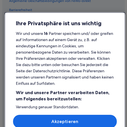
Allgemeine Geschäftsbedingungen von FeWo-direkt
Schlösser in Chessy
Barrierefreiheit
Ferienwohnungen in Serres
Datenschutz
Ihre Privatsphäre ist uns wichtig
B&B Hotels in Chanteloup-en-Brie
Cookies
Wir und unsere
16
Partner speichern und/ oder greifen
Ferienwohnungen in Chessy
Rechtliche Hinweise/Kontakt
auf Informationen auf einem Gerät zu, z.B. auf
Günstige in Chessy
eindeutige Kennungen in Cookies, um
Inhaltsrichtlinien und Melden von Inhalten
Balladins Hotels in Chessy
personenbezogene Daten zu verarbeiten. Sie können
Ihre Präferenzen akzeptieren oder verwalten. Klicken
B&B Hotels in Chessy
Hilfe
Sie dazu bitte unten oder besuchen Sie jederzeit die
Paris Hotels
Hilfe
Seite der Datenschutzrichtlinie. Diese Präferenzen
Villen in Chessy
werden unseren Partnern signalisiert und haben keinen
Flug stornieren
Einfluss auf Surfdaten.
Logis International Services Hotels in Chessy
Hotel- oder Ferienunterkunftsbuchung stornieren
Wir und unsere Partner verarbeiten Daten,
Chessy Hotels
Rückerstattungsdauer
um Folgendes bereitzustellen:
Lodges in Chessy
Expedia-Gutschein einlösen
Verwendung genauer Standortdaten.
3-Sterne-Hotels in Chessy
Endgeräteeigenschaften zur Identifikation aktiv abfragen.
Internationale Reisedokumente
Speichern von oder Zugriff auf Informationen auf einem
Hotels mit Restaurant in Chessy
Akzeptieren
Endgerät. Personalisierte Werbung und Inhalte, Messung
von Werbeleistung und der Performance von Inhalten,