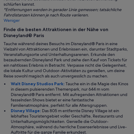
schlürfen kannst.
*Entfernungen werden in gerader Linie gemessen; tatsächliche
Fahrdistanzen können je nach Route variieren.
Weniger
Finde die besten Attraktionen in der Nähe von
Disneyland® Paris
Tauche während deines Besuchs im Disneyland® Paris in eine
Vielzahl von Attraktionen und Erlebnissen ein, darunter Stadtparks,
Veranstaltungsorte und Unterhaltungsarenen. Erkunde den
bezaubernden Disneyland Park und ziehe den Kauf von Tickets für
ein nahtloses Erlebnis in Betracht. Verpasse nicht die Gelegenheit,
die lokale Kultur und Outdoor-Aktivitäten zu genießen, um deine
Reise sowohl magisch als auch unvergesslich zu machen.
Walt Disney Studios Park:
Tauche ein in die Magie des Kinos
in diesem pulsierenden Themenpark, nur 644 m vom
Disneyland® Paris entfernt. Mit aufregenden Attraktionen und
fesselnden Shows bietet er eine fantastische
Familienatmosphäre, perfekt für alle Altersgruppen.
Disney Village:
Das 805 m entfernte Disney Village ist ein
lebhaftes Touristengebiet voller Geschäfte, Restaurants und
Unterhaltungsmöglichkeiten. Genieße die Outdoor-
Atmosphäre, während du herrliche Essenserlebnisse und Live-
Auftritte für die ganze Familie erkundest.