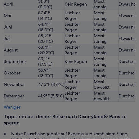
51,8°F
Meist
April
Kein Regen
Etwas hoc
(11,0°C)
sonnig
57,4°F
Leichter
Meist
Mai
Etwas nied
(14,1°C)
Regen
sonnig
64,4°F
Leichter
Meist
Juni
Etwas nied
(18,0°C)
Regen
sonnig
68,2°F
Leichter
Meist
Juli
Etwas hoc
(20,1°C)
Regen
sonnig
68,4°F
Leichter
Meist
August
Etwas nied
(20,2°C)
Regen
sonnig
63,1°F
Meist
September
Kein Regen
Durchschni
(17,3°C)
sonnig
55,9°F
Leichter
Meist
Oktober
Durchschni
(13,3°C)
Regen
sonnig
Leichter
Meist
November
47,5°F (8,6°C)
Durchschni
Regen
bewölkt
Leichter
Meist
Dezember
41,9°F (5,5°C)
Durchschni
Regen
bewölkt
Weniger
Tipps, um bei deiner Reise nach Disneyland® Paris zu
sparen
Nutze Pauschalangebote auf Expedia und kombiniere Flüge,