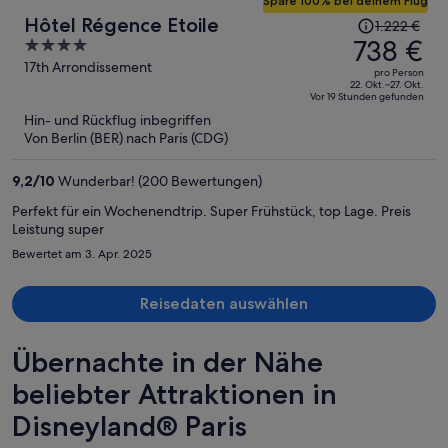
Spare 100% bei deinem Flug
Der
Hôtel Régence Etoile
1.222 €
Preis
738 €
4
betrug
out
17th Arrondissement
pro Person
1.222 €,
of
22. Okt.–27. Okt.
Vor 19 Stunden gefunden
jetzt
5
Hin- und Rückflug inbegriffen
beträgt
Von Berlin (BER) nach Paris (CDG)
er
738 €
9,2
/
10
Wunderbar! (200 Bewertungen)
pro
Person
Perfekt für ein Wochenendtrip. Super Frühstück, top Lage. Preis
Leistung super
Bewertet am 3. Apr. 2025
Reisedaten auswählen
Übernachte in der Nähe
beliebter Attraktionen in
Disneyland® Paris