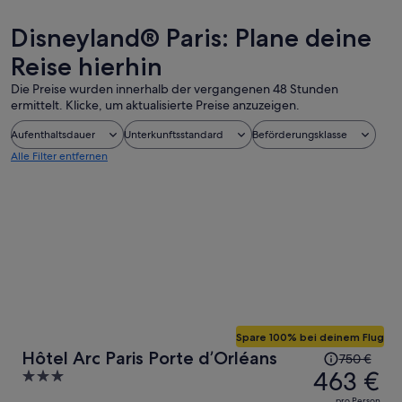
Disneyland® Paris: Plane deine
Reise hierhin
Die Preise wurden innerhalb der vergangenen 48 Stunden
ermittelt. Klicke, um aktualisierte Preise anzuzeigen.
Aufenthaltsdauer
Unterkunftsstandard
Beförderungsklasse
Alle Filter entfernen
Spare 100% bei deinem Flug
Der
Hôtel Arc Paris Porte d’Orléans
750 €
Preis
463 €
3
betrug
out
pro Person