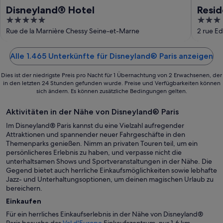
Disneyland® Hotel
Resid
5
3
out
out
Rue de la Marnière Chessy Seine-et-Marne
2 rue E
of
of
5
5
Alle 1.465 Unterkünfte für Disneyland® Paris anzeigen
Dies ist der niedrigste Preis pro Nacht für 1 Übernachtung von 2 Erwachsenen, der
in den letzten 24 Stunden gefunden wurde. Preise und Verfügbarkeiten können
sich ändern. Es können zusätzliche Bedingungen gelten.
Aktivitäten in der Nähe von Disneyland® Paris
Im Disneyland® Paris kannst du eine Vielzahl aufregender
Attraktionen und spannender neuer Fahrgeschäfte in den
Themenparks genießen. Nimm an privaten Touren teil, um ein
persönlicheres Erlebnis zu haben, und verpasse nicht die
unterhaltsamen Shows und Sportveranstaltungen in der Nähe. Die
Gegend bietet auch herrliche Einkaufsmöglichkeiten sowie lebhafte
Jazz- und Unterhaltungsoptionen, um deinen magischen Urlaub zu
bereichern.
Einkaufen
Für ein herrliches Einkaufserlebnis in der Nähe von Disneyland®