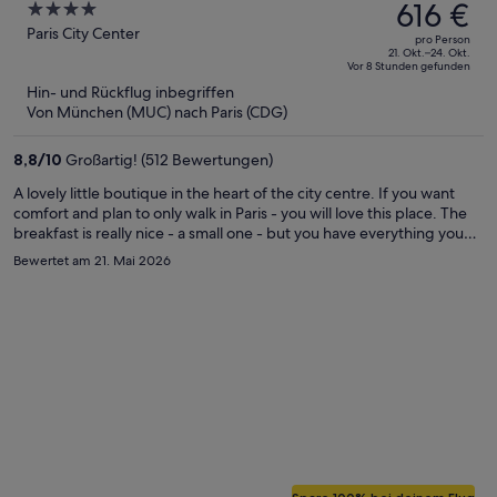
Preis
616 €
4
betrug
out
Paris City Center
pro Person
1.134 €,
of
21. Okt.–24. Okt.
Vor 8 Stunden gefunden
jetzt
5
Hin- und Rückflug inbegriffen
beträgt
Von München (MUC) nach Paris (CDG)
er
616 €
8,8
/
10
Großartig! (512 Bewertungen)
pro
Person
A lovely little boutique in the heart of the city centre. If you want
comfort and plan to only walk in Paris - you will love this place. The
breakfast is really nice - a small one - but you have everything you
need, and also tasty! ☺️
Bewertet am 21. Mai 2026