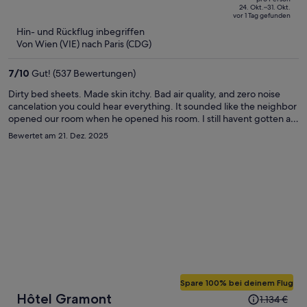
750 €,
of
24. Okt.–31. Okt.
vor 1 Tag gefunden
jetzt
5
Hin- und Rückflug inbegriffen
beträgt
Von Wien (VIE) nach Paris (CDG)
er
463 €
7
/
10
Gut! (537 Bewertungen)
pro
Person
Dirty bed sheets. Made skin itchy. Bad air quality, and zero noise
cancelation you could hear everything. It sounded like the neighbor
opened our room when he opened his room. I still havent gotten a
refund either.
Bewertet am 21. Dez. 2025
Spare 100% bei deinem Flug
Der
Hôtel Gramont
1.134 €