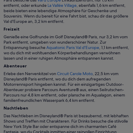
Paris besuche das
Val d'Europe
Einkaufszentrum, nur 1,6 km
entfernt, oder erkunde
La Vallée Village
, ebenfalls 1,6 km entfernt,
beide bieten eine lebendige Atmosphäre für Geschenke und
Souvenirs. Wenn du bereit für eine Fahrt bist, schau dir das größere
Val d'Europe an, 3,2 km entfernt.
Freizeit
Genieße eine Golfrunde im Golf Disneyland® Paris, nur 3,2 km vom
Park entfernt, umgeben von wunderschöner Natur. Zur
Entspannung besuche
Aquatonic Paris Val d'Europe
, 1,1 km entfernt,
wo du dich mit wohltuenden Körperbehandlungen verwöhnen
lassen und in einer ruhigen Atmosphäre entspannen kannst.
Abenteuer
Erlebe den Nervenkitzel von
Circuit Carole Moto
, 22,5 km vom
Disneyland® Paris entfernt, wo du dich dem aufregenden
Motorrennsport hingeben kannst. Für ein einzigartiges Outdoor-
Abenteuer probiere Parcours Aventure® aus, einen Seilrutschen-
Parcours nur 4,8 km entfernt, oder plansche im Aqualagon, einem
familienfreundlichen Wasserpark 6,4 km entfernt.
Nachtleben
Das Nachtleben im Disneyland® Paris ist bezaubernd, mit lebhaften
Shows und Treffen mit Charakteren. Für Drinks besuche die stilvolle
New York Style Bar oder entspanne dich im charmanten Café
Fantasia, wo du Cocktails inmitten einer reizvollen Einrichtung