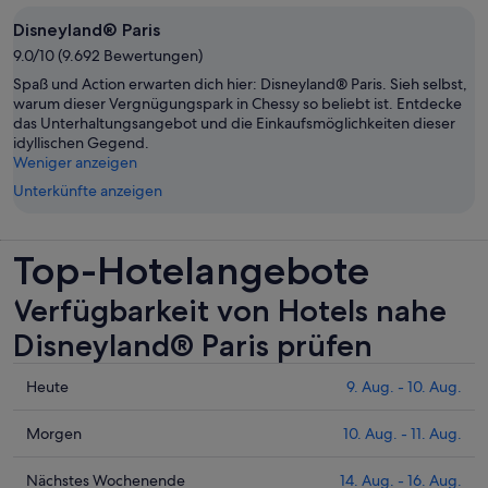
Disneyland® Paris
9.0/10 (9.692 Bewertungen)
Spaß und Action erwarten dich hier: Disneyland® Paris. Sieh selbst,
warum dieser Vergnügungspark in Chessy so beliebt ist. Entdecke
das Unterhaltungsangebot und die Einkaufsmöglichkeiten dieser
idyllischen Gegend.
Weniger anzeigen
Unterkünfte anzeigen
Top-Hotelangebote
Verfügbarkeit von Hotels nahe
Disneyland® Paris prüfen
Prüfe
Heute
9. Aug. - 10. Aug.
die
Preise
Prüfe
Morgen
10. Aug. - 11. Aug.
nahe
die
Disneyland®
Preise
Prüfe
Nächstes Wochenende
14. Aug. - 16. Aug.