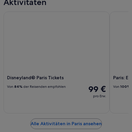
Aktivitäten
Disneyland® Paris Tickets
Paris: Ein
Disneyland® Paris Tickets
Paris: E
99 €
Von
84%
der Reisenden empfohlen
Von
100%
pro Erw.
Alle Aktivitäten in Paris ansehen