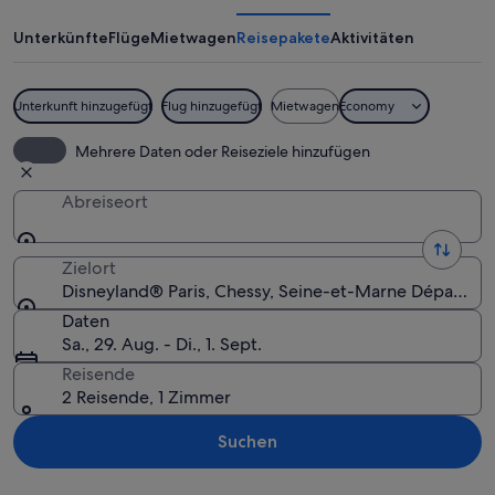
Unterkünfte
Flüge
Mietwagen
Reisepakete
Aktivitäten
Unterkunft hinzugefügt
Flug hinzugefügt
Mietwagen
Economy
Mickey Mouse vor einem Schloss mit 
Mehrere Daten oder Reiseziele hinzufügen
Abreiseort
Zielort
Disneyland® Paris, Chessy, Seine-et-Marne Départeme
Daten
Sa., 29. Aug. - Di., 1. Sept.
Reisende
2 Reisende, 1 Zimmer
Suchen
Karte erkunden