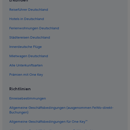
Aparthotels in Chessy
Reiseführer Deutschland
Campingplätze in Chessy
Hotels in Deutschland
Appart'city Hotels in Montevrain
Ferienwohnungen Deutschland
Hotels mit Suiten in Chessy
Städtereisen Deutschland
Residenzen in Chessy
Innerdeutsche Flüge
Abenteuer in Chessy
Mietwagen Deutschland
B&B in Chessy
Alle Unterkunftsarten
Hostels in Chessy
Prämien mit One Key
Hotels mit Klimaanlage in Chessy
Hotels nahe Disney Village
Richtlinien
Hotels mit Parkplatz in Magny-le-Hongre
Einreisebestimmungen
Moxy Hotels in Chessy
Allgemeine Geschäftsbedingungen (ausgenommen FeWo-direkt-
Elegancia Hotels in Chessy
Buchungen)
Citizenm Hotels in Chessy
Allgemeine Geschäftsbedingungen für One Key™
Coupvray Hotels