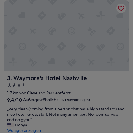
Waymore's Hotel Nashville
e
o
i
s
n
t
e
e
N
n
a
,
c
a
h
l
t
s
.
w
S
i
a
r
u
a
b
n
Waymore's Hotel Nashville
3. Waymore's Hotel Nashville
e
k
r
a
3.5-
!
m
Sterne-
1,7 km von Cleveland Park entfernt
N
e
Unterkunft
e
9.4
n
9,4/10
Außergewöhnlich
(1.621 Bewertungen)
t
von
h
„
„Very clean (coming from a person that has a high standard) and
t
10,
i
V
nice hotel. Great staff. Not many amenities. No room service
e
Außergewöhnlich,
e
e
and no gym.“
s
(1.621
ß
r
Donya
P
Bewertungen)
e
y
Weniger anzeigen
e
s