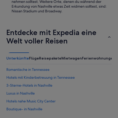
s
n
s
nehmen solltest. Weitere Orte, denen du während der
w
d
o
Erkundung von Nashville etwas Zeit widmen solltest, sind:
ü
i
n
Nissan Stadium und Broadway.
r
n
a
d
d
l
e
e
f
n
r
r
Entdecke mit Expedia eine
w
N
e
i
a
Welt voller Reisen
u
r
c
n
n
h
d
a
t
l
c
w
i
Unterkünfte
Flüge
Reisepakete
Mietwagen
Ferienwohnungen
A
h
a
c
d
r
h
Romantische in Tennessee
e
.
.
m
“
“
Hotels mit Kinderbetreuung in Tennessee
e
3-Sterne-Hotels in Nashville
r
s
Luxus in Nashville
t
e
Hotels nahe Music City Center
n
Boutique- in Nashville
E
i
Madison Hotels