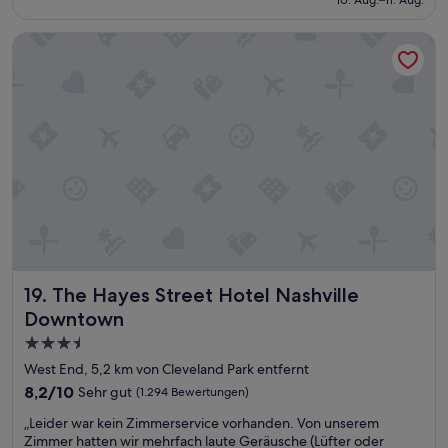
10. Aug.–11. Aug.
b
a
91 €
e
d
The Hayes Street Hotel Nashville Downtown
s
w
t
a
e
y
n
u
s
n
,
s
t
c
o
h
l
l
l
a
e
g
s
b
F
a
r
r
The Hayes Street Hotel Nashville Downtown
19. The Hayes Street Hotel Nashville
ü
.
h
Z
Downtown
s
i
3.5-
t
m
Sterne-
ü
m
West End, 5,2 km von Cleveland Park entfernt
c
e
Unterkunft
8.2
8,2/10
Sehr gut
(1.294 Bewertungen)
k
r
von
,
w
„
„Leider war kein Zimmerservice vorhanden. Von unserem
10,
r
a
L
Zimmer hatten wir mehrfach laute Geräusche (Lüfter oder
Sehr