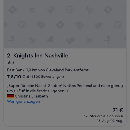
h
a
t
t
e
n
g
a
b
e
Knights Inn Nashville
2. Knights Inn Nashville
s
n
1.5-
o
Sterne-
East Bank, 1,9 km von Cleveland Park entfernt
c
Unterkunft
h
7.8
7,8/10
Gut
(1.800 Bewertungen)
k
von
„
„Super für eine Nacht. Sauber! Nettes Personal und nahe genug
e
10,
S
um zu Fuß in die Stadt zu gehen :)“
i
Gut,
u
Christina Elisabeth
n
(1.800
p
Weniger anzeigen
e
Bewertungen)
e
P
Der
71 €
r
a
Preis
inkl. Steuern & Gebühren
f
r
beträgt
18. Aug.–19. Aug.
ü
k
71 €
r
k