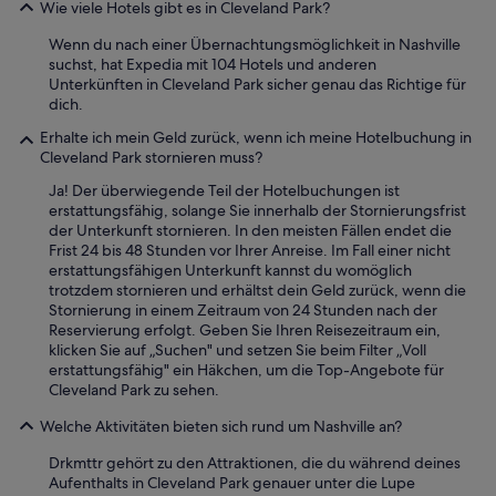
s
Wie viele Hotels gibt es in Cleveland Park?
t
l
i
m
a
n
Wenn du nach einer Übernachtungsmöglichkeit in Nashville
e
g
d
suchst, hat Expedia mit 104 Hotels und anderen
h
e
g
Unterkünften in Cleveland Park sicher genau das Richtige für
r
)
r
dich.
d
g
o
Erhalte ich mein Geld zurück, wenn ich meine Hotelbuchung in
a
e
s
Cleveland Park stornieren muss?
z
h
s
u
ö
u
Ja! Der überwiegende Teil der Hotelbuchungen ist
s
r
n
erstattungsfähig, solange Sie innerhalb der Stornierungsfrist
a
t
d
der Unterkunft stornieren. In den meisten Fällen endet die
g
,
s
Frist 24 bis 48 Stunden vor Ihrer Anreise. Im Fall einer nicht
e
w
a
erstattungsfähigen Unterkunft kannst du womöglich
n
a
u
trotzdem stornieren und erhältst dein Geld zurück, wenn die
.
s
b
Stornierung in einem Zeitraum von 24 Stunden nach der
A
s
e
Reservierung erfolgt. Geben Sie Ihren Reisezeitraum ein,
l
e
r
klicken Sie auf „Suchen" und setzen Sie beim Filter „Voll
l
h
.
erstattungsfähig" ein Häkchen, um die Top-Angebote für
e
r
D
Cleveland Park zu sehen.
r
s
a
d
t
s
Welche Aktivitäten bieten sich rund um Nashville an?
i
ö
P
n
r
e
Drkmttr gehört zu den Attraktionen, die du während deines
g
e
r
Aufenthalts in Cleveland Park genauer unter die Lupe