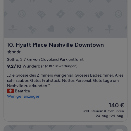
n
.
S
e
h
r
g
r
o
Hyatt Place Nashville Downtown
10. Hyatt Place Nashville Downtown
ß
3.0-
e
Sterne-
u
SoBro, 3,7 km von Cleveland Park entfernt
n
Unterkunft
9.2
9,2/10
Wunderbar
(6.187 Bewertungen)
d
von
g
„
„Die Grösse des Zimmers war genial. Grosses Badezimmer. Alles
10,
u
D
sehr sauber. Gutes Frühstück. Nettes Personal. Gute Lage um
Wunderbar,
t
i
Nashville zu erkunden.“
(6.187
e
e
Beatrice
Bewertungen)
i
G
Weniger anzeigen
n
r
Der
140 €
g
ö
Preis
e
inkl. Steuern & Gebühren
s
beträgt
23. Aug.–24. Aug.
r
s
140 €
i
e
c
TownePlace Suites by Marriott Nashville Downtown/Capitol 
d