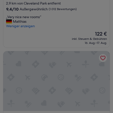
Sterne-
2,9 km von Cleveland Park entfernt
d
Unterkunft
n
9.4
9,4/10
Außergewöhnlich
(1.012 Bewertungen)
o
von
„
„Very nice new rooms“
g
10,
V
Matthias
y
Außergewöhnlich,
e
Weniger anzeigen
m
(1.012
r
.
Bewertungen)
Der
122 €
y
“
Preis
inkl. Steuern & Gebühren
n
beträgt
16. Aug.–17. Aug.
i
122 €
c
Home2 Suites Downtown Nashville/Metrocenter
e
n
e
w
r
o
o
m
s
“