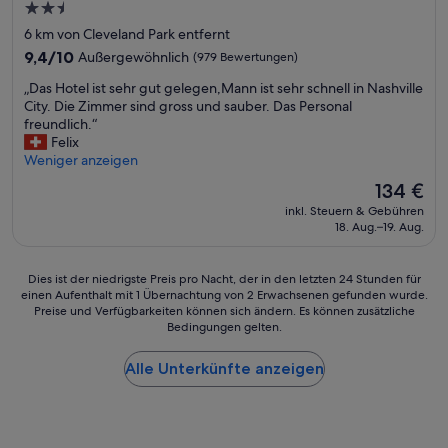
2.5-
l
v
f
Sterne-
o
6 km von Cleveland Park entfernt
s
r
Unterkunft
9.4
9,4/10
Außergewöhnlich
(979 Bewertungen)
b
h
von
e
a
„
„Das Hotel ist sehr gut gelegen,Mann ist sehr schnell in Nashville
10,
r
n
D
City. Die Zimmer sind gross und sauber. Das Personal
Außergewöhnlich,
e
d
a
freundlich.“
(979
i
e
s
Felix
Bewertungen)
t
n
H
Weniger anzeigen
u
.
o
Der
134 €
n
V
t
Preis
d
o
inkl. Steuern & Gebühren
e
beträgt
n
n
18. Aug.–19. Aug.
l
134 €
e
u
i
t
n
s
Dies
Dies ist der niedrigste Preis pro Nacht, der in den letzten 24 Stunden für
t
s
t
einen Aufenthalt mit 1 Übernachtung von 2 Erwachsenen gefunden wurde.
ist
.
e
s
Preise und Verfügbarkeiten können sich ändern. Es können zusätzliche
der
A
r
e
Bedingungen gelten.
niedrigste
u
e
h
Preis
f
m
r
Alle Unterkünfte anzeigen
pro
g
Z
g
Nacht,
r
i
u
der
u
m
t
in
n
m
g
den
d
e
e