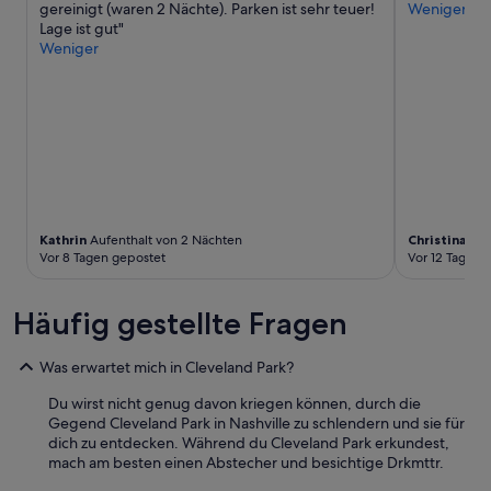
i
gereinigt (waren 2 Nächte). Parken ist sehr teuer!
Weniger
n
r
n
Lage ist gut"
a
ä
N
Weniger
c
u
a
h
s
s
t
c
h
u
h
v
n
e
i
g
(
l
k
L
l
a
ü
e
n
f
C
n
t
i
Kathrin
Aufenthalt von 2 Nächten
Christina El
i
e
t
Vor 8 Tagen gepostet
Vor 12 Tagen 
c
r
y
h
o
.
l
d
Häufig gestellte Fragen
D
e
e
i
i
r
e
Was erwartet mich in Cleveland Park?
d
K
Z
e
l
i
Du wirst nicht genug davon kriegen können, durch die
r
i
m
Gegend Cleveland Park in Nashville zu schlendern und sie für
n
m
m
dich zu entdecken. Während du Cleveland Park erkundest,
i
a
e
mach am besten einen Abstecher und besichtige Drkmttr.
c
a
r
h
n