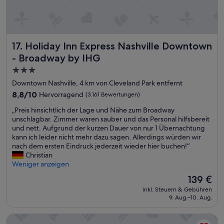
d
w
a
y
i
Holiday Inn Express Nashville Downtown - Broadway by I
17. Holiday Inn Express Nashville Downtown
t
i
- Broadway by IHG
s
3.0-
p
Sterne-
e
Downtown Nashville, 4 km von Cleveland Park entfernt
r
Unterkunft
8.8
8,8/10
Hervorragend
(3.161 Bewertungen)
f
von
e
„
„Preis hinsichtlich der Lage und Nähe zum Broadway
10,
c
P
unschlagbar. Zimmer waren sauber und das Personal hilfsbereit
Hervorragend,
t
r
und nett. Aufgrund der kurzen Dauer von nur 1 Übernachtung
(3.161
.
e
kann ich leider nicht mehr dazu sagen. Allerdings würden wir
Bewertungen)
N
i
nach dem ersten Eindruck jederzeit wieder hier buchen!“
i
s
Christian
c
h
Weniger anzeigen
e
i
Der
139 €
g
n
Preis
r
inkl. Steuern & Gebühren
s
beträgt
9. Aug.–10. Aug.
e
i
139 €
a
c
t
Club - Hotel Nashville Inn & Suites
h