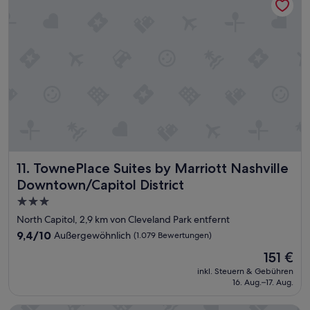
h
e
t
s
e
Z
t
i
e
m
Z
m
i
e
m
r
m
s
e
w
r
a
.
r
E
g
TownePlace Suites by Marriott Nashville Downtown/Capitol
i
11. TownePlace Suites by Marriott Nashville
e
n
n
Downtown/Capitol District
z
i
3.0-
i
a
g
Sterne-
l
North Capitol, 2,9 km von Cleveland Park entfernt
e
.
Unterkunft
9.4
9,4/10
Außergewöhnlich
(1.079 Bewertungen)
r
G
von
N
r
Der
151 €
10,
a
o
Preis
Außergewöhnlich,
inkl. Steuern & Gebühren
c
s
beträgt
16. Aug.–17. Aug.
(1.079
h
s
151 €
Bewertungen)
t
e