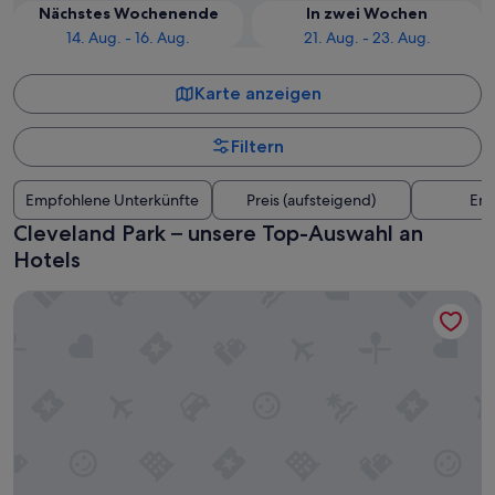
Nächstes Wochenende
In zwei Wochen
14. Aug. - 16. Aug.
21. Aug. - 23. Aug.
Karte anzeigen
Filtern
Empfohlene Unterkünfte
Preis (aufsteigend)
Ent
Cleveland Park – unsere Top-Auswahl an
Hotels
Holiday Inn Nashville Downtown - Stadium by IHG