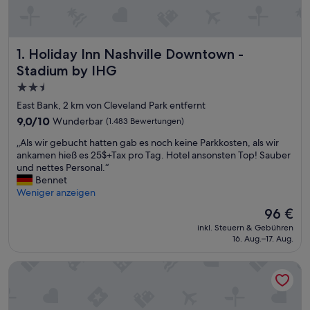
Holiday Inn Nashville Downtown - Stadium by IHG
1. Holiday Inn Nashville Downtown -
Stadium by IHG
2.5-
Sterne-
East Bank, 2 km von Cleveland Park entfernt
Unterkunft
9.0
9,0/10
Wunderbar
(1.483 Bewertungen)
von
„
„Als wir gebucht hatten gab es noch keine Parkkosten, als wir
10,
A
ankamen hieß es 25$+Tax pro Tag. Hotel ansonsten Top! Sauber
Wunderbar,
l
und nettes Personal.“
(1.483
s
Bennet
Bewertungen)
w
Weniger anzeigen
i
Der
96 €
r
Preis
inkl. Steuern & Gebühren
g
beträgt
16. Aug.–17. Aug.
e
96 €
b
Knights Inn Nashville
u
c
h
t