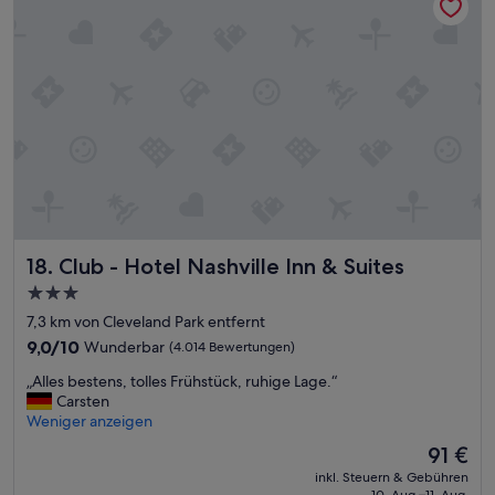
r
t
o
l
o
i
m
c
s
h
,
d
v
e
e
r
r
L
y
a
c
g
l
e
e
u
Club - Hotel Nashville Inn & Suites
a
18. Club - Hotel Nashville Inn & Suites
n
n
d
3.0-
a
N
Sterne-
7,3 km von Cleveland Park entfernt
n
ä
Unterkunft
d
h
9.0
9,0/10
Wunderbar
(4.014 Bewertungen)
q
e
von
„
„Alles bestens, tolles Frühstück, ruhige Lage.“
u
z
10,
A
Carsten
i
u
Wunderbar,
l
Weniger anzeigen
e
m
(4.014
l
t
B
Bewertungen)
Der
91 €
e
.
r
Preis
inkl. Steuern & Gebühren
s
“
o
beträgt