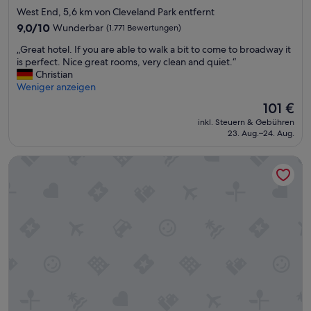
Sterne-
o
a
West End, 5,6 km von Cleveland Park entfernt
v
Unterkunft
n
9.0
9,0/10
Wunderbar
(1.771 Bewertungen)
i
S
von
e
t
„
„Great hotel. If you are able to walk a bit to come to broadway it
10,
r
a
G
is perfect. Nice great rooms, very clean and quiet.“
Wunderbar,
t
t
r
Christian
(1.771
,
i
e
Weniger anzeigen
Bewertungen)
h
o
a
Der
101 €
a
n
t
Preis
t
inkl. Steuern & Gebühren
z
h
beträgt
23. Aug.–24. Aug.
t
u
o
101 €
e
m
t
n
H
Quality Inn Nashville - Opryland Area
e
e
o
l
i
t
.
n
e
I
"
l
f
a
,
y
l
w
o
t
i
u
e
r
a
s
d
r
"
s
e
Z
c
a
i
h
b