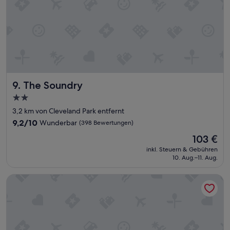
t
w
i
e
d
e
r
i
n
The Soundry
9. The Soundry
d
i
2.0-
e
Sterne-
3,2 km von Cleveland Park entfernt
s
Unterkunft
e
9.2
9,2/10
Wunderbar
(398 Bewertungen)
s
von
Der
103 €
H
10,
Preis
o
Wunderbar,
inkl. Steuern & Gebühren
beträgt
t
10. Aug.–11. Aug.
(398
103 €
e
Bewertungen)
l
Hyatt Place Nashville Downtown
k
o
m
m
e