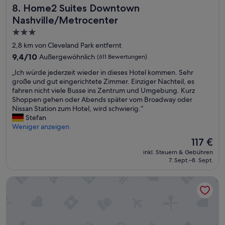
Home2 Suites Downtown Nashville/Metrocenter
8. Home2 Suites Downtown
Nashville/Metrocenter
3.0-
Sterne-
2,8 km von Cleveland Park entfernt
Unterkunft
9.4
9,4/10
Außergewöhnlich
(611 Bewertungen)
von
„
„Ich würde jederzeit wieder in dieses Hotel kommen. Sehr
10,
I
große und gut eingerichtete Zimmer. Einziger Nachteil, es
Außergewöhnlich,
c
fahren nicht viele Busse ins Zentrum und Umgebung. Kurz
(611
h
Shoppen gehen oder Abends später vom Broadway oder
Bewertungen)
w
Nissan Station zum Hotel, wird schwierig.“
ü
Stefan
r
Weniger anzeigen
d
Der
117 €
e
Preis
inkl. Steuern & Gebühren
j
beträgt
7. Sept.–8. Sept.
e
117 €
d
The Soundry
e
r
z
e
i