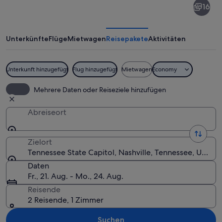
16
State
Capitol
Unterkünfte
Flüge
Mietwagen
Reisepakete
Aktivitäten
Unterkunft hinzugefügt
Flug hinzugefügt
Mietwagen
Economy
Ein neoklassizistisches Gebäude mit
Mehrere Daten oder Reiseziele hinzufügen
Abreiseort
Zielort
Tennessee State Capitol, Nashville, Tennessee, USA
Daten
Fr., 21. Aug. - Mo., 24. Aug.
Reisende
2 Reisende, 1 Zimmer
Suchen