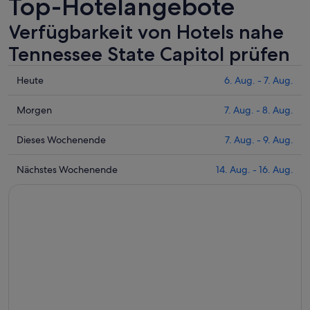
Top-Hotelangebote
Verfügbarkeit von Hotels nahe
Tennessee State Capitol prüfen
Prüfe
Heute
6. Aug. - 7. Aug.
die
Preise
Prüfe
Morgen
7. Aug. - 8. Aug.
nahe
die
Tennessee
Preise
Prüfe
Dieses Wochenende
7. Aug. - 9. Aug.
State
nahe
die
Capitol
Tennessee
Preise
Prüfe
Nächstes Wochenende
14. Aug. - 16. Aug.
für
State
nahe
die
heute
Capitol
Tennessee
Preise
Nacht,
für
State
nahe
6.
morgen
Capitol
Tennessee
Aug.
Nacht,
für
State
-
7.
dieses
Capitol
7.
Aug.
Wochenende,
für
Aug.
-
7.
nächstes
8.
Aug.
Wochenende,