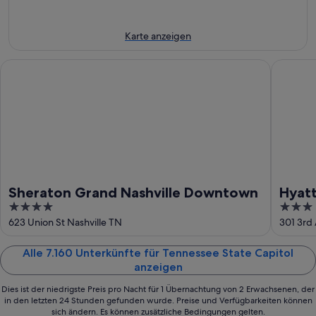
Aug.
-
14.
9.
Aug.
Aug.
-
Karte anzeigen
16.
Aug.
Sheraton Grand Nashville Downtown
Hyatt Pl
Sheraton Grand Nashville Downtown
Hyatt
4
3
out
out
623 Union St Nashville TN
301 3rd 
of
of
5
5
Alle 7.160 Unterkünfte für Tennessee State Capitol
anzeigen
Dies ist der niedrigste Preis pro Nacht für 1 Übernachtung von 2 Erwachsenen, der
in den letzten 24 Stunden gefunden wurde. Preise und Verfügbarkeiten können
sich ändern. Es können zusätzliche Bedingungen gelten.