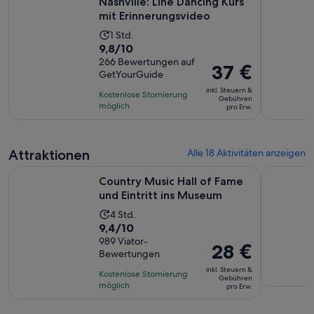
Nashville: Line Dancing Kurs
1 €
mit Erinnerungsvideo
pro
Die
1 Std.
Erw.
9.8
9,8/10
Aktivität
von
266 Bewertungen auf
dauert
Der
37 €
GetYourGuide
10,
1 Stunde
Preis
basierend
inkl. Steuern &
Kostenlose Stornierung
beträgt
Gebühren
auf
möglich
pro Erw.
37 €
266
pro
Bewertungen.
Erw.
Attraktionen
Alle 18 Aktivitäten anzeigen
Wird in
Country Music Hall of Fame und Eintritt ins Museum
Nashville 
Country Music Hall of Fame
und Eintritt ins Museum
Die
4 Std.
9.4
9,4/10
Aktivität
von
989 Viator-
dauert
Der
28 €
Bewertungen
10,
4
Preis
basierend
inkl. Steuern &
Stunden
Kostenlose Stornierung
beträgt
Gebühren
auf
möglich
pro Erw.
28 €
989
pro