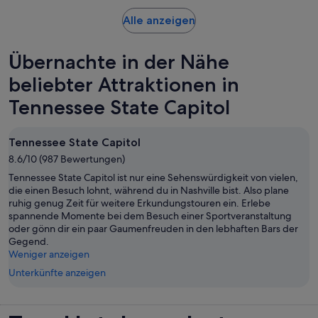
Bewertungen.
Erw.
Wird
Alle anzeigen
in
einem
Übernachte in der Nähe
neuen
Tab
beliebter Attraktionen in
geöffnet
Tennessee State Capitol
Tennessee State Capitol
8.6/10 (987 Bewertungen)
Tennessee State Capitol ist nur eine Sehenswürdigkeit von vielen,
die einen Besuch lohnt, während du in Nashville bist. Also plane
ruhig genug Zeit für weitere Erkundungstouren ein. Erlebe
spannende Momente bei dem Besuch einer Sportveranstaltung
oder gönn dir ein paar Gaumenfreuden in den lebhaften Bars der
Gegend.
Weniger anzeigen
Unterkünfte anzeigen