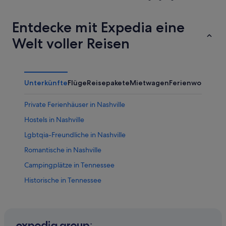
Entdecke mit Expedia eine
Welt voller Reisen
Unterkünfte
Flüge
Reisepakete
Mietwagen
Ferienwohnung
Private Ferienhäuser in Nashville
Hostels in Nashville
Lgbtqia-Freundliche in Nashville
Romantische in Nashville
Campingplätze in Tennessee
Historische in Tennessee
Germantown: Hotels
Cleveland Park: Hotels
Hotels mit Pool in Tennessee