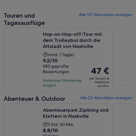
Touren und
Geschichte &
Essen, Trinken
Abenteuer &
Tagesausflüge
Kultur
& Nachtleben
Outdoor
Touren und
Alle 137 Aktivitäten anzeigen
Tagesausflüge
Hop-on-Hop-off-Tour mit dem Trolleybus durch die Altstadt
Nächtliche
Hop-on-Hop-off-Tour mit
dem Trolleybus durch die
Altstadt von Nashville
Die
mind. 1 Tag(e)
9.2
9,2/10
Aktivität
von
580 geprüfte
dauert
Der
47 €
Bewertungen
10,
1 Tag
Preis
basierend
inkl. Steuern &
Kostenlose Stornierung
beträgt
Gebühren
auf
möglich
pro Erw.
47 €
580
pro
Abenteuer & Outdoor
Alle 22 Aktivitäten anzeigen
Bewertungen.
Erw.
Wird in ei
Abenteuerpark Ziplining und Klettern in Nashville
Wasserfal
Abenteuerpark Ziplining und
Klettern in Nashville
Die
3 Std. 30 Min.
8.8
8,8/10
Aktivität