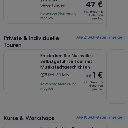
von
21 Viator-
dauert
Der
47 €
Bewertungen
10,
3
Preis
basierend
inkl. Steuern &
Stunden
Kostenlose Stornierung
beträgt
Gebühren
auf
möglich
und
pro Erw.
47 €
21
30
pro
Bewertungen.
Minuten
Erw.
Private & individuelle
Alle 21 Aktivitäten anzeigen
Touren
Entdecken Sie Nashville : Selbstgeführte Tour mit Musiksta
Haunted Sp
Entdecken Sie Nashville :
Selbstgeführte Tour mit
Musikstadtgeschichten
Der
1 €
Die
5 Std. 30 Min.
4 €
vorherige
Aktivität
inkl. Steuern &
Kostenlose Stornierung
Preis
Gebühren
dauert
möglich
pro Erw.
war
5
4 €
Stunden
und
und
der
30
aktuelle
Minuten
Kurse & Workshops
Alle 18 Aktivitäten anzeigen
Preis
Wird in e
Nashville: Line Dancing Kurs mit Erinnerungsvideo
Nashville
beträgt