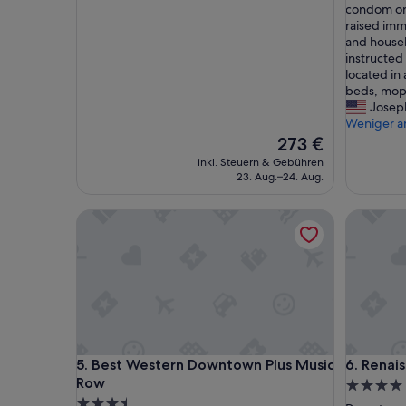
h
condom on 
e
raised imm
c
and house
k
instructed
i
located in
n
beds, mops
g
Josep
i
Weniger a
n
Der
273 €
t
Preis
inkl. Steuern & Gebühren
o
beträgt
23. Aug.–24. Aug.
t
273 €
h
Best Western Downtown Plus Music Row
Renaissan
e
h
o
t
e
l
,
w
e
Best Western Downtown Plus Music Row
Renaissan
5. Best Western Downtown Plus Music
6. Renai
w
Row
e
4.0-
r
3.5-
Sterne-