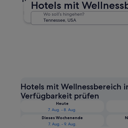
Hotels mit Wellness
Gatlinburg
Wo soll’s hingehen?
Gatlinburg
Hotels mit Wellnessbereich i
Verfügbarkeit prüfen
Heute
7. Aug. - 8. Aug.
Dieses Wochenende
N
7. Aug. - 9. Aug.