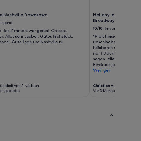
a
n
ce Nashville Downtown
Holiday Inn Express N
d
Broadway by IHG
t
rragend
h
10/10
Hervorragend
e des Zimmers war genial. Grosses
e
. Alles sehr sauber. Gutes Frühstück.
"Preis hinsichtlich der
s
sonal. Gute Lage um Nashville zu
unschlagbar. Zimmer wa
t
hilfsbereit und nett. A
a
nur 1 Übernachtung kann
f
sagen. Allerdings würde
f
Eindruck jederzeit wiede
i
Weniger
n
c
r
enthalt von 2 Nächten
Christian
Aufenthalt von 1 
e
en gepostet
Vor 3 Monaten gepostet
d
i
b
l
y
f
r
i
e