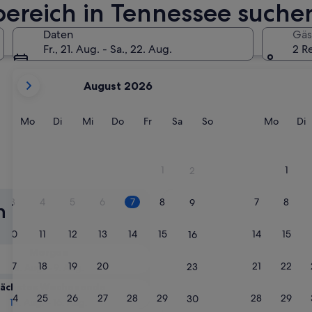
bereich in Tennessee suche
Clarksville
Daten
Gäs
Fr., 21. Aug. - Sa., 22. Aug.
2 R
Derzeit
August 2026
werden
die
Monate
Montag
Dienstag
Mittwoch
Donnerstag
Freitag
Samstag
Sonntag
Monta
D
Mo
Di
Mi
Do
Fr
Sa
So
Mo
Di
August
2026
und
1
1
2
Clarksville
September
2026
3
4
5
6
7
8
7
8
9
n Tennessee:
angezeigt.
10
11
12
13
14
15
14
15
16
Morgen
17
18
19
20
21
22
21
22
23
8. Aug. - 9. Aug.
ächstes Wochenende
24
25
26
27
28
29
28
29
30
14. Aug. - 16. Aug.