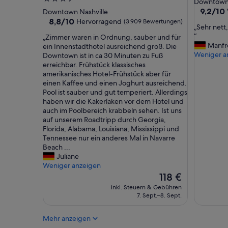
Downtown 
e
Sterne-
Unterkun
9.2
9,2/10
Downtown Nashville
m
von
Unterkunft
8.8
8,8/10
Hervorragend
(3.909 Bewertungen)
e
„
„Sehr nett
10,
von
t
S
“
„
„Zimmer waren in Ordnung, sauber und für
Wunderb
10,
w
e
Manfr
Z
ein Innenstadthotel ausreichend groß. Die
(1.004
Hervorragend,
i
h
Weniger a
i
Downtown ist in ca 30 Minuten zu Fuß
Bewertu
(3.909
t
r
m
erreichbar. Frühstück klassisches
Bewertungen)
h
n
m
amerikanisches Hotel-Frühstück aber für
a
e
e
einen Kaffee und einen Joghurt ausreichend.
n
t
r
Pool ist sauber und gut temperiert. Allerdings
o
t
w
haben wir die Kakerlaken vor dem Hotel und
v
,
a
auch im Poolbereich krabbeln sehen. Ist uns
e
u
r
auf unserem Roadtripp durch Georgia,
r
n
e
Florida, Alabama, Louisiana, Mississippi und
w
d
n
Tennessee nur ein anderes Mal in Navarre
h
i
i
Beach ...
e
d
n
Juliane
l
e
O
Weniger anzeigen
m
a
r
Der
118 €
i
l
d
Preis
inkl. Steuern & Gebühren
n
z
n
beträgt
7. Sept.–8. Sept.
g
u
u
118 €
a
m
n
i
Mehr anzeigen
B
g
r
r