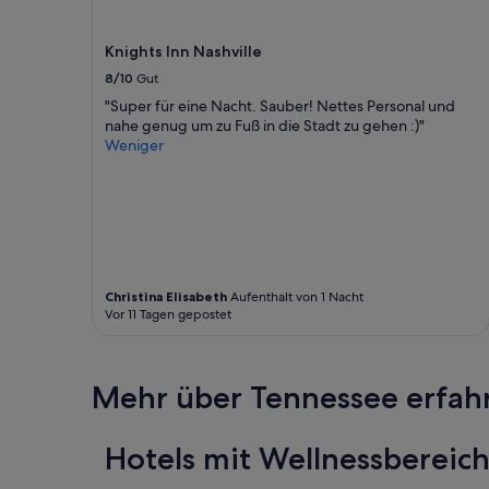
t
können
h
h
sich
e
o
ändern.
Knights Inn Nashville
p
t
Es
r
8/10
Gut
e
können
o
l
zusätzliche
"Super für eine Nacht. Sauber! Nettes Personal und
p
a
Bedingungen
nahe genug um zu Fuß in die Stadt zu gehen :)"
e
u
gelten.
Weniger
r
s
t
r
y
e
.
i
T
c
h
h
e
e
f
Christina Elisabeth
Aufenthalt von 1 Nacht
n
r
Vor 11 Tagen gepostet
d
a
g
g
r
r
o
Mehr über Tennessee erfah
a
ß
n
.
c
D
e
Hotels mit Wellnessbereich
i
w
e
a