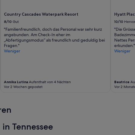
Country Cascades Waterpark Resort
Hyatt Pla
8/10
Gut
10/10
Hervo
"Familienfreundlich, doch das Personal war sehr kurz
"Die Gröss
angebunden. Am Check-In eher im
Badezimmer
„Abfertigungsmodus“ als freundlich und geduldig bei
Nettes Per
Fragen."
erkunden."
Weniger
Weniger
Annika Lutina
Aufenthalt von 4 Nächten
Beatrice
Auf
Vor 2 Wochen gepostet
Vor 2 Monat
ren
 in Tennessee