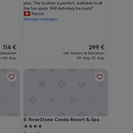
u
plus. The location is perfect, walkable to all
t
the fun spots. Will definitely be back!“
i
Patrick
f
Weniger anzeigen
u
l
h
o
t
Der
Der
114 €
299 €
e
Preis
Preis
& Gebühren
inkl. Steuern & Gebühren
l
beträgt
beträgt
.–24. Aug.
30. Aug.–31. Aug.
w
114 €
299 €
i
RiverStone Condo Resort & Spa
t
h
a
g
r
e
a
t
r
RiverStone Condo Resort & Spa
8. RiverStone Condo Resort & Spa
o
o
4.0-
f
Sterne-