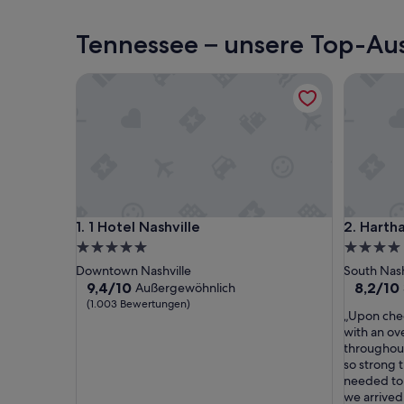
Tennessee – unsere Top-Aus
1 Hotel Nashville
Harthall 
1 Hotel Nashville
Harthall 
1. 1 Hotel Nashville
2. Hartha
5.0-
4.0-
Sterne-
Sterne-
Downtown Nashville
South Nash
Unterkunft
Unterkun
9.4
8.2
9,4/10
8,2/10
Außergewöhnlich
von
von
(1.003 Bewertungen)
„
„Upon chec
10,
10,
U
with an ov
Außergewöhnlich,
Sehr
p
throughout
(1.003
gut,
o
so strong t
Bewertungen)
(164
n
needed to
Bewertu
c
we arrived