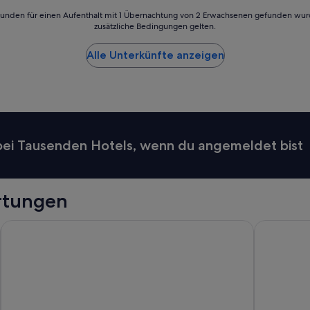
t
24 Stunden für einen Aufenthalt mit 1 Übernachtung von 2 Erwachsenen gefunden wu
ü
zusätzliche Bedingungen gelten.
c
k
Alle Unterkünfte anzeigen
“
 bei Tausenden Hotels, wenn du angemeldet bist
rtungen
Country Cascades Waterpark Resort
Hyatt Plac