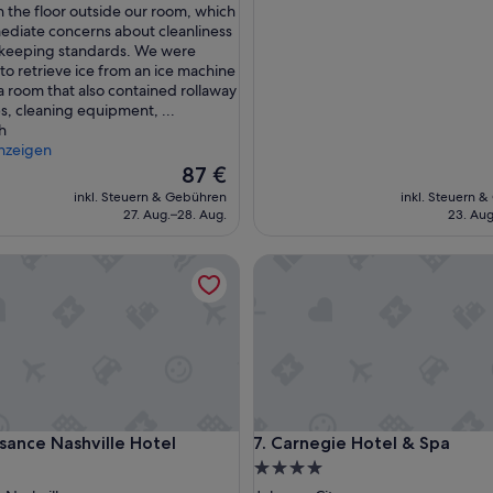
n
the floor outside our room, which
e
ediate concerns about cleanliness
g
keeping standards. We were
e
 to retrieve ice from an ice machine
r
 a room that also contained rollaway
ä
, cleaning equipment, ...
u
h
m
nzeigen
i
Der
87 €
g
Preis
inkl. Steuern & Gebühren
inkl. Steuern 
e
beträgt
27. Aug.–28. Aug.
23. Aug
Z
87 €
i
ce Nashville Hotel
Carnegie Hotel & Spa
m
m
e
r
Z
u
w
e
n
ce Nashville Hotel
Carnegie Hotel & Spa
ssance Nashville Hotel
7. Carnegie Hotel & Spa
i
g
4.0-
S
Sterne-