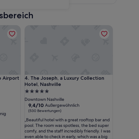
sbereich
irport
The Joseph, a Luxury Collection Hotel, Nashville
irport
The Joseph, a Luxury Collection Hotel, Nashville
e Airport
4. The Joseph, a Luxury Collection
Hotel, Nashville
5.0-
Sterne-
Downtown Nashville
Unterkunft
9.4
9,4/10
Außergewöhnlich
von
(530 Bewertungen)
nig
10,
„
„Beautiful hotel with a great rooftop bar and
Außergewöhnlich,
B
pool. The room was spotless, the bed super
(530
e
comfy, and the staff incredibly friendly. I was
Bewertungen)
a
even able to check in early, which was a big