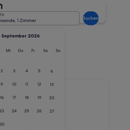
n
te
Suchen
eisende, 1 Zimmer
September 2026
g
ienstag
Mittwoch
Donnerstag
Freitag
Samstag
Sonntag
Mi
Do
Fr
Sa
So
2
3
4
5
6
9
10
11
12
13
16
17
18
19
20
23
24
25
26
27
30
Karte anzeigen