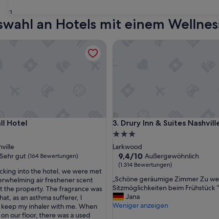
31
wahl an Hotels mit einem Wellnes
Hotel
Drury Inn & Suites Nashville A
Hotel
Drury Inn & Suites Nashville A
ll Hotel
3. Drury Inn & Suites Nashvill
3.0-
Sterne-
ville
Larkwood
ft
Unterkunft
9.4
9,4/10
Sehr gut
Außergewöhnlich
(164 Bewertungen)
von
(1.314 Bewertungen)
king into the hotel, we were met
10,
„
„Schöne geräumige Zimmer Zu we
erwhelming air freshener scent
Außergewöhnlich,
S
Sitzmöglichkeiten beim Frühstück “
 the property. The fragrance was
(1.314
c
Jana
hat, as an asthma sufferer, I
Bewertungen)
h
Weniger anzeigen
 keep my inhaler with me. When
ngen)
ö
 on our floor, there was a used