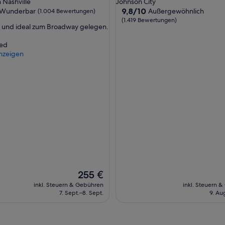
Nashville
Johnson City
i
ft
Unterkunft
9.8
9,8/10
Wunderbar
Außergewöhnlich
(1.004 Bewertungen)
t
von
(1.419 Bewertungen)
z
, und ideal zum Broadway gelegen.
10,
m
ar,
Außergewöhnlich,
ö
ed
(1.419
g
nzeigen
ngen)
Bewertungen)
l
i
c
h
k
e
i
t
e
n
b
e
i
Der
255 €
m
Preis
inkl. Steuern & Gebühren
inkl. Steuern 
F
beträgt
7. Sept.–8. Sept.
9. Au
r
255 €
ü
h
s