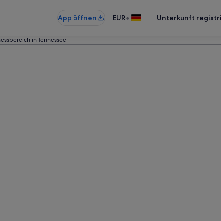
•
App öffnen
EUR
Unterkunft registr
nessbereich in Tennessee