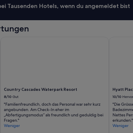
w
 bei Tausenden Hotels, wenn du angemeldet bist
o
h
l
g
rtungen
e
f
ü
Country Cascades Waterpark Resort
Hyatt Plac
h
l
t
.
“
Country Cascades Waterpark Resort
Hyatt Pla
8/10
Gut
10/10
Hervo
"Familienfreundlich, doch das Personal war sehr kurz
"Die Gröss
angebunden. Am Check-In eher im
Badezimmer
„Abfertigungsmodus“ als freundlich und geduldig bei
Nettes Per
Fragen."
erkunden."
Weniger
Weniger