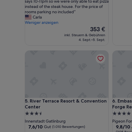
o
says 10-11pm so we were only able to eat pizza
o
instead of the steak house. For the price of
m
rooms parking no included“
s
Carla
d
Weniger anzeigen
i
Der
353 €
d
Preis
inkl. Steuern & Gebühren
n
beträgt
4. Sept.–5. Sept.
’
353 €
t
River Terrace Resort & Convention Center
Embassy 
h
a
v
e
f
a
c
e
t
River Terrace Resort & Convention Center
Embassy 
5. River Terrace Resort & Convention
6. Embas
o
Center
Forge Re
w
e
3.5-
4.0-
l
Sterne-
Sterne-
Innenstadt Gatlinburg
Pigeon Fo
s
Unterkunft
Unterkun
7.6
9.8
7,6/10
9,8/10
Gut
(1.010 Bewertungen)
o
von
von
(205 Bew