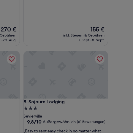
Der
Der
270 €
155 €
Preis
Preis
& Gebühren
inkl. Steuern & Gebühren
beträgt
beträgt
g.–20. Aug.
7. Sept.–8. Sept.
270 €
155 €
Sojourn Lodging
Sojourn Lodging
8. Sojourn Lodging
3.0-
Sterne-
Sevierville
Unterkunft
9.8
9,8/10
Außergewöhnlich
(61 Bewertungen)
von
„
„Easy to rent easy check in no matter what
10,