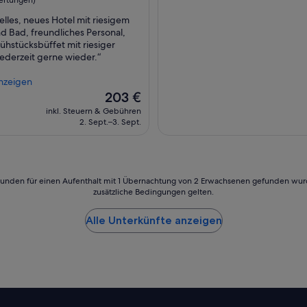
c
h
elles, neues Hotel mit riesigem
wöhnlich,
e
 Bad, freundliches Personal,
s
rühstücksbüffet mit riesiger
ngen)
P
ederzeit gerne wieder.“
e
r
nzeigen
s
Der
203 €
o
Preis
inkl. Steuern & Gebühren
n
beträgt
2. Sept.–3. Sept.
a
203 €
l
.
H
a
24 Stunden für einen Aufenthalt mit 1 Übernachtung von 2 Erwachsenen gefunden wu
b
zusätzliche Bedingungen gelten.
e
n
Alle Unterkünfte anzeigen
u
n
s
s
e
h
r