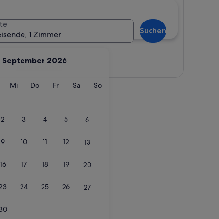
te
Suchen
eisende, 1 Zimmer
September 2026
Karte anzeigen
g
ienstag
Mittwoch
Donnerstag
Freitag
Samstag
Sonntag
Mi
Do
Fr
Sa
So
2
3
4
5
6
9
10
11
12
13
16
17
18
19
20
23
24
25
26
27
30