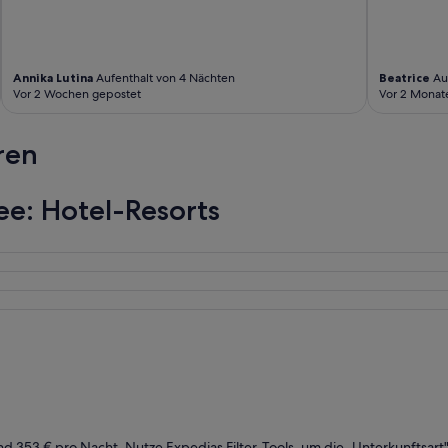
Annika Lutina
Aufenthalt von 4 Nächten
Beatrice
Auf
Vor 2 Wochen gepostet
Vor 2 Monat
ren
ee: Hotel-Resorts
und 353 € pro Nacht. Nutze Expedias Filter-Tools, um die „Unterkunftsar