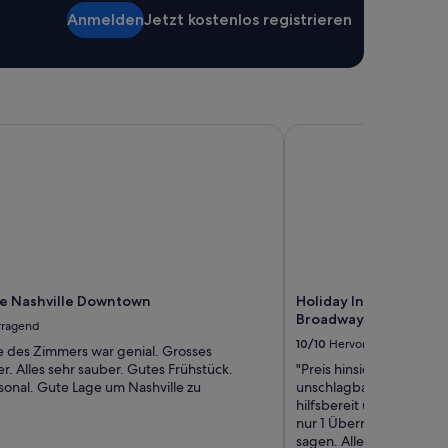
t
Anmelden
Jetzt kostenlos registrieren
t
e
r
w
h
a
e Nashville Downtown
Holiday Inn Express N
t
t
i
m
e
y
o
u
a
r
ce Nashville Downtown
Holiday Inn Express N
r
Broadway by IHG
rragend
i
10/10
Hervorragend
e des Zimmers war genial. Grosses
v
. Alles sehr sauber. Gutes Frühstück.
"Preis hinsichtlich der
e
sonal. Gute Lage um Nashville zu
unschlagbar. Zimmer wa
.
hilfsbereit und nett. A
G
nur 1 Übernachtung kann
r
sagen. Allerdings würde
e