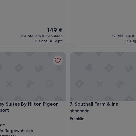
c
h
ö
n
e
Der
149 €
s
Preis
inkl. Steuern & Gebühren
inkl. Steuern 
H
beträgt
3. Sept.–4. Sept.
19. Au
o
149 €
t
Suites By Hilton Pigeon Forge Resort
e
Southall Farm & Inn
l
,
s
e
h
r
f
r
Suites By Hilton Pigeon Forge Resort
Southall Farm & Inn
e
sy Suites By Hilton Pigeon
7. Southall Farm & Inn
u
sort
4.0-
n
Sterne-
Franklin
d
Unterkunft
rge
l
ft
Außergewöhnlich
i
ertungen)