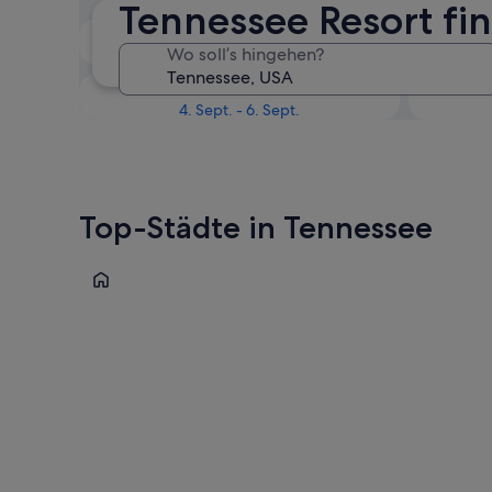
Tennessee Resort f
Nächstes Wochenende
Wo soll’s hingehen?
14. Aug. - 16. Aug.
In einem Monat
4. Sept. - 6. Sept.
Top-Städte in Tennessee
Gatlinburg