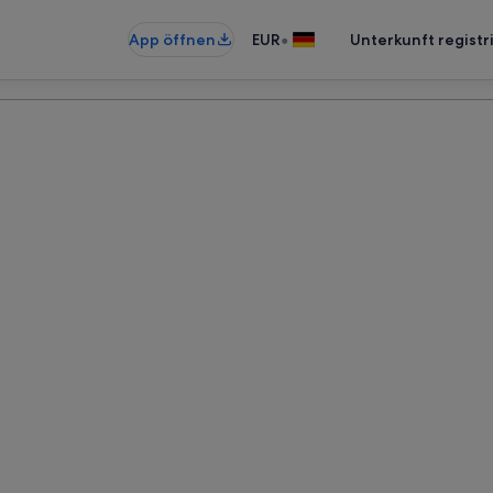
•
App öffnen
EUR
Unterkunft registr