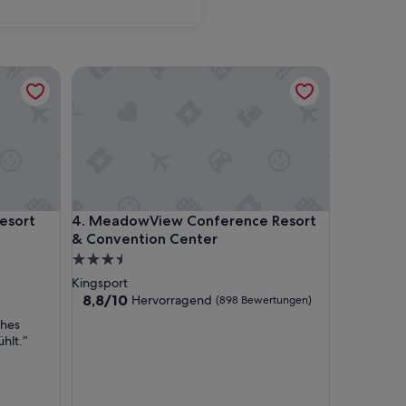
rt
MeadowView Conference Resort & Convention Ce
rt
MeadowView Conference Resort & Convention Ce
esort
4. MeadowView Conference Resort
& Convention Center
3.5-
Sterne-
Kingsport
Unterkunft
8.8
8,8/10
Hervorragend
(898 Bewertungen)
von
ches
10,
hlt.“
Hervorragend,
(898
Bewertungen)