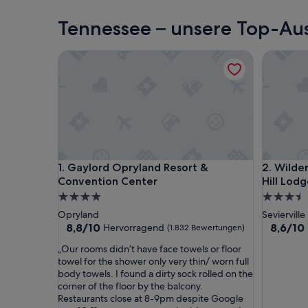
Gatlinburg
Tennessee – unsere Top-Aus
Gaylord Opryland Resort & Convention Center
Wildernes
Gaylord Opryland Resort & Convention Center
Wildernes
1. Gaylord Opryland Resort &
2. Wilde
Convention Center
Hill Lod
4.0-
3.5-
Sterne-
Sterne-
Opryland
Sevierville
Unterkunft
Unterkun
8.8
8.6
8,8/10
8,6/10
Hervorragend
(1.832 Bewertungen)
von
von
„
„Our rooms didn’t have face towels or floor
10,
10,
O
towel for the shower only very thin/ worn full
Hervorragend,
Hervorr
u
body towels. I found a dirty sock rolled on the
(1.832
(2.991
r
corner of the floor by the balcony.
Bewertungen)
Bewertu
r
Restaurants close at 8-9pm despite Google