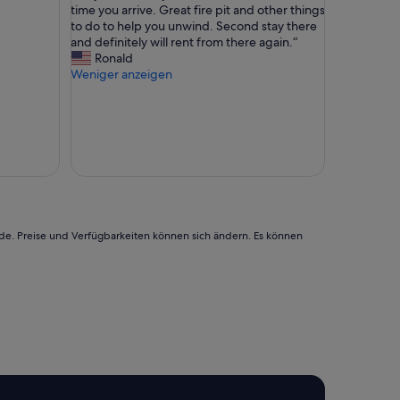
E
time you arrive. Great fire pit and other things
Außergewöhnlich,
a
to do to help you unwind. Second stay there
(61
s
and definitely will rent from there again.“
Bewertungen)
y
Ronald
t
Weniger anzeigen
o
r
e
n
t
e
a
s
y
c
rde. Preise und Verfügbarkeiten können sich ändern. Es können
h
e
c
k
i
n
n
o
m
a