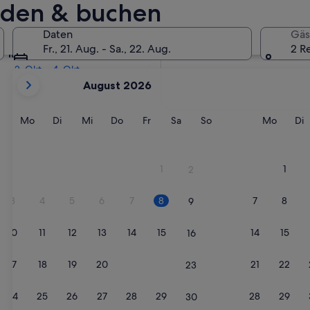
inden & buchen
In zwei Wochen
Daten
Gäs
21. Aug. - 23. Aug.
Fr., 21. Aug. - Sa., 22. Aug.
2 R
In zwei Monaten
2. Okt. - 4. Okt.
Derzeit
August 2026
werden
die
Monate
Montag
Dienstag
Mittwoch
Donnerstag
Freitag
Samstag
Sonntag
Monta
D
Mo
Di
Mi
Do
Fr
Sa
So
Mo
Di
August
2026
und
1
1
2
September
2026
3
4
5
6
7
8
7
8
9
angezeigt.
10
11
12
13
14
15
14
15
16
17
18
19
20
21
22
21
22
23
24
25
26
27
28
29
28
29
30