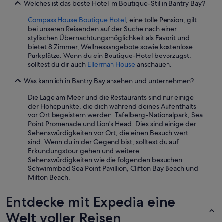
Welches ist das beste Hotel im Boutique-Stil in Bantry Bay?
e
2 Erwachsenen
.
r
gefunden
D
Compass House Boutique Hotel
, eine tolle Pension, gilt
(
wurde.
a
bei unseren Reisenden auf der Suche nach einer
D
Preise
s
stylischen Übernachtungsmöglichkeit als Favorit und
H
und
P
bietet 8 Zimmer, Wellnessangebote sowie kostenlose
0
Verfügbarkeiten
e
Parkplätze. Wenn du ein Boutique-Hotel bevorzugst,
9
können
r
solltest du dir auch
Ellerman House
anschauen.
)
sich
s
h
ändern.
o
Was kann ich in Bantry Bay ansehen und unternehmen?
a
Es
n
t
können
a
Die Lage am Meer und die Restaurants sind nur einige
t
zusätzliche
l
der Höhepunkte, die dich während deines Aufenthalts
e
Bedingungen
w
vor Ort begeistern werden. Tafelberg-Nationalpark, Sea
f
gelten.
a
Point Promenade und Lion's Head: Dies sind einige der
a
r
Sehenswürdigkeiten vor Ort, die einen Besuch wert
n
a
sind. Wenn du in der Gegend bist, solltest du auf
t
u
Erkundungstour gehen und weitere
a
ß
Sehenswürdigkeiten wie die folgenden besuchen:
s
e
Schwimmbad Sea Point Pavillion, Clifton Bay Beach und
t
r
Milton Beach.
i
g
s
e
Entdecke mit Expedia eine
c
w
h
ö
Welt voller Reisen
e
h