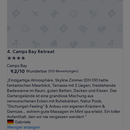
n
t
,
u
n
d
d
a
s
H
Camps Bay Retreat
4. Camps Bay Retreat
o
4.0-
t
Sterne-
e
Camps Bay
l
Unterkunft
9.2
9,2/10
Wunderbar
(103 Bewertungen)
h
von
„
„Einzigartige Atmosphäre, Skyline Zimmer (DH 09) hatte
a
10,
E
fantastischen Meerblick, Terrasse mit 2 Liegen, freistehende
t
Wunderbar,
i
Badewanne im Raum, guten Betten, Decken und Kissen. Das
g
(103
n
Gartengelände ist eine grandiose Mischung aus
e
Bewertungen)
z
verwunschenen Ecken mit Ruhebänken, Natur Pools,
n
i
“Dschungel-Feeling” & Anbau von eigenen Kräutern &
a
g
Gemüse… extrem gute Massagen im Mint spa erlebt. Ein toller
u
a
Aufenthalt, den wir nie vergessen werden! “
d
r
Gabriele
a
t
Weniger anzeigen
s