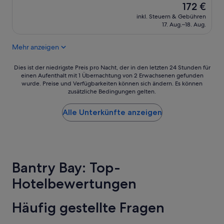
i
Der
g
172 €
g
Preis
e
inkl. Steuern & Gebühren
e
beträgt
l
17. Aug.–18. Aug.
A
172 €
i
t
e
Mehr anzeigen
m
f
o
e
s
Dies
r
Dies ist der niedrigste Preis pro Nacht, der in den letzten 24 Stunden für
p
einen Aufenthalt mit 1 Übernachtung von 2 Erwachsenen gefunden
ist
t
wurde. Preise und Verfügbarkeiten können sich ändern. Es können
h
der
,
zusätzliche Bedingungen gelten.
ä
niedrigste
w
r
Preis
a
e
Alle Unterkünfte anzeigen
pro
s
,
Nacht,
w
S
der
i
k
in
r
y
den
b
l
letzten
r
Bantry Bay: Top-
i
24 Stunden
a
n
für
u
Hotelbewertungen
e
einen
c
Z
Aufenthalt
h
i
mit
t
Häufig gestellte Fragen
m
1 Übernachtung
e
m
von
n