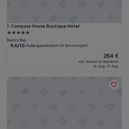
Compass House Boutique Hotel
1. Compass House Boutique Hotel
5.0-
Sterne-
Bantry Bay
Unterkunft
9.4
9,4/10
Außergewöhnlich
(32 Bewertungen)
von
Der
254 €
10,
Preis
Außergewöhnlich,
inkl. Steuern & Gebühren
beträgt
(32
16. Aug.–17. Aug.
254 €
Bewertungen)
Ellerman House