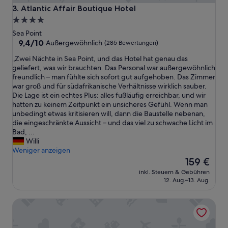
Atlantic Affair Boutique Hotel
3. Atlantic Affair Boutique Hotel
4.0-
Sterne-
Sea Point
Unterkunft
9.4
9,4/10
Außergewöhnlich
(285 Bewertungen)
von
„
„Zwei Nächte in Sea Point, und das Hotel hat genau das
10,
Z
geliefert, was wir brauchten. Das Personal war außergewöhnlich
Außergewöhnlich,
w
freundlich – man fühlte sich sofort gut aufgehoben. Das Zimmer
(285
e
war groß und für südafrikanische Verhältnisse wirklich sauber.
Bewertungen)
i
Die Lage ist ein echtes Plus: alles fußläufig erreichbar, und wir
N
hatten zu keinem Zeitpunkt ein unsicheres Gefühl. Wenn man
ä
unbedingt etwas kritisieren will, dann die Baustelle nebenan,
c
die eingeschränkte Aussicht – und das viel zu schwache Licht im
h
Bad, ...
t
Willi
e
Weniger anzeigen
i
Der
159 €
n
Preis
inkl. Steuern & Gebühren
S
beträgt
12. Aug.–13. Aug.
e
159 €
a
Camps Bay Retreat
P
o
i