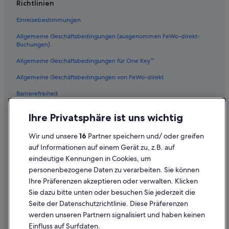
D
Richtlinien
Boutique- in Camps Bay
e
a
i
s
Einreisebestimmungen
Hotels mit Restaurant in Sea Point
m
Z
R
i
Allgemeine Geschäftsbedingungen (ausgenommen FeWo-direkt-
Higgovale: Hotels
a
Buchungen)
m
Kapstadt Hotels
u
m
Allgemeine Geschäftsbedingungen für One Key™
m
e
Clifton: Hotels
,
r
Allgemeine Geschäftsbedingungen von FeWo-direkt
g
w
Abenteuer in Camps Bay
u
a
Barrierefreiheit
Hotels mit Klimaanlage in Camps Bay
t
r
e
g
Datenschutz
Strand in Camps Bay
Ihre Privatsphäre ist uns wichtig
n
r
Cookies
B
o
Hotels mit Frühstück in Camps Bay
Wir und unsere
16
Partner speichern und/ oder greifen
e
ß
Rechtliche Hinweise/Kontakt
Hotels nahe Tafelberg
t
u
auf Informationen auf einem Gerät zu, z.B. auf
t
n
eindeutige Kennungen in Cookies, um
Inhaltsrichtlinien und Melden von Inhalten
Stadtzentrum von Kapstadt: Hotels
e
d
personenbezogene Daten zu verarbeiten. Sie können
n
f
Hotels nahe Kloof Street
Ihre Präferenzen akzeptieren oder verwalten. Klicken
,
ü
Hilfe
Hotels mit Pool in Camps Bay
D
Sie dazu bitte unten oder besuchen Sie jederzeit die
r
e
Hilfe
s
Seite der Datenschutzrichtlinie. Diese Präferenzen
Hotels mit Yoga in Kapstadt
c
ü
werden unseren Partnern signalisiert und haben keinen
Flug stornieren
k
d
Hotels mit Wellnessbereich in Camps Bay
Einfluss auf Surfdaten.
e