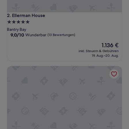
Ellerman House
2. Ellerman House
5.0-
Sterne-
Bantry Bay
Unterkunft
9.0
9,0/10
Wunderbar
(13 Bewertungen)
von
Der
1.136 €
10,
Preis
Wunderbar,
inkl. Steuern & Gebühren
beträgt
(13
19. Aug.–20. Aug.
1.136 €
Bewertungen)
Atlantic Affair Boutique Hotel