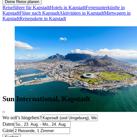
Deine Reise planen
Reiseführer für Kapstadt
Hotels in Kapstadt
Ferienunterkünfte in
Kapstadt
Flüge nach Kapstadt
Aktivitäten in Kapstadt
Mietwagen in
Kapstadt
Reisepakete in Kapstadt
Sun International, Kapstadt
Wo soll’s hingehen?
Daten
Gäste