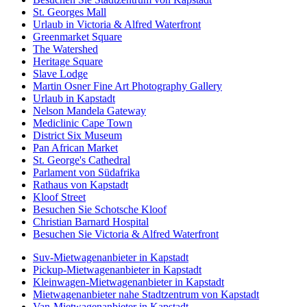
St. Georges Mall
Urlaub in Victoria & Alfred Waterfront
Greenmarket Square
The Watershed
Heritage Square
Slave Lodge
Martin Osner Fine Art Photography Gallery
Urlaub in Kapstadt
Nelson Mandela Gateway
Mediclinic Cape Town
District Six Museum
Pan African Market
St. George's Cathedral
Parlament von Südafrika
Rathaus von Kapstadt
Kloof Street
Besuchen Sie Schotsche Kloof
Christian Barnard Hospital
Besuchen Sie Victoria & Alfred Waterfront
Suv-Mietwagenanbieter in Kapstadt
Pickup-Mietwagenanbieter in Kapstadt
Kleinwagen-Mietwagenanbieter in Kapstadt
Mietwagenanbieter nahe Stadtzentrum von Kapstadt
Van-Mietwagenanbieter in Kapstadt