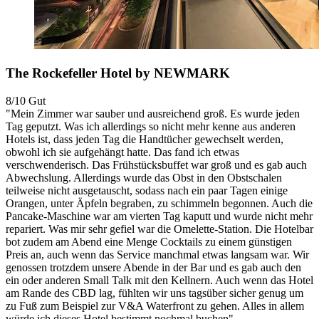
The Rockefeller Hotel by NEWMARK
8/10
Gut
"Mein Zimmer war sauber und ausreichend groß. Es wurde jeden
Tag geputzt. Was ich allerdings so nicht mehr kenne aus anderen
Hotels ist, dass jeden Tag die Handtücher gewechselt werden,
obwohl ich sie aufgehängt hatte. Das fand ich etwas
verschwenderisch. Das Frühstücksbuffet war groß und es gab auch
Abwechslung. Allerdings wurde das Obst in den Obstschalen
teilweise nicht ausgetauscht, sodass nach ein paar Tagen einige
Orangen, unter Äpfeln begraben, zu schimmeln begonnen. Auch die
Pancake-Maschine war am vierten Tag kaputt und wurde nicht mehr
repariert. Was mir sehr gefiel war die Omelette-Station. Die Hotelbar
bot zudem am Abend eine Menge Cocktails zu einem günstigen
Preis an, auch wenn das Service manchmal etwas langsam war. Wir
genossen trotzdem unsere Abende in der Bar und es gab auch den
ein oder anderen Small Talk mit den Kellnern. Auch wenn das Hotel
am Rande des CBD lag, fühlten wir uns tagsüber sicher genug um
zu Fuß zum Beispiel zur V&A Waterfront zu gehen. Alles in allem
würde ich dieses Hotel bestimmt nochmal buchen"