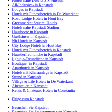
Hotels nahe District Six Museum
All-Inclusive- in Kapstadt
Lodges in Kapstadt
Hotels mit Fitnessbereich in De Waterkant
Road Lodge Hotels in Hout Bay
Greenmarket Square: Hotels
Hotels nahe Kapstadt-Stadion
Hausboote in Kapstadt
Gasthäuser in Kapstadt
Nh Hotels in Kapstadt
City Lodge Hotels in Hout Bay
Hotels mit Fitnessbereich in Kapstadt
Haustierfreundliche in Kapstadt
Lgbtqia-Freundliche in Kapstadt
Boutique- in Kapstadt
Aparthotels in Kapstadt
Hotels mit Klimaanlage in Kapstadt
Strand in Kapstadt
Village & Life Hotels in De Waterkant
Abenteuer in Kapstadt
Relais & Chateaux Hotels in Constantia
Flüge zum Kapstadt
Besuchen Sie Kapstadt
Besuchen Sie Stadtzentrum von Kapstadt