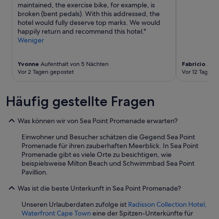
h
w
maintained, the exercise bike, for example, is
t
t
t
o
broken (bent pedals). With this addressed, the
u
t
a
t
hotel would fully deserve top marks. We would
c
e
u
h
happily return and recommend this hotel."
k
.
c
e
Weniger
e
D
h
r
d
a
d
s
a
s
i
Yvonne
Aufenthalt von 5 Nächten
Fabricio
Aufe
c
w
f
e
Vor 2 Tagen gepostet
Vor 12 Tagen 
l
a
a
F
o
y
n
e
s
i
d
Häufig gestellte Fragen
n
e
n
i
s
a
c
t
.
n
h
Was können wir von Sea Point Promenade erwarten?
e
.
o
e
r
.
Einwohner und Besucher schätzen die Gegend Sea Point
a
t
n
Promenade für ihren zauberhaften Meerblick. In Sea Point
s
w
i
Promenade gibt es viele Orte zu besichtigen, wie
i
a
c
beispielsweise Milton Beach und Schwimmbad Sea Point
s
s
h
Pavillion.
w
v
t
i
e
.
Was ist die beste Unterkunft in Sea Point Promenade?
t
r
“
h
s
Unseren Urlauberdaten zufolge ist
Radisson Collection Hotel,
i
c
Waterfront Cape Town
eine der Spitzen-Unterkünfte für
n
h