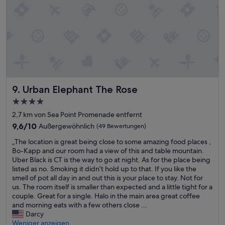
.
r
“
b
e
i
t
e
r
,
w
Urban Elephant The Rose
9. Urban Elephant The Rose
u
n
4.0-
d
Sterne-
2,7 km von Sea Point Promenade entfernt
e
Unterkunft
9.6
r
9,6/10
Außergewöhnlich
(49 Bewertungen)
von
s
„
„The location is great being close to some amazing food places ,
10,
c
T
Bo-Kapp and our room had a view of this and table mountain.
Außergewöhnlich,
h
h
Uber Black is CT is the way to go at night. As for the place being
(49
ö
e
listed as no. Smoking it didn’t hold up to that. If you like the
Bewertungen)
n
l
smell of pot all day in and out this is your place to stay. Not for
e
o
us. The room itself is smaller than expected and a little tight for a
s
c
couple. Great for a single. Halo in the main area great coffee
H
a
and morning eats with a few others close ...
a
t
Darcy
u
i
Weniger anzeigen
s