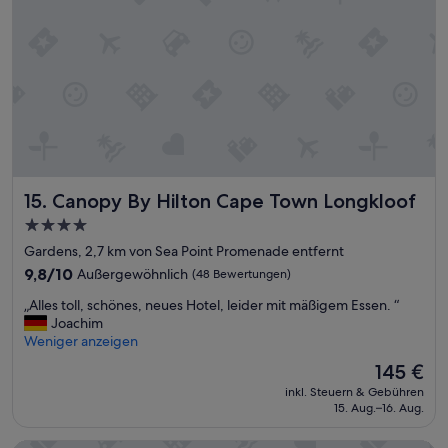
h
s
e
n
u
o
n
.
d
S
Z
m
i
o
m
k
m
i
e
n
r
g
Canopy By Hilton Cape Town Longkloof
15. Canopy By Hilton Cape Town Longkloof
s
i
e
t
4.0-
h
d
Sterne-
Gardens, 2,7 km von Sea Point Promenade entfernt
r
i
Unterkunft
k
9.8
9,8/10
Außergewöhnlich
(48 Bewertungen)
d
l
von
n
„
„Alles toll, schönes, neues Hotel, leider mit mäßigem Essen. “
e
10,
’
A
Joachim
i
Außergewöhnlich,
t
l
Weniger anzeigen
n
(48
h
l
,
Bewertungen)
o
Der
145 €
e
w
l
Preis
inkl. Steuern & Gebühren
s
e
d
beträgt
15. Aug.–16. Aug.
t
i
u
145 €
o
t
p
l