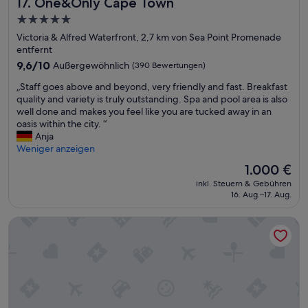
One&Only Cape Town
17. One&Only Cape Town
h
d
o
e
a
5.0-
u
n
i
r
Sterne-
Victoria & Alfred Waterfront, 2,7 km von Sea Point Promenade
d
m
p
Unterkunft
entfernt
g
U
l
r
9.6
9,6/10
Außergewöhnlich
(390 Bewertungen)
m
a
o
von
b
c
„
„Staff goes above and beyond, very friendly and fast. Breakfast
ß
10,
a
e
S
quality and variety is truly outstanding. Spa and pool area is also
.
Außergewöhnlich,
u
t
t
well done and makes you feel like you are tucked away in an
E
(390
,
o
a
oasis within the city. “
s
Bewertungen)
l
s
f
Anja
w
e
t
f
Weniger anzeigen
u
i
a
g
r
d
Der
1.000 €
y
o
d
e
Preis
.
inkl. Steuern & Gebühren
e
e
r
beträgt
N
16. Aug.–17. Aug.
s
j
s
1.000 €
o
a
e
t
t
Pepperclub Hotel
b
d
a
f
o
e
n
o
v
n
d
r
e
T
n
u
a
a
i
s
n
g
c
.
d
g
h
T