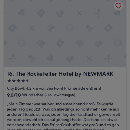
The Rockefeller Hotel by NEWMARK
e
t
l
r
o
,
w
t
s
e
h
c
g
a
h
z
t
ö
u
.
n
m
I
e
Z
f
s
i
y
,
m
o
n
m
u
e
e
l
u
r
i
The Rockefeller Hotel by NEWMARK
16. The Rockefeller Hotel by NEWMARK
e
.
k
s
A
4.5-
e
H
b
t
Sterne-
City Bowl, 4,2 km von Sea Point Promenade entfernt
o
e
h
Unterkunft
t
9.0
r
9,0/10
Wunderbar
(246 Bewertungen)
e
e
von
s
s
„
„Mein Zimmer war sauber und ausreichend groß. Es wurde
l
10,
e
m
M
jeden Tag geputzt. Was ich allerdings so nicht mehr kenne aus
,
Wunderbar,
h
e
e
anderen Hotels ist, dass jeden Tag die Handtücher gewechselt
l
(246
r
l
i
werden, obwohl ich sie aufgehängt hatte. Das fand ich etwas
e
Bewertungen)
n
l
n
verschwenderisch. Das Frühstücksbuffet war groß und es gab
i
a
o
Z