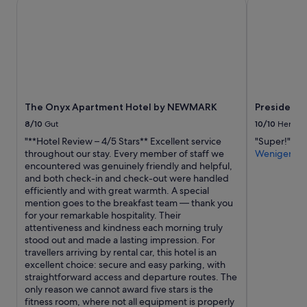
The Onyx Apartment Hotel by NEWMARK
President H
e
f
a
,
Preise
r
f
n
o
und
t
e
d
b
Verfügbarkeiten
w
e
m
w
können
e
a
a
o
sich
r
n
k
h
ändern.
d
d
e
l
Es
e
m
s
i
können
n
o
y
c
The Onyx Apartment Hotel by NEWMARK
President 
zusätzliche
.
r
o
h
Bedingungen
D
8/10
Gut
10/10
Hervor
n
u
s
gelten.
i
i
"**Hotel Review – 4/5 Stars** Excellent service
"Super!"
f
i
e
n
throughout our stay. Every member of staff we
Weniger
e
e
s
g
encountered was genuinely friendly and helpful,
e
a
i
e
and both check-in and check-out were handled
l
u
n
a
efficiently and with great warmth. A special
l
f
d
t
mention goes to the breakfast team — thank you
i
g
n
s
for your remarkable hospitality. Their
k
e
i
w
attentiveness and kindness each morning truly
e
h
c
i
stood out and made a lasting impression. For
y
ä
h
t
travellers arriving by rental car, this hotel is an
o
n
t
h
excellent choice: secure and easy parking, with
u
g
d
a
straightforward access and departure routes. The
a
t
i
f
only reason we cannot award five stars is the
r
h
c
e
fitness room, where not all equipment is properly
e
a