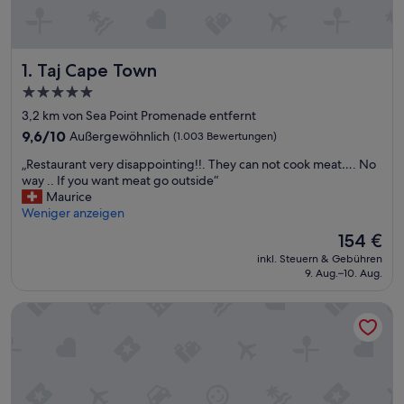
Taj Cape Town
1. Taj Cape Town
5.0-
Sterne-
3,2 km von Sea Point Promenade entfernt
Unterkunft
9.6
9,6/10
Außergewöhnlich
(1.003 Bewertungen)
von
„
„Restaurant very disappointing!!. They can not cook meat…. No
10,
R
way .. If you want meat go outside“
Außergewöhnlich,
e
Maurice
(1.003
s
Weniger anzeigen
Bewertungen)
t
Der
154 €
a
Preis
inkl. Steuern & Gebühren
u
beträgt
9. Aug.–10. Aug.
r
154 €
a
Radisson RED V&A Waterfront, Cape Town
n
t
v
e
r
y