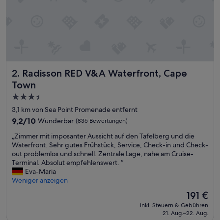
d
i
s
a
p
p
o
i
Radisson RED V&A Waterfront, Cape Town
2. Radisson RED V&A Waterfront, Cape
n
t
Town
i
3.5-
n
Sterne-
g
3,1 km von Sea Point Promenade entfernt
!
Unterkunft
9.2
9,2/10
Wunderbar
(835 Bewertungen)
!
von
.
„
„Zimmer mit imposanter Aussicht auf den Tafelberg und die
10,
T
Z
Waterfront. Sehr gutes Frühstück, Service, Check-in und Check-
Wunderbar,
h
i
out problemlos und schnell. Zentrale Lage, nahe am Cruise-
(835
e
m
Terminal. Absolut empfehlenswert. “
Bewertungen)
y
m
Eva-Maria
c
e
Weniger anzeigen
a
r
Der
191 €
n
m
Preis
n
inkl. Steuern & Gebühren
i
beträgt
o
21. Aug.–22. Aug.
t