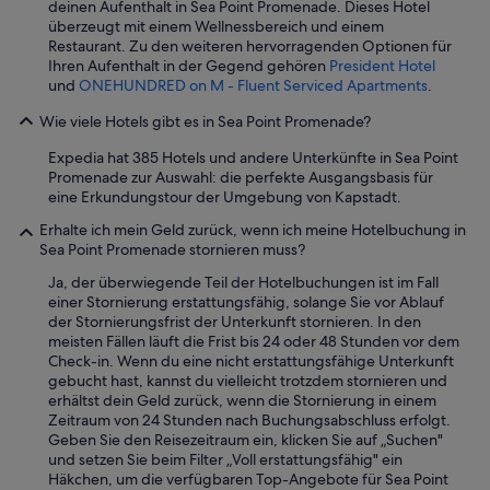
deinen Aufenthalt in Sea Point Promenade. Dieses Hotel
t
w
überzeugt mit einem Wellnessbereich und einem
h
e
Restaurant. Zu den weiteren hervorragenden Optionen für
e
n
Ihren Aufenthalt in der Gegend gehören
President Hotel
c
d
und
ONEHUNDRED on M - Fluent Serviced Apartments
.
i
e
t
r
Wie viele Hotels gibt es in Sea Point Promenade?
y
i
.
s
Expedia hat 385 Hotels und andere Unterkünfte in Sea Point
“
c
Promenade zur Auswahl: die perfekte Ausgangsbasis für
h
eine Erkundungstour der Umgebung von Kapstadt.
.
Erhalte ich mein Geld zurück, wenn ich meine Hotelbuchung in
D
Sea Point Promenade stornieren muss?
a
s
Ja, der überwiegende Teil der Hotelbuchungen ist im Fall
F
einer Stornierung erstattungsfähig, solange Sie vor Ablauf
r
der Stornierungsfrist der Unterkunft stornieren. In den
ü
meisten Fällen läuft die Frist bis 24 oder 48 Stunden vor dem
h
Check-in. Wenn du eine nicht erstattungsfähige Unterkunft
s
gebucht hast, kannst du vielleicht trotzdem stornieren und
t
erhältst dein Geld zurück, wenn die Stornierung in einem
ü
Zeitraum von 24 Stunden nach Buchungsabschluss erfolgt.
c
Geben Sie den Reisezeitraum ein, klicken Sie auf „Suchen"
k
und setzen Sie beim Filter „Voll erstattungsfähig" ein
s
Häkchen, um die verfügbaren Top-Angebote für Sea Point
b