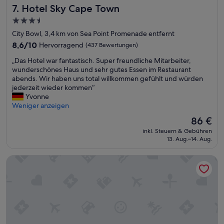
l
s
Hotel Sky Cape Town
7. Hotel Sky Cape Town
e
m
L
3.5-
o
a
Sterne-
o
City Bowl, 3,4 km von Sea Point Promenade entfernt
g
t
Unterkunft
8.6
8,6/10
Hervorragend
e
(437 Bewertungen)
h
von
,
p
„
„Das Hotel war fantastisch. Super freundliche Mitarbeiter,
10,
n
r
D
wunderschönes Haus und sehr gutes Essen im Restaurant
Hervorragend,
a
o
a
abends. Wir haben uns total willkommen gefühlt und würden
(437
h
c
s
jederzeit wieder kommen“
Bewertungen)
e
e
H
Yvonne
a
s
o
Weniger anzeigen
m
s
t
C
Der
86 €
e
e
r
Preis
s
inkl. Steuern & Gebühren
l
u
beträgt
13. Aug.–14. Aug.
.
w
i
86 €
“
a
s
President Hotel
r
e
f
-
a
T
n
e
t
r
a
m
s
i
t