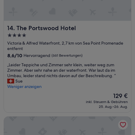
A
s
f
o
r
The Portswood Hotel
14. The Portswood Hotel
t
h
4.0-
e
Sterne-
Victoria & Alfred Waterfront, 2,7 km von Sea Point Promenade
p
Unterkunft
entfernt
l
8.6
8,6/10
Hervorragend
a
(661 Bewertungen)
von
c
„
„Leider Teppiche und Zimmer sehr klein, weiter weg zum
10,
e
L
Zimmer. Aber sehr nahe an der waterfront. War laut da im
Hervorragend,
b
e
Umbau, leider stand nichts davon auf der Beschreibung. “
(661
e
i
Sue
Bewertungen)
i
d
Weniger anzeigen
n
e
g
Der
129 €
r
l
Preis
inkl. Steuern & Gebühren
T
i
beträgt
25. Aug.–26. Aug.
e
s
129 €
p
t
Canopy By Hilton Cape Town Longkloof
p
e
i
d
c
a