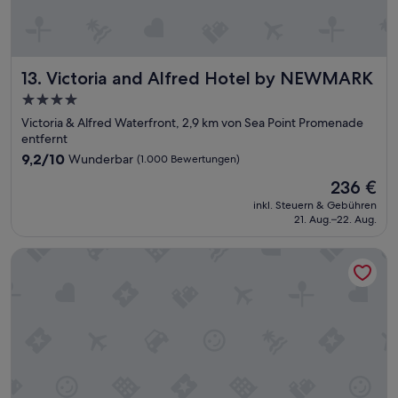
k
“
i
s
C
T
Victoria and Alfred Hotel by NEWMARK
13. Victoria and Alfred Hotel by NEWMARK
i
s
4.0-
t
Sterne-
Victoria & Alfred Waterfront, 2,9 km von Sea Point Promenade
h
Unterkunft
entfernt
e
9.2
9,2/10
Wunderbar
(1.000 Bewertungen)
w
von
a
Der
236 €
10,
y
Preis
Wunderbar,
inkl. Steuern & Gebühren
t
beträgt
21. Aug.–22. Aug.
(1.000
o
236 €
Bewertungen)
g
The Portswood Hotel
o
a
t
n
i
g
h
t
.