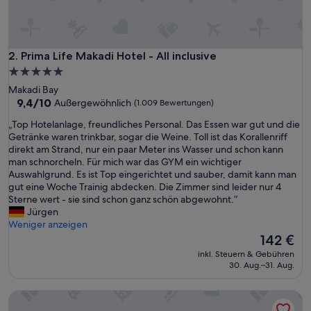
Prima Life Makadi Hotel - All inclusive
2. Prima Life Makadi Hotel - All inclusive
5.0-
Sterne-
Makadi Bay
Unterkunft
9.4
9,4/10
Außergewöhnlich
(1.009 Bewertungen)
von
„
„Top Hotelanlage, freundliches Personal. Das Essen war gut und die
10,
T
Getränke waren trinkbar, sogar die Weine. Toll ist das Korallenriff
Außergewöhnlich,
o
direkt am Strand, nur ein paar Meter ins Wasser und schon kann
(1.009
p
man schnorcheln. Für mich war das GYM ein wichtiger
Bewertungen)
H
Auswahlgrund. Es ist Top eingerichtet und sauber, damit kann man
o
gut eine Woche Trainig abdecken. Die Zimmer sind leider nur 4
t
Sterne wert - sie sind schon ganz schön abgewohnt.“
e
Jürgen
l
Weniger anzeigen
a
Der
142 €
n
Preis
inkl. Steuern & Gebühren
l
beträgt
30. Aug.–31. Aug.
a
142 €
g
The Chedi El Gouna
e