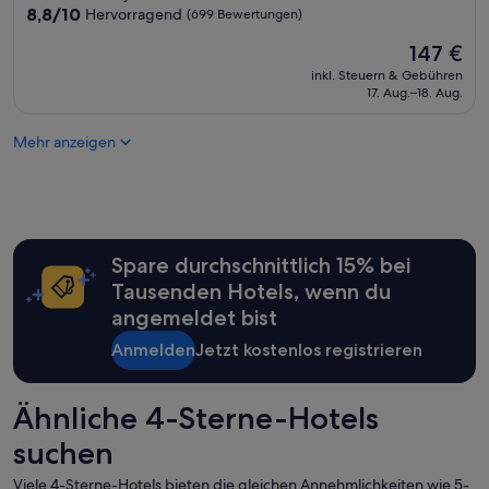
w
Unterkunft
8.8
8,8/10
Hervorragend
(699 Bewertungen)
a
a
von
u
r
Der
147 €
10,
b
e
Preis
Hervorragend,
u
inkl. Steuern & Gebühren
n
beträgt
(699
17. Aug.–18. Aug.
n
t
147 €
Bewertungen)
d
r
k
i
Mehr anzeigen
ö
n
n
k
n
b
e
a
n
r
T
,
Spare durchschnittlich 15% bei
h
s
Tausenden Hotels, wenn du
e
o
C
angemeldet bist
g
h
a
Anmelden
Jetzt kostenlos registrieren
e
r
d
d
i
i
u
Ähnliche 4-Sterne-Hotels
e
n
W
suchen
e
e
i
i
Viele 4-Sterne-Hotels bieten die gleichen Annehmlichkeiten wie 5-
n