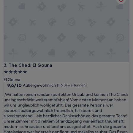
,
f
r
e
u
n
d
l
i
c
h
e
s
The Chedi El Gouna
3. The Chedi El Gouna
P
5.0-
e
Sterne-
El Gouna
r
Unterkunft
9.6
9,6/10
Außergewöhnlich
(116 Bewertungen)
s
von
o
„
„Wir hatten einen rundum perfekten Urlaub und können The Chedi
10,
n
W
uneingeschränkt weiterempfehlen! Vom ersten Moment an haben
Außergewöhnlich,
a
i
wir uns unglaublich wohlgefühlt. Das gesamte Personal war
(116
l
r
jederzeit außergewöhnlich freundlich, hilfsbereit und
Bewertungen)
.
h
zuvorkommend – ein herzliches Dankeschön an das gesamte Team!
D
a
Unser Zimmer mit direktem Strandzugang war einfach traumhaft:
a
t
modern, sehr sauber und bestens ausgestattet. Auch die gesamte
s
t
Hotelanlage war jederzeit gepflegt und makellos sauber. Das Essen