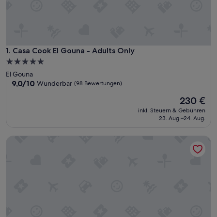
Casa Cook El Gouna - Adults Only
1. Casa Cook El Gouna - Adults Only
5.0-
Sterne-
El Gouna
Unterkunft
9.0
9,0/10
Wunderbar
(98 Bewertungen)
von
Der
230 €
10,
Preis
Wunderbar,
inkl. Steuern & Gebühren
beträgt
(98
23. Aug.–24. Aug.
230 €
Bewertungen)
Prima Life Makadi Hotel - All inclusive