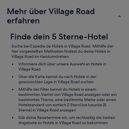
l
n
t
m
Mehr über Village Road
.
a
D
erfahren
n
a
s
s
c
g
Finde dein 5 Sterne-Hotel
h
e
n
s
o
Suche bei Expedia.de Hotels in Village Road. Mithilfe der
a
r
hier vorgestellten Methoden findest du deine Hotels in
m
c
Village Road im Handumdrehen:
t
h
e
Informiere dich über unsere Auswahl an Hotels in
e
P
Village Road
l
e
n
Über die Karte kannst du nach Hotels in der
r
.
gewünschten Lage in Village Road suchen
s
F
Mithilfe der Filter kannst du Hotels in einem
o
ü
bestimmten Viertel von Village Road anzeigen oder ein
n
r
bestimmtes Thema, eine bestimmte Marke oder einen
a
m
Hotelstandard von einfach (1 Stern) bis luxuriös (5
l
i
Sterne) in Village Road anzeigen
w
c
a
h
Gib deine Reisetermine ein, um rechtzeitig die besten
r
w
Angebote zu Hotels in Village Road zu bekommen
j
a