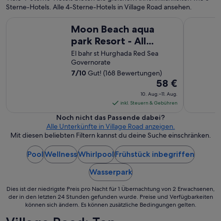
n
Sterne-Hotels. Alle 4-Sterne-Hotels in Village Road ansehen.
g
e
e
.
Moon Beach aqua park Resort - All inclusive
Cook's Clu
s
Moon Beach aqua
T
c
o
park Resort - All
h
l
inclusive
r
El bahr st Hurghada Red Sea
l
ä
Governorate
i
n
7
/
10
Gut! (168 Bewertungen)
s
k
Der
58 €
t
t
d
Preis
10. Aug.–11. Aug.
w
a
beträgt
inkl. Steuern & Gebühren
e
s
58 €
i
Noch nicht das Passende dabei?
K
pro
t
Alle Unterkünfte in Village Road anzeigen.
o
e
Nacht
Mit diesen beliebten Filtern kannst du deine Suche einschränken.
r
r
vom
a
e
l
Pool
Wellness
Whirlpool
Frühstück inbegriffen
10.
m
l
Aug.
p
e
Wasserpark
bis
f
n
zum
e
r
Dies ist der niedrigste Preis pro Nacht für 1 Übernachtung von 2 Erwachsenen,
h
11.
der in den letzten 24 Stunden gefunden wurde. Preise und Verfügbarkeiten
i
l
können sich ändern. Es können zusätzliche Bedingungen gelten.
Aug.
f
e
f