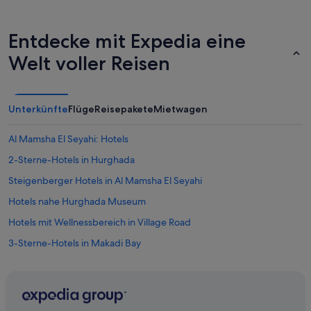
e
r
d
d
e
a
Entdecke mit Expedia eine
r
s
z
Welt voller Reisen
G
e
Y
i
M
t
e
a
Unterkünfte
Flüge
Reisepakete
Mietwagen
i
u
n
ß
w
Al Mamsha El Seyahi: Hotels
e
i
r
c
2-Sterne-Hotels in Hurghada
g
h
e
Steigenberger Hotels in Al Mamsha El Seyahi
t
w
i
Hotels nahe Hurghada Museum
ö
g
h
e
Hotels mit Wellnessbereich in Village Road
n
r
l
3-Sterne-Hotels in Makadi Bay
A
i
u
5-Sterne-Hotels in Dahar
c
s
h
w
4-Sterne-Hotels in Village Road
f
a
r
5-Sterne-Hotels in Al Mamsha El Seyahi
h