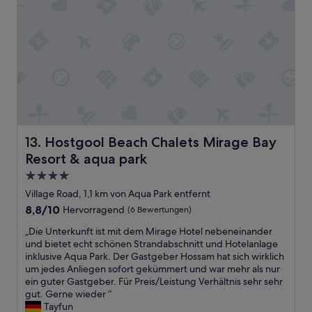
e
T
o
g
O
w
r
P
s
o
.
a
ß
S
t
e
o
a
E
w
l
n
a
l
t
s
.
t
h
W
ä
a
h
Hostgool Beach Chalets Mirage Bay Resort & aqua park
u
13. Hostgool Beach Chalets Mirage Bay
b
e
s
e
n
Resort & aqua park
c
i
I
4.0-
h
c
a
u
Sterne-
h
Village Road, 1,1 km von Aqua Park entfernt
s
n
Unterkunft
n
k
8.8
8,8/10
Hervorragend
(6 Bewertungen)
g
o
e
von
u
c
„
„Die Unterkunft ist mit dem Mirage Hotel nebeneinander
d
10,
n
h
D
und bietet echt schönen Strandabschnitt und Hotelanlage
a
Hervorragend,
d
n
i
inklusive Aqua Park. Der Gastgeber Hossam hat sich wirklich
b
(6
g
i
e
um jedes Anliegen sofort gekümmert und war mehr als nur
o
Bewertungen)
e
c
U
ein guter Gastgeber. Für Preis/Leistung Verhältnis sehr sehr
u
h
h
n
gut. Gerne wieder “
t
ö
t
t
Tayfun
p