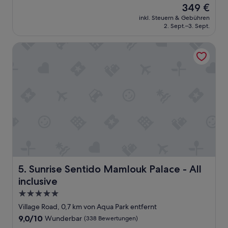
f
Der
349 €
10,
o
Preis
Hervorragend,
inkl. Steuern & Gebühren
o
beträgt
2. Sept.–3. Sept.
(740
d
349 €
Bewertungen)
w
Sunrise Sentido Mamlouk Palace - All inclusive
a
s
n
i
c
e
,
a
n
d
t
h
e
Sunrise Sentido Mamlouk Palace - All inclusive
5. Sunrise Sentido Mamlouk Palace - All
s
t
inclusive
a
5.0-
f
Sterne-
f
Village Road, 0,7 km von Aqua Park entfernt
Unterkunft
w
9.0
9,0/10
Wunderbar
(338 Bewertungen)
e
von