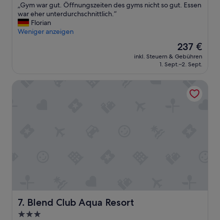
„
„Gym war gut. Öffnungszeiten des gyms nicht so gut. Essen
n
10,
G
war eher unterdurchschnittlich.“
i
Hervorragend,
y
Florian
m
(277
m
Weniger anzeigen
a
Bewertungen)
w
t
Der
237 €
a
i
Preis
inkl. Steuern & Gebühren
r
o
beträgt
1. Sept.–2. Sept.
g
n
237 €
u
t
Blend Club Aqua Resort
t
e
.
a
Ö
m
f
w
f
a
n
s
u
a
n
l
g
s
s
o
z
v
e
e
i
r
t
Blend Club Aqua Resort
y
7. Blend Club Aqua Resort
e
e
3.0-
n
n