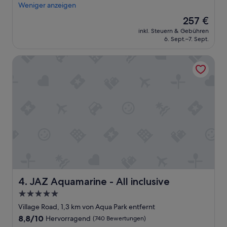
o
l
Weniger anzeigen
gut,
o
l
(273
Der
257 €
d
e
Bewertungen)
Preis
.
inkl. Steuern & Gebühren
s
beträgt
6. Sept.–7. Sept.
T
w
257 €
h
a
e
JAZ Aquamarine - All inclusive
r
r
t
o
o
o
l
m
l
s
“
w
e
r
e
c
l
e
a
JAZ Aquamarine - All inclusive
4. JAZ Aquamarine - All inclusive
n
5.0-
,
t
Sterne-
Village Road, 1,3 km von Aqua Park entfernt
h
Unterkunft
8.8
8,8/10
Hervorragend
(740 Bewertungen)
e
von