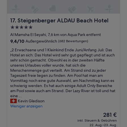
t
n
t
u
s
d
u
a
w
.
n
P
h
D
Steigenberger ALDAU Beach Hotel
d
17. Steigenberger ALDAU Beach Hotel
a
o
i
d
r
5.0-
e
i
k
.
Sterne-
T
Al Mamsha El Seyahi, 7,6 km von Aqua Park entfernt
e
.
.
Unterkunft
o
G
D
9.4
9,4/10
.
Außergewöhnlich
(682 Bewertungen)
i
e
e
von
l
„
„2 Erwachsene und 1 Kleinkind Ende Juni/Anfang Juli: Das
t
r
10,
e
2
Hotel an sich: Das Hotel wird sehr gut gepflegt und ist auch
r
G
Außergewöhnlich,
t
E
sehr schön gemacht. Obwohl es in der zweiten Hälfte
ä
a
(682
t
r
unseres Urlaubes voller wurde, hat sich die
n
s
Bewertungen)
e
w
Menschenmenge gut verteilt. Am Strand sind zu jeder
k
t
u
a
Tageszeit freie liegen zu finden. Am Pool hat man am
e
g
n
c
Vormittag noch eine gute Auswahl, am Nachmittag kann es
w
e
d
h
schwierig werden. Es hat auch einige Adult Only Bereiche
a
b
d
s
am Pool sowie auch am Strand. Der Lazy River ist toll und hat
r
e
i
e
eine ...
e
r
e
n
Kevin Gledison
n
H
S
e
Weniger anzeigen
t
o
p
u
r
s
Der
281 €
ü
n
i
s
Preis
inkl. Steuern & Gebühren
l
d
n
a
beträgt
22. Aug.–23. Aug.
e
1
k