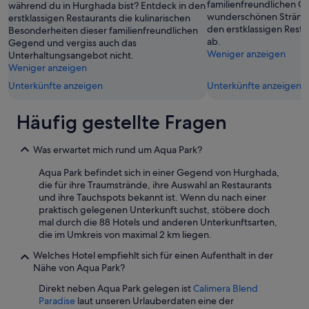
familienfreundlichen 
p
u
während du in Hurghada bist? Entdeck in den
n
i
wunderschönen Strände
f
n
erstklassigen Restaurants die kulinarischen
w
e
den erstklassigen Rest
l
s
Besonderheiten dieser familienfreundlichen
i
d
ab.
e
e
Gegend und vergiss auch das
c
e
Weniger anzeigen
g
r
Unterhaltungsangebot nicht.
h
r
t
e
Weniger anzeigen
t
“
.
s
i
Unterkünfte anzeigen
Unterkünfte anzeigen
B
U
g
e
r
e
Häufig gestellte Fragen
s
l
r
o
a
A
n
u
u
Was erwartet mich rund um Aqua Park?
d
b
s
e
e
w
Aqua Park befindet sich in einer Gegend von Hurghada,
r
s
a
die für ihre Traumstrände, ihre Auswahl an Restaurants
s
v
h
und ihre Tauchspots bekannt ist. Wenn du nach einer
e
o
l
praktisch gelegenen Unterkunft suchst, stöbere doch
n
l
g
mal durch die 88 Hotels und anderen Unterkunftsarten,
t
l
r
die im Umkreis von maximal 2 km liegen.
t
e
u
ä
r
n
Welches Hotel empfiehlt sich für einen Aufenthalt in der
u
w
d
Nähe von Aqua Park?
s
u
.
Direkt neben Aqua Park gelegen ist
Calimera Blend
c
r
E
Paradise
laut unseren Urlauberdaten eine der
h
d
s