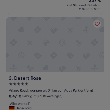
237 €
h
Preis
inkl. Steuern & Gebühren
o
beträgt
2. Sept.–3. Sept.
t
237 €
e
Desert Rose
l
e
x
p
e
r
i
e
n
c
e
w
a
s
Desert Rose
3. Desert Rose
r
5.0-
e
Sterne-
a
Village Road, weniger als 0,1 km von Aqua Park entfernt
l
Unterkunft
8.4
8,4/10
Sehr gut
(273 Bewertungen)
l
von
y
„
„Alles war toll“
10,
g
A
Hans-Jörg
Sehr