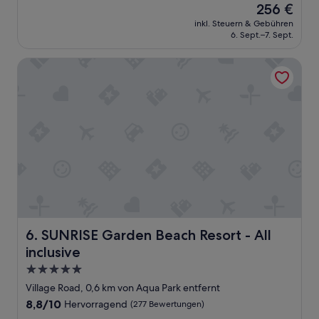
Der
256 €
r
10,
Preis
e
Wunderbar,
inkl. Steuern & Gebühren
beträgt
f
6. Sept.–7. Sept.
(338
256 €
r
Bewertungen)
i
SUNRISE Garden Beach Resort - All inclusive
e
n
d
l
y
a
n
d
h
e
l
p
f
SUNRISE Garden Beach Resort - All inclusive
6. SUNRISE Garden Beach Resort - All
u
inclusive
l
.
5.0-
T
Sterne-
Village Road, 0,6 km von Aqua Park entfernt
h
Unterkunft
e
8.8
8,8/10
Hervorragend
(277 Bewertungen)
a
von