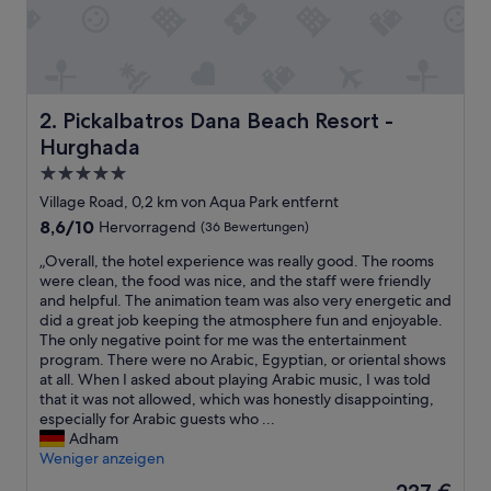
Pickalbatros Dana Beach Resort - Hurghada
2. Pickalbatros Dana Beach Resort -
Hurghada
5.0-
Sterne-
Village Road, 0,2 km von Aqua Park entfernt
Unterkunft
8.6
8,6/10
Hervorragend
(36 Bewertungen)
von
„
„Overall, the hotel experience was really good. The rooms
10,
O
were clean, the food was nice, and the staff were friendly
Hervorragend,
v
and helpful. The animation team was also very energetic and
(36
e
did a great job keeping the atmosphere fun and enjoyable.
Bewertungen)
r
The only negative point for me was the entertainment
a
program. There were no Arabic, Egyptian, or oriental shows
l
at all. When I asked about playing Arabic music, I was told
l
that it was not allowed, which was honestly disappointing,
,
especially for Arabic guests who ...
t
Adham
h
Weniger anzeigen
e
Der