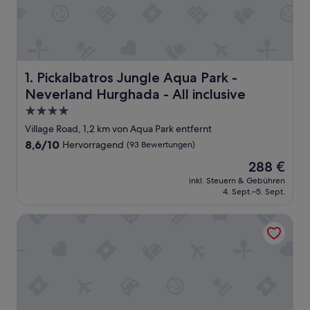
Pickalbatros Jungle Aqua Park - Neverland Hurghada - All
1. Pickalbatros Jungle Aqua Park -
Neverland Hurghada - All inclusive
4.0-
Sterne-
Village Road, 1,2 km von Aqua Park entfernt
Unterkunft
8.6
8,6/10
Hervorragend
(93 Bewertungen)
von
Der
288 €
10,
Preis
Hervorragend,
inkl. Steuern & Gebühren
beträgt
4. Sept.–5. Sept.
(93
288 €
Bewertungen)
Pickalbatros Dana Beach Resort - Hurghada