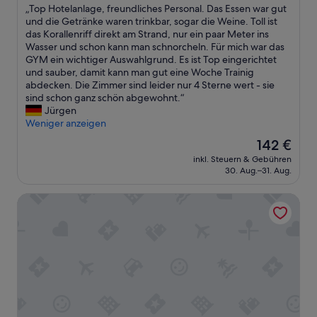
a
„
„Top Hotelanlage, freundliches Personal. Das Essen war gut
c
h
10,
c
T
und die Getränke waren trinkbar, sogar die Weine. Toll ist
h
w
Außergewöhnlich,
h
o
das Korallenriff direkt am Strand, nur ein paar Meter ins
t
a
(1.004
t
p
Wasser und schon kann man schnorcheln. Für mich war das
s
s
Bewertungen)
h
H
GYM ein wichtiger Auswahlgrund. Es ist Top eingerichtet
c
h
a
o
und sauber, damit kann man gut eine Woche Trainig
h
o
b
t
abdecken. Die Zimmer sind leider nur 4 Sterne wert - sie
ö
n
e
e
sind schon ganz schön abgewohnt.“
n
e
n
l
Jürgen
e
s
.
a
Weniger anzeigen
n
t
D
n
S
l
Der
142 €
i
l
t
y
Preis
e
inkl. Steuern & Gebühren
a
r
d
beträgt
30. Aug.–31. Aug.
Z
g
a
i
142 €
i
e
n
s
m
Pickalbatros Palace Hurghada - All inclusive
,
d
a
m
f
a
p
e
r
b
p
r
e
s
o
w
u
c
i
a
n
h
n
r
d
n
t
e
l
i
i
n
i
t
n
i
c
t
g