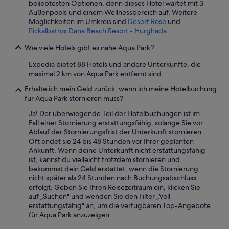
beliebtesten Optionen, denn dieses Hotel wartet mit 3
e
e
i
Außenpools und einem Wellnessbereich auf. Weitere
n
,
s
Möglichkeiten im Umkreis sind
Desert Rose
und
d
h
t
Pickalbatros Dana Beach Resort - Hurghada
.
w
a
T
a
t
o
Wie viele Hotels gibt es nahe Aqua Park?
r
s
p
d
i
e
Expedia bietet 88 Hotels und andere Unterkünfte, die
a
c
i
maximal 2 km von Aqua Park entfernt sind.
s
h
n
E
d
g
Erhalte ich mein Geld zurück, wenn ich meine Hotelbuchung
s
i
e
für Aqua Park stornieren muss?
s
e
r
Ja! Der überwiegende Teil der Hotelbuchungen ist im
e
M
i
Fall einer Stornierung erstattungsfähig, solange Sie vor
n
e
c
Ablauf der Stornierungsfrist der Unterkunft stornieren.
.
n
h
Oft endet sie 24 bis 48 Stunden vor Ihrer geplanten
D
s
t
Ankunft. Wenn deine Unterkunft nicht erstattungsfähig
i
c
e
ist, kannst du vielleicht trotzdem stornieren und
e
h
t
bekommst dein Geld erstattet, wenn die Stornierung
A
e
u
nicht später als 24 Stunden nach Buchungsabschluss
u
n
n
erfolgt. Geben Sie Ihren Reisezeitraum ein, klicken Sie
s
m
d
auf „Suchen" und wenden Sie den Filter „Voll
w
e
s
erstattungsfähig" an, um die verfügbaren Top-Angebote
a
n
a
für Aqua Park anzuzeigen.
h
g
u
l
e
b