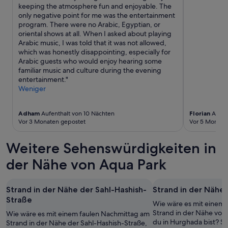
h
b
r
h
keeping the atmosphere fun and enjoyable. The
a
w
c
ä
only negative point for me was the entertainment
l
o
h
l
program. There were no Arabic, Egyptian, or
u
h
e
t
oriental shows at all. When I asked about playing
n
l
l
n
Arabic music, I was told that it was not allowed,
d
e
n
i
which was honestly disappointing, especially for
d
s
.
s
Arabic guests who would enjoy hearing some
a
i
F
s
familiar music and culture during the evening
s
n
ü
e
entertainment."
Z
d
r
h
Weniger
i
e
m
r
m
r
i
s
m
z
c
Adham
Aufenthalt von 10 Nächten
Florian
Aufent
e
e
w
Vor 3 Monaten gepostet
Vor 5 Monate
h
h
r
e
w
r
w
i
a
g
Weitere Sehenswürdigkeiten in
i
t
r
u
r
e
d
der Nähe von Aqua Park
t
k
n
a
.
t
H
s
G
e
ä
G
e
Strand in der Nähe der Sahl-Hashish-
Strand in der Nähe
u
l
Y
r
Straße
Wie wäre es mit einem 
n
f
M
n
Strand in der Nähe von
g
t
Wie wäre es mit einem faulen Nachmittag am
e
e
du in Hurghada bist? Sc
e
e
Strand in der Nähe der Sahl-Hashish-Straße,
i
w