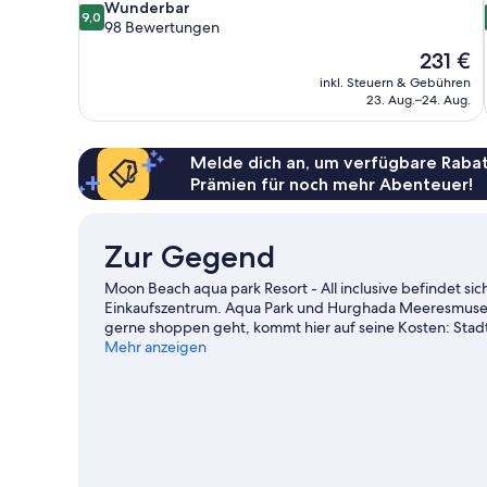
9.0
Wunderbar
9,0
von
98 Bewertungen
10,
Der
231 €
Wunderbar,
Preis
inkl. Steuern & Gebühren
98
beträgt
23. Aug.–24. Aug.
Bewertungen
231 €
Melde dich an, um verfügbare Rabat
Prämien für noch mehr Abenteuer!
Zur Gegend
Moon Beach aqua park Resort - All inclusive befindet si
Einkaufszentrum. Aqua Park und Hurghada Meeresmuseu
gerne shoppen geht, kommt hier auf seine Kosten: Sta
pur beim Tauchen und beim Parasailing ganz in der Näh
Mehr anzeigen
Fallschirmspringen.
Zum Reiseführer für Hurghada
Weitere Resorts in Hurghada anzeigen