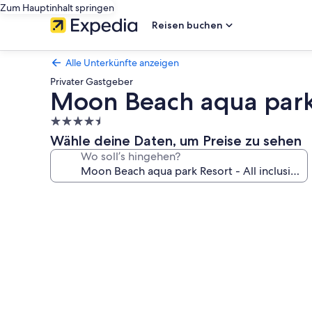
Zum Hauptinhalt springen
Reisen buchen
Alle Unterkünfte anzeigen
Privater Gastgeber
Moon Beach aqua park R
4.5-
Sterne-
Wähle deine Daten, um Preise zu sehen
Unterkunft
Wo soll’s hingehen?
Fotogalerie
von
Moon
Beach
aqua
park