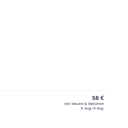
wendung
2 Außenpools, Cabañas (kostenlos), 
Der
58 €
aktuelle
inkl. Steuern & Gebühren
Preis
8. Aug.–9. Aug.
r
Privatstrand, Cabañas (kostenlos), Li
beträgt
58 €.