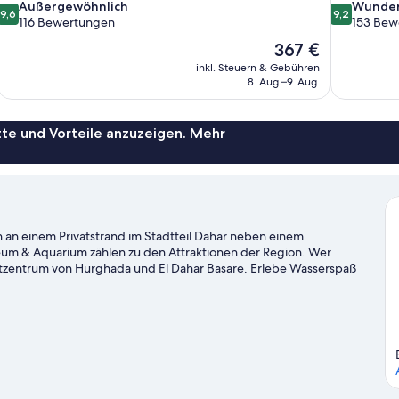
9.6
9.2
Außergewöhnlich
Wunder
9,6
9,2
von
von
116 Bewertungen
153 Bew
10,
10,
Der
367 €
Außergewöhnlich,
Wunderbar,
Preis
inkl. Steuern & Gebühren
116
153
beträgt
8. Aug.–9. Aug.
Bewertungen
Bewertung
367 €
te und Vorteile anzuzeigen. Mehr
ch an einem Privatstrand im Stadtteil Dahar neben einem
m & Aquarium zählen zu den Attraktionen der Region. Wer
dtzentrum von Hurghada und El Dahar Basare. Erlebe Wasserspaß
e oder genieße einfach die Natur beim Mountainbiken oder beim