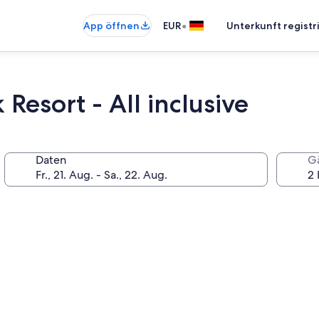
•
App öffnen
EUR
Unterkunft registr
esort - All inclusive
Daten
G