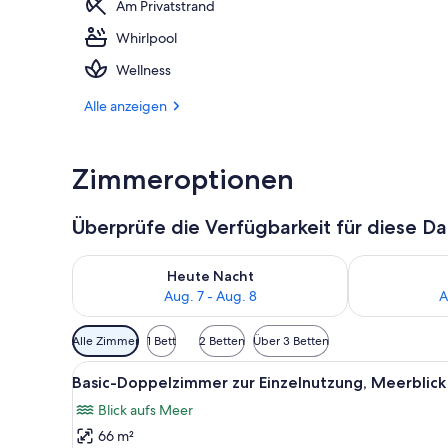
Am Privatstrand
Whirlpool
Wellness
Wellness
Alle anzeigen
Zimmeroptionen
Überprüfe die Verfügbarkeit für diese D
Überprüfe die Verfügbarkeit für heute Nacht, Aug. 7
Überprüfe die
Heute Nacht
Aug. 7 - Aug. 8
A
Verfügbare
Alle Zimmer
1 Bett
2 Betten
Über 3 Betten
Filter
Alle
Ein Balkon mit Meerblick, ein
für
14
Basic-Doppelzimmer zur Einzelnutzung, Meerblick
Fotos
Zimmer
Blick aufs Meer
für
66 m²
Basic-