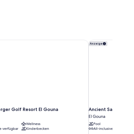
ger Golf Resort El Gouna
Ancient Sands Golf 
Anzeige
rger Golf Resort El Gouna
Ancient Sands Golf 
El Gouna
Wellness
Pool
ve verfügbar
Kinderbecken
All-inclusive verfügbar