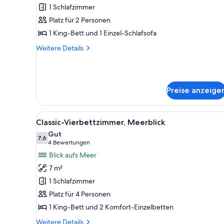
Doppelzimmer
1 Schlafzimmer
zur
Platz für 2 Personen
Einzelnutzung,
1 King-Bett und 1 Einzel-Schlafsofa
Meerblick
Weitere
Weitere Details
anzeigen
Details
für
Basic-
Doppelzimmer
Preise anzeige
zur
Einzelnutzung,
Meerblick
Alle
Ein Balkon mit Meerblick, ein
11
Classic-Vierbettzimmer, Meerblick
Fotos
Gut
für
7,6
7,6 von 10
(4
4 Bewertungen
Classic-
Bewertungen)
Blick aufs Meer
Vierbettzimmer,
7 m²
Meerblick
1 Schlafzimmer
anzeigen
Platz für 4 Personen
1 King-Bett und 2 Komfort-Einzelbetten
Weitere
Weitere Details