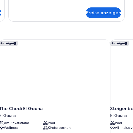
Familien-
Studiosuite
n
Preise anzeigen
The Chedi El Gouna
Steigenber
Anzeige
Anzeige
The Chedi El Gouna
Steigenbe
El Gouna
El Gouna
Am Privatstrand
Pool
Pool
Wellness
Kinderbecken
All-inclusi