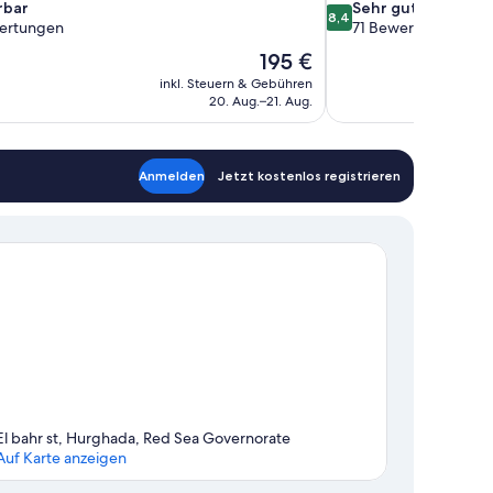
8.4
bar
Sehr gut
8,4
von
ertungen
71 Bewertungen
10,
Der
195 €
Sehr
Preis
inkl. Steuern & Gebühren
gut,
beträgt
20. Aug.–21. Aug.
en
71
195 €
Bewertungen
Anmelden
Jetzt kostenlos registrieren
El bahr st, Hurghada, Red Sea Governorate
Auf Karte anzeigen