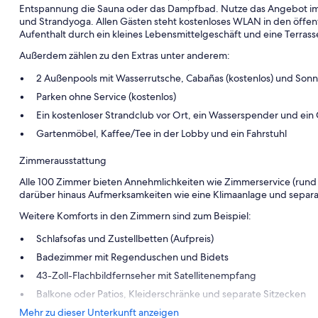
Entspannung die Sauna oder das Dampfbad. Nutze das Angebot im F
und Strandyoga. Allen Gästen steht kostenloses WLAN in den öffen
Aufenthalt durch ein kleines Lebensmittelgeschäft und eine Terrass
Außerdem zählen zu den Extras unter anderem:
2 Außenpools mit Wasserrutsche, Cabañas (kostenlos) und Son
Parken ohne Service (kostenlos)
Ein kostenloser Strandclub vor Ort, ein Wasserspender und ein
Gartenmöbel, Kaffee/Tee in der Lobby und ein Fahrstuhl
Zimmerausstattung
Alle 100 Zimmer bieten Annehmlichkeiten wie Zimmerservice (rund
darüber hinaus Aufmerksamkeiten wie eine Klimaanlage und separa
Weitere Komforts in den Zimmern sind zum Beispiel:
Schlafsofas und Zustellbetten (Aufpreis)
Badezimmer mit Regenduschen und Bidets
43-Zoll-Flachbildfernseher mit Satellitenempfang
Balkone oder Patios, Kleiderschränke und separate Sitzecken
Mehr zu dieser Unterkunft anzeigen