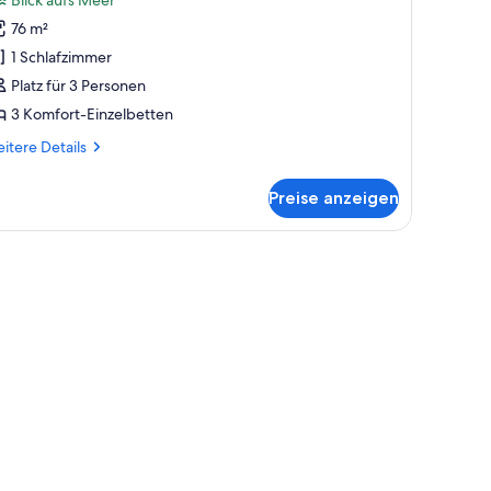
eerblick
76 m²
nzeigen
1 Schlafzimmer
Platz für 3 Personen
3 Komfort-Einzelbetten
itere
itere Details
tails
r
Preise anzeigen
eibettzimmer,
erblick
hlen und Sonnenschirmen.