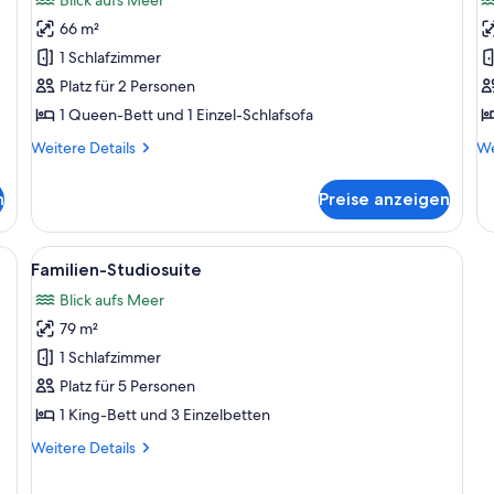
Doppel-
M
66 m²
oder
a
1 Schlafzimmer
-
Platz für 2 Personen
Zweibettzimmer,
1 Queen-Bett und 1 Einzel-Schlafsofa
Meerblick
anzeigen
Weitere
We
Weitere Details
We
Details
De
für
fü
n
Preise anzeigen
Classic-
Dr
Doppel-
Me
oder
er Sitzecke und einer entfernten Küste mit Gebäuden und einem Strand.
Alle
Eine Dachterrasse mit Pool, Liegestü
6
-
Familien-Studiosuite
Fotos
Zweibettzimmer,
Blick aufs Meer
Meerblick
für
79 m²
Familien-
Studiosuite
1 Schlafzimmer
anzeigen
Platz für 5 Personen
1 King-Bett und 3 Einzelbetten
Weitere
Weitere Details
Details
für