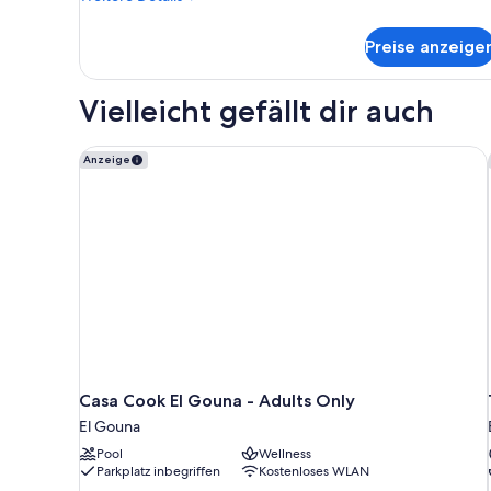
Details
für
Preise anzeige
Classic-
Vierbettzimmer,
Meerblick
Vielleicht gefällt dir auch
Casa Cook El Gouna - Adults Only
Anzeige
Casa Cook El Gouna - Adults Only
El Gouna
Pool
Wellness
Parkplatz inbegriffen
Kostenloses WLAN