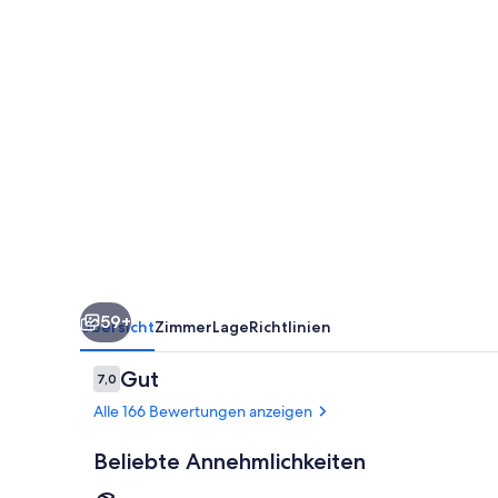
Resort
-
All
inclusive
59+
Übersicht
Zimmer
Lage
Richtlinien
Bewertungen
Gut
7,0
7,0 von 10.
Alle 166 Bewertungen anzeigen
Beliebte Annehmlichkeiten