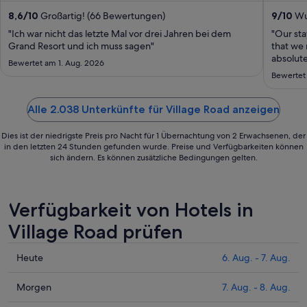
vom
16.
8,6
/
10
Großartig! (66 Bewertungen)
9
/
10
Wu
Aug.
"Ich war nicht das letzte Mal vor drei Jahren bei dem
"​Our st
bis
Grand Resort und ich muss sagen"
that we
zum
absolute
Bewertet am 1. Aug. 2026
would li
17.
Bewertet 
Relatio
Aug.
us feel 
Alle 2.038 Unterkünfte für Village Road anzeigen
Dies ist der niedrigste Preis pro Nacht für 1 Übernachtung von 2 Erwachsenen, der
in den letzten 24 Stunden gefunden wurde. Preise und Verfügbarkeiten können
sich ändern. Es können zusätzliche Bedingungen gelten.
Verfügbarkeit von Hotels in
Village Road prüfen
Prüfe
Heute
6. Aug. - 7. Aug.
die
Preise
Prüfe
Morgen
7. Aug. - 8. Aug.
für
die