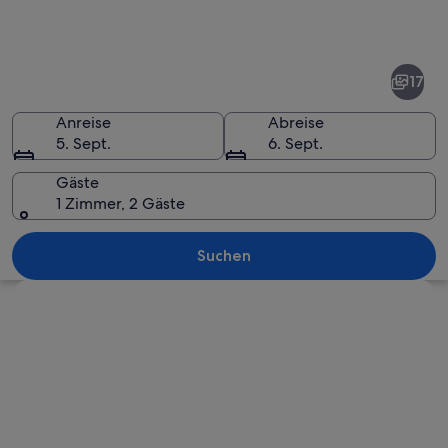
Fotos
von
Village
17
Road
Anreise
Abreise
5. Sept.
6. Sept.
Gäste
1 Zimmer, 2 Gäste
Ein weißes Gebäude mit Bögen und ei
Suchen
Karte erkunden