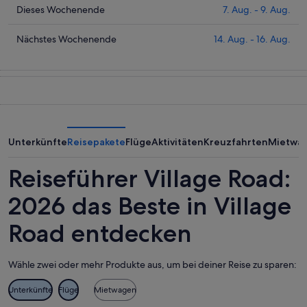
Village
Preise
Prüfe
Dieses Wochenende
7. Aug. - 9. Aug.
Road
für
die
heute
Village
Preise
Prüfe
Nächstes Wochenende
14. Aug. - 16. Aug.
Nacht,
Road
für
die
6.
morgen
Village
Preise
Aug.
Nacht,
Road
für
-
7.
dieses
Village
7.
Aug.
Wochenende,
Road
Aug.
-
7.
am
8.
Aug.
nächsten
Unterkünfte
Reisepakete
Flüge
Aktivitäten
Kreuzfahrten
Mietwa
Aug.
-
Wochenende,
9.
14.
Reiseführer Village Road:
Aug.
Aug.
-
2026 das Beste in Village
16.
Road entdecken
Aug.
Wähle zwei oder mehr Produkte aus, um bei deiner Reise zu sparen:
Unterkünfte
Flüge
Mietwagen