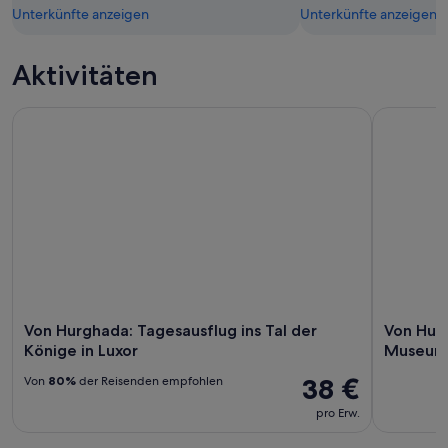
Unterkünfte anzeigen
Unterkünfte anzeigen
Aktivitäten
Von Hurghada: Tagesausflug ins Tal der Könige in Luxor
Von Hurgh
Von Hurghada: Tagesausflug ins Tal der
Von Hurg
Könige in Luxor
Museum 
38 €
Von
80%
der Reisenden empfohlen
pro Erw.