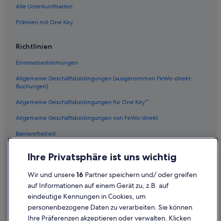
Alle Unterkunftsarten
Prämien mit One Key
Richtlinien
Einreisebestimmungen
Allgemeine Geschäftsbedingungen (ausgenommen FeWo-direkt-
Buchungen)
Allgemeine Geschäftsbedingungen für One Key™
Allgemeine Geschäftsbedingungen von FeWo-direkt
Barrierefreiheit
Datenschutz
Ihre Privatsphäre ist uns wichtig
Cookies
Wir und unsere
16
Partner speichern und/ oder greifen
Rechtliche Hinweise/Kontakt
auf Informationen auf einem Gerät zu, z.B. auf
eindeutige Kennungen in Cookies, um
Inhaltsrichtlinien und Melden von Inhalten
personenbezogene Daten zu verarbeiten. Sie können
Ihre Präferenzen akzeptieren oder verwalten. Klicken
Hilfe