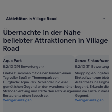
Aktivitäten in Village Road
Übernachte in der Nähe
beliebter Attraktionen in Village
Road
Aqua Park
Senzo Einkaufszen
8.2/10 (391 Bewertungen)
8.2/10 (111 Bewertunge
Erlebe zusammen mit deinen Kindern einen
Shopping-Tour gefällig
Tag voller Spaß im Themenpark von
Einkaufszentrum bietet
Hurghada: Aqua Park. Schlender in dieser
Aufenthalts in Hurghada
gemütlichen Gegend an den wunderschönen
begehrt. Erkunde die t
Stränden entlang und statte den erstklassigen
und die Küste in dieser
Restaurants einen Besuch ab.
Gegend.
Weniger anzeigen
Weniger anzeigen