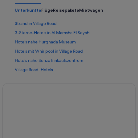
Unterkünfte
Flüge
Reisepakete
Mietwagen
Strand in Village Road
3-Sterne-Hotels in Al Mamsha El Seyahi
Hotels nahe Hurghada Museum
Hotels mit Whirlpool in Village Road
Hotels nahe Senzo Einkaufszentrum
Village Road: Hotels
Hotels mit Wellnessbereich in Village Road
Hotels nahe Hurghada Intl.
5-Sterne-Hotels in Al Mamsha El Seyahi
Hotels nahe Aqua Park
Sunrise Hotels in Al Mamsha El Seyahi
Steigenberger Hotels in Al Mamsha El Seyahi
5-Sterne-Hotels in Village Road