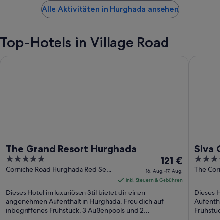
Alle Aktivitäten in Hurghada ansehen
Top-Hotels in Village Road
The Grand Resort Hurghada
Siva Gra
The Grand Resort Hurghada
Siva 
5
Der
4
121 €
out
Preis
out
Corniche Road Hurghada Red Sea
The Cor
16. Aug.–17. Aug.
Governorate
Governo
of
beträgt
of
inkl. Steuern & Gebühren
5
121 €
5
Dieses Hotel im luxuriösen Stil bietet dir einen
Dieses 
pro
angenehmen Aufenthalt in Hurghada. Freu dich auf
Aufentha
inbegriffenes Frühstück, 3 Außenpools und 2
Nacht
Frühstüc
Restaurants. Einige ...