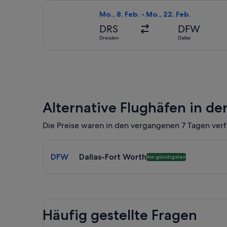
Flug mit United auswählen, Abflug Mo
Mo., 8. Feb. - Mo., 22. Feb.
DRS
DFW
Dresden
Dallas
Alternative Flughäfen in de
Die Preise waren in den vergangenen 7 Tagen verf
Wähle einen Flug nach Dallas-Fort Worth DFW. Güns
DFW
Dallas-Fort Worth
Am günstigsten
Häufig gestellte Fragen