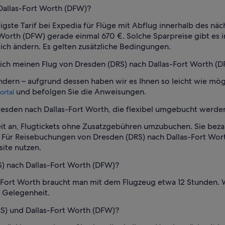
 Dallas-Fort Worth (DFW)?
ste Tarif bei Expedia für Flüge mit Abflug innerhalb des näch
Worth (DFW) gerade einmal 670 €. Solche Sparpreise gibt es im
sich ändern. Es gelten zusätzliche Bedingungen.
ch meinen Flug von Dresden (DRS) nach Dallas-Fort Worth (D
dern – aufgrund dessen haben wir es Ihnen so leicht wie mögl
und befolgen Sie die Anweisungen.
ortal
resden nach Dallas-Fort Worth, die flexibel umgebucht werd
eit an, Flugtickets ohne Zusatzgebühren umzubuchen. Sie beza
Für Reisebuchungen von Dresden (DRS) nach Dallas-Fort Worth
ite nutzen.
S) nach Dallas-Fort Worth (DFW)?
ort Worth braucht man mit dem Flugzeug etwa 12 Stunden. We
le Gelegenheit.
RS) und Dallas-Fort Worth (DFW)?