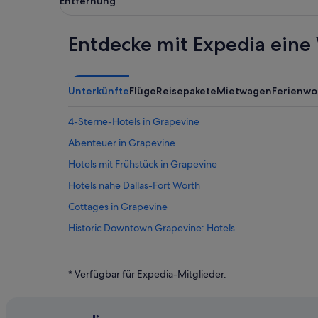
Entfernung
Entdecke mit Expedia eine 
Unterkünfte
Flüge
Reisepakete
Mietwagen
Ferienw
4-Sterne-Hotels in Grapevine
Abenteuer in Grapevine
Hotels mit Frühstück in Grapevine
Hotels nahe Dallas-Fort Worth
Cottages in Grapevine
Historic Downtown Grapevine: Hotels
Strand in Grapevine
Günstige in Grapevine
* Verfügbar für Expedia-Mitglieder.
Hotels mit Suiten in Grapevine
La Quinta Inn & Suites Hotels in Grapevine