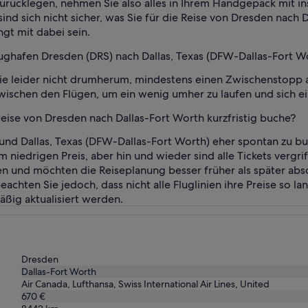
rücklegen, nehmen Sie also alles in Ihrem Handgepäck mit in
ind sich nicht sicher, was Sie für die Reise von Dresden nach
gt mit dabei sein.
lughafen Dresden (DRS) nach Dallas, Texas (DFW-Dallas-Fort W
Sie leider nicht drumherum, mindestens einen Zwischenstopp 
ischen den Flügen, um ein wenig umher zu laufen und sich ei
ise von Dresden nach Dallas-Fort Worth kurzfristig buche?
nd Dallas, Texas (DFW-Dallas-Fort Worth) eher spontan zu buc
iedrigen Preis, aber hin und wieder sind alle Tickets vergri
hen und möchten die Reiseplanung besser früher als später absc
eachten Sie jedoch, dass nicht alle Fluglinien ihre Preise so l
ßig aktualisiert werden.
Dresden
Dallas-Fort Worth
Air Canada, Lufthansa, Swiss International Air Lines, United
670 €