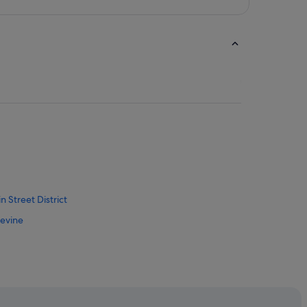
 Street District
pevine
Hotel & Convention Center