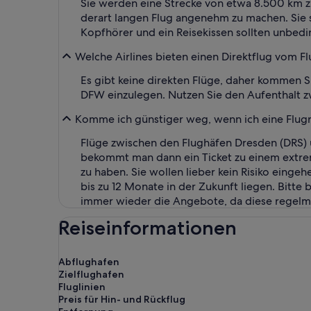
Sie werden eine Strecke von etwa 8.500 km zu
derart langen Flug angenehm zu machen. Sie s
Kopfhörer und ein Reisekissen sollten unbedin
Welche Airlines bieten einen Direktflug vom F
Es gibt keine direkten Flüge, daher kommen 
DFW einzulegen. Nutzen Sie den Aufenthalt zw
Komme ich günstiger weg, wenn ich eine Flugre
Flüge zwischen den Flughäfen Dresden (DRS) u
bekommt man dann ein Ticket zu einem extrem n
zu haben. Sie wollen lieber kein Risiko einge
bis zu 12 Monate in der Zukunft liegen. Bitte b
immer wieder die Angebote, da diese regelmä
Reiseinformationen
Abflughafen
Zielflughafen
Fluglinien
Preis für Hin- und Rückflug