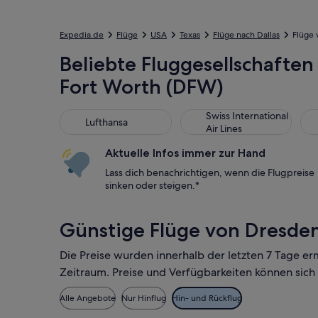
Expedia.de
Flüge
USA
Texas
Flüge nach Dallas
Flüge 
Beliebte Fluggesellschaften
Fort Worth (DFW)
Lufthansa
Swiss International Air Line
Uni
Swiss International
Lufthansa
Air Lines
Aktuelle Infos immer zur Hand
Lass dich benachrichtigen, wenn die Flugpreise
sinken oder steigen.*
Günstige Flüge von Dresden
Die Preise wurden innerhalb der letzten 7 Tage er
Zeitraum. Preise und Verfügbarkeiten können sich
Alle Angebote
Nur Hinflug
Hin- und Rückflug