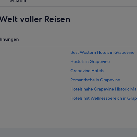
8442
km
Welt voller Reisen
ohnungen
Best Western Hotels in Grapevine
Hostels in Grapevine
Grapevine Hotels
Romantische in Grapevine
Hotels nahe Grapevine Historic Main
Hotels mit Wellnessbereich in Gra
Hotels nahe Gaylord Texan Resort 
Fairmont Hotels in Grapevine
Luxus in Grapevine
Red Roof Inn Hotels in Grapevine