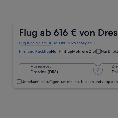
Flug ab 616 € von Dr
Wird
Flug für 616 € am Di., 13. Okt. 2026 anzeigen
in
Hin- und Rückflug
Nur Hinflug
Mehrere Ziele
Nur Direk
einem
neuen
Fenster
Abreiseort
Zie
geöffnet
Unterkunft hinzufügen, um mehr zu buchen und zu sparen