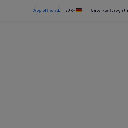
•
App öffnen
EUR
Unterkunft registr