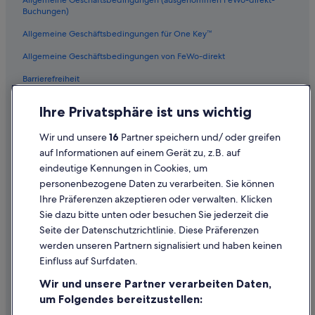
Allgemeine Geschäftsbedingungen (ausgenommen FeWo-direkt-
Buchungen)
Allgemeine Geschäftsbedingungen für One Key™
Allgemeine Geschäftsbedingungen von FeWo-direkt
Barrierefreiheit
Datenschutz
Ihre Privatsphäre ist uns wichtig
Cookies
Wir und unsere
16
Partner speichern und/ oder greifen
Rechtliche Hinweise/Kontakt
auf Informationen auf einem Gerät zu, z.B. auf
eindeutige Kennungen in Cookies, um
Inhaltsrichtlinien und Melden von Inhalten
personenbezogene Daten zu verarbeiten. Sie können
Ihre Präferenzen akzeptieren oder verwalten. Klicken
Hilfe
Sie dazu bitte unten oder besuchen Sie jederzeit die
Hilfe
Seite der Datenschutzrichtlinie. Diese Präferenzen
werden unseren Partnern signalisiert und haben keinen
Flug stornieren
Einfluss auf Surfdaten.
Hotel- oder Ferienunterkunftsbuchung stornieren
Wir und unsere Partner verarbeiten Daten,
Rückerstattungsdauer
um Folgendes bereitzustellen: