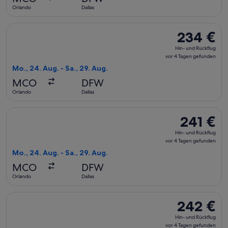
4 Tagen
Orlando
Dallas
gefunden
Flug mit American Airlines auswählen, Abflug Mo., 24. Aug. 
234 €
234 €
Hin-
Hin- und Rückflug
und
vor 4 Tagen gefunden
Rückflug,
Mo., 24. Aug. - Sa., 29. Aug.
vor
MCO
DFW
4 Tagen
Orlando
Dallas
gefunden
Flug mit American Airlines auswählen, Abflug Mo., 24. Aug. a
241 €
241 €
Hin-
Hin- und Rückflug
und
vor 4 Tagen gefunden
Rückflug,
Mo., 24. Aug. - Sa., 29. Aug.
vor
MCO
DFW
4 Tagen
Orlando
Dallas
gefunden
Flug mit JetBlue Airways auswählen, Abflug Mo., 24. Aug. ab
242 €
242 €
Hin-
Hin- und Rückflug
und
vor 4 Tagen gefunden