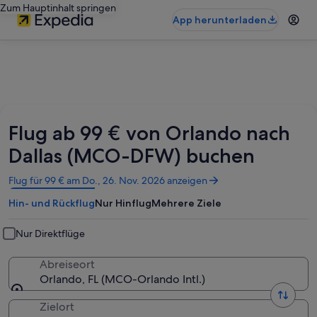
Zum Hauptinhalt springen
App herunterladen
Flug ab 99 € von Orlando nach
Dallas (MCO-DFW) buchen
Wird
Flug für 99 € am Do., 26. Nov. 2026 anzeigen
in
Hin- und Rückflug
Nur Hinflug
Mehrere Ziele
einem
neuen
Fenster
Nur Direktflüge
geöffnet
Abreiseort
Orlando, FL (MCO-Orlando Intl.)
Zielort