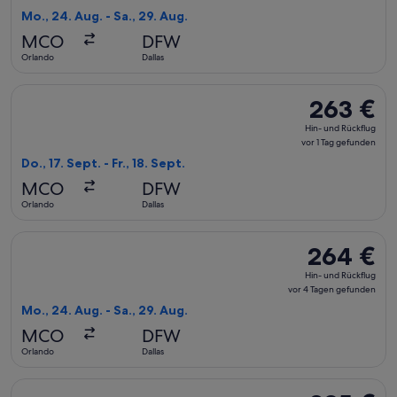
Rückflug,
Mo., 24. Aug. - Sa., 29. Aug.
vor
MCO
DFW
4 Tagen
Orlando
Dallas
gefunden
Flug mit American Airlines auswählen, Abflug Do., 17. Sept. a
263 €
263 €
Hin-
Hin- und Rückflug
und
vor 1 Tag gefunden
Rückflug,
Do., 17. Sept. - Fr., 18. Sept.
vor
MCO
DFW
1 Tag
Orlando
Dallas
gefunden
Flug mit American Airlines auswählen, Abflug Mo., 24. Aug. 
264 €
264 €
Hin-
Hin- und Rückflug
und
vor 4 Tagen gefunden
Rückflug,
Mo., 24. Aug. - Sa., 29. Aug.
vor
MCO
DFW
4 Tagen
Orlando
Dallas
gefunden
Flug mit United auswählen, Abflug Mo., 24. Aug. ab Orlando 