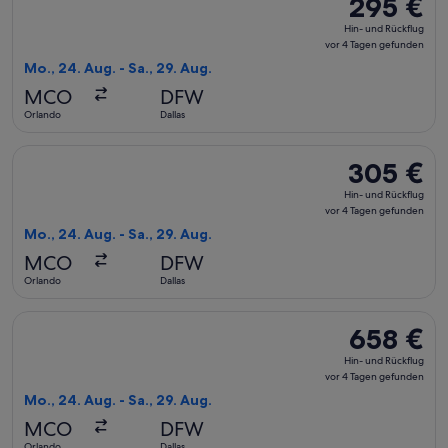
295 €
295 €
Hin-
Hin- und Rückflug
und
vor 4 Tagen gefunden
Rückflug,
Mo., 24. Aug. - Sa., 29. Aug.
vor
MCO
DFW
4 Tagen
Orlando
Dallas
gefunden
Flug mit Delta auswählen, Abflug Mo., 24. Aug. ab Orlando n
305 €
305 €
Hin-
Hin- und Rückflug
und
vor 4 Tagen gefunden
Rückflug,
Mo., 24. Aug. - Sa., 29. Aug.
vor
MCO
DFW
4 Tagen
Orlando
Dallas
gefunden
Flug mit Alaska Airlines auswählen, Abflug Mo., 24. Aug. ab 
658 €
658 €
Hin-
Hin- und Rückflug
und
vor 4 Tagen gefunden
Rückflug,
Mo., 24. Aug. - Sa., 29. Aug.
vor
MCO
DFW
4 Tagen
Orlando
Dallas