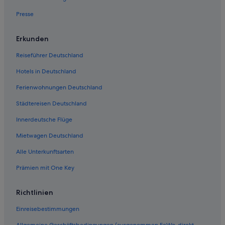
Luxus in Grapevine
Presse
B&B in Grapevine
Motel 6 Hotels in Grapevine
Erkunden
Las Colinas: Hotels
Reiseführer Deutschland
Hotels in Deutschland
Ferienwohnungen Deutschland
Städtereisen Deutschland
Innerdeutsche Flüge
Mietwagen Deutschland
Alle Unterkunftsarten
Prämien mit One Key
Richtlinien
Einreisebestimmungen