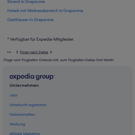
Strand in Grapevine
Hotels mit Wellnessbereich in Grapevine
Gasthäuser in Grapevine
Boutique- in Grapevine
Hotels mit Pool in Grapevine
* Verfügbar für Expedia-Mitglieder.
Hostels in Grapevine
Flüge nach Dallas
Red Roof Inn Hotels in Grapevine
Flüge vom Flughafen Orlando Intl. zum Flughafen Dallas-Fort Worth
Hotels nahe Grapevine Historic Main Street District
Hotels mit Casino in Grapevine
Hotels mit Meerblick in Grapevine
Unternehmen
Günstige in Grapevine
Jobs
Hotels mit Whirlpool in Grapevine
Unterkunft registrieren
Hotels mit Suiten in Grapevine
Partnerschaften
Cottages in Grapevine
Werbung
All-Inclusive- in Grapevine
Affiliate Marketing