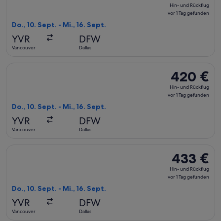
Hin-
Hin- und Rückflug
und
vor 1 Tag gefunden
Rückflug,
Do., 10. Sept. - Mi., 16. Sept.
vor
YVR
DFW
1 Tag
Vancouver
Dallas
gefunden
Flug mit Air Canada auswählen, Abflug Do., 10. Sept. ab Vanc
420 €
420 €
Hin-
Hin- und Rückflug
und
vor 1 Tag gefunden
Rückflug,
Do., 10. Sept. - Mi., 16. Sept.
vor
YVR
DFW
1 Tag
Vancouver
Dallas
gefunden
Flug mit Delta auswählen, Abflug Do., 10. Sept. ab Vancouver 
433 €
433 €
Hin-
Hin- und Rückflug
und
vor 1 Tag gefunden
Rückflug,
Do., 10. Sept. - Mi., 16. Sept.
vor
YVR
DFW
1 Tag
Vancouver
Dallas
gefunden