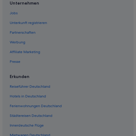
Gasthäuser in Grapevine
Unternehmen
Hotels nahe Dallas-Fort Worth
Jobs
4-Sterne-Hotels in Grapevine
Unterkunft registrieren
Hostels in Grapevine
Partnerschaften
La Quinta Inn & Suites Hotels in Grapevine
Werbung
Boutique- in Grapevine
Affiliate Marketing
Wohnungen in Grapevine
Presse
Great Wolf Lodge Hotels in Grapevine
Hotels mit Pool in Grapevine
Erkunden
Hotels mit Frühstück in Grapevine
Reiseführer Deutschland
Hotels in Deutschland
Ferienwohnungen Deutschland
Städtereisen Deutschland
Innerdeutsche Flüge
Mietwagen Deutschland