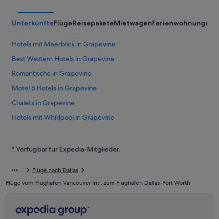
Unterkünfte
Flüge
Reisepakete
Mietwagen
Ferienwohnungen
A
Hotels mit Meerblick in Grapevine
Best Western Hotels in Grapevine
Romantische in Grapevine
Motel 6 Hotels in Grapevine
Chalets in Grapevine
Hotels mit Whirlpool in Grapevine
Hotels mit Suiten in Grapevine
B&B in Grapevine
* Verfügbar für Expedia-Mitglieder.
Baumhäuser in Grapevine
Flüge nach Dallas
Hotels mit Kinderbetreuung in Grapevine
Flüge vom Flughafen Vancouver Intl. zum Flughafen Dallas-Fort Worth
Red Roof Inn Hotels in Grapevine
All-Inclusive- in Grapevine