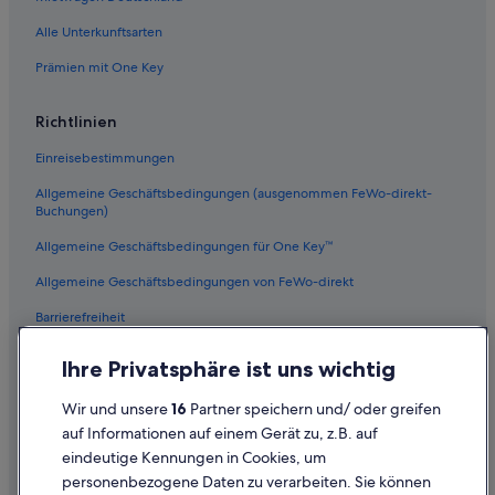
Alle Unterkunftsarten
Prämien mit One Key
Richtlinien
Einreisebestimmungen
Allgemeine Geschäftsbedingungen (ausgenommen FeWo-direkt-
Buchungen)
Allgemeine Geschäftsbedingungen für One Key™
Allgemeine Geschäftsbedingungen von FeWo-direkt
Barrierefreiheit
Datenschutz
Ihre Privatsphäre ist uns wichtig
Cookies
Wir und unsere
16
Partner speichern und/ oder greifen
Rechtliche Hinweise/Kontakt
auf Informationen auf einem Gerät zu, z.B. auf
eindeutige Kennungen in Cookies, um
Inhaltsrichtlinien und Melden von Inhalten
personenbezogene Daten zu verarbeiten. Sie können