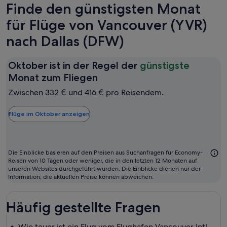
Finde den günstigsten Monat
für Flüge von Vancouver (YVR)
nach Dallas (DFW)
Oktober ist in der Regel der
günstigste
Oktober
Monat zum Fliegen
ist
Zwischen 332 € und 416 € pro Reisendem.
in
der
Flüge im Oktober anzeigen
Regel
der
günstigste
Die Einblicke basieren auf den Preisen aus Suchanfragen für Economy-
Monat
Reisen von 10 Tagen oder weniger, die in den letzten 12 Monaten auf
unseren Websites durchgeführt wurden. Die Einblicke dienen nur der
zum
Information; die aktuellen Preise können abweichen.
Fliegen
Häufig gestellte Fragen
Wie teuer ist ein Flug vom Flughafen Vancouver Intl.