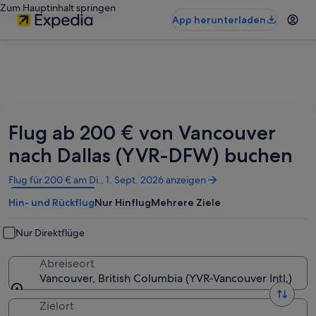
Zum Hauptinhalt springen
App herunterladen
Flug ab 200 € von Vancouver
nach Dallas (YVR-DFW) buchen
Wird
Flug für 200 € am Di., 1. Sept. 2026 anzeigen
in
Hin- und Rückflug
Nur Hinflug
Mehrere Ziele
einem
neuen
Fenster
Nur Direktflüge
geöffnet
Abreiseort
Vancouver, British Columbia (YVR-Vancouver Intl.)
Zielort