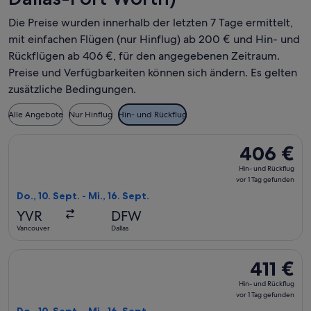
Die Preise wurden innerhalb der letzten 7 Tage ermittelt,
mit einfachen Flügen (nur Hinflug) ab 200 € und Hin- und
Rückflügen ab 406 €, für den angegebenen Zeitraum.
Preise und Verfügbarkeiten können sich ändern. Es gelten
zusätzliche Bedingungen.
Alle Angebote
Nur Hinflug
Hin- und Rückflug
Flug mit American Airlines auswählen, Abflug Do., 10. Sept. 
406 €
406 €
Hin-
Hin- und Rückflug
und
vor 1 Tag gefunden
Rückflug,
Do., 10. Sept. - Mi., 16. Sept.
vor
YVR
DFW
1 Tag
Vancouver
Dallas
gefunden
Flug mit Delta auswählen, Abflug Do., 10. Sept. ab Vancouver 
411 €
411 €
Hin-
Hin- und Rückflug
und
vor 1 Tag gefunden
Rückflug,