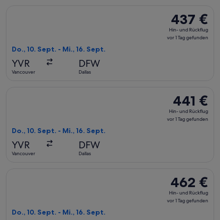
Flug mit American Airlines auswählen, Abflug Do., 10. Sept. a
437 €
437 €
Hin-
Hin- und Rückflug
und
vor 1 Tag gefunden
Rückflug,
Do., 10. Sept. - Mi., 16. Sept.
vor
YVR
DFW
1 Tag
Vancouver
Dallas
gefunden
Flug mit American Airlines auswählen, Abflug Do., 10. Sept. a
441 €
441 €
Hin-
Hin- und Rückflug
und
vor 1 Tag gefunden
Rückflug,
Do., 10. Sept. - Mi., 16. Sept.
vor
YVR
DFW
1 Tag
Vancouver
Dallas
gefunden
Flug mit Alaska Airlines auswählen, Abflug Do., 10. Sept. ab 
462 €
462 €
Hin-
Hin- und Rückflug
und
vor 1 Tag gefunden
Rückflug,
Do., 10. Sept. - Mi., 16. Sept.