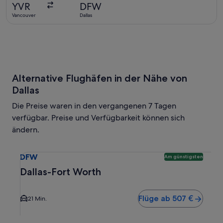
vor
YVR
DFW
1 Tag
Vancouver
Dallas
gefunden
Alternative Flughäfen in der Nähe von
Dallas
Die Preise waren in den vergangenen 7 Tagen
verfügbar. Preise und Verfügbarkeit können sich
ändern.
Wähle einen Flug nach Dallas-Fort Worth DFW. Günstigste v
DFW
Am günstigsten
Dallas-Fort Worth
Flüge ab 507 €
21 Min.