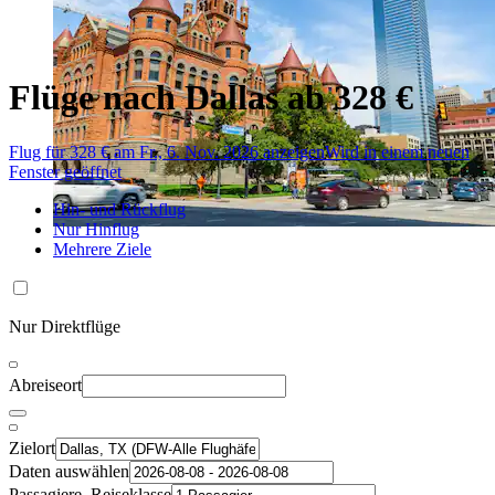
Flüge nach Dallas ab 328 €
Flug für 328 € am Fr., 6. Nov. 2026 anzeigen
Wird in einem neuen
Fenster geöffnet
Hin- und Rückflug
Nur Hinflug
Mehrere Ziele
Nur Direktflüge
Abreiseort
Zielort
Daten auswählen
Passagiere, Reiseklasse