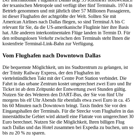
der texanischen Metropole und verfügt über fünf Terminals. 1974 in
Betrieb genommen und mit jährlich über 57 Millionen Passagieren,
ist dieser Flughafen der achtgrößte der Welt. Sollten Sie mit
American Airlines nach Dallas fliegen, so sind Terminal A bis C
relevant für Sie, da die US-amerikanische Fluglinie hier ihre Basis
hat. Alle anderen interkontinentalen Flüge landen in Termin D. Für
den reibungslosen Verkehr zwischen den Terminals steht Ihnen die
kostenfreie Terminal-Link-Bahn zur Verfügung.
Vom Flughafen nach Downtown Dallas
Die bequemste Möglichkeit, um ins Stadtzentrum zu gelangen, ist
der Trinity Railway Express, der den Flughafen im
viertelstündlichen Takt mit der Centre Port Station verbindet. Die
Fahrt in das urbane Zentrum kostet umgerechnet zwei Euro und Ihr
Ticket ist ab dem Zeitpunkt der Entwertung zwei Stunden gültig.
Nutzen Sie des Weiteren den DART-Bus, der Sie von fünf Uhr
morgens bis elf Uhr Abends für ebenfalls etwa zwei Euro in ca. 45
bis 60 Minuten nach Downtown bringt. Taxis finden Sie vor den
Eingangshallen der Terminals. Für die Strecke vom Flughafen in das
innerstädtische Gebiet wird aktuell eine Flatrate von umgerechnet 30
Euro berechnet. Nutzen Sie die Möglichkeit, Ihren billigen Flug
nach Dallas und das Hotel zusammen bei Expedia zu buchen, um so
bis zu 20 % zu sparen.