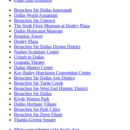
Flüge zum Arlington
Besuchen Sie Dallas Innenstadt
Dallas World Aquarium
Besuchen Sie Uptown
The Sixth Floor Museum at Dealey Plaza
Dallas Holocaust Museum
Reunion Tower
Dealey Plaza
Besuchen Sie Dallas Design District
Nasher Sculpture Center
Urlaub in Dallas
Granada Theater
Dallas Market Center
Kay Bailey Hutchison Convention Center
Besuchen Sie Dallas Arts District
Besuchen Sie Turtle Creek
Besuchen Sie West End Historic District
Besuchen Sie Dallas
Klyde Warren Park
Dallas Heritage Village
Besuchen Sie Park Cities
Besuchen Sie Deep Ellum
Thanks-Giving Square
Mietwagenanbieter nahe Swiss Ave