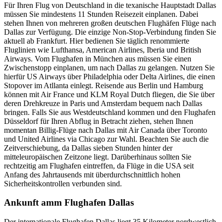
Für Ihren Flug von Deutschland in die texanische Hauptstadt Dallas
müssen Sie mindestens 11 Stunden Reisezeit einplanen. Dabei
stehen Ihnen von mehreren großen deutschen Flughäfen Flüge nach
Dallas zur Verfügung. Die einzige Non-Stop-Verbindung finden Sie
aktuell ab Frankfurt. Hier bedienen Sie täglich renommierte
Fluglinien wie Lufthansa, American Airlines, Iberia und British
Airways. Vom Flughafen in München aus müssen Sie einen
Zwischenstopp einplanen, um nach Dallas zu gelangen. Nutzen Sie
hierfür US Airways über Philadelphia oder Delta Airlines, die einen
Stopover im Atllanta einlegt. Reisende aus Berlin und Hamburg
können mit Air France und KLM Royal Dutch fliegen, die Sie über
deren Drehkreuze in Paris und Amsterdam bequem nach Dallas
bringen. Falls Sie aus Westdeutschland kommen und den Flughafen
Düsseldorf für Ihren Abflug in Betracht ziehen, stehen Ihnen
momentan Billig-Flüge nach Dallas mit Air Canada über Toronto
und United Airlines via Chicago zur Wahl. Beachten Sie auch die
Zeitverschiebung, da Dallas sieben Stunden hinter der
mitteleuropäischen Zeitzone liegt. Darüberhinaus sollten Sie
rechtzeitig am Flughafen eintreffen, da Flüge in die USA seit
Anfang des Jahrtausends mit überdurchschnittlich hohen
Sicherheitskontrollen verbunden sind.
Ankunft amm Flughafen Dallas
Der internationale Flughafen Dallas liegt 35 Kilometer nordwestlich