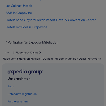
Las Colinas: Hotels
B&B in Grapevine
Hotels nahe Gaylord Texan Resort Hotel & Convention Center
Hotels mit Pool in Grapevine
Great Wolf Lodge Hotels in Grapevine
Best Western Hotels in Grapevine
* Verfügbar für Expedia-Mitglieder.
Hotels nahe Dallas-Fort Worth
Flüge nach Dallas
Hotels mit Whirlpool in Grapevine
Flüge vom Flughafen Raleigh - Durham Intl. zum Flughafen Dallas-Fort Worth
Boutique- in Grapevine
Red Roof Inn Hotels in Grapevine
Grapevine Hotels
Unternehmen
Hotels mit Meerblick in Grapevine
Jobs
Hotels mit Casino in Grapevine
Unterkunft registrieren
Cottages in Grapevine
Partnerschaften
La Quinta Inn & Suites Hotels in Grapevine