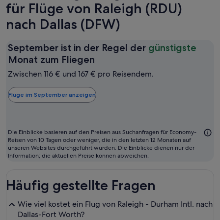
für Flüge von Raleigh (RDU)
nach Dallas (DFW)
September ist in der Regel der
günstigste
September
Monat zum Fliegen
ist
Zwischen 116 € und 167 € pro Reisendem.
in
der
Flüge im September anzeigen
Regel
der
günstigste
Die Einblicke basieren auf den Preisen aus Suchanfragen für Economy-
Monat
Reisen von 10 Tagen oder weniger, die in den letzten 12 Monaten auf
unseren Websites durchgeführt wurden. Die Einblicke dienen nur der
zum
Information; die aktuellen Preise können abweichen.
Fliegen
Häufig gestellte Fragen
Wie viel kostet ein Flug von Raleigh - Durham Intl. nach
Dallas-Fort Worth?