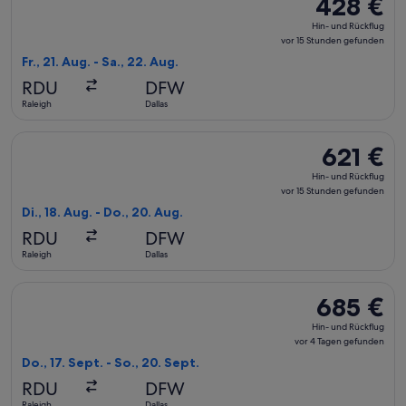
428 €
428 €
Hin-
Hin- und Rückflug
und
vor 15 Stunden gefunden
Rückflug,
Fr., 21. Aug. - Sa., 22. Aug.
vor
RDU
DFW
15 Stunden
Raleigh
Dallas
gefunden
Flug mit United auswählen, Abflug Di., 18. Aug. ab Raleigh n
621 €
621 €
Hin-
Hin- und Rückflug
und
vor 15 Stunden gefunden
Rückflug,
Di., 18. Aug. - Do., 20. Aug.
vor
RDU
DFW
15 Stunden
Raleigh
Dallas
gefunden
Flug mit Alaska Airlines auswählen, Abflug Do., 17. Sept. ab 
685 €
685 €
Hin-
Hin- und Rückflug
und
vor 4 Tagen gefunden
Rückflug,
Do., 17. Sept. - So., 20. Sept.
vor
RDU
DFW
4 Tagen
Raleigh
Dallas