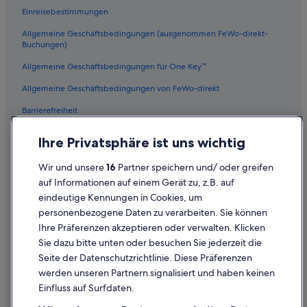
Einreisebestimmungen
Allgemeine Geschäftsbedingungen (ausgenommen FeWo-direkt-
Buchungen)
Allgemeine Geschäftsbedingungen für One Key™
Allgemeine Geschäftsbedingungen von FeWo-direkt
Barrierefreiheit
Datenschutz
Ihre Privatsphäre ist uns wichtig
Cookies
Wir und unsere
16
Partner speichern und/ oder greifen
Rechtliche Hinweise/Kontakt
auf Informationen auf einem Gerät zu, z.B. auf
eindeutige Kennungen in Cookies, um
Inhaltsrichtlinien und Melden von Inhalten
personenbezogene Daten zu verarbeiten. Sie können
Ihre Präferenzen akzeptieren oder verwalten. Klicken
Hilfe
Sie dazu bitte unten oder besuchen Sie jederzeit die
Hilfe
Seite der Datenschutzrichtlinie. Diese Präferenzen
werden unseren Partnern signalisiert und haben keinen
Flug stornieren
Einfluss auf Surfdaten.
Hotel- oder Ferienunterkunftsbuchung stornieren