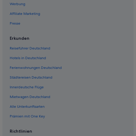
Werbung
Strand in Grapevine
Affiliate Marketing
Hotels nahe Grapevine Historic Main Street District
Presse
All-Inclusive- in Grapevine
Chalets in Grapevine
Erkunden
Reiseführer Deutschland
Hotels in Deutschland
Ferienwohnungen Deutschland
Städtereisen Deutschland
Innerdeutsche Flüge
Mietwagen Deutschland
Alle Unterkunftsarten
Prämien mit One Key
Richtlinien