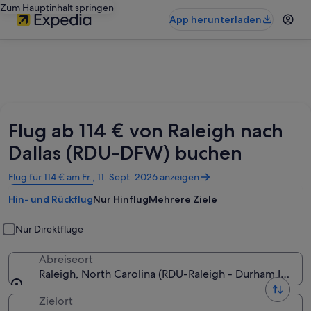
Zum Hauptinhalt springen
App herunterladen
Flug ab 114 € von Raleigh nach
Dallas (RDU-DFW) buchen
Wird
Flug für 114 € am Fr., 11. Sept. 2026 anzeigen
in
Hin- und Rückflug
Nur Hinflug
Mehrere Ziele
einem
neuen
Fenster
Nur Direktflüge
geöffnet
Abreiseort
Raleigh, North Carolina (RDU-Raleigh - Durham Intl.)
Zielort