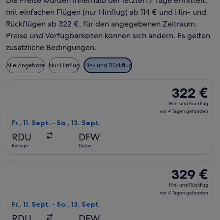
Die Preise wurden innerhalb der letzten 7 Tage ermittelt,
mit einfachen Flügen (nur Hinflug) ab 114 € und Hin- und
Rückflügen ab 322 €, für den angegebenen Zeitraum.
Preise und Verfügbarkeiten können sich ändern. Es gelten
zusätzliche Bedingungen.
Alle Angebote
Nur Hinflug
Hin- und Rückflug
Flug mit American Airlines auswählen, Abflug Fr., 11. Sept. a
322 €
322 €
Hin-
Hin- und Rückflug
und
vor 4 Tagen gefunden
Rückflug,
Fr., 11. Sept. - So., 13. Sept.
vor
RDU
DFW
4 Tagen
Raleigh
Dallas
gefunden
Flug mit Delta auswählen, Abflug Fr., 11. Sept. ab Raleigh nac
329 €
329 €
Hin-
Hin- und Rückflug
und
vor 4 Tagen gefunden
Rückflug,
Fr., 11. Sept. - So., 13. Sept.
vor
RDU
DFW