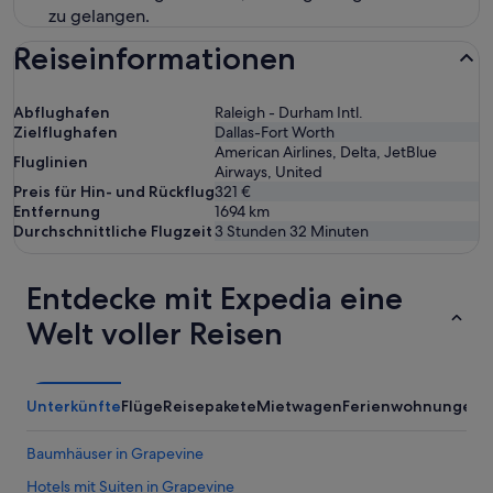
zu gelangen.
Reiseinformationen
Abflughafen
Raleigh - Durham Intl.
Zielflughafen
Dallas-Fort Worth
American Airlines, Delta, JetBlue
Fluglinien
Airways, United
Preis für Hin- und Rückflug
321 €
Entfernung
1694
km
Durchschnittliche Flugzeit
3 Stunden 32 Minuten
Entdecke mit Expedia eine
Welt voller Reisen
Unterkünfte
Flüge
Reisepakete
Mietwagen
Ferienwohnungen
A
Baumhäuser in Grapevine
Hotels mit Suiten in Grapevine