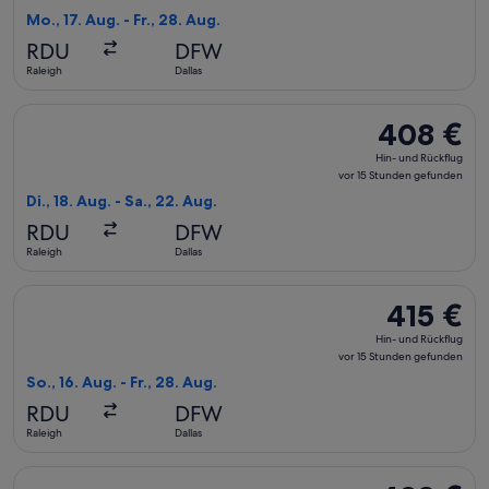
Rückflug,
Mo., 17. Aug. - Fr., 28. Aug.
vor
RDU
DFW
15 Stunden
Raleigh
Dallas
gefunden
Flug mit JetBlue Airways auswählen, Abflug Di., 18. Aug. ab 
408 €
408 €
Hin-
Hin- und Rückflug
und
vor 15 Stunden gefunden
Rückflug,
Di., 18. Aug. - Sa., 22. Aug.
vor
RDU
DFW
15 Stunden
Raleigh
Dallas
gefunden
Flug mit JetBlue Airways auswählen, Abflug So., 16. Aug. ab 
415 €
415 €
Hin-
Hin- und Rückflug
und
vor 15 Stunden gefunden
Rückflug,
So., 16. Aug. - Fr., 28. Aug.
vor
RDU
DFW
15 Stunden
Raleigh
Dallas
gefunden
Flug mit JetBlue Airways auswählen, Abflug Fr., 21. Aug. ab 