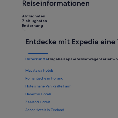
Reiseinformationen
Abflughafen
Zielflughafen
Entfernung
Entdecke mit Expedia eine 
Unterkünfte
Flüge
Reisepakete
Mietwagen
Ferienw
Macatawa Hotels
Romantische in Holland
Hotels nahe Van Raalte Farm
Hamilton Hotels
Zeeland Hotels
Accor Hotels in Zeeland
4-Sterne-Hotels in Zeeland