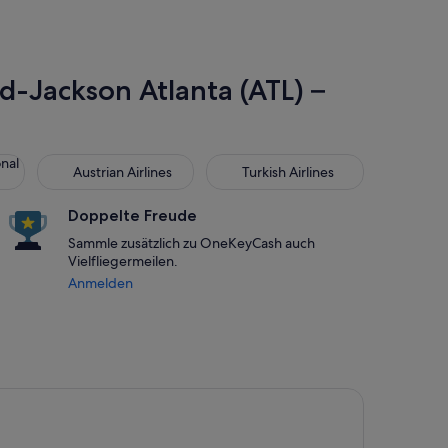
ld-Jackson Atlanta (ATL) –
 Air Lines
Austrian Airlines
Turkish Airlines
onal
Austrian Airlines
Turkish Airlines
Doppelte Freude
Sammle zusätzlich zu OneKeyCash auch
Vielfliegermeilen.
Anmelden