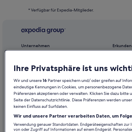
Hotels mit Fitnessbereich in Holland
* Verfügbar für Expedia-Mitglieder.
Marriott Hotels & Resorts in Zeeland
Luxus in Holland
B&B in Holland
Fennville Hotels
Unternehmen
Erkunden
Allendale Hotels
Jobs
Reiseführer
Aparthotels in Holland
Unterkunft registrieren
Hotels in D
Ihre Privatsphäre ist uns wicht
Hotels nahe Bahnhof Holland
Partnerschaften
Ferienwohn
Grand Haven Hotels
Wir und unsere
16
Partner speichern und/ oder greifen auf Infor
Werbung
Städtereise
eindeutige Kennungen in Cookies, um personenbezogene Daten 
Hotels nahe Holland State Park
Präferenzen akzeptieren oder verwalten. Klicken Sie dazu bitte 
Affiliate Marketing
Innerdeutsc
Glenn Hotels
Seite der Datenschutzrichtlinie. Diese Präferenzen werden unser
Presse
Mietwagen 
Wohnungen in Holland
keinen Einfluss auf Surfdaten.
Alle Unterku
Familien in Holland
Wir und unsere Partner verarbeiten Daten, um Folge
Prämien mi
Golf in Holland
Verwendung genauer Standortdaten. Endgeräteeigenschaften zur Ide
von oder Zugriff auf Informationen auf einem Endgerät. Personali