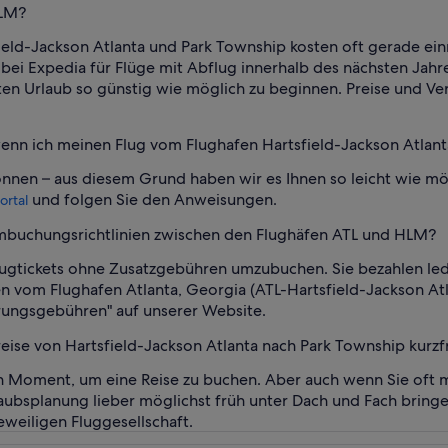
HLM?
ield-Jackson Atlanta und Park Township kosten oft gerade einm
 bei Expedia für Flüge mit Abflug innerhalb des nächsten Jahre
ten Urlaub so günstig wie möglich zu beginnen. Preise und Ve
wenn ich meinen Flug vom Flughafen Hartsfield-Jackson Atlant
 können – aus diesem Grund haben wir es Ihnen so leicht wie mö
und folgen Sie den Anweisungen.
ortal
 Umbuchungsrichtlinien zwischen den Flughäfen ATL und HLM?
Flugtickets ohne Zusatzgebühren umzubuchen. Sie bezahlen led
n vom Flughafen Atlanta, Georgia (ATL-Hartsfield-Jackson At
erungsgebühren" auf unserer Website.
ise von Hartsfield-Jackson Atlanta nach Park Township kurzfr
n Moment, um eine Reise zu buchen. Aber auch wenn Sie oft m
laubsplanung lieber möglichst früh unter Dach und Fach bringen
eweiligen Fluggesellschaft.