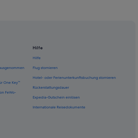
Hilfe
Hilfe
 (ausgenommen
Flug stornieren
Hotel- oder Ferienunterkunftsbuchung stornieren
ür One Key™
Rückerstattungsdauer
von FeWo-
Expedia-Gutschein einlösen
Internationale Reisedokumente
and