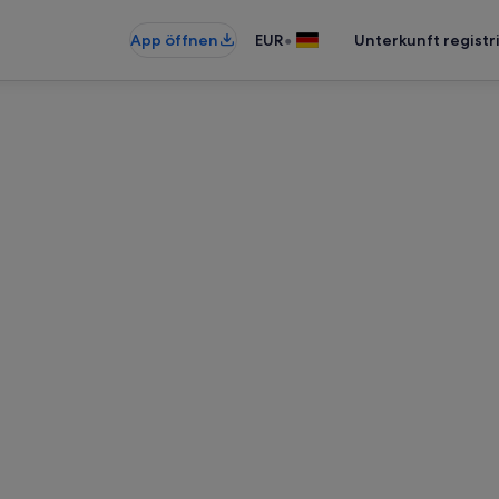
•
App öffnen
EUR
Unterkunft registr