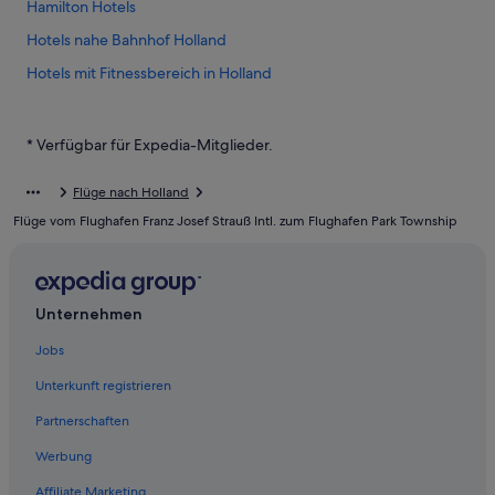
Hamilton Hotels
Hotels nahe Bahnhof Holland
Hotels mit Fitnessbereich in Holland
Douglas Hotels
Grand Haven Hotels
* Verfügbar für Expedia-Mitglieder.
Private Ferienhäuser in Zeeland
Flüge nach Holland
Fennville Hotels
Flüge vom Flughafen Franz Josef Strauß Intl. zum Flughafen Park Township
Macatawa Hotels
5-Sterne-Hotels in Zeeland
Accor Hotels in Zeeland
Unternehmen
Campingplätze in Zeeland
Jobs
Familien in Holland
Unterkunft registrieren
Boutique- in Holland
Partnerschaften
Hotels nahe Dutch Village
Werbung
Golf in Holland
Affiliate Marketing