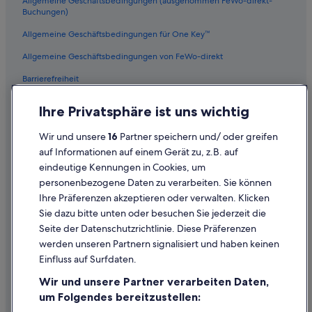
Allgemeine Geschäftsbedingungen (ausgenommen FeWo-direkt-
West Olive Hotels
Buchungen)
Cottages in Holland
Allgemeine Geschäftsbedingungen für One Key™
Wohnungen in Holland
Allgemeine Geschäftsbedingungen von FeWo-direkt
Hotels nahe Grand Valley State University
Barrierefreiheit
Motels in Holland
Datenschutz
Ihre Privatsphäre ist uns wichtig
Luxus in Douglas
Cookies
Aparthotels in Holland
Wir und unsere
16
Partner speichern und/ oder greifen
Rechtliche Hinweise/Kontakt
auf Informationen auf einem Gerät zu, z.B. auf
Hotels mit Frühstück in Holland
eindeutige Kennungen in Cookies, um
Inhaltsrichtlinien und Melden von Inhalten
personenbezogene Daten zu verarbeiten. Sie können
Ihre Präferenzen akzeptieren oder verwalten. Klicken
Hilfe
Sie dazu bitte unten oder besuchen Sie jederzeit die
Hilfe
Seite der Datenschutzrichtlinie. Diese Präferenzen
werden unseren Partnern signalisiert und haben keinen
Flug stornieren
Einfluss auf Surfdaten.
Hotel- oder Ferienunterkunftsbuchung stornieren
Wir und unsere Partner verarbeiten Daten,
Rückerstattungsdauer
um Folgendes bereitzustellen: