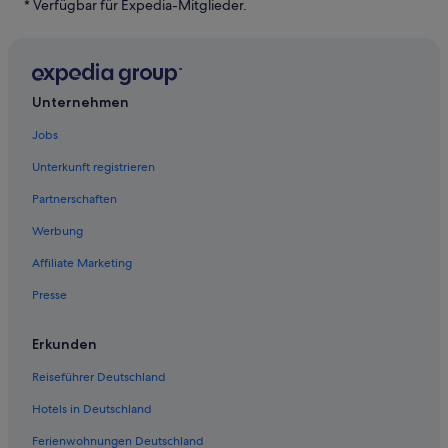
Cottages in Holland
* Verfügbar für Expedia-Mitglieder.
Dorr Hotels
Allegan Hotels
Private Ferienhäuser in Zeeland
Unternehmen
Pullman Hotels
Jobs
Bangor Hotels
Unterkunft registrieren
Glenn Hotels
Partnerschaften
Golf in Holland
Werbung
Hausboote in Holland
Affiliate Marketing
Campingplätze in Zeeland
Presse
Hotels mit Wellnessbereich in Holland
Hotels nahe Park Township
Erkunden
Aparthotels in Holland
Reiseführer Deutschland
Private Ferienhäuser in Holland
Hotels in Deutschland
Familien in Holland
Ferienwohnungen Deutschland