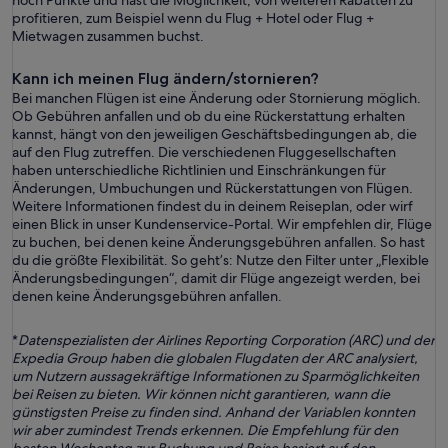
noch Punkte und hast die Möglichkeit, von weiteren Rabatten zu
profitieren, zum Beispiel wenn du Flug + Hotel oder Flug +
Mietwagen zusammen buchst.
Kann ich meinen Flug ändern/stornieren?
Bei manchen Flügen ist eine Änderung oder Stornierung möglich.
Ob Gebühren anfallen und ob du eine Rückerstattung erhalten
kannst, hängt von den jeweiligen Geschäftsbedingungen ab, die
auf den Flug zutreffen. Die verschiedenen Fluggesellschaften
haben unterschiedliche Richtlinien und Einschränkungen für
Änderungen, Umbuchungen und Rückerstattungen von Flügen.
Weitere Informationen findest du in deinem Reiseplan, oder wirf
einen Blick in unser Kundenservice-Portal. Wir empfehlen dir, Flüge
zu buchen, bei denen keine Änderungsgebühren anfallen. So hast
du die größte Flexibilität. So geht’s: Nutze den Filter unter „Flexible
Änderungsbedingungen“, damit dir Flüge angezeigt werden, bei
denen keine Änderungsgebühren anfallen.
*
Datenspezialisten der Airlines Reporting Corporation (ARC) und der
Expedia Group haben die globalen Flugdaten der ARC analysiert,
um Nutzern aussagekräftige Informationen zu Sparmöglichkeiten
bei Reisen zu bieten. Wir können nicht garantieren, wann die
günstigsten Preise zu finden sind. Anhand der Variablen konnten
wir aber zumindest Trends erkennen. Die Empfehlung für den