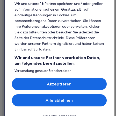
Hotels nahe Bahnhof Holland
Wir und unsere
16
Partner speichern und/ oder greifen
Rechtliche Hinweise/Kontakt
Luxus in Holland
auf Informationen auf einem Gerät zu, z.B. auf
eindeutige Kennungen in Cookies, um
Inhaltsrichtlinien und Melden von Inhalten
Macatawa Hotels
personenbezogene Daten zu verarbeiten. Sie können
Strand in Holland
Ihre Präferenzen akzeptieren oder verwalten. Klicken
Hilfe
Boutique- in Holland
Sie dazu bitte unten oder besuchen Sie jederzeit die
Hilfe
Seite der Datenschutzrichtlinie. Diese Präferenzen
Luxus in Douglas
werden unseren Partnern signalisiert und haben keinen
Flug stornieren
Hamilton Hotels
Einfluss auf Surfdaten.
Hotel- oder Ferienunterkunftsbuchung stornieren
Covert Hotels
Wir und unsere Partner verarbeiten Daten,
Rückerstattungsdauer
um Folgendes bereitzustellen:
4-Sterne-Hotels in Zeeland
Expedia-Gutschein einlösen
Verwendung genauer Standortdaten.
Endgeräteeigenschaften zur Identifikation aktiv abfragen.
Internationale Reisedokumente
Speichern von oder Zugriff auf Informationen auf einem
Akzeptieren
Endgerät. Personalisierte Werbung und Inhalte, Messung
von Werbeleistung und der Performance von Inhalten,
Zielgruppenforschung sowie Entwicklung und
Verbesserung von Angeboten.
Alle ablehnen
© 2026 Expedia, Inc., ein Unternehmen der Expedia Group. Alle Rechte
Liste der Partner (Lieferanten)
vorbehalten. Expedia und das Expedia-Logo sind Handelsmarken oder
eingetragene Handelsmarken von Expedia, Inc.