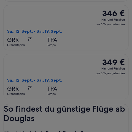
Flug mit Delta auswählen, Abflug Sa., 12. Sept. ab Grand Rap
346 €
346 €
Hin-
Hin- und Rückflug
und
vor 5 Tagen gefunden
Rückflug,
Sa., 12. Sept. - Sa., 19. Sept.
vor
GRR
TPA
5 Tagen
Grand Rapids
Tampa
gefunden
Flug mit United auswählen, Abflug Sa., 12. Sept. ab Grand Ra
349 €
349 €
Hin-
Hin- und Rückflug
und
vor 5 Tagen gefunden
Rückflug,
Sa., 12. Sept. - Sa., 19. Sept.
vor
GRR
TPA
5 Tagen
Grand Rapids
Tampa
gefunden
So findest du günstige Flüge ab
Douglas