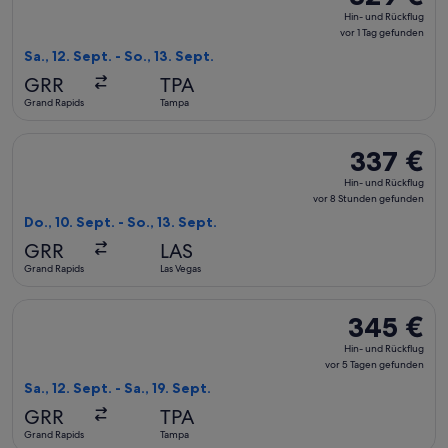
Hin-
Hin- und Rückflug
und
vor 1 Tag gefunden
Rückflug,
Sa., 12. Sept. - So., 13. Sept.
vor
GRR
TPA
1 Tag
Grand Rapids
Tampa
gefunden
Flug mit American Airlines auswählen, Abflug Do., 10. Sept. 
337 €
337 €
Hin-
Hin- und Rückflug
und
vor 8 Stunden gefunden
Rückflug,
Do., 10. Sept. - So., 13. Sept.
vor
GRR
LAS
8 Stunden
Grand Rapids
Las Vegas
gefunden
Flug mit United auswählen, Abflug Sa., 12. Sept. ab Grand Ra
345 €
345 €
Hin-
Hin- und Rückflug
und
vor 5 Tagen gefunden
Rückflug,
Sa., 12. Sept. - Sa., 19. Sept.
vor
GRR
TPA
5 Tagen
Grand Rapids
Tampa
gefunden