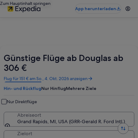
Zum Hauptinhalt springen
App herunterladen
Günstige Flüge ab Douglas ab
306 €
Wird
Flug für 151 € am So., 4. Okt. 2026 anzeigen
in
Hin- und Rückflug
Nur Hinflug
Mehrere Ziele
einem
neuen
Fenster
Nur Direktflüge
geöffnet
Abreiseort
Grand Rapids, MI, USA (GRR-Gerald R. Ford Intl.)
Zielort