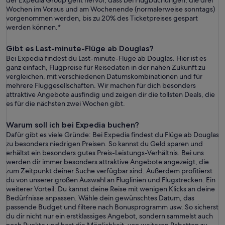
der Expedia Group geht hervor, dass bei Flugbuchungen, die drei
Wochen im Voraus und am Wochenende (normalerweise sonntags)
vorgenommen werden, bis zu 20% des Ticketpreises gespart
werden können.*
Gibt es Last-minute-Flüge ab Douglas?
Bei Expedia findest du Last-minute-Flüge ab Douglas. Hier ist es
ganz einfach, Flugpreise für Reisedaten in der nahen Zukunft zu
vergleichen, mit verschiedenen Datumskombinationen und für
mehrere Fluggesellschaften. Wir machen für dich besonders
attraktive Angebote ausfindig und zeigen dir die tollsten Deals, die
es für die nächsten zwei Wochen gibt.
Warum soll ich bei Expedia buchen?
Dafür gibt es viele Gründe: Bei Expedia findest du Flüge ab Douglas
zu besonders niedrigen Preisen. So kannst du Geld sparen und
erhältst ein besonders gutes Preis-Leistungs-Verhältnis. Bei uns
werden dir immer besonders attraktive Angebote angezeigt, die
zum Zeitpunkt deiner Suche verfügbar sind. Außerdem profitierst
du von unserer großen Auswahl an Fluglinien und Flugstrecken. Ein
weiterer Vorteil: Du kannst deine Reise mit wenigen Klicks an deine
Bedürfnisse anpassen. Wähle dein gewünschtes Datum, das
passende Budget und filtere nach Bonusprogramm usw. So sicherst
du dir nicht nur ein erstklassiges Angebot, sondern sammelst auch