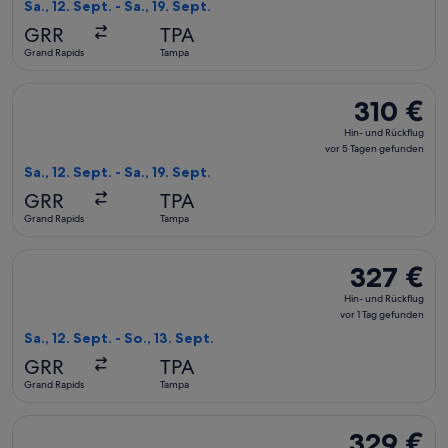
Rückflug,
Sa., 12. Sept. - Sa., 19. Sept.
vor
GRR
TPA
5 Tagen
Grand Rapids
Tampa
gefunden
Flug mit American Airlines auswählen, Abflug Sa., 12. Sept. 
310 €
310 €
Hin-
Hin- und Rückflug
und
vor 5 Tagen gefunden
Rückflug,
Sa., 12. Sept. - Sa., 19. Sept.
vor
GRR
TPA
5 Tagen
Grand Rapids
Tampa
gefunden
Flug mit American Airlines auswählen, Abflug Sa., 12. Sept. 
327 €
327 €
Hin-
Hin- und Rückflug
und
vor 1 Tag gefunden
Rückflug,
Sa., 12. Sept. - So., 13. Sept.
vor
GRR
TPA
1 Tag
Grand Rapids
Tampa
gefunden
Flug mit Delta auswählen, Abflug Sa., 12. Sept. ab Grand Rap
329 €
329 €