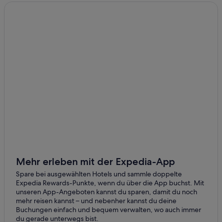
Campingplätze in Gatlinburg
Hotels mit Sauna in Gatlinburg – Pigeon Forge
Günstige in Gatlinburg – Pigeon Forge
Hütten in Gatlinburg
Little Creek Falls: Hotels
Hotels mit Whirlpool in Gatlinburg
Chalets in Gatlinburg
Hotels nahe Patriot Park
Günstige in Gatlinburg
Hotels nahe Titanic-Museum
Wohnungen in Pittman Center
Mehr erleben mit der Expedia-App
Williamsburg Hotels
Spare bei ausgewählten Hotels und sammle doppelte
Private Ferienhäuser in Gatlinburg
Expedia Rewards-Punkte, wenn du über die App buchst. Mit
unseren App-Angeboten kannst du sparen, damit du noch
Hotels mit Pool in Gatlinburg
mehr reisen kannst – und nebenher kannst du deine
Buchungen einfach und bequem verwalten, wo auch immer
Ferienwohnungen in Gatlinburg
du gerade unterwegs bist.