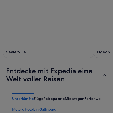
Sevierville
Pigeon 
Entdecke mit Expedia eine
Welt voller Reisen
Unterkünfte
Flüge
Reisepakete
Mietwagen
Ferienwohnung
Motel 6 Hotels in Gatlinburg