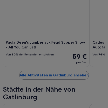
Paula Deen's Lumberjack Feud Supper Show
Cades Co
- All You Can Eat!
Autofah
59 €
Von
80%
der Reisenden empfohlen
Von
74%
de
pro Erw.
Alle Aktivitäten in Gatlinburg ansehen
Städte in der Nähe von
Gatlinburg