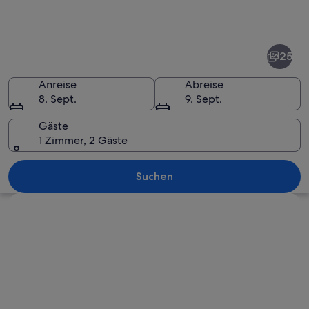
Fotos
von
Gatlinburg
25
Anreise
Abreise
8. Sept.
9. Sept.
Gäste
1 Zimmer, 2 Gäste
Eine Stadt eingebettet in ein Tal, u
Suchen
Karte erkunden