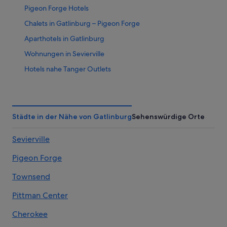
Pigeon Forge Hotels
Chalets in Gatlinburg – Pigeon Forge
Aparthotels in Gatlinburg
Wohnungen in Sevierville
Hotels nahe Tanger Outlets
Hotels nahe Ripley's Aquarium of the Smokies
Hotels nahe Bundesbehörde des Great-Smoky-
Mountains-Nationalparks
Städte in der Nähe von Gatlinburg
Sehenswürdige Orte
Historische in Gatlinburg
Sevierville
3-Sterne-Hotels in Gatlinburg
Hotel-Resorts in Gatlinburg
Pigeon Forge
Hotels nahe Anakeesta
Townsend
Villen in Gatlinburg
Pittman Center
Hausboote in Gatlinburg
Cherokee
Chalet Village: Hotels