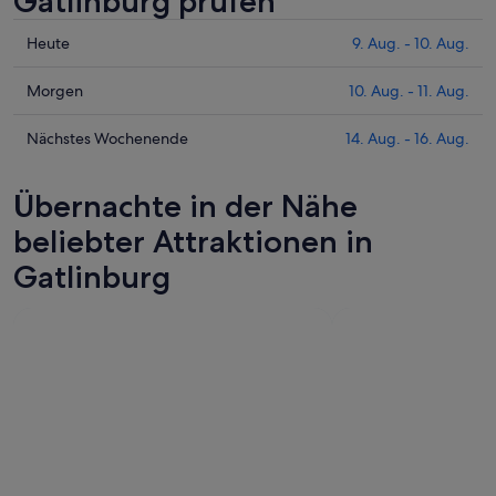
Gatlinburg prüfen
Prüfe
Heute
9. Aug. - 10. Aug.
die
Preise
Prüfe
Morgen
10. Aug. - 11. Aug.
für
die
Gatlinburg
Preise
Prüfe
Nächstes Wochenende
14. Aug. - 16. Aug.
heute
für
die
Nacht,
Gatlinburg
Preise
Übernachte in der Nähe
9.
morgen
für
Aug.
Nacht,
Gatlinburg
beliebter Attraktionen in
-
10.
am
Gatlinburg
10.
Aug.
nächsten
Aug.
-
Wochenende,
11.
14.
Aug.
Aug.
-
16.
Aug.