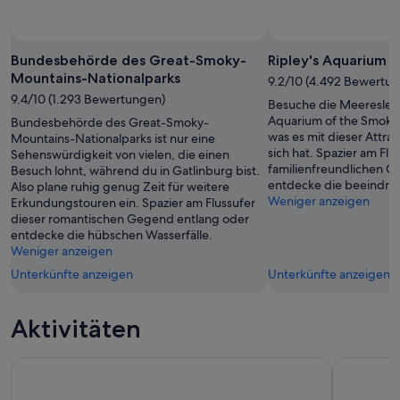
Bundesbehörde des Great-Smoky-
Ripley's Aquarium 
Mountains-Nationalparks
9.2/10 (4.492 Bewertu
9.4/10 (1.293 Bewertungen)
Besuche die Meeresleb
Aquarium of the Smokie
Bundesbehörde des Great-Smoky-
was es mit dieser Attrak
Mountains-Nationalparks ist nur eine
sich hat. Spazier am Flu
Sehenswürdigkeit von vielen, die einen
familienfreundlichen G
Besuch lohnt, während du in Gatlinburg bist.
entdecke die beeindru
Also plane ruhig genug Zeit für weitere
Weniger anzeigen
Erkundungstouren ein. Spazier am Flussufer
dieser romantischen Gegend entlang oder
entdecke die hübschen Wasserfälle.
Weniger anzeigen
Unterkünfte anzeigen
Unterkünfte anzeigen
Aktivitäten
Paula Deen's Lumberjack Feud Supper Show - All You Can Ea
Cades Cove