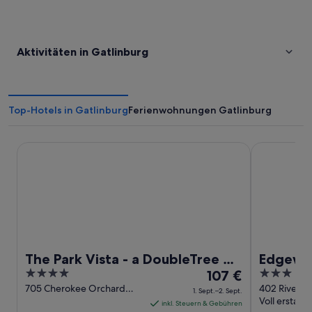
Aktivitäten in Gatlinburg
Top-Hotels in Gatlinburg
Ferienwohnungen Gatlinburg
The Park Vista - a DoubleTree by Hilton Hotel - Gatlinburg
Edgewater H
The Park Vista - a DoubleTree by
Edgewat
4
Der
3
Hilton Hotel - Gatlinburg
107 €
out
Preis
out
705 Cherokee Orchard
402 River R
1. Sept.–2. Sept.
Road Gatlinburg TN
TN
Voll erstatt
of
beträgt
of
inkl. Steuern & Gebühren