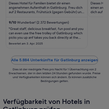
5
107 €
5
Dieses Hotel für Familien bietet dir einen
Dieses Hotel
pro
angenehmen Aufenthalt in Gatlinburg. Freu dich
einen angen
auf 2 Restaurants, Frühstück (gegen Gebühr) und
Nacht
dich auf in
Zimmerservice (bitte ...
Internetzuga
vom
1.
9
/
10
Wunderbar! (2.372 Bewertungen)
Sept.
"Great staff, delicious breakfast, fun pool and you
bis
can even use the free trolley of Gatlinburg which
picks you up anf takes you back directly at the
zum
hotel."
2.
Bewertet am 3. Apr. 2025
Sept.
Alle 5.884 Unterkünfte für Gatlinburg anzeigen
Dies ist der niedrigste Preis pro Nacht für 1 Übernachtung von 2
Erwachsenen, der in den letzten 24 Stunden gefunden wurde. Preise
und Verfügbarkeiten können sich ändern. Es können zusätzliche
Bedingungen gelten.
Verfügbarkeit von Hotels in