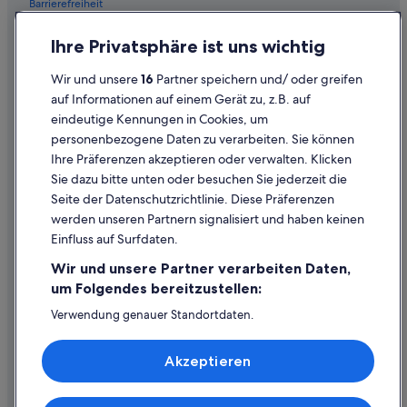
Barrierefreiheit
Datenschutz
Ihre Privatsphäre ist uns wichtig
Cookies
Wir und unsere
16
Partner speichern und/ oder greifen
Rechtliche Hinweise/Kontakt
auf Informationen auf einem Gerät zu, z.B. auf
eindeutige Kennungen in Cookies, um
Inhaltsrichtlinien und Melden von Inhalten
personenbezogene Daten zu verarbeiten. Sie können
Ihre Präferenzen akzeptieren oder verwalten. Klicken
Hilfe
Sie dazu bitte unten oder besuchen Sie jederzeit die
Hilfe
Seite der Datenschutzrichtlinie. Diese Präferenzen
werden unseren Partnern signalisiert und haben keinen
Flug stornieren
Einfluss auf Surfdaten.
Hotel- oder Ferienunterkunftsbuchung stornieren
Wir und unsere Partner verarbeiten Daten,
Rückerstattungsdauer
um Folgendes bereitzustellen:
Expedia-Gutschein einlösen
Verwendung genauer Standortdaten.
Endgeräteeigenschaften zur Identifikation aktiv abfragen.
Internationale Reisedokumente
Speichern von oder Zugriff auf Informationen auf einem
Akzeptieren
Endgerät. Personalisierte Werbung und Inhalte, Messung
von Werbeleistung und der Performance von Inhalten,
Zielgruppenforschung sowie Entwicklung und