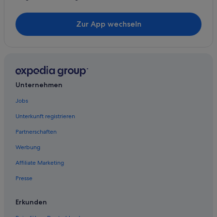
Motels in Gatlinburg
Hotels mit Wellnessbereich in Gatlinburg
Zur App wechseln
Lodges in Gatlinburg
Gatlinburg Hotels
Hotels mit Aussicht in Gatlinburg
Hotels mit Sauna in Gatlinburg
Unternehmen
Strand in Gatlinburg
Jobs
B&B in Gatlinburg – Pigeon Forge
Unterkunft registrieren
Sevierville Hotels
Partnerschaften
Hotels mit Fitnessbereich in Gatlinburg
Werbung
Hotels mit Aussicht in Gatlinburg – Pigeon Forge
Affiliate Marketing
Caton Hotels
Presse
Erkunden