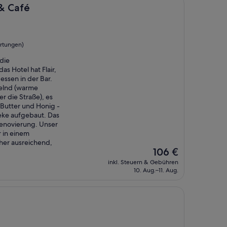
& Café
rtungen)
die
as Hotel hat Flair,
essen in der Bar.
kelnd (warme
r die Straße), es
 Butter und Honig -
heke aufgebaut. Das
Renovierung. Unser
 in einem
er ausreichend,
Der
106 €
Preis
inkl. Steuern & Gebühren
beträgt
10. Aug.–11. Aug.
106 €