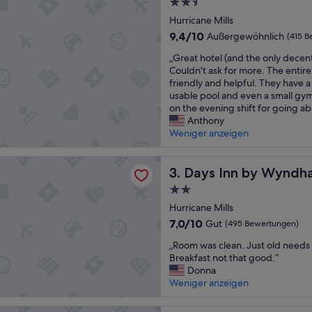
2.5-
Sterne-
Hurricane Mills
Unterkunft
9.4
9,4/10
Außergewöhnlich
(415 
von
„
„Great hotel (and the only decent
10,
G
Couldn't ask for more. The entire
Außergewöhnlich,
r
friendly and helpful. They have a
(415
e
usable pool and even a small gym
Bewertungen)
a
on the evening shift for going 
t
Anthony
h
Weniger anzeigen
o
t
n by Wyndham Hurricane Mills
e
Days Inn by Wyndham Hurric
3. Days Inn by Wyndha
l
2.0-
(
Sterne-
a
Hurricane Mills
Unterkunft
n
7.0
7,0/10
Gut
(495 Bewertungen)
d
von
„
t
„Room was clean. Just old needs
10,
R
h
Breakfast not that good.“
Gut,
o
e
Donna
(495
o
o
Weniger anzeigen
Bewertungen)
m
n
w
l