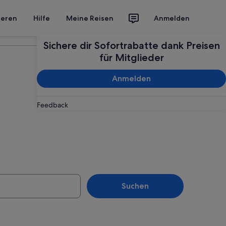
ieren
Hilfe
Meine Reisen
Anmelden
Deine Reise planen
Sichere dir Sofortrabatte dank Preisen
für Mitglieder
Anmelden
Feedback
Suchen