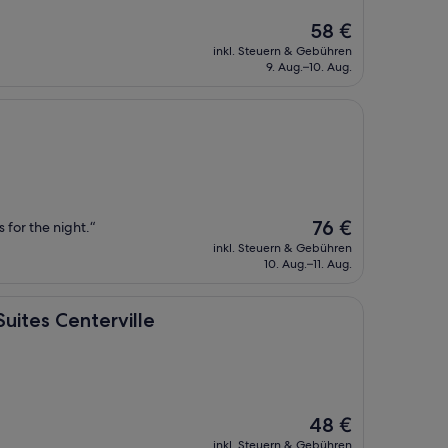
Der
58 €
Preis
inkl. Steuern & Gebühren
beträgt
9. Aug.–10. Aug.
58 €
Der
76 €
s for the night.“
Preis
inkl. Steuern & Gebühren
beträgt
10. Aug.–11. Aug.
76 €
nterville
uites Centerville
Der
48 €
Preis
inkl. Steuern & Gebühren