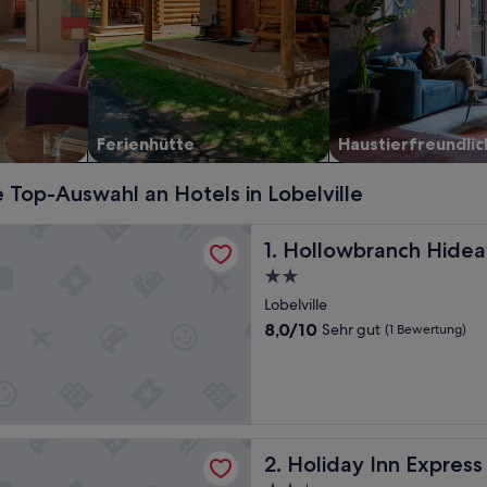
Ferienhütte
Haustier­freundlic
 Top-Auswahl an Hotels in Lobelville
ranch Hideaway
Hollowbranch Hideaway
1. Hollowbranch Hide
2.0-
Sterne-
Lobelville
Unterkunft
8.0
8,0/10
Sehr gut
(1 Bewertung)
von
10,
Sehr
gut,
(1
Bewertung)
Inn Express Hurricane by IHG
Holiday Inn Express Hurrica
2. Holiday Inn Express