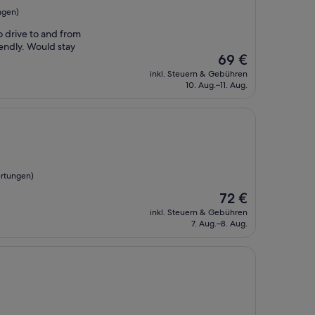
ngen)
to drive to and from
iendly. Would stay
Der
69 €
Preis
inkl. Steuern & Gebühren
beträgt
10. Aug.–11. Aug.
69 €
rtungen)
Der
72 €
Preis
inkl. Steuern & Gebühren
beträgt
7. Aug.–8. Aug.
72 €