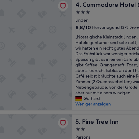
ore Hotel & Café
a
Commodore Hotel & Café
y
4. Commodore Hotel 
s
d
3.0-
c
e
Sterne-
l
Linden
c
Unterkunft
e
e
8.8
8,8/10
Hervorragend
(273 Bewe
a
n
von
„
n
„Nostalgische Kleinstadt Linden, 
t
10,
N
.
Hoteleigentümer sind sehr nett, d
o
Hervorragend,
o
J
wir hatten ein recht gutes Abend
n
(273
s
u
Das Frühstück war weniger pric
e
Bewertungen)
t
s
Speisen gibt es in einem Café übe
i
a
t
gibt Kaffee, Orangensaft, Toast,
n
l
o
aber alles recht lieblos an der T
t
g
l
Café selbst bräuchte auch eine 
o
i
d
Zimmer (2 Queensizebetten) war
w
s
n
Nebengebäude, von der Größe h
n
c
e
aber nur mit einem winzigen ...
!
h
e
Gerhard
)
e
d
Weniger anzeigen
.
K
s
C
l
s
o
e Inn
e
Pine Tree Inn
o
5. Pine Tree Inn
u
i
m
l
2.0-
n
e
d
Sterne-
s
Parsons
u
n