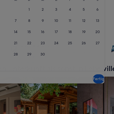
Gönn dir etwas
Melde dich an und spare mindestens 10% bei
Tausenden Hotels.
Anmelden
n Unterkunft als sonst in Lobelvill
ents
Suche nach Ferienhütten
Suche nach haustier
Fertig