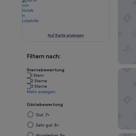
Auf Karte anzeigen
Filtern nach:
Sternebewertung
Days In
1 Stern
2 Sterne
3 Sterne
Mehr anzeigen
Gästebewertung
Die
Gut: 7+
Ergebnisse
werden
Sehr gut: 8+
nach
Wunderbar: 9+