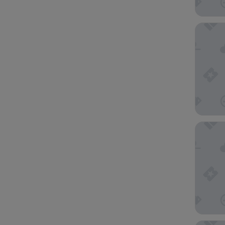
Imperia
Parsons 