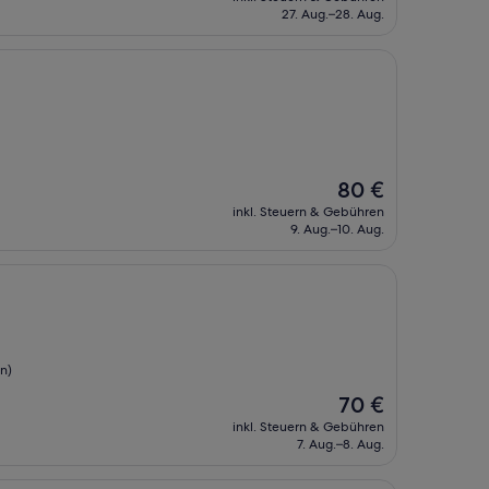
beträgt
27. Aug.–28. Aug.
48 €
Der
80 €
Preis
inkl. Steuern & Gebühren
beträgt
9. Aug.–10. Aug.
80 €
n)
Der
70 €
Preis
inkl. Steuern & Gebühren
beträgt
7. Aug.–8. Aug.
70 €