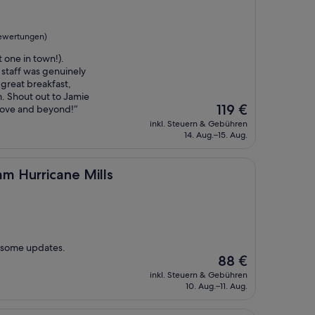
Bewertungen)
 one in town!).
 staff was genuinely
 great breakfast,
. Shout out to Jamie
Der
119 €
above and beyond!“
Preis
inkl. Steuern & Gebühren
beträgt
14. Aug.–15. Aug.
119 €
ane Mills
m Hurricane Mills
 some updates.
Der
88 €
Preis
inkl. Steuern & Gebühren
beträgt
10. Aug.–11. Aug.
88 €