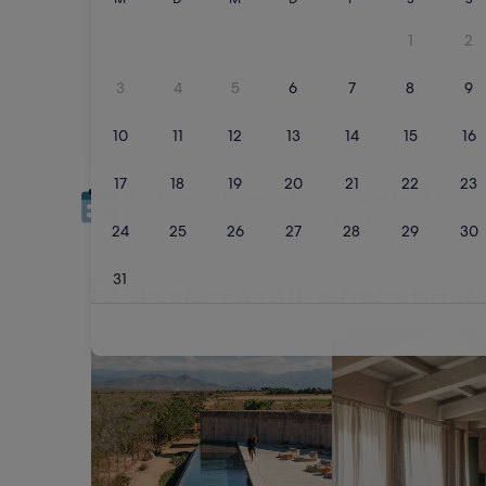
Und wenn du deine Meinung änderst?
Ganz einfach: Buche Hotels mit kostenloser
Stornierung.
Probiere es mit einer andere
Suche nach Unterkünften mit Pool
Suche nach Apartm