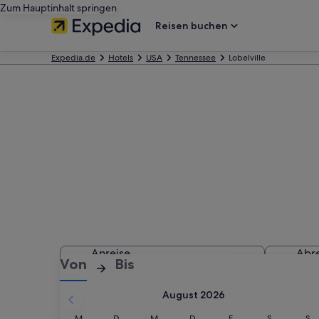
Zum Hauptinhalt springen
Reisen buchen
Expedia.de
Hotels
USA
Tennessee
Lobelville
Hotels in Lobe
Anreise
Abre
:
:
Von
Bis
Datum
Dat
Anreise
Abreise
August 2026
ausgewählt.
Montag
Dienstag
Mittwoch
Donnerstag
Freitag
Samstag
Son
M
D
M
D
F
S
S