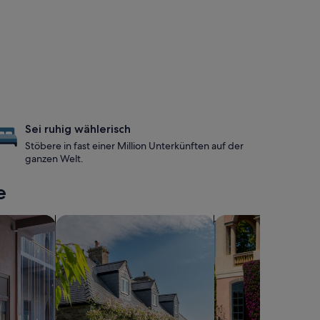
Sei ruhig wählerisch
Stöbere in fast einer Million Unterkünften auf der
ganzen Welt.
e
freundlichen Unterkünften
Suche nach Landhäusern
Suche nach familien