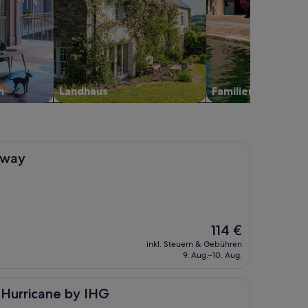
h
Landhaus
Familien­freundlich
away
Der
114 €
Preis
inkl. Steuern & Gebühren
beträgt
9. Aug.–10. Aug.
114 €
ne by IHG
 Hurricane by IHG