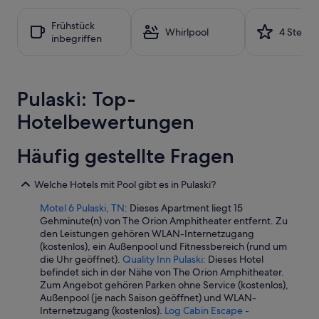
e
24 Stunden
n
für
Frühstück
P
einen
Whirlpool
4 Sterne
inbegriffen
o
Aufenthalt
o
mit
l
1 Übernachtung
w
von
Pulaski: Top-
a
2 Erwachsenen
r
gefunden
Hotelbewertungen
a
wurde.
l
Preise
l
und
Häufig gestellte Fragen
e
Verfügbarkeiten
s
können
s
Welche Hotels mit Pool gibt es in Pulaski?
sich
e
ändern.
Motel 6 Pulaski, TN
: Dieses Apartment liegt 15
h
Es
Gehminute(n) von The Orion Amphitheater entfernt. Zu
r
können
den Leistungen gehören WLAN-Internetzugang
g
zusätzliche
(kostenlos), ein Außenpool und Fitnessbereich (rund um
u
Bedingungen
die Uhr geöffnet).
Quality Inn Pulaski
: Dieses Hotel
t
gelten.
befindet sich in der Nähe von The Orion Amphitheater.
.
Zum Angebot gehören Parken ohne Service (kostenlos),
“
Außenpool (je nach Saison geöffnet) und WLAN-
Internetzugang (kostenlos).
Log Cabin Escape -