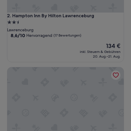
Hampton Inn By Hilton Lawrenceburg
2. Hampton Inn By Hilton Lawrenceburg
2.5-
Sterne-
Lawrenceburg
Unterkunft
8.6
8,6/10
Hervorragend
(17 Bewertungen)
von
Der
134 €
10,
Preis
Hervorragend,
inkl. Steuern & Gebühren
beträgt
(17
20. Aug.–21. Aug.
134 €
Bewertungen)
Econo Lodge Cornersville I-65