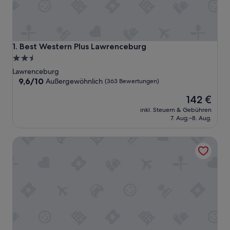
Best Western Plus Lawrenceburg
1. Best Western Plus Lawrenceburg
2.5-
Sterne-
Lawrenceburg
Unterkunft
9.6
9,6/10
Außergewöhnlich
(363 Bewertungen)
von
Der
142 €
10,
Preis
Außergewöhnlich,
inkl. Steuern & Gebühren
beträgt
(363
7. Aug.–8. Aug.
142 €
Bewertungen)
Hampton Inn By Hilton Lawrenceburg