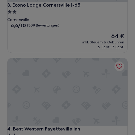
Econo Lodge Cornersville I-65
3. Econo Lodge Cornersville I-65
2.0-
Sterne-
Cornersville
Unterkunft
6.6
6,6/10
(309 Bewertungen)
von
Der
64 €
10,
Preis
(309
inkl. Steuern & Gebühren
beträgt
Bewertungen)
6. Sept.–7. Sept.
64 €
Best Western Fayetteville Inn
Best Western Fayetteville Inn
4. Best Western Fayetteville Inn