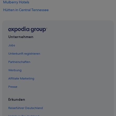
Mulberry Hotels
Hütten in Central Tennessee
Leoma Hotels
College Grove Hotels
Hütten in Hohenwald
Unternehmen
Huntland Hotels
Jobs
Cottages in Normandie
Unterkunft registrieren
Haustierfreundliche in Pulaski
Partnerschaften
Lynchburg Hotels
Werbung
Santa Fe Hotels
Affiliate Marketing
Ardmore Hotels
Presse
Goodspring Hotels
Spring Hill Hotels
Erkunden
Columbia Hotels
Reiseführer Deutschland
Waynesboro Hotels