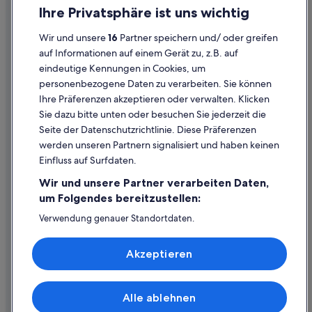
Datenschutz
Nunnelly Hotels
Ihre Privatsphäre ist uns wichtig
Cookies
Lawrenceburg Hotels
Wir und unsere
16
Partner speichern und/ oder greifen
Rechtliche Hinweise/Kontakt
Bethesda: Hotels
auf Informationen auf einem Gerät zu, z.B. auf
eindeutige Kennungen in Cookies, um
Inhaltsrichtlinien und Melden von Inhalten
Tullahoma Hotels
personenbezogene Daten zu verarbeiten. Sie können
Normandie Hotels
Ihre Präferenzen akzeptieren oder verwalten. Klicken
Hilfe
Pulaski Hotels
Sie dazu bitte unten oder besuchen Sie jederzeit die
Hilfe
Seite der Datenschutzrichtlinie. Diese Präferenzen
Hotels nahe Lynchburg Hardware and General Store
werden unseren Partnern signalisiert und haben keinen
Flug stornieren
Hotels nahe Milky Way Farm
Einfluss auf Surfdaten.
Hotel- oder Ferienunterkunftsbuchung stornieren
Franklin Hotels
Wir und unsere Partner verarbeiten Daten,
Rückerstattungsdauer
Elkton Hotels
um Folgendes bereitzustellen:
Expedia-Gutschein einlösen
Günstige in Columbia
Verwendung genauer Standortdaten.
Endgeräteeigenschaften zur Identifikation aktiv abfragen.
Fly Hotels
Internationale Reisedokumente
Speichern von oder Zugriff auf Informationen auf einem
Akzeptieren
Endgerät. Personalisierte Werbung und Inhalte, Messung
Shelbyville Hotels
von Werbeleistung und der Performance von Inhalten,
Zielgruppenforschung sowie Entwicklung und
Ethridge Hotels
Verbesserung von Angeboten.
Alle ablehnen
Fayetteville Hotels
© 2026 Expedia, Inc., ein Unternehmen der Expedia Group. Alle Rechte
Liste der Partner (Lieferanten)