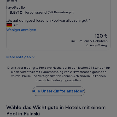
2.5-
Sterne-
Fayetteville
Unterkunft
8.8
8,8/10
Hervorragend
(617 Bewertungen)
von
„
„Bis auf den geschlossenen Pool war alles sehr gut.“
10,
B
Alf
Hervorragend,
i
Weniger anzeigen
(617
s
Der
120 €
Bewertungen)
a
Preis
inkl. Steuern & Gebühren
u
beträgt
8. Aug.–9. Aug.
f
120 €
d
Mehr anzeigen
e
n
g
Dies
Dies ist der niedrigste Preis pro Nacht, der in den letzten 24 Stunden für
e
einen Aufenthalt mit 1 Übernachtung von 2 Erwachsenen gefunden
ist
wurde. Preise und Verfügbarkeiten können sich ändern. Es können
s
der
zusätzliche Bedingungen gelten.
c
niedrigste
h
Preis
l
Alle Unterkünfte anzeigen
pro
o
Nacht,
s
der
s
in
Wähle das Wichtigste in Hotels mit einem
e
den
Pool in Pulaski
n
letzten