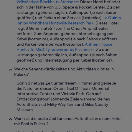
Vollständige Blockhaus-Startseite
: Dieses Hotel befindet
sich in der Nähe von U.S. Space & Rocket Center. Zu den
Leistungen gehören täglich, Außenpool (je nach Saison
geöffnet) und Parken ohne Service (kostenlos).
La Quinta
Inn by Wyndham Huntsville Research Park
: Dieses Hotel
liegt 8 Gehminute(n) von The Orion Amphitheater
entfernt. Zum Angebot gehören Internetzugang per
Kabel (kostenlos), Außenpool (je nach Saison geöffnet)
und Parken ohne Service (kostenlos).
Anthem House
Huntsville MidCity, powered by Placemakr
: Zu den
Leistungen gehören täglich, Außenpool (je nach Saison
geöffnet) und Internetzugang per Kabel (kostenlos).
Welche Sehenswürdigkeiten und Aktivitäten gibt es in
Pulaski?
Gönn dir etwas Zeit unter freiem Himmel und genieße
die Natur an diesen Orten: Trail Of Tears Memorial
Interpretive Center und Victoria Park. Geh auf
Entdeckungstour! Lohnende Ziele während deines
Aufenthalts sind Milky Way Farm und Giles County
Museum.
Wann ist die beste Zeit für einen Aufenthalt in einem Hotel
mit Pool in Pulaski?