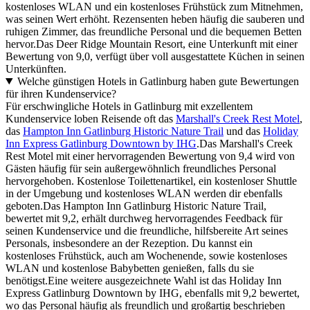
kostenloses WLAN und ein kostenloses Frühstück zum Mitnehmen,
was seinen Wert erhöht. Rezensenten heben häufig die sauberen und
ruhigen Zimmer, das freundliche Personal und die bequemen Betten
hervor.Das Deer Ridge Mountain Resort, eine Unterkunft mit einer
Bewertung von 9,0, verfügt über voll ausgestattete Küchen in seinen
Unterkünften.
Welche günstigen Hotels in Gatlinburg haben gute Bewertungen
für ihren Kundenservice?
Für erschwingliche Hotels in Gatlinburg mit exzellentem
Kundenservice loben Reisende oft das
Marshall's Creek Rest Motel
,
das
Hampton Inn Gatlinburg Historic Nature Trail
und das
Holiday
Inn Express Gatlinburg Downtown by IHG
.Das Marshall's Creek
Rest Motel mit einer hervorragenden Bewertung von 9,4 wird von
Gästen häufig für sein außergewöhnlich freundliches Personal
hervorgehoben. Kostenlose Toilettenartikel, ein kostenloser Shuttle
in der Umgebung und kostenloses WLAN werden dir ebenfalls
geboten.Das Hampton Inn Gatlinburg Historic Nature Trail,
bewertet mit 9,2, erhält durchweg hervorragendes Feedback für
seinen Kundenservice und die freundliche, hilfsbereite Art seines
Personals, insbesondere an der Rezeption. Du kannst ein
kostenloses Frühstück, auch am Wochenende, sowie kostenloses
WLAN und kostenlose Babybetten genießen, falls du sie
benötigst.Eine weitere ausgezeichnete Wahl ist das Holiday Inn
Express Gatlinburg Downtown by IHG, ebenfalls mit 9,2 bewertet,
wo das Personal häufig als freundlich und großartig beschrieben