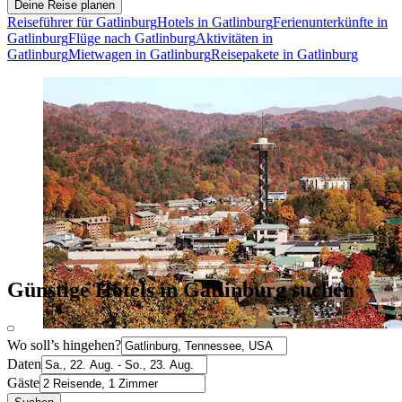
Deine Reise planen
Reiseführer für Gatlinburg
Hotels in Gatlinburg
Ferienunterkünfte in
Gatlinburg
Flüge nach Gatlinburg
Aktivitäten in
Gatlinburg
Mietwagen in Gatlinburg
Reisepakete in Gatlinburg
Günstige Hotels in Gatlinburg suchen
Wo soll’s hingehen?
Daten
Gäste