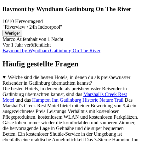
Baymont by Wyndham Gatlinburg On The River
10/10
Hervorragend
"Riverview / 24h Indoorpool"
Weniger
Marco
Aufenthalt von 1 Nacht
Vor 1 Jahr veröffentlicht
Baymont by Wyndham Gatlinburg On The River
Häufig gestellte Fragen
Welche sind die besten Hotels, in denen du als preisbewusster
Reisender in Gatlinburg übernachten kannst?
Die besten Hotels, in denen du als preisbewusster Reisender in
Gatlinburg übernachten kannst, sind das
Marshall's Creek Rest
Motel
und das
Hampton Inn Gatlinburg Historic Nature Trail
.Das
Marshall's Creek Rest Motel bietet mit einer Bewertung von 9,4 ein
ausgezeichnetes Preis-Leistungs-Verhältnis mit kostenlosen
Pflegeprodukten, kostenlosem WLAN und kostenlosen Parkplätzen.
Gäste loben immer wieder die komfortablen und sauberen Zimmer,
die hervorragende Lage in Gehnähe und die super bequemen
Betten. Ein kostenloser Shuttle-Service in der Umgebung ist
ebenfalls eine praktische Annehmlichkeit.Das 3-Sterne Hampton Inn