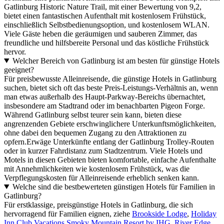
Gatlinburg Historic Nature Trail, mit einer Bewertung von 9,2,
bietet einen fantastischen Aufenthalt mit kostenlosem Frühstück,
einschließlich Selbstbedienungsoption, und kostenlosem WLAN.
Viele Gäste heben die geräumigen und sauberen Zimmer, das
freundliche und hilfsbereite Personal und das köstliche Frühstück
hervor.
Welcher Bereich von Gatlinburg ist am besten für günstige Hotels
geeignet?
Für preisbewusste Alleinreisende, die günstige Hotels in Gatlinburg
suchen, bietet sich oft das beste Preis-Leistungs-Verhältnis an, wenn
man etwas außerhalb des Haupt-Parkway-Bereichs übernachtet,
insbesondere am Stadtrand oder im benachbarten Pigeon Forge.
Während Gatlinburg selbst teurer sein kann, bieten diese
angrenzenden Gebiete erschwinglichere Unterkunftsmöglichkeiten,
ohne dabei den bequemen Zugang zu den Attraktionen zu
opfern.Erwäge Unterkünfte entlang der Gatlinburg Trolley-Routen
oder in kurzer Fahrdistanz zum Stadtzentrum. Viele Hotels und
Motels in diesen Gebieten bieten komfortable, einfache Aufenthalte
mit Annehmlichkeiten wie kostenlosem Frühstück, was die
Verpflegungskosten für Alleinreisende erheblich senken kann.
Welche sind die bestbewerteten günstigen Hotels für Familien in
Gatlinburg?
Für erstklassige, preisgünstige Hotels in Gatlinburg, die sich
hervorragend für Familien eignen, ziehe
Brookside Lodge
,
Holiday
Inn Club Vacations Smoky Mountain Resort by IHG
,
River Edge