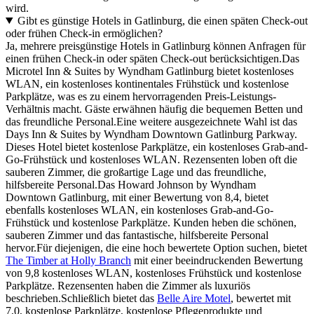
wird.
Gibt es günstige Hotels in Gatlinburg, die einen späten Check-out
oder frühen Check-in ermöglichen?
Ja, mehrere preisgünstige Hotels in Gatlinburg können Anfragen für
einen frühen Check-in oder späten Check-out berücksichtigen.Das
Microtel Inn & Suites by Wyndham Gatlinburg bietet kostenloses
WLAN, ein kostenloses kontinentales Frühstück und kostenlose
Parkplätze, was es zu einem hervorragenden Preis-Leistungs-
Verhältnis macht. Gäste erwähnen häufig die bequemen Betten und
das freundliche Personal.Eine weitere ausgezeichnete Wahl ist das
Days Inn & Suites by Wyndham Downtown Gatlinburg Parkway.
Dieses Hotel bietet kostenlose Parkplätze, ein kostenloses Grab-and-
Go-Frühstück und kostenloses WLAN. Rezensenten loben oft die
sauberen Zimmer, die großartige Lage und das freundliche,
hilfsbereite Personal.Das Howard Johnson by Wyndham
Downtown Gatlinburg, mit einer Bewertung von 8,4, bietet
ebenfalls kostenloses WLAN, ein kostenloses Grab-and-Go-
Frühstück und kostenlose Parkplätze. Kunden heben die schönen,
sauberen Zimmer und das fantastische, hilfsbereite Personal
hervor.Für diejenigen, die eine hoch bewertete Option suchen, bietet
The Timber at Holly Branch
mit einer beeindruckenden Bewertung
von 9,8 kostenloses WLAN, kostenloses Frühstück und kostenlose
Parkplätze. Rezensenten haben die Zimmer als luxuriös
beschrieben.Schließlich bietet das
Belle Aire Motel
, bewertet mit
7,0, kostenlose Parkplätze, kostenlose Pflegeprodukte und