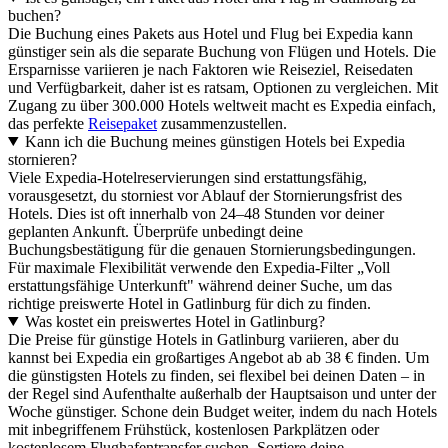
buchen?
Die Buchung eines Pakets aus Hotel und Flug bei Expedia kann
günstiger sein als die separate Buchung von Flügen und Hotels. Die
Ersparnisse variieren je nach Faktoren wie Reiseziel, Reisedaten
und Verfügbarkeit, daher ist es ratsam, Optionen zu vergleichen. Mit
Zugang zu über 300.000 Hotels weltweit macht es Expedia einfach,
das perfekte
Reisepaket
zusammenzustellen.
Kann ich die Buchung meines günstigen Hotels bei Expedia
stornieren?
Viele Expedia-Hotelreservierungen sind erstattungsfähig,
vorausgesetzt, du storniest vor Ablauf der Stornierungsfrist des
Hotels. Dies ist oft innerhalb von 24–48 Stunden vor deiner
geplanten Ankunft. Überprüfe unbedingt deine
Buchungsbestätigung für die genauen Stornierungsbedingungen.
Für maximale Flexibilität verwende den Expedia-Filter „Voll
erstattungsfähige Unterkunft" während deiner Suche, um das
richtige preiswerte Hotel in Gatlinburg für dich zu finden.
Was kostet ein preiswertes Hotel in Gatlinburg?
Die Preise für günstige Hotels in Gatlinburg variieren, aber du
kannst bei Expedia ein großartiges Angebot ab ab 38 € finden. Um
die günstigsten Hotels zu finden, sei flexibel bei deinen Daten – in
der Regel sind Aufenthalte außerhalb der Hauptsaison und unter der
Woche günstiger. Schone dein Budget weiter, indem du nach Hotels
mit inbegriffenem Frühstück, kostenlosen Parkplätzen oder
kostenlosem Flughafentransfer suchen. Sortiere deine