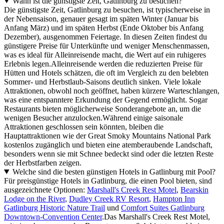
Wann ist die günstigste Zeit, Gatlinburg zu besuchen?
Die günstigste Zeit, Gatlinburg zu besuchen, ist typischerweise in
der Nebensaison, genauer gesagt im späten Winter (Januar bis
Anfang März) und im späten Herbst (Ende Oktober bis Anfang
Dezember), ausgenommen Feiertage. In diesen Zeiten findest du
günstigere Preise für Unterkünfte und weniger Menschenmassen,
was es ideal für Alleinreisende macht, die Wert auf ein ruhigeres
Erlebnis legen.Alleinreisende werden die reduzierten Preise für
Hütten und Hotels schätzen, die oft im Vergleich zu den belebten
Sommer- und Herbstlaub-Saisons deutlich sinken. Viele lokale
Attraktionen, obwohl noch geöffnet, haben kürzere Warteschlangen,
was eine entspanntere Erkundung der Gegend ermöglicht. Sogar
Restaurants bieten möglicherweise Sonderangebote an, um die
wenigen Besucher anzulocken.Während einige saisonale
Attraktionen geschlossen sein könnten, bleiben die
Hauptattraktionen wie der Great Smoky Mountains National Park
kostenlos zugänglich und bieten eine atemberaubende Landschaft,
besonders wenn sie mit Schnee bedeckt sind oder die letzten Reste
der Herbstfarben zeigen.
Welche sind die besten günstigen Hotels in Gatlinburg mit Pool?
Für preisgünstige Hotels in Gatlinburg, die einen Pool bieten, sind
ausgezeichnete Optionen:
Marshall's Creek Rest Motel
,
Bearskin
Lodge on the River
,
Dudley Creek RV Resort
,
Hampton Inn
Gatlinburg Historic Nature Trail
und
Comfort Suites Gatlinburg
Downtown-Convention Center
.Das Marshall's Creek Rest Motel,