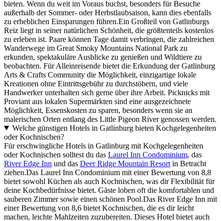
bieten. Wenn du weit im Voraus buchst, besonders für Besuche
außerhalb der Sommer- oder Herbstlaubsaison, kann dies ebenfalls
zu erheblichen Einsparungen führen.Ein Großteil von Gatlinburgs
Reiz liegt in seiner natürlichen Schönheit, die größtenteils kostenlos
zu erleben ist. Paare können Tage damit verbringen, die zahlreichen
Wanderwege im Great Smoky Mountains National Park zu
erkunden, spektakuläre Ausblicke zu genießen und Wildtiere zu
beobachten. Für Alleinreisende bietet die Erkundung der Gatlinburg
Arts & Crafts Community die Möglichkeit, einzigartige lokale
Kreationen ohne Eintrittsgebühr zu durchstöbern, und viele
Handwerker unterhalten sich gerne über ihre Arbeit. Picknicks mit
Proviant aus lokalen Supermärkten sind eine ausgezeichnete
Möglichkeit, Essenskosten zu sparen, besonders wenn sie an
malerischen Orten entlang des Little Pigeon River genossen werden.
Welche günstigen Hotels in Gatlinburg bieten Kochgelegenheiten
oder Kochnischen?
Für erschwingliche Hotels in Gatlinburg mit Kochgelegenheiten
oder Kochnischen solltest du das
Laurel Inn Condominium
, das
River Edge Inn
und das
Deer Ridge Mountain Resort
in Betracht
ziehen.Das Laurel Inn Condominium mit einer Bewertung von 8,8
bietet sowohl Küchen als auch Kochnischen, was dir Flexibilität für
deine Kochbedürfnisse bietet. Gäste loben oft die komfortablen und
sauberen Zimmer sowie einen schönen Pool.Das River Edge Inn mit
einer Bewertung von 8,6 bietet Kochnischen, die es dir leicht
machen, leichte Mahlzeiten zuzubereiten. Dieses Hotel bietet auch