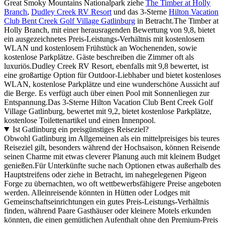
Great Smoky Mountains Nationalpark ziehe
The Timber at Holly
Branch
,
Dudley Creek RV Resort
und das 3-Sterne
Hilton Vacation
Club Bent Creek Golf Village Gatlinburg
in Betracht.The Timber at
Holly Branch, mit einer herausragenden Bewertung von 9,8, bietet
ein ausgezeichnetes Preis-Leistungs-Verhältnis mit kostenlosem
WLAN und kostenlosem Frühstück an Wochenenden, sowie
kostenlose Parkplätze. Gäste beschreiben die Zimmer oft als
luxuriös.Dudley Creek RV Resort, ebenfalls mit 9,8 bewertet, ist
eine großartige Option für Outdoor-Liebhaber und bietet kostenloses
WLAN, kostenlose Parkplätze und eine wunderschöne Aussicht auf
die Berge. Es verfügt auch über einen Pool mit Sonnenliegen zur
Entspannung.Das 3-Sterne Hilton Vacation Club Bent Creek Golf
Village Gatlinburg, bewertet mit 9,2, bietet kostenlose Parkplätze,
kostenlose Toilettenartikel und einen Innenpool.
Ist Gatlinburg ein preisgünstiges Reiseziel?
Obwohl Gatlinburg im Allgemeinen als ein mittelpreisiges bis teures
Reiseziel gilt, besonders während der Hochsaison, können Reisende
seinen Charme mit etwas cleverer Planung auch mit kleinem Budget
genießen.Für Unterkünfte suche nach Optionen etwas außerhalb des
Hauptstreifens oder ziehe in Betracht, im nahegelegenen Pigeon
Forge zu übernachten, wo oft wettbewerbsfähigere Preise angeboten
werden. Alleinreisende könnten in Hütten oder Lodges mit
Gemeinschaftseinrichtungen ein gutes Preis-Leistungs-Verhältnis
finden, während Paare Gasthäuser oder kleinere Motels erkunden
könnten, die einen gemütlichen Aufenthalt ohne den Premium-Preis