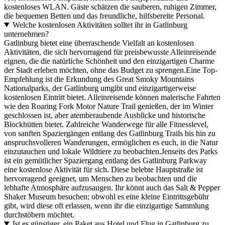
kostenloses WLAN. Gäste schätzen die sauberen, ruhigen Zimmer,
die bequemen Betten und das freundliche, hilfsbereite Personal.
Welche kostenlosen Aktivitäten solltet ihr in Gatlinburg
unternehmen?
Gatlinburg bietet eine überraschende Vielfalt an kostenlosen
Aktivitäten, die sich hervorragend für preisbewusste Alleinreisende
eignen, die die natürliche Schönheit und den einzigartigen Charme
der Stadt erleben möchten, ohne das Budget zu sprengen.Eine Top-
Empfehlung ist die Erkundung des Great Smoky Mountains
Nationalparks, der Gatlinburg umgibt und einzigartigerweise
kostenlosen Eintritt bietet. Alleinreisende können malerische Fahrten
wie den Roaring Fork Motor Nature Trail genießen, der im Winter
geschlossen ist, aber atemberaubende Ausblicke und historische
Blockhütten bietet. Zahlreiche Wanderwege für alle Fitnesslevel,
von sanften Spaziergängen entlang des Gatlinburg Trails bis hin zu
anspruchsvolleren Wanderungen, ermöglichen es euch, in die Natur
einzutauchen und lokale Wildtiere zu beobachten.Jenseits des Parks
ist ein gemütlicher Spaziergang entlang des Gatlinburg Parkway
eine kostenlose Aktivität für sich. Diese belebte Hauptstraße ist
hervorragend geeignet, um Menschen zu beobachten und die
lebhafte Atmosphäre aufzusaugen. Ihr könnt auch das Salt & Pepper
Shaker Museum besuchen; obwohl es eine kleine Eintrittsgebühr
gibt, wird diese oft erlassen, wenn ihr die einzigartige Sammlung
durchstöbern möchtet.
Ist es günstiger, ein Paket aus Hotel und Flug in Gatlinburg zu