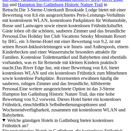
Inn
und
Hampton Inn Gatlinburg Historic Nature Trail
in
Betracht.Die 3-Sterne-Unterkunft Brookside Lodge bietet mit einer
Bewertung von 8,6 ein ausgezeichnetes Preis-Leistungs-Verhältnis
mit kostenlosem WLAN, kostenlosen Parkplätzen für Wohnmobile,
Busse und Lastwagen sowie einem kostenlosen Frühstücksbuffet.
Gäste loben oft die schönen, sauberen Zimmer und das freundliche
Personal.Das Holiday Inn Club Vacations Smoky Mountain Resort
by IHG, ein 3-Sterne-Hotel mit einer Bewertung von 9,2, ist mit
seinen Resort-Inklusivleistungen wie Innen- und Außenpools, einem
Kinderbecken und einer Wasserrutsche besonders attraktiv für
Familien. Kostenlose Toilettenartikel und Babybetten sind ebenfalls
vorhanden, was es für Reisende mit kleinen Kindern praktisch
macht.Das River Edge Inn, mit einer Bewertung von 8,6, bietet
kostenloses WLAN und ein kostenloses Frühstück zum Mitnehmen
sowie kostenlose Parkplätze. Rezensenten erwähnen häufig die
sauberen, ruhigen Zimmer und das freundliche, hilfsbereite
Personal.Eine weitere ausgezeichnete Option ist das 3-Sterne
Hampton Inn Gatlinburg Historic Nature Trail, das eine hohe
Bewertung von 9,2 vorweist. Dieses Hotel bietet ein kostenloses
Frühstück, einschließlich Selbstbedienungsoptionen und
Wochenendverfügbarkeit, zusammen mit kostenlosem WLAN und
Babybetten.
Welche günstigen Hotels in Gatlinburg bieten kostenloses
Frühstück an?
Für preisgünstige Hotels in Gatlinburg, die kostenloses Frühstück