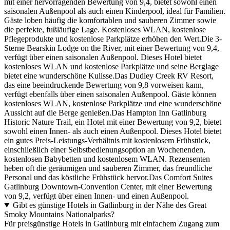
mit einer hervorragenden Bewertung von 9,4, bietet sowohl einen
saisonalen Außenpool als auch einen Kinderpool, ideal für Familien.
Gäste loben häufig die komfortablen und sauberen Zimmer sowie
die perfekte, fußläufige Lage. Kostenloses WLAN, kostenlose
Pflegeprodukte und kostenlose Parkplätze erhöhen den Wert.Die 3-
Sterne Bearskin Lodge on the River, mit einer Bewertung von 9,4,
verfügt über einen saisonalen Außenpool. Dieses Hotel bietet
kostenloses WLAN und kostenlose Parkplätze und seine Berglage
bietet eine wunderschöne Kulisse.Das Dudley Creek RV Resort,
das eine beeindruckende Bewertung von 9,8 vorweisen kann,
verfügt ebenfalls über einen saisonalen Außenpool. Gäste können
kostenloses WLAN, kostenlose Parkplätze und eine wunderschöne
Aussicht auf die Berge genießen.Das Hampton Inn Gatlinburg
Historic Nature Trail, ein Hotel mit einer Bewertung von 9,2, bietet
sowohl einen Innen- als auch einen Außenpool. Dieses Hotel bietet
ein gutes Preis-Leistungs-Verhältnis mit kostenlosem Frühstück,
einschließlich einer Selbstbedienungsoption an Wochenenden,
kostenlosen Babybetten und kostenlosem WLAN. Rezensenten
heben oft die geräumigen und sauberen Zimmer, das freundliche
Personal und das köstliche Frühstück hervor.Das Comfort Suites
Gatlinburg Downtown-Convention Center, mit einer Bewertung
von 9,2, verfügt über einen Innen- und einen Außenpool.
Gibt es günstige Hotels in Gatlinburg in der Nähe des Great
Smoky Mountains Nationalparks?
Für preisgünstige Hotels in Gatlinburg mit einfachem Zugang zum