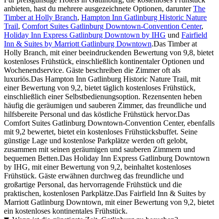
anbieten, hast du mehrere ausgezeichnete Optionen, darunter
The
Timber at Holly Branch
,
Hampton Inn Gatlinburg Historic Nature
Trail
,
Comfort Suites Gatlinburg Downtown-Convention Center
,
Holiday Inn Express Gatlinburg Downtown by IHG
und
Fairfield
Inn & Suites by Marriott Gatlinburg Downtown
.Das Timber at
Holly Branch, mit einer beeindruckenden Bewertung von 9,8, bietet
kostenloses Frühstück, einschließlich kontinentaler Optionen und
Wochenendservice. Gäste beschreiben die Zimmer oft als
luxuriös.Das Hampton Inn Gatlinburg Historic Nature Trail, mit
einer Bewertung von 9,2, bietet täglich kostenloses Frühstück,
einschließlich einer Selbstbedienungsoption. Rezensenten heben
häufig die geräumigen und sauberen Zimmer, das freundliche und
hilfsbereite Personal und das köstliche Frühstück hervor.Das
Comfort Suites Gatlinburg Downtown-Convention Center, ebenfalls
mit 9,2 bewertet, bietet ein kostenloses Frühstücksbuffet. Seine
günstige Lage und kostenlose Parkplätze werden oft gelobt,
zusammen mit seinen geräumigen und sauberen Zimmern und
bequemen Betten.Das Holiday Inn Express Gatlinburg Downtown
by IHG, mit einer Bewertung von 9,2, beinhaltet kostenloses
Frühstück. Gäste erwähnen durchweg das freundliche und
großartige Personal, das hervorragende Frühstück und die
praktischen, kostenlosen Parkplätze.Das Fairfield Inn & Suites by
Marriott Gatlinburg Downtown, mit einer Bewertung von 9,2, bietet
ein kostenloses kontinentales Frühstück.