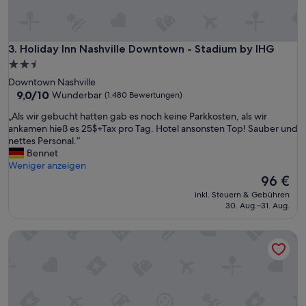
l
o
c
a
Holiday Inn Nashville Downtown - Stadium by IHG
3. Holiday Inn Nashville Downtown - Stadium by IHG
t
2.5-
i
Sterne-
Downtown Nashville
o
Unterkunft
9.0
9,0/10
Wunderbar
(1.480 Bewertungen)
n
von
,
„
„Als wir gebucht hatten gab es noch keine Parkkosten, als wir
10,
a
A
ankamen hieß es 25$+Tax pro Tag. Hotel ansonsten Top! Sauber und
Wunderbar,
n
l
nettes Personal.“
(1.480
d
s
Bennet
Bewertungen)
t
w
Weniger anzeigen
h
i
Der
96 €
e
r
Preis
b
inkl. Steuern & Gebühren
g
beträgt
30. Aug.–31. Aug.
e
e
96 €
s
b
t
Comfort Inn Downtown Nashville - Music City Center
u
,
c
f
h
r
t
i
h
e
a
n