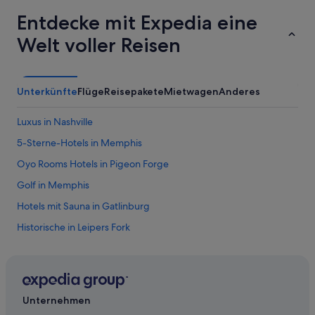
n
Entdecke mit Expedia eine
a
l
Welt voller Reisen
.
“
Unterkünfte
Flüge
Reisepakete
Mietwagen
Anderes
Luxus in Nashville
5-Sterne-Hotels in Memphis
Oyo Rooms Hotels in Pigeon Forge
Golf in Memphis
Hotels mit Sauna in Gatlinburg
Historische in Leipers Fork
Günstige in Mount Juliet
Lobelville Hotels
Nashville Hotels
Unternehmen
Abenteuer in Sevierville