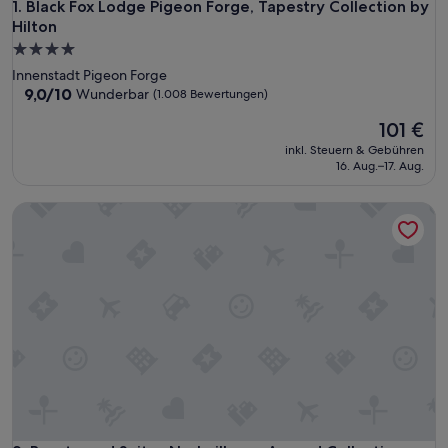
Black Fox Lodge Pigeon Forge, Tapestry Collection by Hilto
1. Black Fox Lodge Pigeon Forge, Tapestry Collection by
Hilton
4.0-
Sterne-
Innenstadt Pigeon Forge
Unterkunft
9.0
9,0/10
Wunderbar
(1.008 Bewertungen)
von
Der
101 €
10,
Preis
Wunderbar,
inkl. Steuern & Gebühren
beträgt
(1.008
16. Aug.–17. Aug.
101 €
Bewertungen)
Brentwood Suites Nashville, an Ascend Collection Hotel