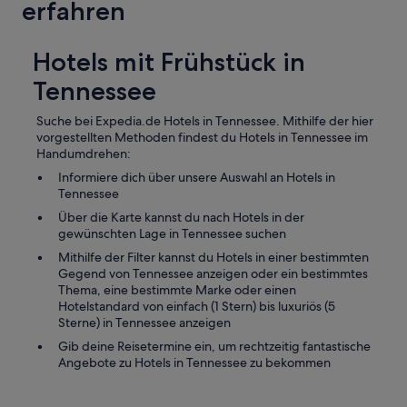
erfahren
n
n
e
T
i
o
Hotels mit Frühstück in
n
p
"
!
Tennessee
a
S
l
a
Suche bei Expedia.de Hotels in Tennessee. Mithilfe der hier
t
u
vorgestellten Methoden findest du Hotels in Tennessee im
e
b
Handumdrehen:
s
e
"
Informiere dich über unsere Auswahl an Hotels in
r
Z
Tennessee
u
i
n
Über die Karte kannst du nach Hotels in der
m
d
gewünschten Lage in Tennessee suchen
m
n
e
Mithilfe der Filter kannst du Hotels in einer bestimmten
e
r
Gegend von Tennessee anzeigen oder ein bestimmtes
t
“
Thema, eine bestimmte Marke oder einen
t
Hotelstandard von einfach (1 Stern) bis luxuriös (5
e
Sterne) in Tennessee anzeigen
s
P
Gib deine Reisetermine ein, um rechtzeitig fantastische
e
Angebote zu Hotels in Tennessee zu bekommen
r
s
o