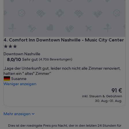
t
d
t
l
e
i
n
e
g
s
a
t
b
s
e
Comfort Inn Downtown Nashville - Music City Center
4. Comfort Inn Downtown Nashville - Music City Center
t
s
a
3.0-
n
f
Sterne-
Downtown Nashville
o
f
Unterkunft
8.0
8,0/10
Sehr gut
(4.706 Bewertungen)
c
o
von
h
n
„
„Lage der Unterkunft gut, leider noch nicht alle Zimmer renoviert,
10,
k
m
L
hatten ein " altes" Zimmer“
Sehr
e
y
a
Susanne
gut,
i
l
g
Weniger anzeigen
(4.706
n
o
e
Der
91 €
Bewertungen)
e
n
d
Preis
P
inkl. Steuern & Gebühren
g
e
beträgt
30. Aug.–31. Aug.
a
t
r
91 €
r
r
U
k
i
Mehr anzeigen
n
k
p
t
o
.
e
Dies
Dies ist der niedrigste Preis pro Nacht, der in den letzten 24 Stunden für
s