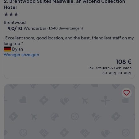
Brentwood Suites Nashville, an Ascend Collection Hotel
2. Brentwood Suites Nashville, an Ascend Collection
Hotel
3.0-
Sterne-
Brentwood
Unterkunft
9.0
9,0/10
Wunderbar
(1.540 Bewertungen)
von
„
„Excellent room, good location, and the best, friendliest staff on my
10,
E
long trip.“
Wunderbar,
x
Dylan
(1.540
c
Weniger anzeigen
Bewertungen)
e
Der
108 €
l
Preis
inkl. Steuern & Gebühren
l
beträgt
30. Aug.–31. Aug.
e
108 €
n
Holiday Inn Nashville Downtown - Stadium by IHG
t
r
o
o
m
,
g
o
o
d