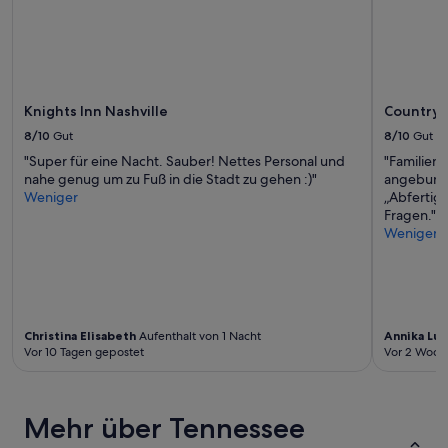
a
ändern.
$
l
Es
+
l
können
T
e
zusätzliche
a
Z
Bedingungen
x
i
gelten.
p
Knights Inn Nashville
Country 
m
r
m
8/10
Gut
8/10
Gut
o
e
T
"Super für eine Nacht. Sauber! Nettes Personal und
"Familienf
r
a
nahe genug um zu Fuß in die Stadt zu gehen :)"
angebunde
r
g
Weniger
„Abfertig
e
.
Fragen."
n
H
Weniger
o
o
v
t
i
e
e
l
r
a
t
Christina Elisabeth
Aufenthalt von 1 Nacht
Annika Lut
n
,
Vor 10 Tagen gepostet
Vor 2 Woch
s
h
o
a
n
t
s
t
Mehr über Tennessee
t
e
e