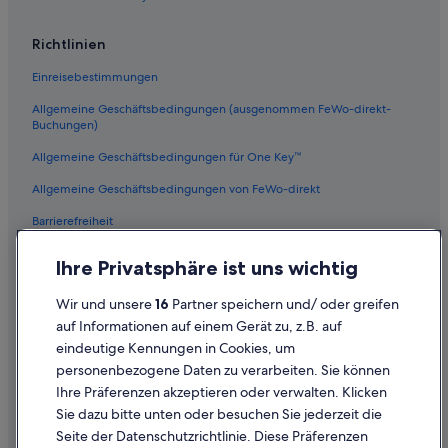
Mietwagen in Riviera Maya
Richtlinien
Mietwagen in Barcelona
Mietwagen in San Francisco
Einreisebestimmungen
Mietwagen in San Diego County
Allgemeine Geschäftsbedingungen (ausgenommen FeWo-direkt-
Buchungen)
Mietwagen in Oʻahu
Allgemeine Geschäftsbedingungen für One Key™
Mietwagen in Chicago
Mietwagenanbieter in Niederlande
Allgemeine Geschäftsbedingungen von FeWo-direkt
Alamo Rent A Car-Mietwagen in Niederlande
Barrierefreiheit
Budget-Mietwagen in Niederlande
Datenschutz
Ihre Privatsphäre ist uns wichtig
Enterprise-Mietwagen in Niederlande
Cookies
Hertz-Mietwagen in Niederlande
Wir und unsere
16
Partner speichern und/ oder greifen
Rechtliche Hinweise/Kontakt
auf Informationen auf einem Gerät zu, z.B. auf
Thrifty Car Rental-Mietwagen in Niederlande
eindeutige Kennungen in Cookies, um
Inhaltsrichtlinien und Melden von Inhalten
Avis-Mietwagen in Niederlande
personenbezogene Daten zu verarbeiten. Sie können
Dollar Rent A Car-Mietwagen in Niederlande
Ihre Präferenzen akzeptieren oder verwalten. Klicken
Hilfe
Sie dazu bitte unten oder besuchen Sie jederzeit die
National-Mietwagen in Niederlande
Hilfe
Seite der Datenschutzrichtlinie. Diese Präferenzen