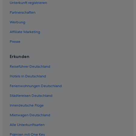
Mietwagen in Utrecht
Unterkunft registrieren
Mietwagen in Maastricht
Partnerschaften
Mietwagen in Noordwijk
Werbung
Mietwagen in Haarlem
Affiliate Marketing
Mietwagen in Renesse
Presse
Beliebteste Mietwagen-Destinationen
Mietwagen in Las Vegas
Erkunden
Mietwagen in New York
Reiseführer Deutschland
Mietwagen in Orlando
Hotels in Deutschland
Mietwagen in London
Ferienwohnungen Deutschland
Mietwagen in Paris
Mietwagen in Cancún
Städtereisen Deutschland
Mietwagen in Miami
Innerdeutsche Flüge
Mietwagen in Los Angeles
Mietwagen Deutschland
Mietwagen in Rom
Alle Unterkunftsarten
Mietwagen in Punta Cana
Prämien mit One Key