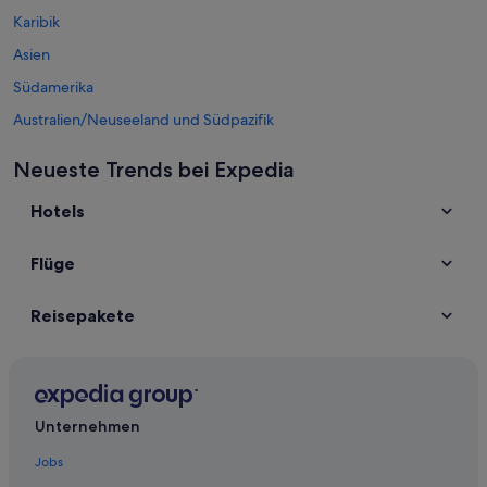
Karibik
Asien
Südamerika
Australien/Neuseeland und Südpazifik
Mexiko und Lateinamerika
Neueste Trends bei Expedia
Naher Osten
Hotels
Afrika
Top-Destinationen Niederlande
Flüge
Mietwagen in Amsterdam
Mietwagen in Monnickendam
Reisepakete
Mietwagen in Den Haag
Mietwagen in Rotterdam
Mietwagen in Nijmegen
Mietwagen in Zandvoort
Unternehmen
Mietwagen in Zaandam
Jobs