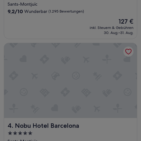
Sterne-
Sants-Montjuïc
Unterkunft
9.2
9,2/10
Wunderbar
(1.295 Bewertungen)
von
Der
127 €
10,
Preis
Wunderbar,
inkl. Steuern & Gebühren
beträgt
30. Aug.–31. Aug.
(1.295
127 €
Bewertungen)
Nobu Hotel Barcelona
Nobu Hotel Barcelona
4. Nobu Hotel Barcelona
5.0-
Sterne-