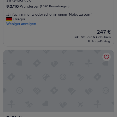
Sants-Montjuïc
Unterkunft
9.0
9,0/10
Wunderbar
(1.370 Bewertungen)
von
„
„Einfach immer wieder schön in einem Nobu zu sein “
10,
E
Gregor
Wunderbar,
i
Weniger anzeigen
(1.370
n
Bewertungen)
Der
247 €
f
Preis
inkl. Steuern & Gebühren
a
beträgt
17. Aug.–18. Aug.
c
247 €
h
Rialto
i
m
m
e
r
w
i
e
d
e
r
s
c
h