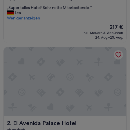
von
„
„Super tolles Hotel! Sehr nette Mitarbeitende.“
10,
S
Lea
Wunderbar,
u
Weniger anzeigen
(1.595
p
Bewertungen)
Der
217 €
e
Preis
inkl. Steuern & Gebühren
r
beträgt
24. Aug.–25. Aug.
t
217 €
o
El Avenida Palace Hotel
l
l
e
s
H
o
t
e
l
!
S
e
h
r
El Avenida Palace Hotel
2. El Avenida Palace Hotel
n
e