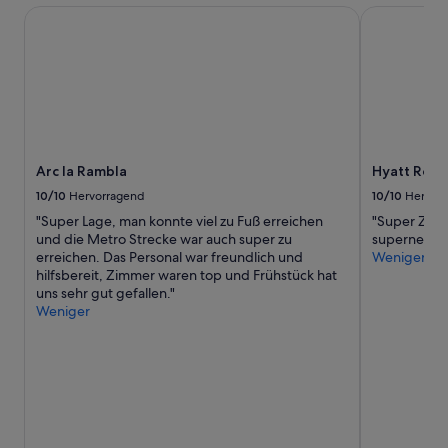
i
Arc la Rambla
Hyatt Regen
a
n
m
k
P
l
o
u
o
s
l
i
z
v
u
e
v
Arc la Rambla
Hyatt Rege
.
e
P
r
10/10
Hervorragend
10/10
Hervor
e
w
"Super Lage, man konnte viel zu Fuß erreichen
"Super Zimm
r
e
und die Metro Strecke war auch super zu
supernettes
s
i
erreichen. Das Personal war freundlich und
Weniger
o
l
hilfsbereit, Zimmer waren top und Frühstück hat
n
e
uns sehr gut gefallen."
a
n
Weniger
l
u
i
n
s
d
t
i
z
m
u
G
v
y
o
m