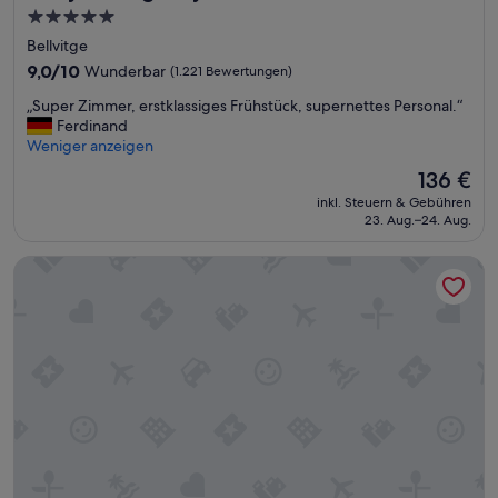
5.0-
Sterne-
Bellvitge
Unterkunft
9.0
9,0/10
Wunderbar
(1.221 Bewertungen)
von
„
„Super Zimmer, erstklassiges Frühstück, supernettes Personal.“
10,
S
Ferdinand
Wunderbar,
u
Weniger anzeigen
(1.221
p
Bewertungen)
Der
136 €
e
Preis
inkl. Steuern & Gebühren
r
beträgt
23. Aug.–24. Aug.
Z
136 €
i
Arc la Rambla
m
m
e
r
,
e
r
s
t
k
l
a