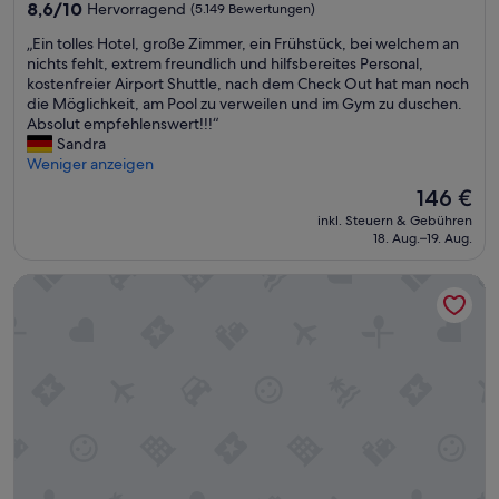
Unterkunft
l
8.6
8,6/10
Hervorragend
(5.149 Bewertungen)
a
a
von
f
„
„Ein tolles Hotel, große Zimmer, ein Frühstück, bei welchem an
m
10,
t
E
nichts fehlt, extrem freundlich und hilfsbereites Personal,
S
Hervorragend,
e
i
kostenfreier Airport Shuttle, nach dem Check Out hat man noch
t
(5.149
n
n
die Möglichkeit, am Pool zu verweilen und im Gym zu duschen.
r
Bewertungen)
-
t
Absolut empfehlenswert!!!“
a
e
o
Sandra
n
h
l
Weniger anzeigen
d
e
l
.
Der
146 €
r
e
D
Preis
s
inkl. Steuern & Gebühren
s
i
beträgt
c
18. Aug.–19. Aug.
H
e
146 €
h
o
E
l
H10 Casanova
t
c
i
e
k
c
l
e
h
,
i
t
g
s
u
r
t
n
o
w
d
ß
e
e
e
g
i
Z
e
n
i
n