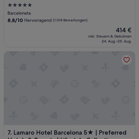
5.0-
Sterne-
Barceloneta
Unterkunft
8.8
8,8/10
Hervorragend
(1.014 Bewertungen)
von
Der
414 €
10,
Preis
Hervorragend,
inkl. Steuern & Gebühren
beträgt
24. Aug.–25. Aug.
(1.014
414 €
Bewertungen)
Lamaro Hotel Barcelona 5★ | Preferred Hotels & Resorts | Li
Lamaro Hotel Barcelona 5★ | Preferred Hotels & Resorts | L
7. Lamaro Hotel Barcelona 5★ | Preferred