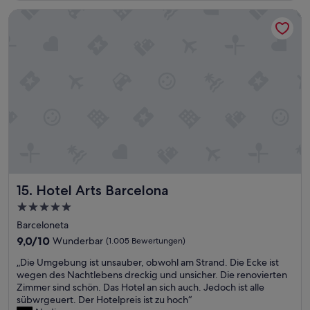
Bewertungen)
a
ü
Hotel Arts Barcelona
c
c
h
k
t
h
.
a
E
t
s
u
i
n
s
s
t
s
e
e
i
h
n
r
s
g
o
u
Hotel Arts Barcelona
15. Hotel Arts Barcelona
l
t
5.0-
i
g
d
Sterne-
e
Barceloneta
e
f
Unterkunft
9.0
9,0/10
Wunderbar
(1.005 Bewertungen)
s
a
von
H
l
„
„Die Umgebung ist unsauber, obwohl am Strand. Die Ecke ist
10,
o
l
D
wegen des Nachtlebens dreckig und unsicher. Die renovierten
Wunderbar,
t
e
i
Zimmer sind schön. Das Hotel an sich auch. Jedoch ist alle
(1.005
e
n
e
sübwrgeuert. Der Hotelpreis ist zu hoch“
Bewertungen)
l
.