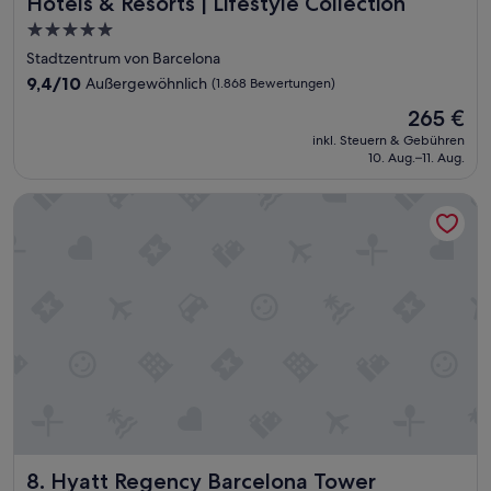
Hotels & Resorts | Lifestyle Collection
5.0-
Sterne-
Stadtzentrum von Barcelona
Unterkunft
9.4
9,4/10
Außergewöhnlich
(1.868 Bewertungen)
von
Der
265 €
10,
Preis
Außergewöhnlich,
inkl. Steuern & Gebühren
beträgt
10. Aug.–11. Aug.
(1.868
265 €
Bewertungen)
Hyatt Regency Barcelona Tower
Hyatt Regency Barcelona Tower
8. Hyatt Regency Barcelona Tower