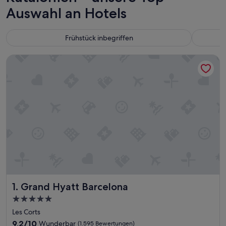
Auswahl an Hotels
Frühstück inbegriffen
Grand Hyatt Barcelona
Grand Hyatt Barcelona
1. Grand Hyatt Barcelona
5.0-
Sterne-
Les Corts
Unterkunft
9.2
9,2/10
Wunderbar
(1.595 Bewertungen)