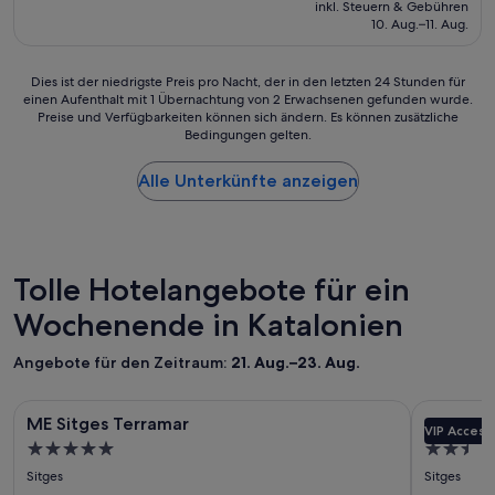
inkl. Steuern & Gebühren
g
r
g
beträgt
10. Aug.–11. Aug.
e
t
e
198 €
i
S
u
s
h
e
Dies
Dies ist der niedrigste Preis pro Nacht, der in den letzten 24 Stunden für
t
u
r
einen Aufenthalt mit 1 Übernachtung von 2 Erwachsenen gefunden wurde.
ist
t
t
t
Preise und Verfügbarkeiten können sich ändern. Es können zusätzliche
der
o
t
.
Bedingungen gelten.
niedrigste
l
l
D
Preis
l
e
e
Alle Unterkünfte anzeigen
pro
.
,
r
Nacht,
D
n
H
der
i
a
o
in
e
c
t
den
Z
h
e
letzten
Tolle Hotelangebote für ein
i
d
l
24 Stunden
m
e
p
Wochenende in Katalonien
für
m
m
r
einen
e
C
e
Aufenthalt
Angebote für den Zeitraum:
21. Aug.–23. Aug.
r
h
i
mit
s
e
s
1 Übernachtung
i
Bildergalerie
ME Sitges Terramar
Bilderga
Can Milà 
c
i
von
ME Sitges Terramar
Can Mil
n
k
VIP Access
s
für
für
2 Erwachsenen
d
5.0-
2.5-
O
t
gefunden
ME
Can
s
u
Sterne-
Sterne-
z
Sitges
Sitges
wurde.
Sitges
Milà
c
t
u