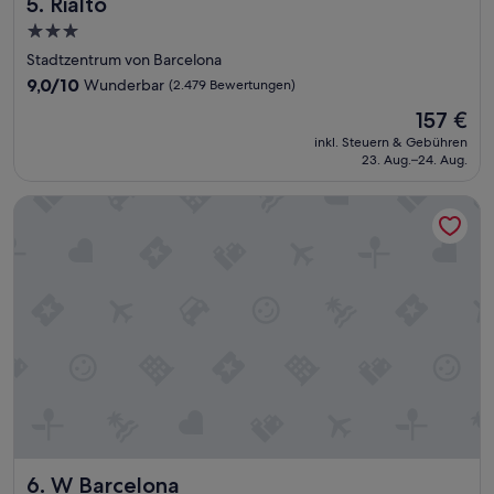
Rialto
5. Rialto
ö
n
3.0-
i
Sterne-
Stadtzentrum von Barcelona
n
Unterkunft
e
9.0
9,0/10
Wunderbar
(2.479 Bewertungen)
i
von
Der
157 €
n
10,
Preis
e
Wunderbar,
inkl. Steuern & Gebühren
beträgt
m
23. Aug.–24. Aug.
(2.479
157 €
N
Bewertungen)
o
W Barcelona
b
u
z
u
s
e
i
n
“
W Barcelona
6. W Barcelona