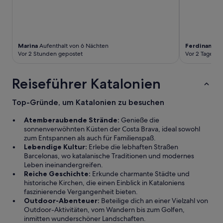
r
z
k
u
o
d
m
u
m
s
Marina
Aufenthalt von 6 Nächten
Ferdinand
Au
e
c
Vor 2 Stunden gepostet
Vor 2 Tagen g
n
h
d
e
.
Reiseführer Katalonien
n
“
.
A
Top-Gründe, um Katalonien zu besuchen
b
s
Atemberaubende Strände:
Genieße die
o
sonnenverwöhnten Küsten der Costa Brava, ideal sowohl
l
zum Entspannen als auch für Familienspaß.
u
Lebendige Kultur:
Erlebe die lebhaften Straßen
t
Barcelonas, wo katalanische Traditionen und modernes
e
Leben ineinandergreifen.
m
Reiche Geschichte:
Erkunde charmante Städte und
p
historische Kirchen, die einen Einblick in Kataloniens
f
faszinierende Vergangenheit bieten.
e
Outdoor-Abenteuer:
Beteilige dich an einer Vielzahl von
h
Outdoor-Aktivitäten, vom Wandern bis zum Golfen,
l
inmitten wunderschöner Landschaften.