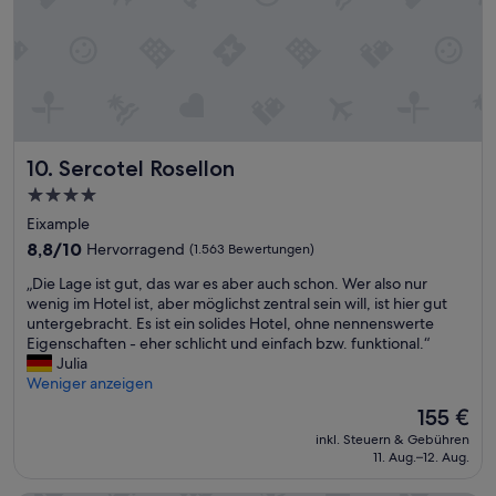
n
e
t
s
e
P
v
e
i
r
e
s
l
o
z
n
Sercotel Rosellon
10. Sercotel Rosellon
u
a
F
l
4.0-
u
.
Sterne-
Eixample
ß
“
Unterkunft
e
8.8
8,8/10
Hervorragend
(1.563 Bewertungen)
r
von
„
„Die Lage ist gut, das war es aber auch schon. Wer also nur
r
10,
D
wenig im Hotel ist, aber möglichst zentral sein will, ist hier gut
e
Hervorragend,
i
untergebracht. Es ist ein solides Hotel, ohne nennenswerte
i
(1.563
e
Eigenschaften - eher schlicht und einfach bzw. funktional.“
c
Bewertungen)
L
Julia
h
a
Weniger anzeigen
e
g
n
Der
155 €
e
u
Preis
inkl. Steuern & Gebühren
i
n
beträgt
11. Aug.–12. Aug.
s
d
155 €
t
d