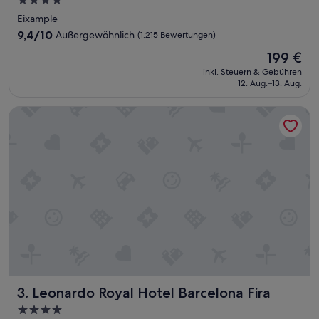
4.0-
t
Sterne-
Eixample
t
Unterkunft
e
9.4
9,4/10
Außergewöhnlich
(1.215 Bewertungen)
M
von
Der
199 €
i
10,
Preis
t
Außergewöhnlich,
inkl. Steuern & Gebühren
beträgt
a
12. Aug.–13. Aug.
(1.215
199 €
r
Bewertungen)
b
Leonardo Royal Hotel Barcelona Fira
e
i
t
e
n
d
e
.
“
Leonardo Royal Hotel Barcelona Fira
3. Leonardo Royal Hotel Barcelona Fira
4.0-