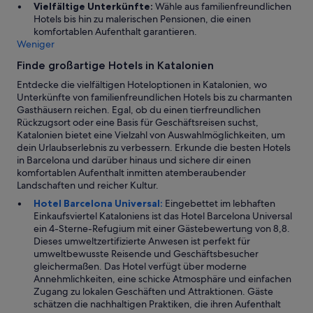
e
Vielfältige Unterkünfte:
Wähle aus familienfreundlichen
n
Hotels bis hin zu malerischen Pensionen, die einen
s
komfortablen Aufenthalt garantieren.
w
Weniger
e
r
Finde großartige Hotels in Katalonien
t
Entdecke die vielfältigen Hoteloptionen in Katalonien, wo
!
Unterkünfte von familienfreundlichen Hotels bis zu charmanten
!
Gasthäusern reichen. Egal, ob du einen tierfreundlichen
!
Rückzugsort oder eine Basis für Geschäftsreisen suchst,
“
Katalonien bietet eine Vielzahl von Auswahlmöglichkeiten, um
dein Urlaubserlebnis zu verbessern. Erkunde die besten Hotels
in Barcelona und darüber hinaus und sichere dir einen
komfortablen Aufenthalt inmitten atemberaubender
Landschaften und reicher Kultur.
Hotel Barcelona Universal:
Eingebettet im lebhaften
Einkaufsviertel Kataloniens ist das Hotel Barcelona Universal
ein 4-Sterne-Refugium mit einer Gästebewertung von 8,8.
Dieses umweltzertifizierte Anwesen ist perfekt für
umweltbewusste Reisende und Geschäftsbesucher
gleichermaßen. Das Hotel verfügt über moderne
Annehmlichkeiten, eine schicke Atmosphäre und einfachen
Zugang zu lokalen Geschäften und Attraktionen. Gäste
schätzen die nachhaltigen Praktiken, die ihren Aufenthalt