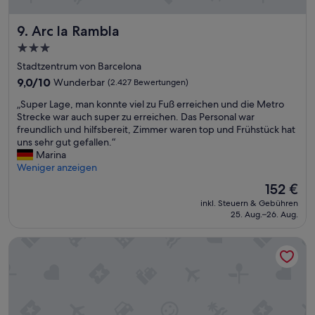
s
s
Arc la Rambla
9. Arc la Rambla
i
g
3.0-
e
Sterne-
Stadtzentrum von Barcelona
s
Unterkunft
F
9.0
9,0/10
Wunderbar
(2.427 Bewertungen)
r
von
„
„Super Lage, man konnte viel zu Fuß erreichen und die Metro
ü
10,
S
Strecke war auch super zu erreichen. Das Personal war
h
Wunderbar,
u
freundlich und hilfsbereit, Zimmer waren top und Frühstück hat
s
(2.427
p
uns sehr gut gefallen.“
t
Bewertungen)
e
Marina
ü
r
Weniger anzeigen
c
L
k
Der
152 €
a
,
Preis
inkl. Steuern & Gebühren
g
s
beträgt
25. Aug.–26. Aug.
e
u
152 €
,
p
Sercotel Rosellon
m
e
a
r
n
n
k
e
o
t
n
t