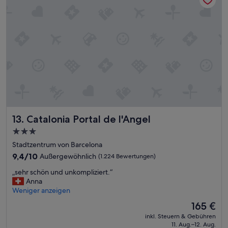
t
a
,
r
a
f
b
r
e
e
r
u
m
n
ö
d
g
l
l
i
i
c
c
h
h
u
Catalonia Portal de l'Angel
13. Catalonia Portal de l'Angel
s
n
3.0-
t
d
z
Sterne-
h
Stadtzentrum von Barcelona
e
i
Unterkunft
9.4
9,4/10
Außergewöhnlich
(1.224 Bewertungen)
n
l
von
t
f
„
„sehr schön und unkompliziert.“
10,
r
s
s
Anna
Außergewöhnlich,
a
b
e
Weniger anzeigen
(1.224
l
e
h
Bewertungen)
Der
165 €
s
r
r
Preis
e
e
inkl. Steuern & Gebühren
s
beträgt
i
11. Aug.–12. Aug.
i
c