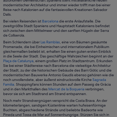
autonomen Gemeinschaft Spaniens steht mittelalterliche neben
modernistischer Architektur und immer wieder trifft man bei einer
Reise nach Katalonien auf die fantasievollen Kreationen Salvador
Dalís.
W
Bei vielen Reisenden ist
Barcelona
die erste Anlaufstelle. Die
i
zweitgrößte Stadt Spaniens und Hauptstadt Kataloniens befindet
r
sich zwischen dem Mittelmeer und den sanften Hügeln der Serra
d
de Collserola.
i
W
Beim Schlendern über
Las Ramblas
, eine von Bäumen gesäumte
n
i
Promenade, die bei Einheimischen und internationalem Publikum
e
r
gleichermaßen beliebt ist, erhalten Sie einen guten ersten Einblick
i
d
in die Seele der Stadt. Das geschäftige Wahrzeichen beginnt an der
n
W
i
Plaça de Catalunya
, einem großen Platz im Stadtzentrum. Erkunden
e
i
n
Sie bei einer Städtereise nach Barcelona die vielseitige Architektur
m
r
e
der Stadt, zu der die historischen Gebäude des Barri Gòtic und die
n
d
i
modernistischen Bauwerke Antonio Gaudís ebenso gehören wie die
e
i
n
noch unvollendete, aber äußerst eindrucksvolle Kirche
Sagrada
u
W
n
e
Familia
. Shoppingfans können Stunden auf dem Passeig de Gràcia
e
i
e
m
W
und in den Markthallen des
Mercat de la Boqueria
verbringen,
n
r
i
n
i
bevor sie sich am Stadtrand am Strand entspannen.
F
d
n
e
r
Noch mehr Strandvergnügen verspricht die Costa Brava. An der
e
i
e
u
d
kilometerlangen, sandigen Küstenlinie warten hufeisenförmige
n
n
m
e
i
Buchten, abgeschiedene Strände und beliebte Badeorte wie
s
e
n
n
n
Pineda und Tossa de Mar auf Sonnenhungrige. Stürzen Sie sich in
t
i
e
F
e