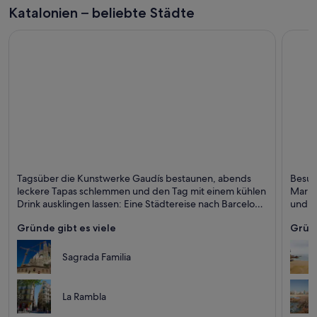
Katalonien – beliebte Städte
Barcelona
Lloret
Tagsüber die Kunstwerke Gaudís bestaunen, abends
Besuc
Shopping, Kathedralen und Museen
Stränd
leckere Tapas schlemmen und den Tag mit einem kühlen
Mar –
Drink ausklingen lassen: Eine Städtereise nach Barcelona
und u
hat wahrlich eine Menge zu bieten.
junge
Gründe gibt es viele
Gründ
Sagrada Familia
La Rambla