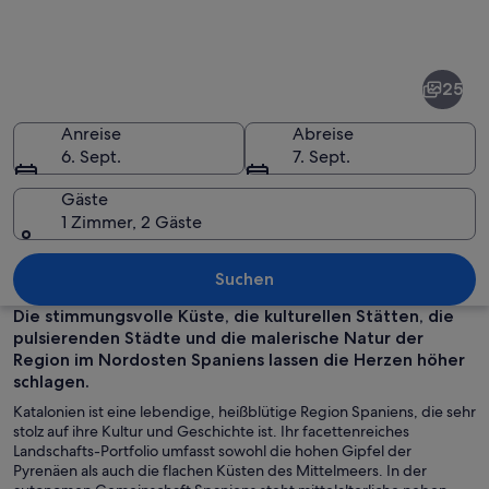
Fotos
von
Katalonien
25
Anreise
Abreise
6. Sept.
7. Sept.
Gäste
1 Zimmer, 2 Gäste
Ein Stadtbild in der Abenddämmerung
Suchen
Die stimmungsvolle Küste, die kulturellen Stätten, die
pulsierenden Städte und die malerische Natur der
Region im Nordosten Spaniens lassen die Herzen höher
schlagen.
Katalonien ist eine lebendige, heißblütige Region Spaniens, die sehr
stolz auf ihre Kultur und Geschichte ist. Ihr facettenreiches
Landschafts-Portfolio umfasst sowohl die hohen Gipfel der
Pyrenäen als auch die flachen Küsten des Mittelmeers. In der