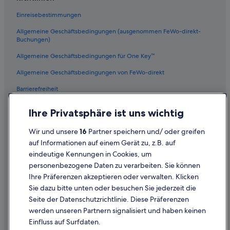
Einreisebestimmungen
Allgemeine Geschäftsbedingungen (ausgenommen FeWo-direkt-
Buchungen)
Allgemeine Geschäftsbedingungen für One Key™
Allgemeine Geschäftsbedingungen von FeWo-direkt
Barrierefreiheit
Datenschutz
Ihre Privatsphäre ist uns wichtig
Cookies
Wir und unsere
16
Partner speichern und/ oder greifen
Rechtliche Hinweise/Kontakt
auf Informationen auf einem Gerät zu, z.B. auf
eindeutige Kennungen in Cookies, um
Inhaltsrichtlinien und Melden von Inhalten
personenbezogene Daten zu verarbeiten. Sie können
Ihre Präferenzen akzeptieren oder verwalten. Klicken
Hilfe
Sie dazu bitte unten oder besuchen Sie jederzeit die
Hilfe
Seite der Datenschutzrichtlinie. Diese Präferenzen
werden unseren Partnern signalisiert und haben keinen
Flug stornieren
Einfluss auf Surfdaten.
Hotel- oder Ferienunterkunftsbuchung stornieren