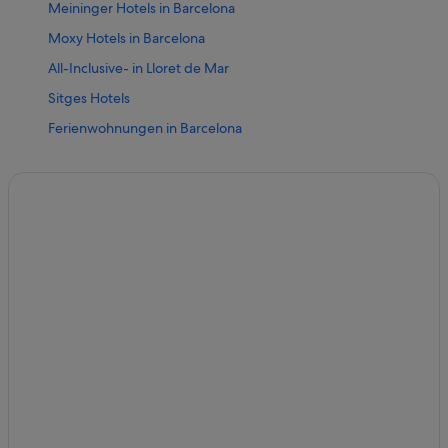
Meininger Hotels in Barcelona
Moxy Hotels in Barcelona
All-Inclusive- in Lloret de Mar
Sitges Hotels
Ferienwohnungen in Barcelona
Hostels in Barcelona
Steigenberger Hotels in Barcelona
All-Inclusive- in Barcelona
4-Sterne-Hotels in Barcelona
Riumar Hotels
Barcelona Hotels
4-Sterne-Hotels in Salou
Four Seasons Hotels in Barcelona
Lloret de Mar Hotels
5-Sterne-Hotels in Tossa de Mar