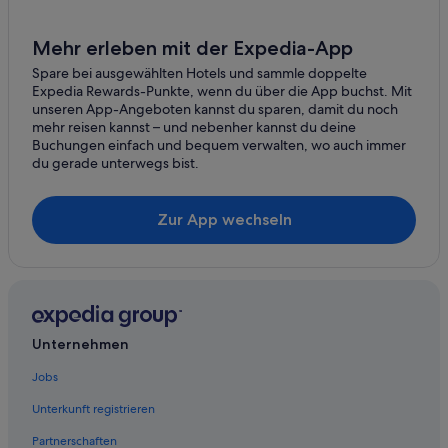
5-Sterne-Hotels in Barcelona
Hotels mit Frühstück in Barcelona
Mehr erleben mit der Expedia-App
Ferienwohnungen in Blanes
Spare bei ausgewählten Hotels und sammle doppelte
Expedia Rewards-Punkte, wenn du über die App buchst. Mit
Aparthotels in Barcelona
unseren App-Angeboten kannst du sparen, damit du noch
mehr reisen kannst – und nebenher kannst du deine
Buchungen einfach und bequem verwalten, wo auch immer
du gerade unterwegs bist.
Zur App wechseln
Unternehmen
Jobs
Unterkunft registrieren
Partnerschaften