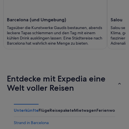
Barcelona (und Umgebung)
Salou
Tagsüber die Kunstwerke Gaudís bestaunen, abends
Salou ser
leckere Tapas schlemmen und den Tag mit einem
Klima, ge
kühlen Drink ausklingen lassen: Eine Städtereise nach
faszinier
Barcelona hat wahrlich eine Menge zu bieten.
Adrenalin
Entdecke mit Expedia eine
Welt voller Reisen
Unterkünfte
Flüge
Reisepakete
Mietwagen
Ferienwohnung
Strand in Barcelona