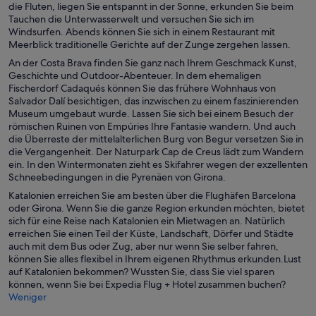
die Fluten, liegen Sie entspannt in der Sonne, erkunden Sie beim
e
n
u
e
i
Tauchen die Unterwasserwelt und versuchen Sie sich im
r
e
e
n
n
Windsurfen. Abends können Sie sich in einem Restaurant mit
g
m
n
s
e
Meerblick traditionelle Gerichte auf der Zunge zergehen lassen.
e
n
F
t
m
ö
An der Costa Brava finden Sie ganz nach Ihrem Geschmack Kunst,
e
e
e
n
f
Geschichte und Outdoor-Abenteuer. In dem ehemaligen
u
n
r
e
f
Fischerdorf Cadaqués können Sie das frühere Wohnhaus von
e
s
g
u
n
Salvador Dalí besichtigen, das inzwischen zu einem faszinierenden
n
t
e
e
e
Museum umgebaut wurde. Lassen Sie sich bei einem Besuch der
F
e
ö
n
t
römischen Ruinen von Empúries Ihre Fantasie wandern. Und auch
e
r
f
F
die Überreste der mittelalterlichen Burg von Begur versetzen Sie in
n
g
f
e
die Vergangenheit. Der Naturpark Cap de Creus lädt zum Wandern
s
e
n
n
ein. In den Wintermonaten zieht es Skifahrer wegen der exzellenten
t
ö
e
s
Schneebedingungen in die Pyrenäen von Girona.
e
f
t
t
r
f
e
Katalonien erreichen Sie am besten über die Flughäfen Barcelona
g
n
r
oder Girona. Wenn Sie die ganze Region erkunden möchten, bietet
e
e
g
sich für eine Reise nach Katalonien ein Mietwagen an. Natürlich
ö
t
e
erreichen Sie einen Teil der Küste, Landschaft, Dörfer und Städte
f
ö
auch mit dem Bus oder Zug, aber nur wenn Sie selber fahren,
f
f
können Sie alles flexibel in Ihrem eigenen Rhythmus erkunden.Lust
n
f
auf Katalonien bekommen? Wussten Sie, dass Sie viel sparen
e
n
können, wenn Sie bei Expedia Flug + Hotel zusammen buchen?
t
e
Weniger
t