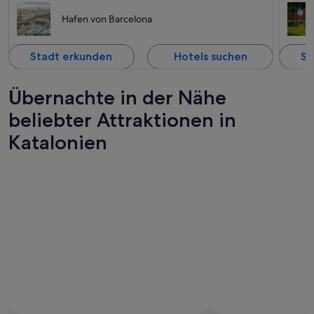
Hafen von Barcelona
Stadt erkunden
Hotels suchen
St
Übernachte in der Nähe
beliebter Attraktionen in
Katalonien