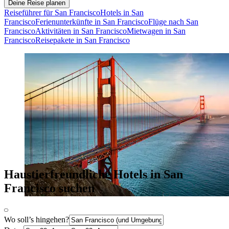
Deine Reise planen
Reiseführer für San Francisco
Hotels in San
Francisco
Ferienunterkünfte in San Francisco
Flüge nach San
Francisco
Aktivitäten in San Francisco
Mietwagen in San
Francisco
Reisepakete in San Francisco
Haustierfreundliche Hotels in San
Francisco suchen
Wo soll’s hingehen?